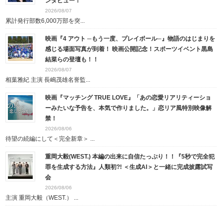
ンタビュー！
2026/08/07
累計発行部数6,000万部を突...
映画『4 アウト ─もう一度、プレイボール─』物語のはじまりを
感じる場面写真が到着！ 映画公開記念！スポーツイベント黒島
結菜らの登壇も！！
2026/08/07
相葉雅紀 主演 長嶋茂雄名誉監...
映画『マッチング TRUE LOVE』「あの恋愛リアリティーショ
ーみたいな予告を、本気で作りました。」恋リア風特別映像解
禁！
2026/08/06
待望の続編にして＜完全新章＞ ...
重岡大毅(WEST.) 本編の出来に自信たっぷり！！『5秒で完全犯
罪を生成する方法』人類初?! ＜生成AI＞と一緒に完成披露試写
会
2026/08/06
主演 重岡大毅（WEST.） ...