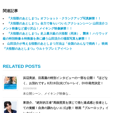
関連記事
『大怪獣のあとしまつ』オフショット・クランクアップ写真解禁！！
『大怪獣のあとしまつ』全力で食らいついたアクションシーン
山田涼介コ
メント映像など盛り沢山！メイキング映像解禁！！
『大怪獣のあとしまつ』史上最大級の大怪獣（死体）、襲来！ ハリウッド
級の特別映像＆特務服を身に纏う山田涼介の場面写真も解禁！！
山田涼介が考える怪獣のあとしまつ方法は「全国のみんなで焼肉！」 映画
『大怪獣のあとしまつ』ウルトラプレミアイベント
RELATED POSTS
浜辺美波、目黒蓮の特別インタビューの一部を公開！『ほどな
く、お別れです』8月19日(水)ブルーレイ、DVD発売決定！
2026/08/08
未公開シーン、メイキング映像な...
東啓介、”絶対的王者”馬狼照英を演じて得た達成感と役者とし
ての覚醒！自身の譲れないエゴは歌！ 映画『ブルーロック』イ