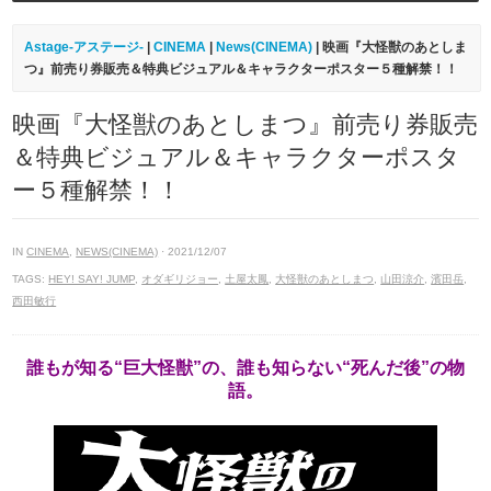
Astage-アステージ-
|
CINEMA
|
News(CINEMA)
| 映画『大怪獣のあとしま
つ』前売り券販売＆特典ビジュアル＆キャラクターポスター５種解禁！！
映画『大怪獣のあとしまつ』前売り券販売
＆特典ビジュアル＆キャラクターポスタ
ー５種解禁！！
IN
CINEMA
,
NEWS(CINEMA)
· 2021/12/07
TAGS:
HEY! SAY! JUMP
,
オダギリジョー
,
土屋太鳳
,
大怪獣のあとしまつ
,
山田涼介
,
濱田岳
,
西田敏行
誰もが知る“巨大怪獣”の、誰も知らない“死んだ後”の物
語。