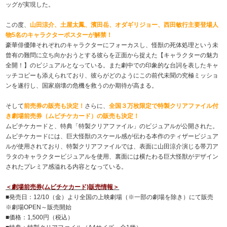
ッグが実現した。
この度、
山田涼介、土屋太鳳、濱田岳、オダギリジョー、西田敏行主要登場人
物5名のキャラクターポスターが解禁！
豪華俳優陣それぞれのキャラクターにフォーカスし、怪獣の死体処理という未
曾有の難問に立ち向かおうとする彼らを正面から捉えた【キャラクターの魅力
全開！】のビジュアルとなっている。また劇中での印象的な台詞を表したキャ
ッチコピーも添えられており、彼らがどのようにこの前代未聞の究極ミッショ
ンを遂行し、国家崩壊の危機を救うのか期待が高まる。
そして
前売券の販売も決定！
さらに、
全国３万枚限定で特製クリアファイル付
き劇場前売券（ムビチケカード）の販売も決定！
ムビチケカードと、特典「特製クリアファイル」のビジュアルが公開された。
ムビチケカードには、巨大怪獣のスケール感が伝わる本作のティザービジュア
ルが使用されており、特製クリアファイルでは、表面に山田涼介演じる帯刀ア
ラタのキャラクタービジュアルを使用、裏面には横たわる巨大怪獣がデザイン
されたプレミア感溢れる内容となっている。
＜劇場前売券(ムビチケカード)販売情報＞
■発売日：12/10（金）より全国の上映劇場（※一部の劇場を除き）にて販売
※劇場OPEN～販売開始
■価格：1,500円（税込）