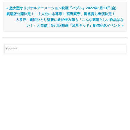
« 超大型オリジナルアニメーション映画『バブル』2022年5月13日(金)
劇場版公開決定！！主人公に志尊淳！ 宮野真守、梶裕貴ら出演決定！
大泉洋、劇団ひとり監督に終始恨み節も「こんな素晴らしい作品はな
い！」と自信！Netflix映画『浅草キッド』配信記念イベント »