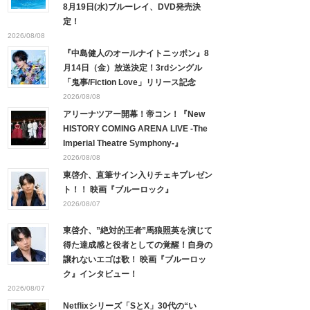
8月19日(水)ブルーレイ、DVD発売決
定！
2026/08/08
『中島健人のオールナイトニッポン』8
月14日（金）放送決定！3rdシングル
「鬼事/Fiction Love」リリース記念
2026/08/08
アリーナツアー開幕！帝コン！『New
HISTORY COMING ARENA LIVE -The
Imperial Theatre Symphony-』
2026/08/08
東啓介、直筆サイン入りチェキプレゼン
ト！！ 映画『ブルーロック』
2026/08/07
東啓介、”絶対的王者”馬狼照英を演じて
得た達成感と役者としての覚醒！自身の
譲れないエゴは歌！ 映画『ブルーロッ
ク』インタビュー！
2026/08/07
Netflixシリーズ「SとX」30代の“い