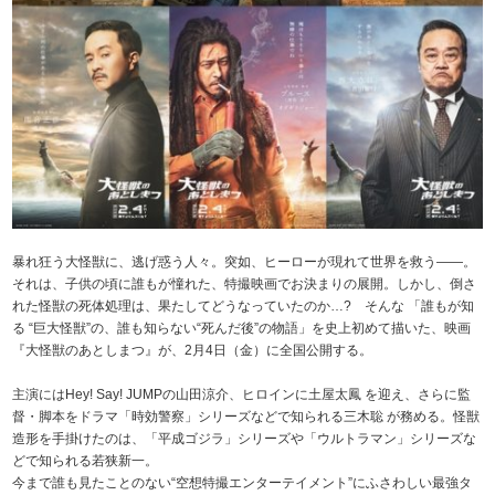
暴れ狂う大怪獣に、逃げ惑う人々。突如、ヒーローが現れて世界を救う――。
それは、子供の頃に誰もが憧れた、特撮映画でお決まりの展開。しかし、倒さ
れた怪獣の死体処理は、果たしてどうなっていたのか…? そんな 「誰もが知
る “巨大怪獣”の、誰も知らない“死んだ後”の物語」を史上初めて描いた、映画
『大怪獣のあとしまつ』が、2月4日（金）に全国公開する。
主演にはHey! Say! JUMPの山田涼介、ヒロインに土屋太鳳 を迎え、さらに監
督・脚本をドラマ「時効警察」シリーズなどで知られる三木聡 が務める。怪獣
造形を手掛けたのは、「平成ゴジラ」シリーズや「ウルトラマン」シリーズな
どで知られる若狭新一。
今まで誰も見たことのない“空想特撮エンターテイメント”にふさわしい最強タ