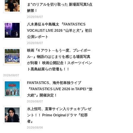
ま”のリアルを切り取った 新場面写真5点
解禁！
2026/08/07
八木勇征＆中島颯太 『FANTASTICS
VOCALIST LIVE 2026 “山羊と犬”』初日
公演レポート
2026/08/07
映画『4 アウト ─もう一度、プレイボー
ル─』物語のはじまりを感じる場面写真
が到着！ 映画公開記念！スポーツイベン
ト黒島結菜らの登壇も！！
2026/08/07
FANTASTICS、海外初単独ライブ
『FANTASTICS LIVE 2026 in TAIPEI “放
大絶”』開催決定！
2026/08/07
水上恒司、直筆サイン入りチェキプレゼ
ント！！ Prime Originalドラマ『犯罪
者』
2026/08/06