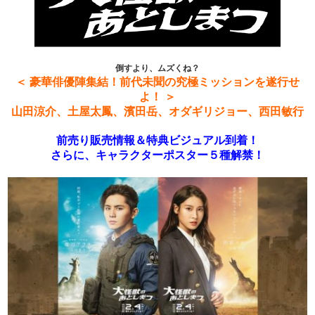
倒すより、ムズくね？
＜ 豪華俳優陣集結！前代未聞の究極ミッションを遂行せ
よ！ ＞
山田涼介、土屋太鳳、濱田岳、オダギリジョー、西田敏行
前売り販売情報＆特典ビジュアル到着！
さらに、キャラクターポスター５種解禁！