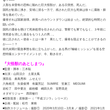
人類を未曽有の恐怖に陥れた巨大怪獣が、ある日突然、死んだ。
国民が歓喜に沸き、安堵に浸る一方で、残された巨大な死体は徐々に腐敗・膨
張を進めていた。
爆発すれば国家崩壊。終焉へのカウントダウンは始まった。絶望的な時間との
闘いの中、
国民の運命を懸けて死体処理を任されたのは、警察でも軍でもなく、３年前に
突然姿を消した過去をもつ１人の男…。
彼に託された＜使命＞とは一体？ 果たして、爆発を阻止することができるの
か――！？
前代未聞の緊急事態を前に立ち上がった、ある男の”極秘ミッション”を巡る空
想特撮エンターテイメントが、今、動き出す。
『大怪獣のあとしまつ』
■監督・脚本：三木聡
■出演：山田涼介 土屋太鳳
濱田岳 眞島秀和 ふせえり
六角精児 矢柴俊博 有薗芳記 SUMIRE 笠兼三 MEGUMI
岩松了 田中要次 銀粉蝶 嶋田久作 笹野高史
オダギリジョー 西田敏行
■怪獣造形：若狭新一（『平成ゴジラ』シリーズ）
■企画・配給：松竹 東映
■制作スケジュール：撮影① 2020年3月10日～3月末 ／ 撮影② 2021年1月