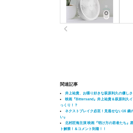
関連記事
井上祐貴、お喋り好きな萩原利久の優しさに感
映画『Bittersand』井上祐貴＆萩原
っくり！？
ネクストブレイク必至！見逃せない16 歳
い』
北村匠海主演 映画『明け方の若者たち』
ト解禁！＆コメント到着！！