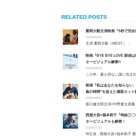
RELATED POSTS
重岡大毅主演映画『5秒で完
2026/08/05
主演 重岡大毅（WEST.） ...
映画『BYE BYE LOVE 
タービジュアル解禁!!
2026/08/04
この冬、最も切ない謎に包まれた
映画『私はあなたを知らない、
族の時間”を捉えた場面カット
2026/08/01
坂口健太郎主演×中野量太原案・.
西畑大吾×福本莉子『時給三〇
タービジュアルも解禁！
2026/07/31
W主演：西畑大吾×福本莉子 酒..