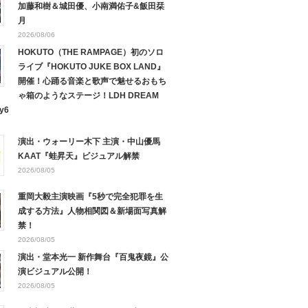
加藤和樹＆城田優、小南満佑子&飯田栞
月
2026/08/06
HOKUTO（THE RAMPAGE）初のソロ
ライブ『HOKUTO JUKE BOX LAND』
開催！心踊る音楽と歌声で魅せるおもち
ゃ箱のようなステージ！LDH DREAM
y6
演出・ウォーリー木下 主演・中山優馬
KAAT『蛙昇天』ビジュアル解禁
2026/08/05
重岡大毅主演映画『5秒で完全犯罪を生
成する方法』人物相関図＆新場面写真解
禁！
2026/08/05
演出・堂本光一 新作舞台『百鬼夜鏡』公
演ビジュアル公開！
2026/08/05