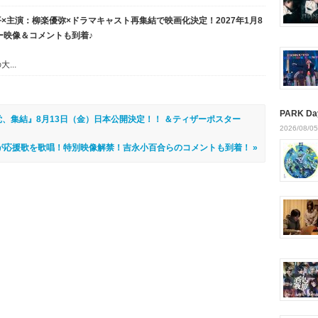
×主演：柳楽優弥×ドラマキャスト再集結で映画化決定！2027年1月8
ー映像＆コメントも到着♪
...
PARK Da
党、集結』8月13日（金）日本公開決定！！ ＆ティザーポスター
2026/08/05
が応援歌を歌唱！特別映像解禁！吉永小百合らのコメントも到着！ »