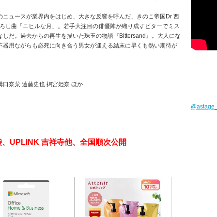
ニュースが業界内をはじめ、大きな反響を呼んだ、きのこ帝国Dr 西
き下ろし曲「ニヒルな月」。若手大注目の俳優陣が織り成すビターでミス
だ。過去からの再生を描いた珠玉の物語『Bittersand』。大人にな
不器用ながらも必死に向き合う男女が迎える結末に早くも熱い期待が
溝⼝奈菜 遠藤史也 搗宮姫奈 ほか
@astag
、UPLINK 吉祥寺他、全国順次公開