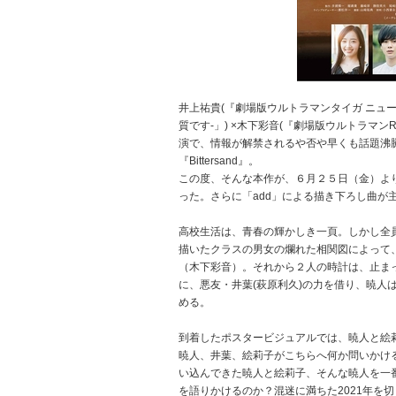
井上祐貴(『劇場版ウルトラマンタイガ ニュージ
質です-」) ×木下彩音(『劇場版ウルトラマ
演で、情報が解禁されるや否や早くも話題沸騰
『Bittersand』。
この度、そんな本作が、６月２５日（金）よ
った。さらに「add」による描き下ろし曲が
高校生活は、青春の輝かしき一頁。しかし全
描いたクラスの男女の爛れた相関図によって
（木下彩音）。それから２人の時計は、止ま
に、悪友・井葉(萩原利久)の力を借り、暁人
める。
到着したポスタービジュアルでは、暁人と絵
暁人、井葉、絵莉子がこちらへ何か問いかける
い込んできた暁人と絵莉子、そんな暁人を一
を語りかけるのか？混迷に満ちた2021年を