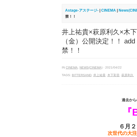
Astage-アステージ-
|
CINEMA
|
News(CIN
禁！！
井上祐貴×萩原利久×木下彩音
（金）公開決定！！ ad
禁！！
IN
CINEMA
,
NEWS(CINEMA)
· 2021/04/22
TAGS:
BITTERSAND
,
井上祐貴
,
木下彩音
,
萩原利久
過去から
『B
６月２
次世代の大注