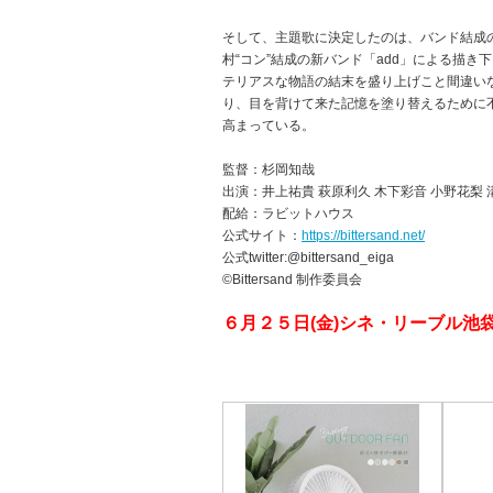
そして、主題歌に決定したのは、バンド結成の
村“コン”結成の新バンド「add」による描
テリアスな物語の結末を盛り上げこと間違いなし
り、目を背けて来た記憶を塗り替えるために
高まっている。
監督：杉岡知哉
出演：井上祐貴 萩原利久 木下彩音 小野花梨 
配給：ラビットハウス
公式サイト：
https://bittersand.net/
公式twitter:@bittersand_eiga
©Bittersand 制作委員会
６月２５日(金)シネ・リーブル池袋