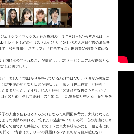
ェネクライマックス』)×萩原利久(「3 年A 組 -今から皆さんは、人
ンR/B セレクト！絆のクリスタル』)という次世代の大注目俳優の豪華共
で、杉岡知哉(『ステップ』『虹色デイズ』助監督)が監督を務める
り全国順次公開されることが決定し、ポスタービジュアルが解禁とな
主題歌に決定した。
員が、美しい記憶ばかりを持っているわけではない。何者かが黒板に
、誹謗中傷の的となり日常が暗転した、暁人（井上祐貴）と絵莉子
ったままだった。７年後、暁人と絵莉子の運命的な再会をきっかけ
は自分のため、そして絵莉子のために、「記憶を塗り替える」企てを進
莉子の人生を狂わせるきっかけとなった相関図を背に、大人になった
ような表情を向ける。“忘れたい過去”を７年もの間、心の奥底にしま
番近くで観てきた井葉が、どのように真実を明らかにし、観る者に何
切り開く、“青春ミステリー”の見届けるべき真相から目が離せない。