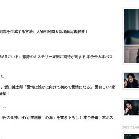
全犯罪を生成する方法』人物相関図＆新場面写真解禁！
探偵はBARにいる』怒涛のミステリー展開に期待が高まる 本予告＆本ポス
...
』坂口健太郎「愛情は誰かに向けて初めて愛情になる」 愛おしい“家
解禁！
..
〇円の死神』HYが主題歌「心海」を書き下ろし！ 本予告編、本ポス
2026/08/06
.