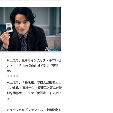
水上恒司、直筆サイン入りチェキプレゼ
ント！！ Prime Originalドラマ『犯罪
者』
2026/08/06
水上恒司、「松永組」で掴んだ役者とし
ての進化！ 高橋一生・斎藤工と育んだ特
別な関係性 ドラマ『犯罪者』インタビ
ュー！
ミュージカル『ファントム』上演決定！