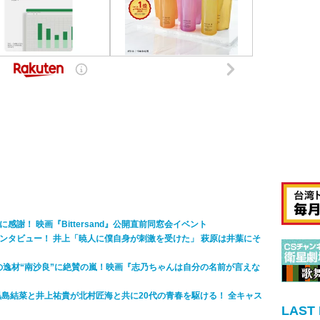
謝！ 映画『Bittersand』公開直前同窓会イベント
利久インタビュー！ 井上「暁人に僕自身が刺激を受けた」 萩原は井葉にそ
の逸材“南沙良”に絶賛の嵐！映画『志乃ちゃんは自分の名前が言えな
黒島結菜と井上祐貴が北村匠海と共に20代の青春を駆ける！ 全キャス
LAST