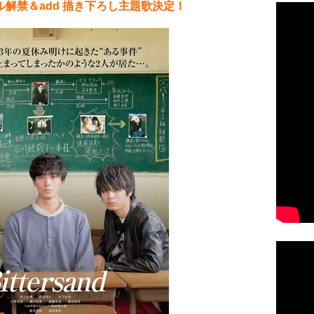
解禁＆add 描き下ろし主題歌決定！