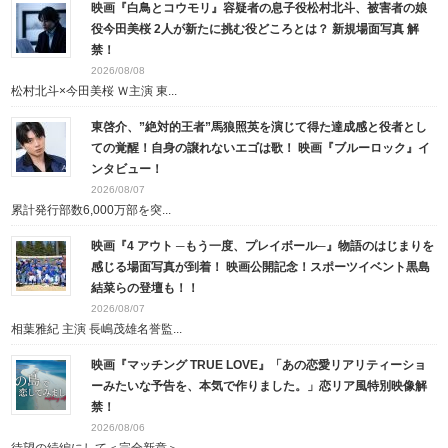
映画『白鳥とコウモリ』容疑者の息子役松村北斗、被害者の娘
役今田美桜 2人が新たに挑む役どころとは？ 新規場面写真 解
禁！
2026/08/08
松村北斗×今田美桜 Ｗ主演 東...
東啓介、”絶対的王者”馬狼照英を演じて得た達成感と役者とし
ての覚醒！自身の譲れないエゴは歌！ 映画『ブルーロック』イ
ンタビュー！
2026/08/07
累計発行部数6,000万部を突...
映画『4 アウト ─もう一度、プレイボール─』物語のはじまりを
感じる場面写真が到着！ 映画公開記念！スポーツイベント黒島
結菜らの登壇も！！
2026/08/07
相葉雅紀 主演 長嶋茂雄名誉監...
映画『マッチング TRUE LOVE』「あの恋愛リアリティーショ
ーみたいな予告を、本気で作りました。」恋リア風特別映像解
禁！
2026/08/06