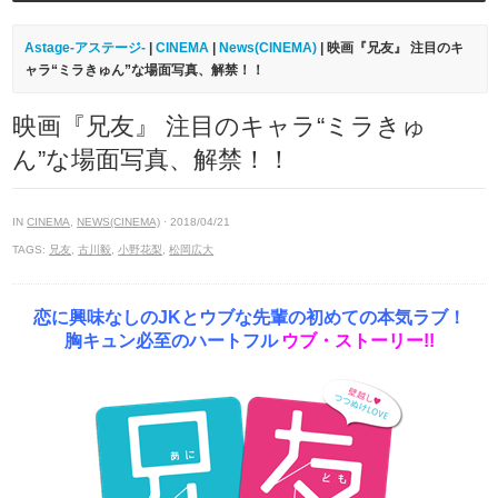
Astage-アステージ-
|
CINEMA
|
News(CINEMA)
| 映画『兄友』 注目のキ
ャラ“ミラきゅん”な場面写真、解禁！！
映画『兄友』 注目のキャラ“ミラきゅ
ん”な場面写真、解禁！！
IN
CINEMA
,
NEWS(CINEMA)
· 2018/04/21
TAGS:
兄友
,
古川毅
,
小野花梨
,
松岡広大
恋に興味なしのJKとウブな先輩の初めての本気ラブ！
胸キュン必至のハートフル
ウブ・ストーリー!!