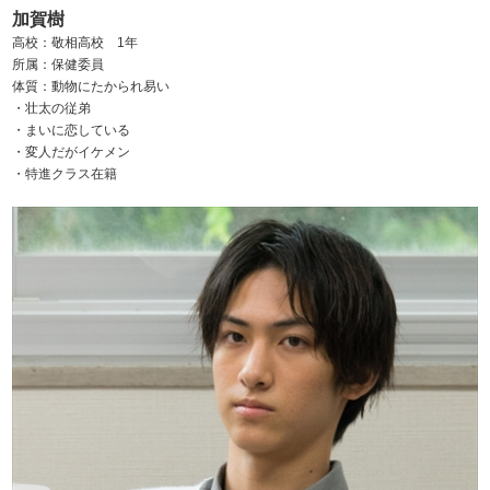
加賀樹
高校：敬相高校 1年
所属：保健委員
体質：動物にたかられ易い
・壮太の従弟
・まいに恋している
・変人だがイケメン
・特進クラス在籍