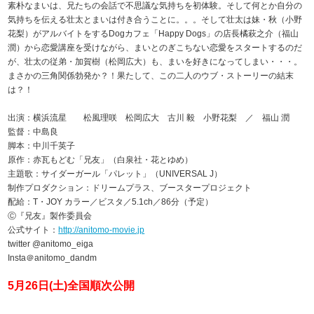
素朴なまいは、兄たちの会話で不思議な気持ちを初体験。そして何とか自分の
気持ちを伝える壮太とまいは付き合うことに。。。そして壮太は妹・秋（小野
花梨）がアルバイトをするDogカフェ「Happy Dogs」の店長橘萩之介（福山
潤）から恋愛講座を受けながら、まいとのぎこちない恋愛をスタートするのだ
が、壮太の従弟・加賀樹（松岡広大）も、まいを好きになってしまい・・・。
まさかの三角関係勃発か？！果たして、この二人のウブ・ストーリーの結末
は？！
出演：横浜流星 松風理咲 松岡広大 古川 毅 小野花梨 ／ 福山 潤
監督：中島良
脚本：中川千英子
原作：赤瓦もどむ「兄友」（白泉社・花とゆめ）
主題歌：サイダーガール「パレット」（UNIVERSAL J）
制作プロダクション：ドリームプラス、ブースタープロジェクト
配給：T・JOY カラー／ビスタ／5.1ch／86分（予定）
Ⓒ『兄友』製作委員会
公式サイト：
http://anitomo-movie.jp
twitter @anitomo_eiga
Insta＠anitomo_dandm
5月26日(土)全国順次公開