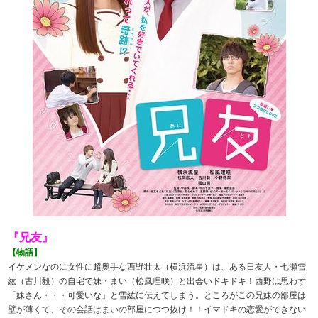
『兄友』
【物語】
イケメンなのに女性に超奥手な西野壮太（横浜流星）は、ある日友人・七瀬雪
紘（古川毅）の自宅で妹・まい（松風理咲）と出会いドキドキ！西野は思わず
「妹さん・・・可愛いな」と雪紘に伝えてしまう。ところがこの兄妹の部屋は
壁が薄くて、その会話はまいの部屋につつ抜け！！イマドキの恋愛ができない