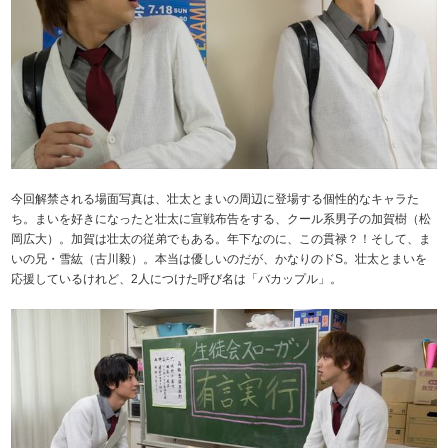
今回解禁される場面写真は、壮太とまいの周辺に登場する個性的なキャラた
ち。まいを好きになったと壮太に宣戦布告をする、クール系男子の加賀樹（松
岡広大）。加賀は壮太の従弟でもある。年下なのに、この貫禄？！そして、ま
いの兄・雪紘（古川毅）。本当は優しいのだが、かなりのドS。壮太とまいを
応援しているけれど、2人につけた呼び名は「バカップル」。