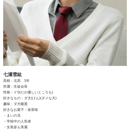
七瀬雪紘
高校：北高 3年
所属：生徒会長
性格：ドS(だが優しいところも)
好きなもの：ダ犬(けん)(ダメな犬)
趣味：ダ犬鑑賞
好きなお菓子：抹茶味
・まいの兄
・学校中の人気者
・女装姿も美麗