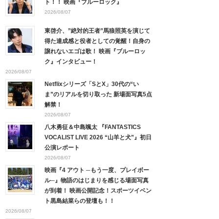
ト！！ 映画『ブルーロック』
2026/08/07
東啓介、”絶対的王者”馬狼照英を演じて
得た達成感と役者としての覚醒！自身の
譲れないエゴは歌！ 映画『ブルーロッ
ク』インタビュー！
2026/08/07
Netflixシリーズ「SとX」30代の“い
ま”のリアルを切り取った 新場面写真5点
解禁！
2026/08/07
八木勇征＆中島颯太 『FANTASTICS
VOCALIST LIVE 2026 “山羊と犬”』初日
公演レポート
2026/08/07
映画『4 アウト ─もう一度、プレイボー
ル─』物語のはじまりを感じる場面写真
が到着！ 映画公開記念！スポーツイベン
ト黒島結菜らの登壇も！！
2026/08/07