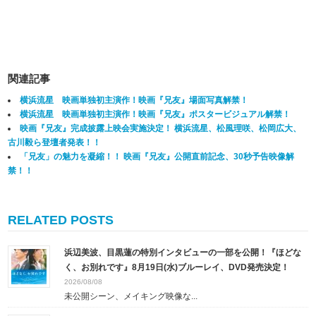
関連記事
横浜流星 映画単独初主演作！映画『兄友』場面写真解禁！
横浜流星 映画単独初主演作！映画『兄友』ポスタービジュアル解禁！
映画『兄友』完成披露上映会実施決定！ 横浜流星、松風理咲、松岡広大、
古川毅ら登壇者発表！！
「兄友」の魅力を凝縮！！ 映画『兄友』公開直前記念、30秒予告映像解
禁！！
RELATED POSTS
浜辺美波、目黒蓮の特別インタビューの一部を公開！『ほどな
く、お別れです』8月19日(水)ブルーレイ、DVD発売決定！
2026/08/08
未公開シーン、メイキング映像な...