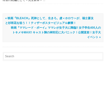
待望の続編にして＜完全新章＞ ...
« 映画『BLEACH』死神として、生きろ。虚＜ホロウ＞が、福士蒼汰
と杉咲花を狙う！！ティザーポスタービジュアル解禁！
映画『ママレード・ボーイ』​ママレが女子大に降臨!! 女子学生400人の
トキメキMAX!! キャスト陣の神対応に大パニック！公開直前！女子大
イベント »