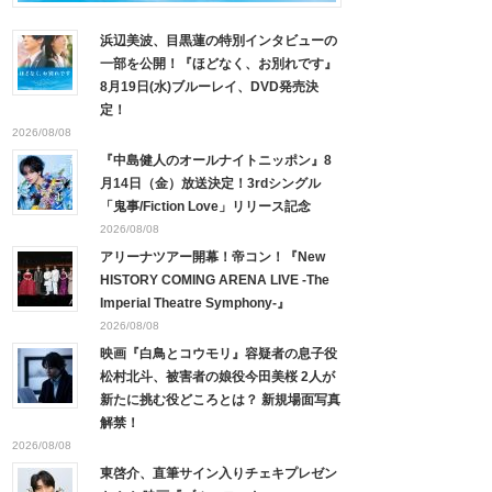
浜辺美波、目黒蓮の特別インタビューの
一部を公開！『ほどなく、お別れです』
8月19日(水)ブルーレイ、DVD発売決
定！
2026/08/08
『中島健人のオールナイトニッポン』8
月14日（金）放送決定！3rdシングル
「鬼事/Fiction Love」リリース記念
2026/08/08
アリーナツアー開幕！帝コン！『New
HISTORY COMING ARENA LIVE -The
Imperial Theatre Symphony-』
2026/08/08
映画『白鳥とコウモリ』容疑者の息子役
松村北斗、被害者の娘役今田美桜 2人が
新たに挑む役どころとは？ 新規場面写真
解禁！
2026/08/08
東啓介、直筆サイン入りチェキプレゼン