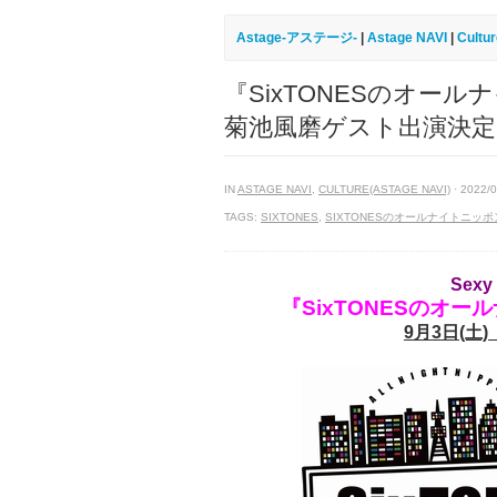
Astage-アステージ-
|
Astage NAVI
|
Cultu
『SixTONESのオー
菊池風磨ゲスト出演決定
IN
ASTAGE NAVI
,
CULTURE(ASTAGE NAVI)
· 2022/0
TAGS:
SIXTONES
,
SIXTONESのオールナイトニッ
Sex
『SixTONESのオ
9月3日(土)