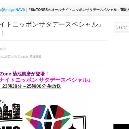
re(Astage NAVI)
| 『SixTONESのオールナイトニッポンサタデースペシャル』菊
ルナイトニッポンサタデースペシャル』
！
8/21
ポンサタデースペシャル
,
菊池風磨
y Zone 菊池風磨が登場！
ールナイトニッポン サタデースペシャル』
 23時30分～25時00分 生放送