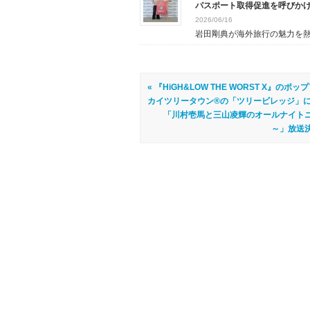
パスポート取得促進を呼びかけも
2026/06/16
岩田剛典が海外旅行の魅力を熱弁
« 『HiGH&LOW THE WORST X
カイツリータウン®の「ツリービレッジ」
「川村壱馬と三山凌輝のオールナイトニッポン
～」放送決