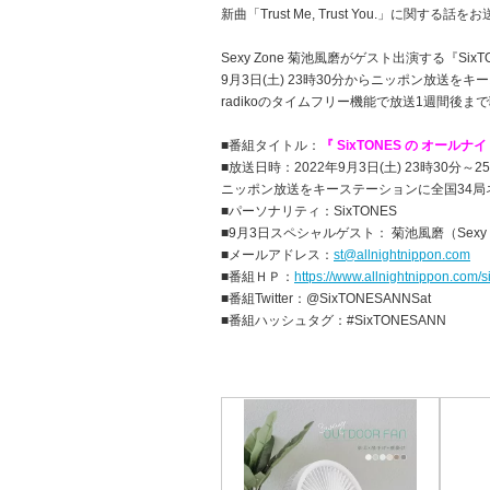
新曲「Trust Me, Trust You.」に関する
Sexy Zone 菊池風磨がゲスト出演する『S
9月3日(土) 23時30分からニッポン放送
radikoのタイムフリー機能で放送1週間後
■番組タイトル：
『 SixTONES の オール
■放送日時：2022年9月3日(土) 23時30分～2
ニッポン放送をキーステーションに全国34局
■パーソナリティ：SixTONES
■9月3日スペシャルゲスト： 菊池風磨（Sexy 
■メールアドレス：
st@allnightnippon.com
■番組ＨＰ：
https://www.allnightnippon.com/s
■番組Twitter：@SixTONESANNSat
■番組ハッシュタグ：#SixTONESANN