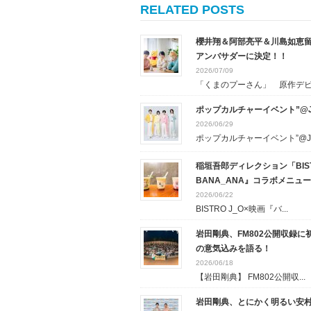
RELATED POSTS
櫻井翔＆阿部亮平＆川島如恵留
アンバサダーに決定！！
2026/07/09
「くまのプーさん」 原作デビュ
ポップカルチャーイベント”@J
2026/06/29
ポップカルチャーイベント”@J..
稲垣吾郎ディレクション「BIS
BANA_ANA』コラボメニュ
2026/06/22
BISTRO J_O×映画『バ...
岩田剛典、FM802公開収録に
の意気込みを語る！
2026/06/18
【岩田剛典】 FM802公開収...
岩田剛典、とにかく明るい安