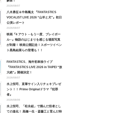
解禁！
2026/08/07
八木勇征＆中島颯太 『FANTASTICS
VOCALIST LIVE 2026 “山羊と犬”』初日
公演レポート
2026/08/07
映画『4 アウト ─もう一度、プレイボー
ル─』物語のはじまりを感じる場面写真
が到着！ 映画公開記念！スポーツイベン
ト黒島結菜らの登壇も！！
FANTASTICS、海外初単独ライブ
『FANTASTICS LIVE 2026 in TAIPEI “放
大絶”』開催決定！
2026/08/07
水上恒司、直筆サイン入りチェキプレゼ
ント！！ Prime Originalドラマ『犯罪
者』
2026/08/06
水上恒司、「松永組」で掴んだ役者とし
ての進化！ 高橋一生・斎藤工と育んだ特