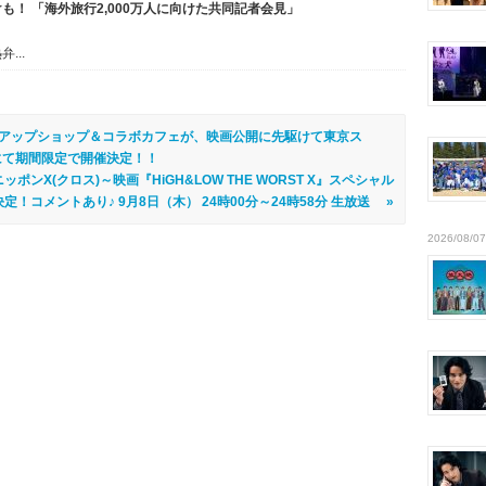
！ 「海外旅行2,000万人に向けた共同記者会見」
...
』のポップアップショップ＆コラボカフェが、映画公開に先駆けて東京ス
にて期間限定で開催決定！！
X(クロス)～映画『HiGH&LOW THE WORST X』スペシャル
定！コメントあり♪ 9月8日（木） 24時00分～24時58分 生放送 »
2026/08/07