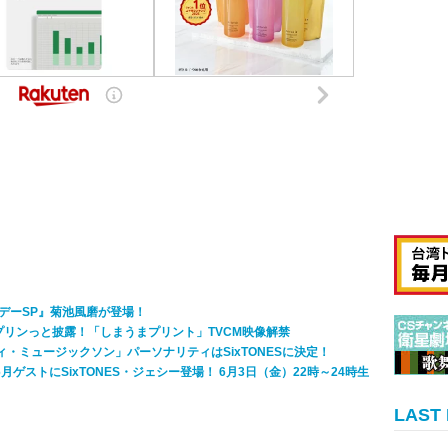
タデーSP』菊池風磨が登場！
りをプリンっと披露！「しまうまプリント」TVCM映像解禁
ィ・ミュージックソン」パーソナリティはSixTONESに決定！
6月ゲストにSixTONES・ジェシー登場！ 6月3日（金）22時～24時生
LAST