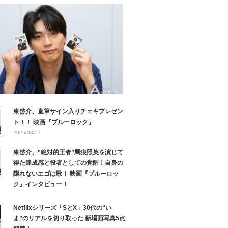
東啓介、直筆サイン入りチェキプレゼン
ト！！ 映画『ブルーロック』
2026/08/07
東啓介、”絶対的王者”馬狼照英を演じて
得た達成感と役者としての覚醒！自身の
譲れないエゴは歌！ 映画『ブルーロッ
ク』インタビュー！
Netflixシリーズ「SとX」30代の“い
ま”のリアルを切り取った 新場面写真5点