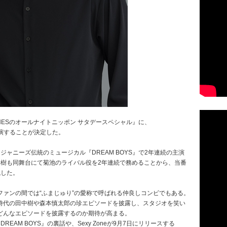
ONESのオールナイトニッポン サタデースペシャル』に、
ト出演することが決定した。
ャニーズ伝統のミュージカル『DREAM BOYS』で2年連続の主演
中樹も同舞台にて菊池のライバル役を2年連続で務めることから、当番
現した。
ァンの間では“ふまじゅり”の愛称で呼ばれる仲良しコンビでもある。
.時代の田中樹や森本慎太郎の珍エピソードを披露し、スタジオを笑い
どんなエピソードを披露するのか期待が高まる。
AM BOYS』の裏話や、Sexy Zoneが9月7日にリリースする