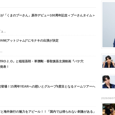
が「くまのプーさん」原作デビュー100周年記念＜プーさんタイム＞
...
AM(アットジャム)”にモナキの出演が決定
.
TRO J_O」と稲垣吾郎・草彅剛・香取慎吾主演映画『バナ穴
ー発表！
初登場！15周年YEARへの想いとグループ9度目となるドームツアーへ
2026/08/07
村と海外旅行の魅力をアピール！！「国内では得られない刺激がある」