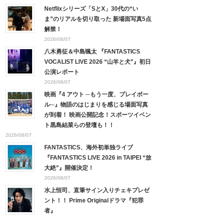
Netflixシリーズ「SとX」30代の“い
ま”のリアルを切り取った 新場面写真5点
解禁！
2026/08/07
八木勇征＆中島颯太 『FANTASTICS
VOCALIST LIVE 2026 “山羊と犬”』初日
公演レポート
2026/08/07
映画『4 アウト ─もう一度、プレイボー
ル─』物語のはじまりを感じる場面写真
が到着！ 映画公開記念！スポーツイベン
ト黒島結菜らの登壇も！！
2026/08/07
FANTASTICS、海外初単独ライブ
『FANTASTICS LIVE 2026 in TAIPEI “放
大絶”』開催決定！
2026/08/07
水上恒司、直筆サイン入りチェキプレゼ
ント！！ Prime Originalドラマ『犯罪
者』