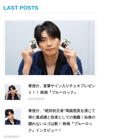
LAST POSTS
東啓介、直筆サイン入りチェキプレゼン
ト！！ 映画『ブルーロック』
2026/08/07
東啓介、”絶対的王者”馬狼照英を演じて
得た達成感と役者としての覚醒！自身の
譲れないエゴは歌！ 映画『ブルーロッ
ク』インタビュー！
2026/08/07