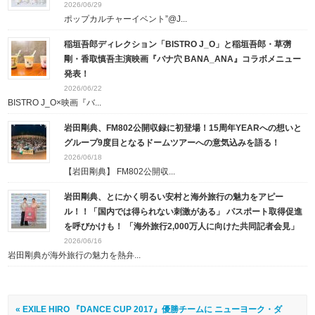
2026/06/29
ポップカルチャーイベント”@J...
稲垣吾郎ディレクション「BISTRO J_O」と稲垣吾郎・草彅
剛・香取慎吾主演映画『バナ穴 BANA_ANA』コラボメニュー
発表！
2026/06/22
BISTRO J_O×映画『バ...
岩田剛典、FM802公開収録に初登場！15周年YEARへの想いと
グループ9度目となるドームツアーへの意気込みを語る！
2026/06/18
【岩田剛典】 FM802公開収...
岩田剛典、とにかく明るい安村と海外旅行の魅力をアピー
ル！！「国内では得られない刺激がある」 パスポート取得促進
を呼びかけも！ 「海外旅行2,000万人に向けた共同記者会見」
2026/06/16
岩田剛典が海外旅行の魅力を熱弁...
« EXILE HIRO 『DANCE CUP 2017』優勝チームに ニューヨーク・ダ