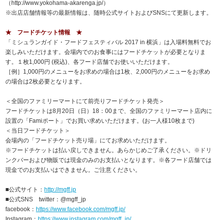
（http://www.yokohama-akarenga.jp/）
※出店店舗情報等の最新情報は、随時公式サイトおよびSNSにて更新します。
★ フードチケット情報 ★
「ミシュランガイド・フードフェスティバル 2017 in 横浜」は入場料無料でお
楽しみいただけます。会場内でのお食事にはフードチケットが必要となりま
す。１枚1,000円 (税込)、各フード店舗でお使いいただけます。
［例］1,000円のメニューをお求めの場合は1枚、2,000円のメニューをお求め
の場合は2枚必要となります。
＜全国のファミリーマートにて前売りフードチケット発売＞
フードチケットは8月20日（日）18：00まで、全国のファミリーマート店内に
設置の「Famiポート」でお買い求めいただけます。(お一人様10枚まで)
＜当日フードチケット＞
会場内の「フードチケット売り場」にてお求めいただけます。
※フードチケットは払い戻しできません。あらかじめご了承ください。※ドリ
ンクバーおよび物販では現金のみのお支払いとなります。※各フード店舗では
現金でのお支払いはできません。ご注意ください。
■公式サイト：
http://mgff.jp
■公式SNS twitter：@mgff_jp
facebook：
https://www.facebook.com/mgff.jp/
Instagram：
https://www.instagram.com/mgff_jp/