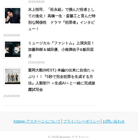
2026/08/06
水上恒司、「松永組」で掴んだ役者とし
ての進化！ 高橋一生・斎藤工と育んだ特
別な関係性 ドラマ『犯罪者』インタビ
ュー！
2026/08/06
ミュージカル『ファントム』上演決定！
加藤和樹＆城田優、小南満佑子&飯田栞
月
2026/08/06
重岡大毅(WEST.) 本編の出来に自信たっ
ぷり！！『5秒で完全犯罪を生成する方
法』人類初?! ＜生成AI＞と一緒に完成披
露試写会
2026/08/06
Astage-アステージ-について
│
プライバシーポリシー
│
お問い合わせ
© 2026
Astage-アステージ-
.