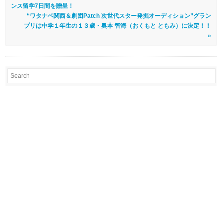
ンス留学7日間を贈呈！
“ワタナベ関西＆劇団Patch 次世代スター発掘オーディション”グラン
プリは中学１年生の１３歳・奥本 智海（おくもと ともみ）に決定！！
»