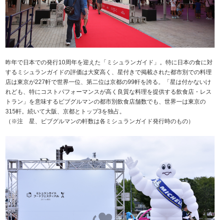
昨年で日本での発行10周年を迎えた「ミシュランガイド」。特に日本の食に対
するミシュランガイドの評価は大変高く、星付きで掲載された都市別での料理
店は東京が227軒で世界一位、第二位は京都の99軒を誇る。「星は付かないけ
れども、特にコストパフォーマンスが高く良質な料理を提供する飲食店・レス
トラン」を意味するビブグルマンの都市別飲食店舗数でも、世界一は東京の
315軒。続いて大阪、京都とトップ3を独占。
（※注 星、ビブグルマンの軒数は各ミシュランガイド発行時のもの）