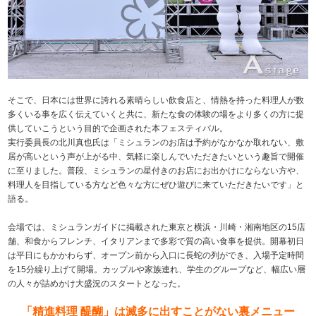
そこで、日本には世界に誇れる素晴らしい飲食店と、情熱を持った料理人が数
多くいる事を広く伝えていくと共に、新たな食の体験の場をより多くの方に提
供していこうという目的で企画された本フェスティバル。
実行委員長の北川真也氏は「ミシュランのお店は予約がなかなか取れない、敷
居が高いという声が上がる中、気軽に楽しんでいただきたいという趣旨で開催
に至りました。普段、ミシュランの星付きのお店にお出かけにならない方や、
料理人を目指している方など色々な方にぜひ遊びに来ていただきたいです」と
語る。
会場では、ミシュランガイドに掲載された東京と横浜・川崎・湘南地区の15店
舗、和食からフレンチ、イタリアンまで多彩で質の高い食事を提供。開幕初日
は平日にもかかわらず、オープン前から入口に長蛇の列ができ、入場予定時間
を15分繰り上げて開場。カップルや家族連れ、学生のグループなど、幅広い層
の人々が詰めかけ大盛況のスタートとなった。
「精進料理 醍醐」は滅多に出すことがない裏メニュー