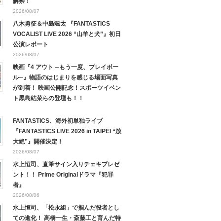
解禁！
2026/08/07
八木勇征＆中島颯太 『FANTASTICS
VOCALIST LIVE 2026 “山羊と犬”』初日
公演レポート
2026/08/07
映画『4 アウト ─もう一度、プレイボー
ル─』物語のはじまりを感じる場面写真
が到着！ 映画公開記念！スポーツイベン
ト黒島結菜らの登壇も！！
FANTASTICS、海外初単独ライブ
『FANTASTICS LIVE 2026 in TAIPEI “放
大絶”』開催決定！
2026/08/07
水上恒司、直筆サイン入りチェキプレゼ
ント！！ Prime Originalドラマ『犯罪
者』
2026/08/06
水上恒司、「松永組」で掴んだ役者とし
ての進化！ 高橋一生・斎藤工と育んだ特