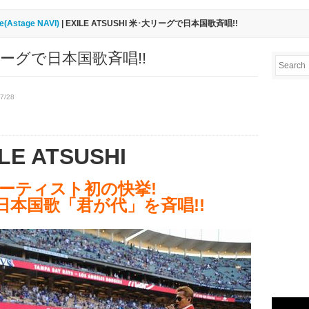
re(Astage NAVI)
| EXILE ATSUSHI 米･大リーグで日本国歌斉唱!!
･大リーグで日本国歌斉唱!!
7/28
LE ATSUSHI
ーティスト初の快挙!
日本国歌「君が代」を斉唱!!