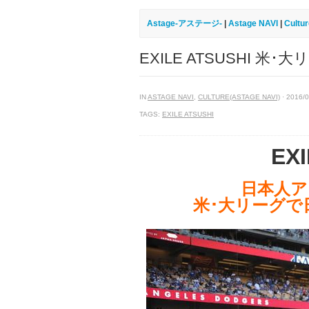
Astage-アステージ-
|
Astage NAVI
|
Cultu
EXILE ATSUSHI 米
IN
ASTAGE NAVI
,
CULTURE(ASTAGE NAVI)
· 2016/0
TAGS:
EXILE ATSUSHI
EXI
日本人ア
米･大リーグで