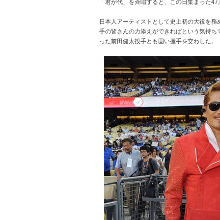
「君が代」を斉唱すると、この日集まった47,
日本人アーティストとして史上初の大役を務め
手の皆さんの力添えができればという気持ち
った前田健太投手とも固い握手を交わした。