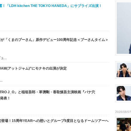
！「LDH kitchen THE TOKYO HANEDA」にサプライズ出演！
が「くまのプーさん」原作デビュー100周年記念＜プーさんタイム＞
...
AM(アットジャム)”にモナキの出演が決定
.
TRO J_O」と稲垣吾郎・草彅剛・香取慎吾主演映画『バナ穴
ー発表！
2026/08/07
初登場！15周年YEARへの想いとグループ9度目となるドームツアーへ