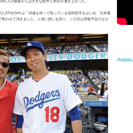
000 人の観客からは大きな歓声と拍手が沸き上がった。
たATSUSHI は「侍魂を持って戦っている前田投手をはじめ、日本選
で歌わせて頂きました」と熱い想いを語り、この日は登板予定のなか
@astag