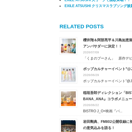
EXILE ATSUSHI 大リーグで国歌斉唱！！
EXILE ATSUSHI クリスマスラブソング披露
RELATED POSTS
櫻井翔＆阿部亮平＆川島如恵留
アンバサダーに決定！！
2026/07/09
「くまのプーさん」 原作デビュ
ポップカルチャーイベント”@J
2026/06/29
ポップカルチャーイベント”@J..
稲垣吾郎ディレクション「BIS
BANA_ANA』コラボメニュ
2026/06/22
BISTRO J_O×映画『バ...
岩田剛典、FM802公開収録に
の意気込みを語る！