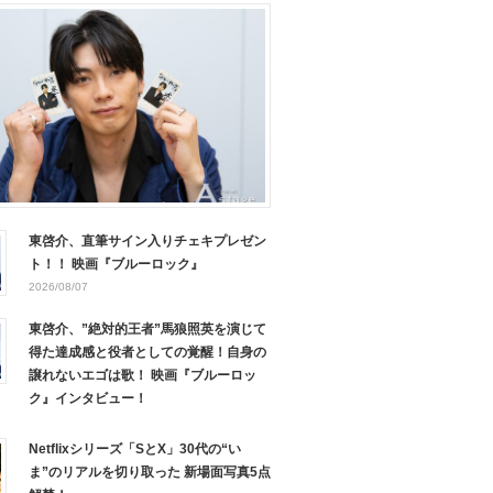
東啓介、直筆サイン入りチェキプレゼン
ト！！ 映画『ブルーロック』
2026/08/07
東啓介、”絶対的王者”馬狼照英を演じて
得た達成感と役者としての覚醒！自身の
譲れないエゴは歌！ 映画『ブルーロッ
ク』インタビュー！
Netflixシリーズ「SとX」30代の“い
ま”のリアルを切り取った 新場面写真5点