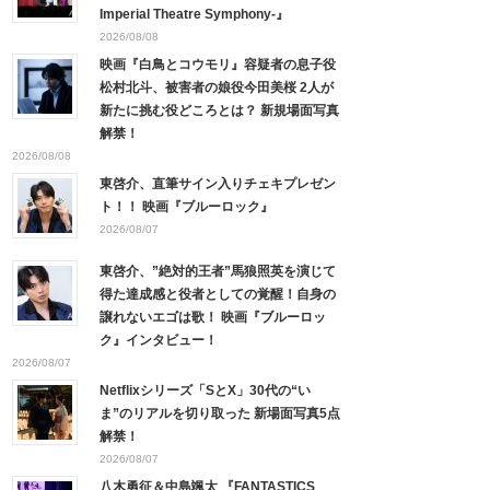
Imperial Theatre Symphony-』
2026/08/08
映画『白鳥とコウモリ』容疑者の息子役
松村北斗、被害者の娘役今田美桜 2人が
新たに挑む役どころとは？ 新規場面写真
解禁！
2026/08/08
東啓介、直筆サイン入りチェキプレゼン
ト！！ 映画『ブルーロック』
2026/08/07
東啓介、”絶対的王者”馬狼照英を演じて
得た達成感と役者としての覚醒！自身の
譲れないエゴは歌！ 映画『ブルーロッ
ク』インタビュー！
2026/08/07
Netflixシリーズ「SとX」30代の“い
ま”のリアルを切り取った 新場面写真5点
解禁！
2026/08/07
八木勇征＆中島颯太 『FANTASTICS