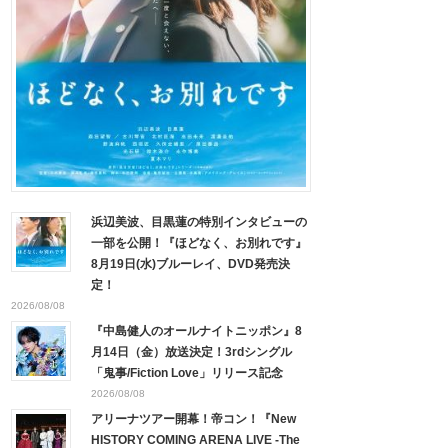
浜辺美波、目黒蓮の特別インタビューの
一部を公開！『ほどなく、お別れです』
8月19日(水)ブルーレイ、DVD発売決
定！
2026/08/08
『中島健人のオールナイトニッポン』8
月14日（金）放送決定！3rdシングル
「鬼事/Fiction Love」リリース記念
2026/08/08
アリーナツアー開幕！帝コン！『New
HISTORY COMING ARENA LIVE -The