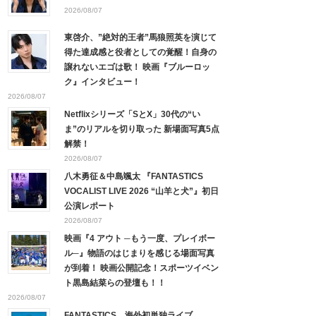
2026/08/07
東啓介、”絶対的王者”馬狼照英を演じて
得た達成感と役者としての覚醒！自身の
譲れないエゴは歌！ 映画『ブルーロッ
ク』インタビュー！
2026/08/07
Netflixシリーズ「SとX」30代の“い
ま”のリアルを切り取った 新場面写真5点
解禁！
2026/08/07
八木勇征＆中島颯太 『FANTASTICS
VOCALIST LIVE 2026 “山羊と犬”』初日
公演レポート
2026/08/07
映画『4 アウト ─もう一度、プレイボー
ル─』物語のはじまりを感じる場面写真
が到着！ 映画公開記念！スポーツイベン
ト黒島結菜らの登壇も！！
2026/08/07
FANTASTICS、海外初単独ライブ