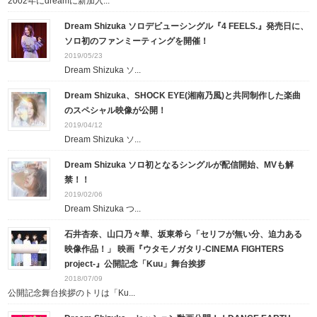
2002年にdreamに新加入...
Dream Shizuka ソロデビューシングル『4 FEELS.』発売日に、
ソロ初のファンミーティングを開催！
2019/05/23
Dream Shizuka ソ...
Dream Shizuka、SHOCK EYE(湘南乃風)と共同制作した楽曲
のスペシャル映像が公開！
2019/04/12
Dream Shizuka ソ...
Dream Shizuka ソロ初となるシングルが配信開始、MVも解
禁！！
2019/02/06
Dream Shizuka つ...
石井杏奈、山口乃々華、坂東希ら「セリフが無い分、迫力ある
映像作品！」 映画『ウタモノガタリ‐CINEMA FIGHTERS
project‐』公開記念「Kuu」舞台挨拶
2018/07/09
公開記念舞台挨拶のトリは「Ku...