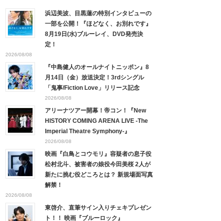
浜辺美波、目黒蓮の特別インタビューの
一部を公開！『ほどなく、お別れです』
8月19日(水)ブルーレイ、DVD発売決
定！
2026/08/08
『中島健人のオールナイトニッポン』8
月14日（金）放送決定！3rdシングル
「鬼事/Fiction Love」リリース記念
2026/08/08
アリーナツアー開幕！帝コン！『New
HISTORY COMING ARENA LIVE -The
Imperial Theatre Symphony-』
2026/08/08
映画『白鳥とコウモリ』容疑者の息子役
松村北斗、被害者の娘役今田美桜 2人が
新たに挑む役どころとは？ 新規場面写真
解禁！
2026/08/08
東啓介、直筆サイン入りチェキプレゼン
ト！！ 映画『ブルーロック』