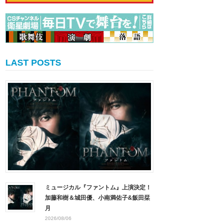
LAST POSTS
ミュージカル『ファントム』上演決定！
加藤和樹＆城田優、小南満佑子&飯田栞
月
2026/08/06