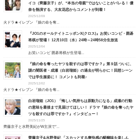
イコ（齊藤京子）が、“本当の母親”ではないことがバレる！ 優
奈を熱演する、大友花恋からコメントが到着！
2025/12/09
火ドラ★イレブン 『娘の命を奪...
『JO1のオールナイトニッポンX(クロス)』お笑いコンビ・囲碁
将棋が登場！ 12月10日（水）24時～24時58分生放送
2025/12/04
お笑いコンビ 囲碁将棋が生登場...
『娘の命を奪ったヤツを殺すのは罪ですか？』第９話 ついに、
謎の闇医者・成瀬（白岩瑠姫）の過去が明らかに！回想シーン
では学生服姿に！ コメントも到着♪
2025/12/02
火ドラ★イレブン 『娘の命を奪...
白岩瑠姫（JO1）「悔しい気持ちは原動力になる」成瀬の行動
の意味を最後まで見届けてほしい！ ドラマ『娘の命を奪ったヤ
ツを殺すのは罪ですか？』インタビュー！
2025/11/25
齊藤京子と水野美紀がW主演で“...
齊藤京子&水野美紀 「スカッとする爽快感の醍醐味を楽しん