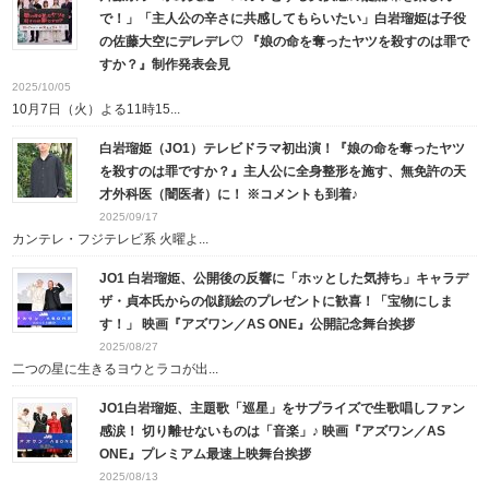
で！」「主人公の辛さに共感してもらいたい」白岩瑠姫は子役
の佐藤大空にデレデレ♡ 『娘の命を奪ったヤツを殺すのは罪で
すか？』制作発表会見
2025/10/05
10月7日（火）よる11時15...
白岩瑠姫（JO1）テレビドラマ初出演！『娘の命を奪ったヤツ
を殺すのは罪ですか？』主人公に全身整形を施す、無免許の天
才外科医（闇医者）に！ ※コメントも到着♪
2025/09/17
カンテレ・フジテレビ系 火曜よ...
JO1 白岩瑠姫、公開後の反響に「ホッとした気持ち」キャラデ
ザ・貞本氏からの似顔絵のプレゼントに歓喜！「宝物にしま
す！」 映画『アズワン／AS ONE』公開記念舞台挨拶
2025/08/27
二つの星に生きるヨウとラコが出...
JO1白岩瑠姫、主題歌「巡星」をサプライズで生歌唱しファン
感涙！ 切り離せないものは「音楽」♪ 映画『アズワン／AS
ONE』プレミアム最速上映舞台挨拶
2025/08/13