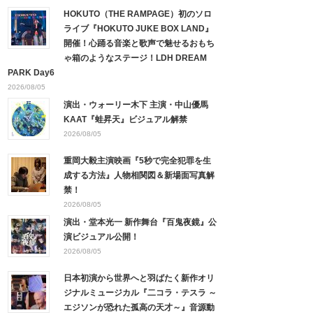
HOKUTO（THE RAMPAGE）初のソロ
ライブ『HOKUTO JUKE BOX LAND』
開催！心踊る音楽と歌声で魅せるおもち
ゃ箱のようなステージ！LDH DREAM
PARK Day6
2026/08/05
演出・ウォーリー木下 主演・中山優馬
KAAT『蛙昇天』ビジュアル解禁
2026/08/05
重岡大毅主演映画『5秒で完全犯罪を生
成する方法』人物相関図＆新場面写真解
禁！
2026/08/05
演出・堂本光一 新作舞台『百鬼夜鏡』公
演ビジュアル公開！
2026/08/05
日本初演から世界へと羽ばたく新作オリ
ジナルミュージカル『二コラ・テスラ ～
エジソンが恐れた孤高の天才～』音源動