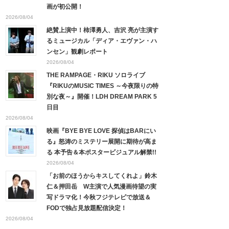
画が初公開！
2026/08/04
絶賛上演中！柿澤勇人、吉沢 亮が主演す
るミュージカル「ディア・エヴァン・ハ
ンセン」観劇レポート
2026/08/04
THE RAMPAGE・RIKU ソロライブ
『RIKUのMUSIC TIMES ～今夜限りの特
別な夜～』開催！LDH DREAM PARK 5
日目
2026/08/04
映画『BYE BYE LOVE 探偵はBARにい
る』怒涛のミステリー展開に期待が高ま
る 本予告＆本ポスタービジュアル解禁!!
2026/08/04
「お前のほうからキスしてくれよ」鈴木
仁＆押田岳 W主演で人気漫画待望の実
写ドラマ化！今秋フジテレビで放送＆
FODで独占見放題配信決定！
2026/08/04