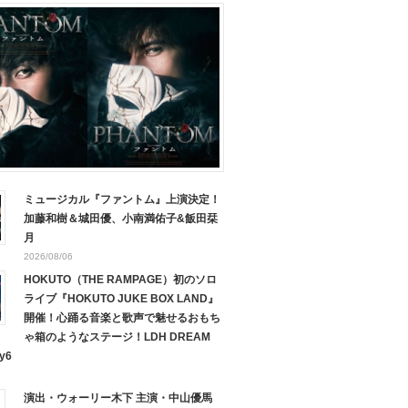
ミュージカル『ファントム』上演決定！
加藤和樹＆城田優、小南満佑子&飯田栞
月
2026/08/06
HOKUTO（THE RAMPAGE）初のソロ
ライブ『HOKUTO JUKE BOX LAND』
開催！心踊る音楽と歌声で魅せるおもち
ゃ箱のようなステージ！LDH DREAM
y6
演出・ウォーリー木下 主演・中山優馬