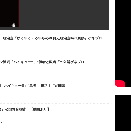
幕 明治座『ゆく年く・る年冬の陣 師走明治座時代劇祭』ゲネプロ
ョン演劇「ハイキュー!!」“勝者と敗者〞の公開ゲネプロ
.
「ハイキュー!!」“烏野、 復活！〞が開幕
命』公開舞台稽古 【動画あり】
.