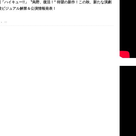
「ハイキュー!!」〝烏野、復活！” 待望の新作！この秋、新たな演劇
高校ビジュアル解禁＆公演情報発表！
...