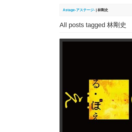
Astage-アステージ-
|
林剛史
All posts tagged 林剛史