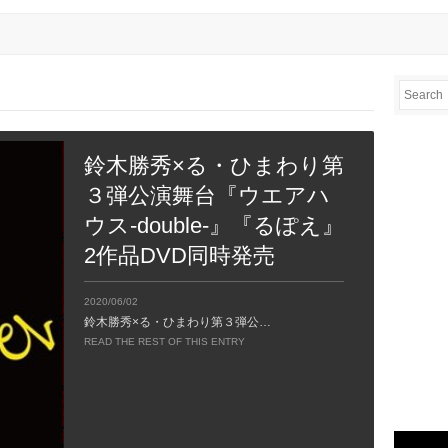
鈴木勝秀×る・ひまわり第
３弾公演舞台『ウエアハ
ウス-double-』『るぽえ』
2作品DVD同時発売
2020/06/02
鈴木勝秀×る・ひまわり第３弾公…
READ THE REST OF THIS ENTRY