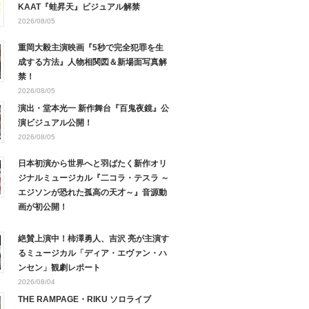
KAAT『蛙昇天』ビジュアル解禁
2026/08/05
重岡大毅主演映画『5秒で完全犯罪を生
成する方法』人物相関図＆新場面写真解
禁！
2026/08/05
演出・堂本光一 新作舞台『百鬼夜鏡』公
演ビジュアル公開！
2026/08/05
日本初演から世界へと羽ばたく新作オリ
ジナルミュージカル『二コラ・テスラ ～
エジソンが恐れた孤高の天才～』音源動
画が初公開！
絶賛上演中！柿澤勇人、吉沢 亮が主演す
るミュージカル「ディア・エヴァン・ハ
ンセン」観劇レポート
2026/08/04
THE RAMPAGE・RIKU ソロライブ