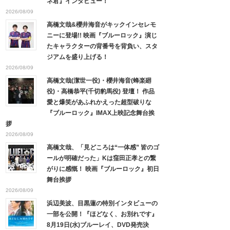
ネ君』インタビュー！
2026/08/09
高橋文哉&櫻井海音がキックインセレモ
ニーに登場!! 映画『ブルーロック』演じ
たキャラクターの背番号を背負い、スタ
ジアムを盛り上げる！
2026/08/09
高橋文哉(潔世一役)・櫻井海音(蜂楽廻
役)・高橋恭平(千切豹馬役) 登壇！ 作品
愛と爆笑があふれかえった超型破りな
『ブルーロック』IMAX上映記念舞台挨
拶
2026/08/09
高橋文哉、「見どころは“一体感” 皆のゴ
ールが明確だった」Kは窪田正孝との繋
がりに感慨！ 映画『ブルーロック』初日
舞台挨拶
2026/08/09
浜辺美波、目黒蓮の特別インタビューの
一部を公開！『ほどなく、お別れです』
8月19日(水)ブルーレイ、DVD発売決