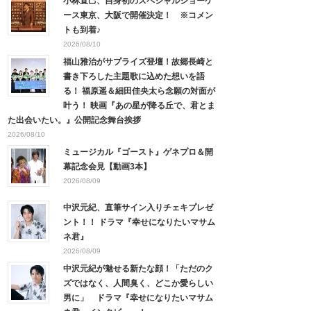
小林直己、自身初のスペシャルショーケ
ース東京、大阪で開催決定！ ※コメン
トも到着♪
2026/08/10
福山雅治がサプライズ登壇！故郷長崎と
書き下ろした主題歌に込めた想いを語
る！ 福原遥＆細田佳央太ら念願の対面が
叶う！ 映画『あの星が降る丘で、君とま
た出会いたい。』公開記念舞台挨拶
2026/08/10
ミュージカル『ゴースト』ゲネプロ＆開
幕記念会見【動画3本】
2026/08/09
中沢元紀、直筆サイン入りチェキプレゼ
ント！！ ドラマ『幸せになりたいマサム
ネ君』
2026/08/09
中沢元紀が魅せる新たな顔！「ただのク
ズではなく、人間臭く、どこか愛らしい
男に」 ドラマ『幸せになりたいマサム