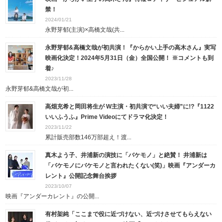
禁！
2024/01/21
永野芽郁(主演)×高橋文哉(共...
永野芽郁&高橋文哉が初共演！『からかい上手の高木さん』実写
映画化決定！2024年5月31日（金）全国公開！ ※コメントも到
着♪
2023/11/28
永野芽郁&高橋文哉が初...
高畑充希と岡田将生が W主演・初共演で“いい夫婦”に!?『1122
いいふうふ』Prime Videoにてドラマ化決定！
2023/11/22
累計販売部数146万部超え！渡...
真木よう子、井浦新の演技に「バケモノ」と絶賛！ 井浦新は
「バケモノにバケモノと言われたくない(笑)」映画『アンダーカ
レント』公開記念舞台挨拶
2023/10/07
映画『アンダーカレント』の公開...
有村架純「ここまで役に近づけない、近づけさせてもらえない