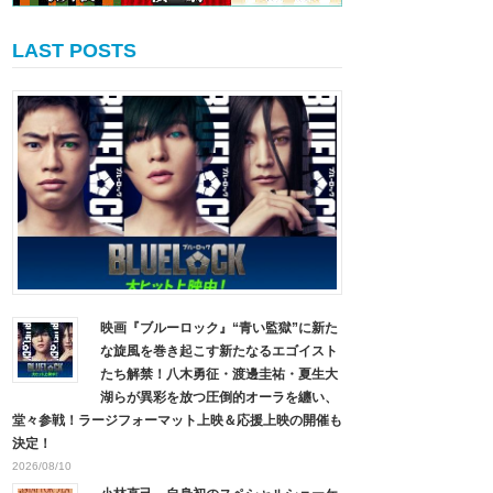
LAST POSTS
映画『ブルーロック』“青い監獄”に新た
な旋風を巻き起こす新たなるエゴイスト
たち解禁！八木勇征・渡邊圭祐・夏生大
湖らが異彩を放つ圧倒的オーラを纏い、
堂々参戦！ラージフォーマット上映＆応援上映の開催も
決定！
2026/08/10