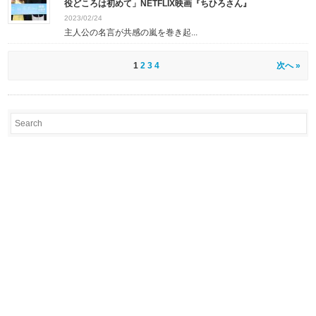
役どころは初めて」NETFLIX映画『ちひろさん』
2023/02/24
主人公の名言が共感の嵐を巻き起...
1
2
3
4
次へ »