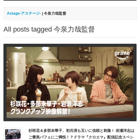
Astage-アステージ-
|
今泉力哉監督
All posts tagged 今泉力哉監督
杉咲花＆多部未華子、初共演も互いに信頼と刺激！ 岩瀬洋志は
ご褒美パフェにご満悦！？ドラマ『クロエマ』配信記念スペシ