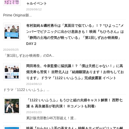
ャルイベント
2026/06/12
Prime Original新...
有村架純＆磯村勇斗は「真面目で似ている」！？ “ひよっこ”メ
ンバーでピクニックに出かけ息抜きも！ 映画『ちひろさん』は
「静岡の土地の空気が映っている」「第1回しずおか映画祭」
DAY２
2026/05/25
「第1回しずおか映画祭」のDA...
岡田将生、今泉監督に猛抗議！？「僕は天然じゃない！」に高
畑充希も苦笑！ 吉野北人は「結婚願望あります！お待ちしてお
ります」 ドラマ「1122 いいふうふ」完成披露宴 イベント
2024/06/13
ドラマ「1122 いいふうふ」...
「1122 いいふうふ」もうひと組の夫婦キャスト解禁！ 西野七
瀬 ＆ 高良健吾が初共演！ ※コメントも到着♪
2024/01/23
累計販売部数146万部超え！渡...
映画『からかい上手の高木さん』特報＆ティザービジュアル解