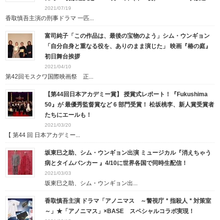
2021/07/19
香取慎吾主演の刑事ドラマ 一匹...
富司純子「この作品は、最後の宝物のよう」シム・ウンギョン
「自分自身と重なる役を、ありのまま演じた」 映画『椿の庭』
初日舞台挨拶
2021/04/10
第42回モスクワ国際映画祭 正...
【第44回日本アカデミー賞】 授賞式レポート！『Fukushima
50』が 最優秀監督賞など 6 部⾨受賞！ 松坂桃李、新人賞受賞者
たちにエールも！
2021/03/20
【 第44 回 ⽇本アカデミー...
坂東巳之助、シム・ウンギョン出演 ミュージカル『消えちゃう
病とタイムバンカー 』4/10に世界各国で同時生配信！
2021/03/03
坂東巳之助、シム・ウンギョン出...
香取慎吾主演 ドラマ「アノニマス ～警視庁＂指殺人＂対策室
～」★「アノニマス」×BASE スペシャルコラボ実現！