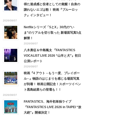
得た達成感と役者としての覚醒！自身の
譲れないエゴは歌！ 映画『ブルーロッ
ク』インタビュー！
2026/08/07
Netflixシリーズ「SとX」30代の“い
ま”のリアルを切り取った 新場面写真5点
解禁！
2026/08/07
八木勇征＆中島颯太 『FANTASTICS
VOCALIST LIVE 2026 “山羊と犬”』初日
公演レポート
2026/08/07
映画『4 アウト ─もう一度、プレイボー
ル─』物語のはじまりを感じる場面写真
が到着！ 映画公開記念！スポーツイベン
ト黒島結菜らの登壇も！！
2026/08/07
FANTASTICS、海外初単独ライブ
『FANTASTICS LIVE 2026 in TAIPEI “放
大絶”』開催決定！