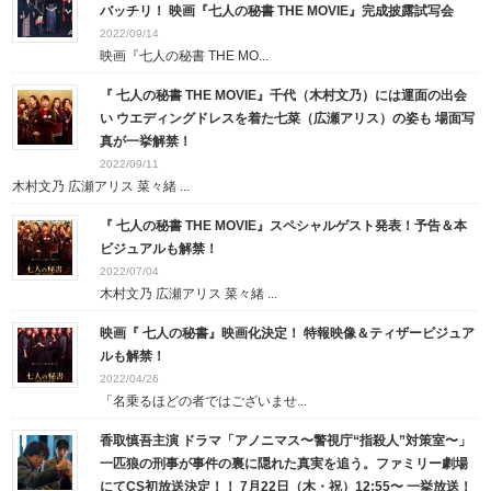
バッチリ！ 映画『七人の秘書 THE MOVIE』完成披露試写会
2022/09/14
映画『七人の秘書 THE MO...
『 七人の秘書 THE MOVIE』千代（木村文乃）には運面の出会
い ウエディングドレスを着た七菜（広瀬アリス）の姿も 場面写
真が一挙解禁！
2022/09/11
木村文乃 広瀬アリス 菜々緒 ...
『 七人の秘書 THE MOVIE』スペシャルゲスト発表！予告＆本
ビジュアルも解禁！
2022/07/04
木村文乃 広瀬アリス 菜々緒 ...
映画『 七人の秘書』映画化決定！ 特報映像＆ティザービジュア
ルも解禁！
2022/04/26
「名乗るほどの者ではございませ...
香取慎吾主演 ドラマ「アノニマス〜警視庁“指殺人”対策室〜」
一匹狼の刑事が事件の裏に隠れた真実を追う。ファミリー劇場
にてCS初放送決定！！ 7月22日（木・祝）12:55〜 一挙放送！