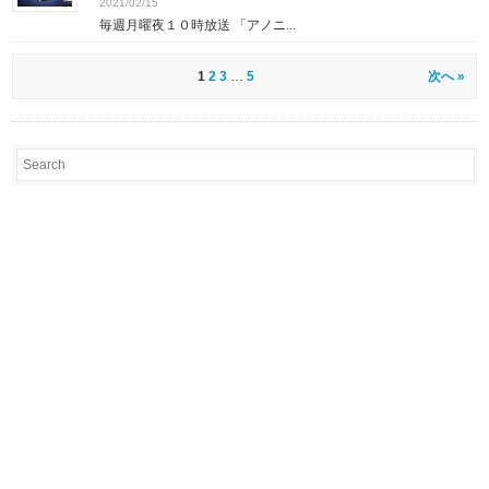
2021/02/15
毎週月曜夜１０時放送 「アノニ...
1
2
3
…
5
次へ »