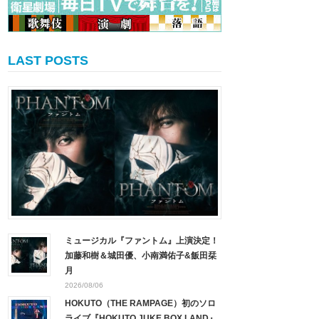
LAST POSTS
ミュージカル『ファントム』上演決定！
加藤和樹＆城田優、小南満佑子&飯田栞
月
2026/08/06
HOKUTO（THE RAMPAGE）初のソロ
ライブ『HOKUTO JUKE BOX LAND』