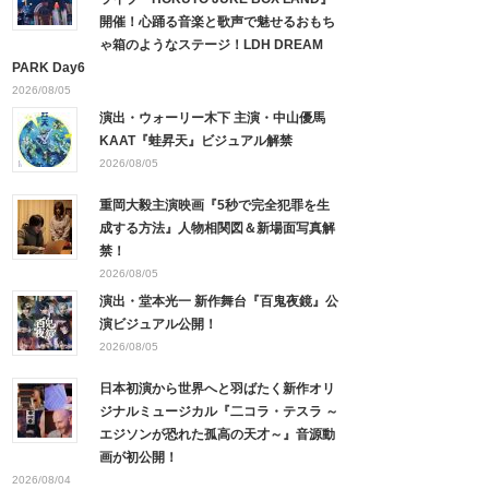
開催！心踊る音楽と歌声で魅せるおもち
ゃ箱のようなステージ！LDH DREAM
PARK Day6
2026/08/05
演出・ウォーリー木下 主演・中山優馬
KAAT『蛙昇天』ビジュアル解禁
2026/08/05
重岡大毅主演映画『5秒で完全犯罪を生
成する方法』人物相関図＆新場面写真解
禁！
2026/08/05
演出・堂本光一 新作舞台『百鬼夜鏡』公
演ビジュアル公開！
2026/08/05
日本初演から世界へと羽ばたく新作オリ
ジナルミュージカル『二コラ・テスラ ～
エジソンが恐れた孤高の天才～』音源動
画が初公開！
2026/08/04