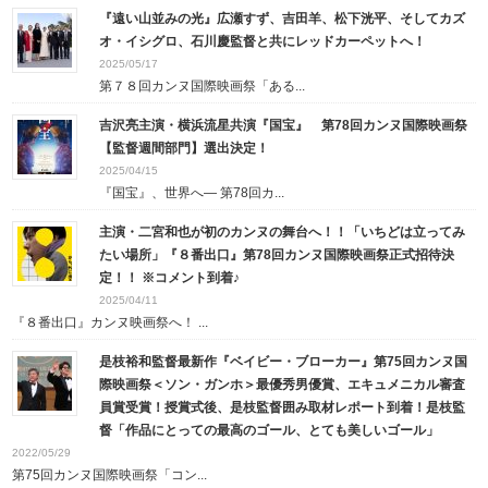
『遠い山並みの光』広瀬すず、吉田羊、松下洸平、そしてカズ
オ・イシグロ、石川慶監督と共にレッドカーペットへ！
2025/05/17
第７８回カンヌ国際映画祭「ある...
吉沢亮主演・横浜流星共演『国宝』 第78回カンヌ国際映画祭
【監督週間部門】選出決定！
2025/04/15
『国宝』、世界へ― 第78回カ...
主演・二宮和也が初のカンヌの舞台へ！！「いちどは立ってみ
たい場所」『８番出口』第78回カンヌ国際映画祭正式招待決
定！！ ※コメント到着♪
2025/04/11
『８番出口』カンヌ映画祭へ！ ...
是枝裕和監督最新作『ベイビー・ブローカー』第75回カンヌ国
際映画祭＜ソン・ガンホ＞最優秀男優賞、エキュメニカル審査
員賞受賞！授賞式後、是枝監督囲み取材レポート到着！是枝監
督「作品にとっての最高のゴール、とても美しいゴール」
2022/05/29
第75回カンヌ国際映画祭「コン...