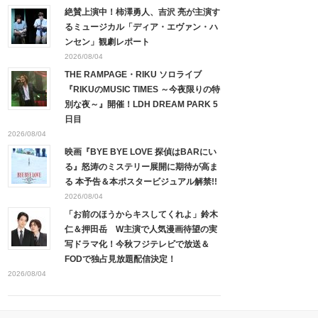
絶賛上演中！柿澤勇人、吉沢 亮が主演す
るミュージカル「ディア・エヴァン・ハ
ンセン」観劇レポート
2026/08/04
THE RAMPAGE・RIKU ソロライブ
『RIKUのMUSIC TIMES ～今夜限りの特
別な夜～』開催！LDH DREAM PARK 5
日目
2026/08/04
映画『BYE BYE LOVE 探偵はBARにい
る』怒涛のミステリー展開に期待が高ま
る 本予告＆本ポスタービジュアル解禁!!
2026/08/04
「お前のほうからキスしてくれよ」鈴木
仁＆押田岳 W主演で人気漫画待望の実
写ドラマ化！今秋フジテレビで放送＆
FODで独占見放題配信決定！
2026/08/04