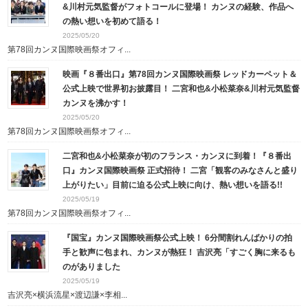
&川村元気監督がフォトコールに登場！ カンヌの経験、作品へ
の熱い想いを初めて語る！
2025/05/20
第78回カンヌ国際映画祭オフィ...
映画『８番出口』第78回カンヌ国際映画祭 レッドカーペット＆
公式上映で世界初お披露目！ 二宮和也&小松菜奈&川村元気監督
カンヌを沸かす！
2025/05/20
第78回カンヌ国際映画祭オフィ...
二宮和也&小松菜奈が初のフランス・カンヌに到着！『８番出
口』カンヌ国際映画祭 正式招待！ 二宮「観客のみなさんと盛り
上がりたい」目前に迫る公式上映に向け、熱い想いを語る!!
2025/05/19
第78回カンヌ国際映画祭オフィ...
『国宝』カンヌ国際映画祭公式上映！ 6分間割れんばかりの拍
手と歓声に包まれ、カンヌが熱狂！ 吉沢亮「すごく胸に来るも
のがありました
2025/05/19
吉沢亮×横浜流星×渡辺謙×李相...