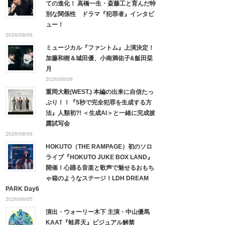
ての進化！ 高橋一生・斎藤工と育んだ特
別な関係性 ドラマ『犯罪者』インタビ
ュー！
2026/08/06
ミュージカル『ファントム』上演決定！
加藤和樹＆城田優、小南満佑子&飯田栞
月
2026/08/06
重岡大毅(WEST.) 本編の出来に自信たっ
ぷり！！『5秒で完全犯罪を生成する方
法』人類初?! ＜生成AI＞と一緒に完成披
露試写会
2026/08/06
HOKUTO（THE RAMPAGE）初のソロ
ライブ『HOKUTO JUKE BOX LAND』
開催！心踊る音楽と歌声で魅せるおもち
ゃ箱のようなステージ！LDH DREAM
PARK Day6
2026/08/05
演出・ウォーリー木下 主演・中山優馬
KAAT『蛙昇天』ビジュアル解禁