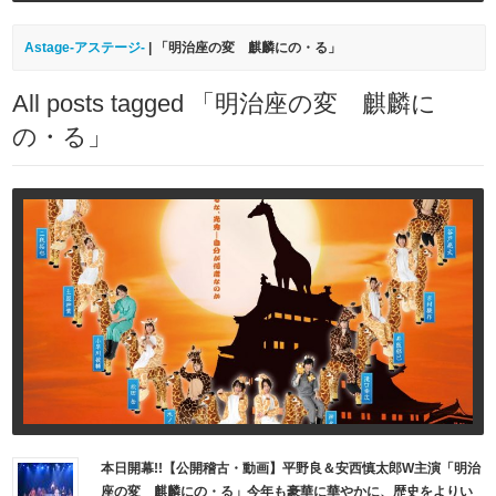
Astage-アステージ-
|
「明治座の変 麒麟にの・る」
All posts tagged 「明治座の変 麒麟に
の・る」
本日開幕!!【公開稽古・動画】平野良＆安西慎太郎W主演「明治
座の変 麒麟にの・る」今年も豪華に華やかに、歴史をよりい