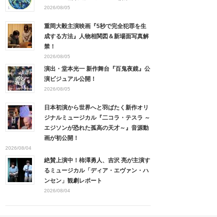
2026/08/05
重岡大毅主演映画『5秒で完全犯罪を生
成する方法』人物相関図＆新場面写真解
禁！
2026/08/05
演出・堂本光一 新作舞台『百鬼夜鏡』公
演ビジュアル公開！
2026/08/05
日本初演から世界へと羽ばたく新作オリ
ジナルミュージカル『二コラ・テスラ ～
エジソンが恐れた孤高の天才～』音源動
画が初公開！
2026/08/04
絶賛上演中！柿澤勇人、吉沢 亮が主演す
るミュージカル「ディア・エヴァン・ハ
ンセン」観劇レポート
2026/08/04