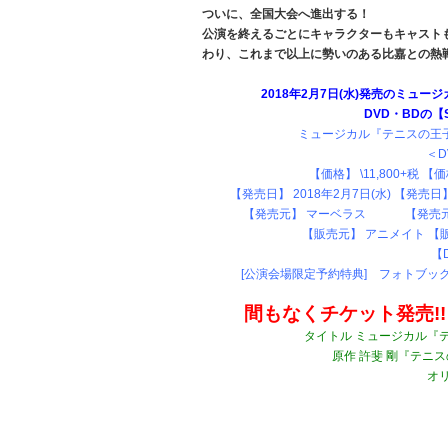
ついに、全国大会へ進出する！
公演を終えるごとにキャラクターもキャストも
わり、これまで以上に勢いのある比嘉との熱
2018年2月7日(水)発売のミュー
DVD・BDの【
ミュージカル『テニスの王子様
＜D
【価格】 \11,800+税 【価
【発売日】 2018年2月7日(水) 【発売日
【発売元】 マーベラス 【発売元】 マーベ
【販売元】 アニメイト 【
【
[公演会場限定予約特典] フォトブ
間もなくチケット発売!
タイトル ミュージカル『テ
原作 許斐 剛『テニ
オ