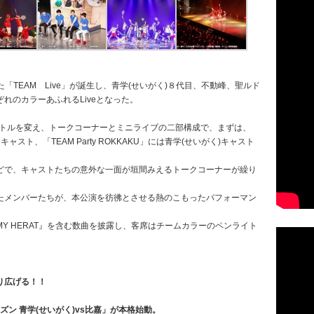
た「TEAM Live」が誕生し、青学(せいがく)８代目、不動峰、聖ルド
れのカラーあふれるLiveとなった。
とタイトルを変え、トークコーナーとミニライブの二部構成で、まずは、
六角キャスト、「TEAM Party ROKKAKU」には青学(せいがく)キャスト
どで、キャストたちの意外な一面が垣間みえるトークコーナーが繰り
たメンバーたちが、本公演を彷彿とさせる熱のこもったパフォーマン
 IN MY HERAT』を含む数曲を披露し、客席はチームカラーのペンライト
り広げる！！
シーズン 青学(せいがく)vs比嘉」が本格始動。