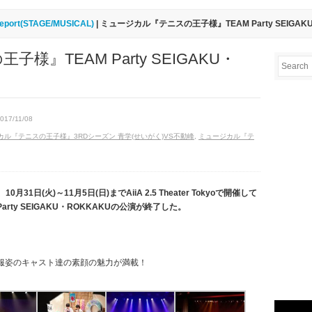
eport(STAGE/MUSICAL)
| ミュージカル『テニスの王子様』TEAM Party SEIGA
』TEAM Party SEIGAKU・
2017/11/08
カル『テニスの王子様』3RDシーズン 青学(せいがく)VS不動峰
,
ミュージカル『テ
月31日(火)～11月5日(日)までAiiA 2.5 Theater Tokyoで開催して
rty SEIGAKU・ROKKAKUの公演が終了した。
は、私服姿のキャスト達の素顔の魅力が満載！