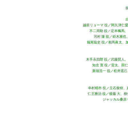
越前リョーマ 役／阿久津仁愛
不二周助 役／定本楓馬、
河村 隆 役／鈴木雅也
堀尾聡史 役／相馬眞太、
木手永四郎 役／武藤賢人、
知念 寛 役／雷太、田
新垣浩一 役／松
幸村精市 役／立石俊樹、
仁王雅治 役／後藤 大、柳
ジャッカル桑原