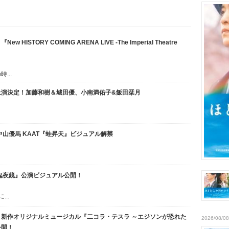
STORY COMING ARENA LIVE -The Imperial Theatre
...
上演決定！加藤和樹＆城田優、小南満佑子&飯田栞月
山優馬 KAAT『蛙昇天』ビジュアル解禁
鬼夜鏡』公演ビジュアル公開！
..
新作オリジナルミュージカル『二コラ・テスラ ～エジソンが恐れた
2026/08/08
公開！