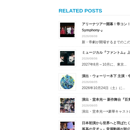
RELATED POSTS
アリーナツアー開幕！帝コン！『New HI
Symphony-』
2026/08/08
新・帝劇が開場するまでのこの時
ミュージカル『ファントム』
2026/08/06
2027年8月～10月に、東京...
演出・ウォーリー木下 主演・中
2026/08/05
2026年10月24日（土）に...
演出・堂本光一 新作舞台『百
2026/08/05
演出・堂本光一×豪華キャストに.
日本初演から世界へと羽ばたく
孤高の天才～』音源動画が初