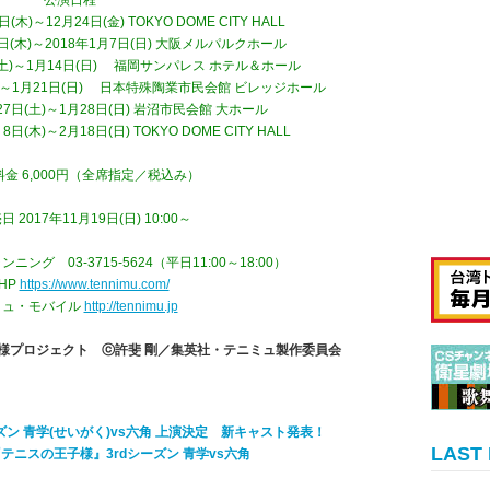
公演日程
(木)～12月24日(金) TOKYO DOME CITY HALL
8日(木)～2018年1月7日(日) 大阪メルパルクホール
日(土)～1月14日(日) 福岡サンパレス ホテル＆ホール
金)～1月21日(日) 日本特殊陶業市民会館 ビレッジホール
月27日(土)～1月28日(日) 岩沼市民会館 大ホール
日(木)～2月18日(日) TOKYO DOME CITY HALL
金 6,000円（全席指定／税込み）
 2017年11月19日(日) 10:00～
ング 03-3715-5624（平日11:00～18:00）
HP
https://www.tennimu.com/
ミュ・モバイル
http://tennimu.jp
子様プロジェクト
ⓒ許斐 剛／集英社・テニミュ製作委員会
ン 青学(せいがく)vs六角 上演決定 新キャスト発表！
LAST
ニスの王子様』3rdシーズン 青学vs六角