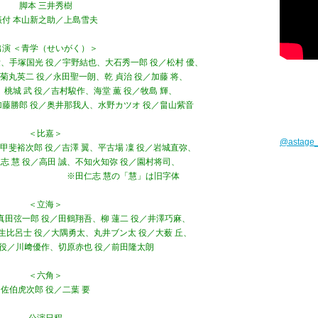
脚本 三井秀樹
振付 本山新之助／上島雪夫
出演 ＜青学（せいがく）＞
、手塚国光 役／宇野結也、大石秀一郎 役／松村 優、
菊丸英二 役／永田聖一朗、乾 貞治 役／加藤 将、
、桃城 武 役／吉村駿作、海堂 薫 役／牧島 輝、
加藤勝郎 役／奥井那我人、水野カツオ 役／畠山紫音
＜比嘉＞
@astag
甲斐裕次郎 役／吉澤 翼、平古場 凜 役／岩城直弥、
仁志 慧 役／高田 誠、不知火知弥 役／園村将司、
井遥己 ※田仁志 慧の「慧」は旧字体
＜立海＞
真田弦一郎 役／田鶴翔吾、柳 蓮二 役／井澤巧麻、
生比呂士 役／大隅勇太、丸井ブン太 役／大薮 丘、
 役／川﨑優作、切原赤也 役／前田隆太朗
＜六角＞
佐伯虎次郎 役／二葉 要