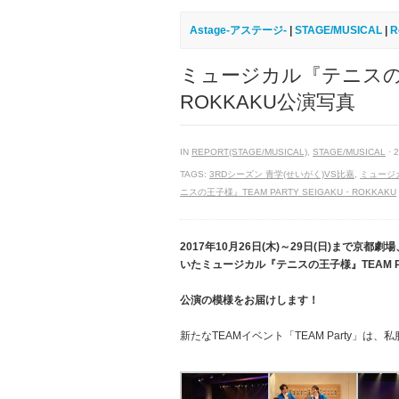
Astage-アステージ-
|
STAGE/MUSICAL
|
R
ミュージカル『テニスの王子様
ROKKAKU公演写真
IN
REPORT(STAGE/MUSICAL)
,
STAGE/MUSICAL
· 
TAGS:
3RDシーズン 青学(せいがく)VS比嘉
,
ミュージ
ニスの王子様』TEAM PARTY SEIGAKU・ROKKAKU
2017年10月26日(木)～29日(日)まで京都劇場、10
いたミュージカル『テニスの王子様』TEAM Pa
公演の模様をお届けします！
新たなTEAMイベント「TEAM Party」