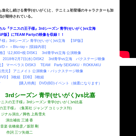
進化し続ける青学(せいがく)と、テニミュ初登場のキャラクターも加
戦が期待されている。
ジカル『テニスの王子様』3rdシーズン 青学(せいがく)vs立海
SP版】にTEAM Partyの映像を収録！！
』3rdシーズン 青学(せいがく)vs立海 【SP版】
VD＞ ＜Blu-ray＞ [収録内容]
格】 \12,800+税 DISK1 3rd青学vs立海 公演映像
】 2018年2月7日(水) DISK2 3rd青学vs立海 バクステージ映像
ラス DISK3 TEAM Party SEIGAKU・ROKKAKU
販売元】 アニメイト 公演映像・バックステージ映像
DVD】 3枚組 【DB】 3枚組
ック [購入特典] DVD(BD)イベント（抽選になります）
!
3rd
シーズン 青学(せいがく)vs比嘉
ニスの王子様』3rdシーズン 青学(せいがく)vs比嘉
スの王子様』（集英社 ジャンプ コミックス刊）
リジナル演出／脚色 上島雪夫
演出補佐 三浦 香
音楽 佐橋俊彦／坂部 剛
作詞 三ツ矢雄二