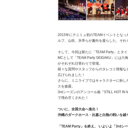
2015年にテニミュ初のTEAMイベントとなっ
ルフ、山吹、氷帝らが趣向を凝らした、それぞ
そして、今回は新たに「TEAM Party」
MCとして「TEAM Party SEIGAKU」には
がそれぞれ日替わりで登場。
様々な質問やスタッフからのタレコミ情報な
広げられました！
さらに、ミニライブではキャラクターに扮し
スを披露。
3rdシーズンのアンコール曲『STILL HOT
で埋め尽くされた！
ついに、全国大会へ進出！
沖縄のダークホース・比嘉と白熱の戦いを繰
「TEAM Party」を終え、 いよいよ「3rd