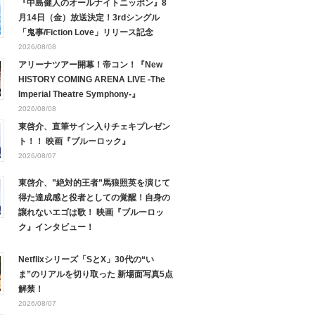
『中島健人のオールナイトニッポン』8
月14日（金）放送決定！3rdシングル
「鬼事/Fiction Love」リリース記念
2026/08/08
アリーナツアー開幕！帝コン！『New
HISTORY COMING ARENA LIVE -The
Imperial Theatre Symphony-』
2026/08/08
東啓介、直筆サイン入りチェキプレゼン
ト！！ 映画『ブルーロック』
2026/08/07
東啓介、”絶対的王者”馬狼照英を演じて
得た達成感と役者としての覚醒！自身の
譲れないエゴは歌！ 映画『ブルーロッ
ク』インタビュー！
Netflixシリーズ「SとX」30代の“い
ま”のリアルを切り取った 新場面写真5点
解禁！
2026/08/07