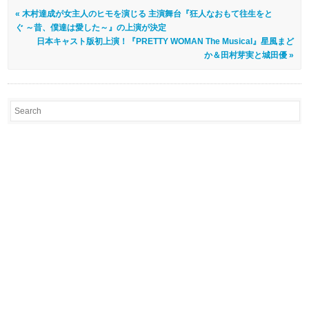
« 木村達成が女主人のヒモを演じる 主演舞台『狂人なおもて往生をと
ぐ ～昔、僕達は愛した～』の上演が決定
日本キャスト版初上演！『PRETTY WOMAN The Musical』星風まど
か＆田村芽実と城田優 »