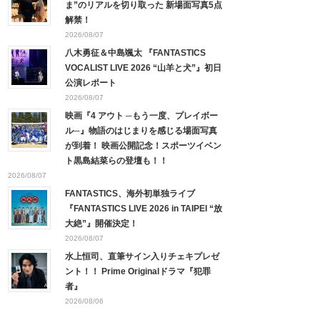
ま”のリアルを切り取った 新場面写真5点
解禁！
2026/08/07
八木勇征＆中島颯太 『FANTASTICS
VOCALIST LIVE 2026 “山羊と犬”』初日
公演レポート
2026/08/07
映画『4 アウト ─もう一度、プレイボー
ル─』物語のはじまりを感じる場面写真
が到着！ 映画公開記念！スポーツイベン
ト黒島結菜らの登壇も！！
2026/08/07
FANTASTICS、海外初単独ライブ
『FANTASTICS LIVE 2026 in TAIPEI “放
大絶”』開催決定！
2026/08/07
水上恒司、直筆サイン入りチェキプレゼ
ント！！ Prime Originalドラマ『犯罪
者』
2026/08/06