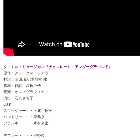
タイトル：
ミュージカル『チョコレート・アンダーグラウンド』
原作：アレックス・シアラー
翻訳：金原瑞人(求龍堂刊)
脚本・作詞：高橋亜子
音楽：オレノグラフィティ
演出：石丸さち子
Cast：
スマッジャー・・・北川拓実
ハントリー・・・東島京
フランキー・・・木村来士
モファット・・・平野綾