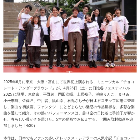
2025年6月に東京・大阪・富山にて世界初上演される、ミュージカル『チョコ
レート・アンダーグラウンド』が、4月26日（土）に日比谷フェスティバル
2025 に登場。東島京、平野綾、岡田浩暉、土居裕子、浦嶋りんこ、まりゑ、
小松季輝、佐藤匠、中川賢、陰山泰、石丸さち子が日比谷ステップ広場に登壇
し、楽曲を初披露。ファンタジ－にとどまらない魅惑の作品世界を、多彩な楽
曲を通して紹介。その熱いパフォーマンスは、曇り空の日比谷に手拍子が響か
せ、春らしい暖かさを届けた。5本の動画でお伝えする。（囲み取材動画を追
加しました！4/30）
本作は、日本でもファンの多いアレックス・シアラーの人気小説『チョコレー