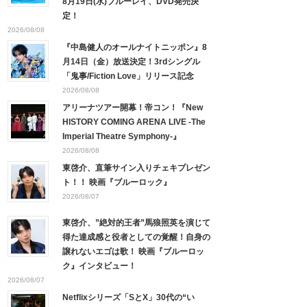
8月19日(水)ブルーレイ、DVD発売決
定！
2026/08/08
『中島健人のオールナイトニッポン』8
月14日（金）放送決定！3rdシングル
「鬼事/Fiction Love」リリース記念
2026/08/08
アリーナツアー開幕！帝コン！『New
HISTORY COMING ARENA LIVE -The
Imperial Theatre Symphony-』
2026/08/08
東啓介、直筆サイン入りチェキプレゼン
ト！！ 映画『ブルーロック』
2026/08/07
東啓介、”絶対的王者”馬狼照英を演じて
得た達成感と役者としての覚醒！自身の
譲れないエゴは歌！ 映画『ブルーロッ
ク』インタビュー！
2026/08/07
Netflixシリーズ「SとX」30代の“い