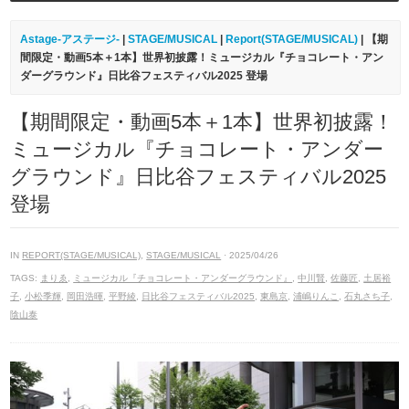
Astage-アステージ-
|
STAGE/MUSICAL
|
Report(STAGE/MUSICAL)
| 【期
間限定・動画5本
＋1本】世界初披露！ミュージカル『チョコレート・アン
ダーグラウンド』日比谷フェスティバル2025 登場
【期間限定・動画5本
＋1本】世界初披露！
ミュージカル『チョコレート・アンダー
グラウンド』日比谷フェスティバル2025
登場
IN
REPORT(STAGE/MUSICAL)
,
STAGE/MUSICAL
· 2025/04/26
TAGS:
まりゑ
,
ミュージカル『チョコレート・アンダーグラウンド』
,
中川賢
,
佐藤匠
,
土居裕
子
,
小松季輝
,
岡田浩暉
,
平野綾
,
日比谷フェスティバル2025
,
東島京
,
浦嶋りんこ
,
石丸さち子
,
陰山泰