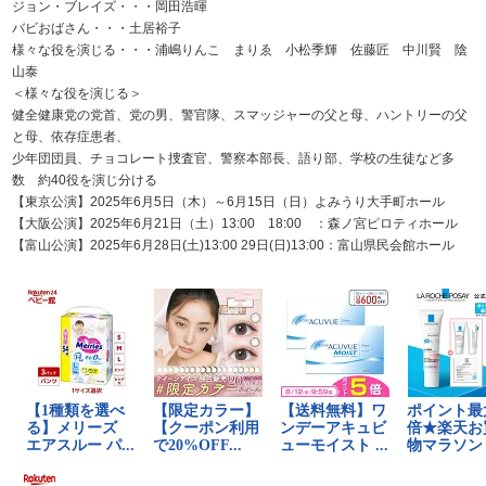
ジョン・ブレイズ・・・岡田浩暉
バビおばさん・・・土居裕子
様々な役を演じる・・・浦嶋りんこ まりゑ 小松季輝 佐藤匠 中川賢 陰
山泰
＜様々な役を演じる＞
健全健康党の党首、党の男、警官隊、スマッジャーの父と母、ハントリーの父
と母、依存症患者、
少年団団員、チョコレート捜査官、警察本部長、語り部、学校の生徒など多
数 約40役を演じ分ける
【東京公演】2025年6月5日（木）～6月15日（日）よみうり大手町ホール
【大阪公演】2025年6月21日（土）13:00 18:00 ：森ノ宮ピロティホール
【富山公演】2025年6月28日(土)13:00 29日(日)13:00：富山県民会館ホール