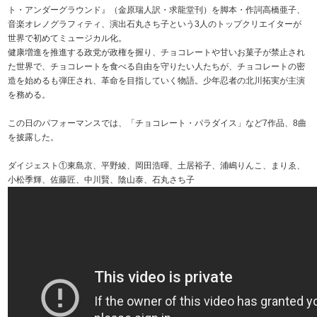
ト・アンダーグラウンド』（金原瑞人訳・求龍堂刊）を脚本・作詞高橋亜子、
音楽オレノグラフィティ、演出石丸さち子という3人のトップクリエイターが
世界で初めてミュージカル化。
健康増進を推進する政党が政権を握り、チョコレートや甘いお菓子が禁止され
た世界で、チョコレートを食べる自由を守りたい人たちが、チョコレートの密
造を始めるも弾圧され、革命を目指していく物語。少年忍者の北川拓実が主演
を務める。
この日のパフォーマンスでは、「チョコレート・パラダイス」など7作品、8曲
を披露した。
ダイジェスト①東島京、平野綾、岡田浩暉、土居裕子、浦嶋りんこ、まりゑ、
小松季輝、佐藤匠、中川賢、陰山泰、石丸さち子