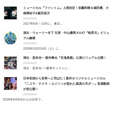
ミュージカル『ファントム』上演決定！加藤和樹＆城田優、小
南満佑子&飯田栞月
2026/08/06
2027年8月～10月に、東京...
演出・ウォーリー木下 主演・中山優馬 KAAT『蛙昇天』ビジュ
アル解禁
2026/08/05
2026年10月24日（土）に...
演出・堂本光一 新作舞台『百鬼夜鏡』公演ビジュアル公開！
2026/08/05
演出・堂本光一×豪華キャストに...
日本初演から世界へと羽ばたく新作オリジナルミュージカル
『二コラ・テスラ ～エジソンが恐れた孤高の天才～』音源動画
が初公開！
2026/08/04
2026年9月6日からの日本で...