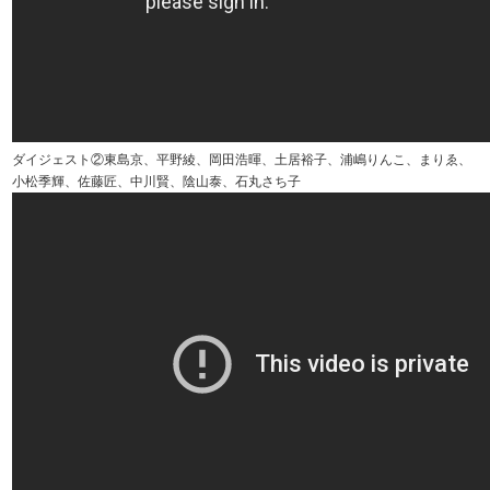
ダイジェスト②東島京、平野綾、岡田浩暉、土居裕子、浦嶋りんこ、まりゑ、
小松季輝、佐藤匠、中川賢、陰山泰、石丸さち子