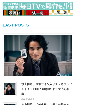
LAST POSTS
水上恒司、直筆サイン入りチェキプレゼ
ント！！ Prime Originalドラマ『犯罪
者』
2026/08/06
水上恒司、「松永組」で掴んだ役者とし