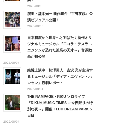
禁！
2026/08/05
演出・堂本光一 新作舞台『百鬼夜鏡』公
演ビジュアル公開！
2026/08/05
日本初演から世界へと羽ばたく新作オリ
ジナルミュージカル『二コラ・テスラ ～
エジソンが恐れた孤高の天才～』音源動
画が初公開！
2026/08/04
絶賛上演中！柿澤勇人、吉沢 亮が主演す
るミュージカル「ディア・エヴァン・ハ
ンセン」観劇レポート
2026/08/04
THE RAMPAGE・RIKU ソロライブ
『RIKUのMUSIC TIMES ～今夜限りの特
別な夜～』開催！LDH DREAM PARK 5
日目
2026/08/04