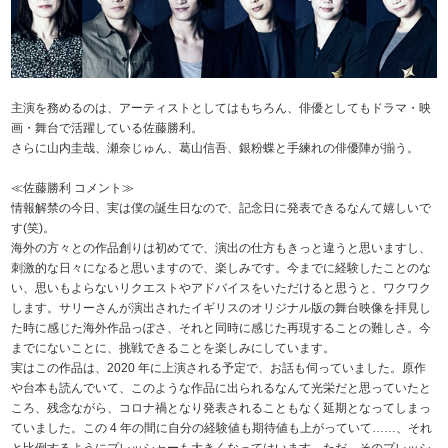
主演を務めるのは、アーティストとしてはもちろん、俳優としてもドラマ・映
画・舞台で活躍している佐藤勝利。
さらに山内圭哉、瀬奈じゅん、葛山信吾、銀粉蝶と手練れの俳優陣が揃う。
≪佐藤勝利 コメント≫
情報解禁の今日、実は僕の誕生日なので、記念日に発表できるなんて嬉しいで
す(笑)。
海外の方々との作品創りは初めてで、演出の仕方もきっと違うと思いますし、
刺激的な日々になると思いますので、楽しみです。今までに経験したことのな
い、思いもよらないリクエストやアドバイスをいただけると思うと、ワクワク
します。サリーさんが演出されたイギリスのオリジナル版の舞台映像を拝見し
た時に感じた海外作品っぽさ、それと同時に感じた再現することの難しさ。今
までにないことに、挑戦できることを楽しみにしています。
実はこの作品は、2020 年に上演される予定で、お話も伺っていました。原作
や台本も読んでいて、このような作品に出られるなんて光栄だと思っていたと
ころ、残念ながら、コロナ禍となり発表されることもなく延期となってしまっ
ていました。この 4 年の間に自分の経験値も期待値も上がっていて……、それ