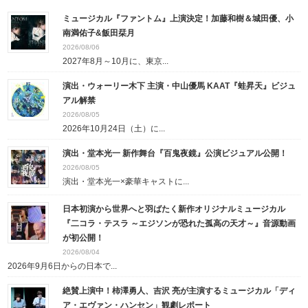
ミュージカル『ファントム』上演決定！加藤和樹＆城田優、小
南満佑子&飯田栞月
2026/08/06
2027年8月～10月に、東京...
演出・ウォーリー木下 主演・中山優馬 KAAT『蛙昇天』ビジュ
アル解禁
2026/08/05
2026年10月24日（土）に...
演出・堂本光一 新作舞台『百鬼夜鏡』公演ビジュアル公開！
2026/08/05
演出・堂本光一×豪華キャストに...
日本初演から世界へと羽ばたく新作オリジナルミュージカル
『二コラ・テスラ ～エジソンが恐れた孤高の天才～』音源動画
が初公開！
2026/08/04
2026年9月6日からの日本で...
絶賛上演中！柿澤勇人、吉沢 亮が主演するミュージカル「ディ
ア・エヴァン・ハンセン」観劇レポート