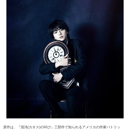
原作は、『混沌(カオス)の叫び』三部作で知られるアメリカの作家パトリッ