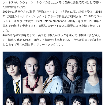
ク・ネスが、シヴォーン・ダウドの遺したメモに自由な発想で肉付けして書い
た挿絵付きの小説。
2016年に映画化され(邦題「怪物はささやく」)世界的に高い評価を受け、2018
年に英国のオールド・ヴィック・シアターで舞台版が初演され、2019年のロー
レンス・オリヴィエ賞で「Best Entertainment and Family」を受賞。2020年に
日本での初演を予定するも、新型コロナウイルスの影響により上演を断念して
いた。
4年の時を経て満を持して、英国と日本人がタッグを組んで日本初上演を迎え
る。演出を務めるのは、18年の初演時の演出家であり、今作が日本での初演出
となるイギリスの演出家、サリー・クックソン。