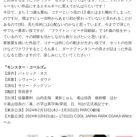
と比例するようにプレッシャーも大きくなってはいます。ただ、そのプレッシ
ャーをいい作品にするエネルギーに変えてがんばりたいです！
今日で、また 1 つ歳も重ね、コナーという役の 13 歳とはまた離れてしまった
のですが、僕はデビュー当時からあまり顔が変わっていないと言われることが
あるので(笑)、見た目的には心配ないのかなと思っています。今までで演じた
中でも一番若い役ですが、『ブライトン・ビーチ回顧録』で 14 歳の役をやっ
ているので、その経験を活かしながら創り上げたいと思います。
家族愛を描いた作品で、コナーは特に心の動きが大きい役です。セットの仕掛
けなどワクワクするところも多く、ダークファンタジーの良さが詰まった作品
になると思いますので、楽しみにしていてください！
『モンスター・コールズ』
【原作】パトリック・ネス
【原案】シヴォーン・ダウド
【演出】サリー・クックソン
【翻訳】常田景子
【出演】佐藤勝利 山内圭哉 瀬奈じゅん 葛山信吾 銀粉蝶 ほか
※葛山信吾の「葛」の字は異字体(草冠、日、匂)が正式表記です。
【東京公演】2024年2月10日(木)～3月3日(日) PARCO劇場
【大阪公演】2024年3月8日(金)～17日(日) COOL JAPAN PARK OSAKA WWホ
ール