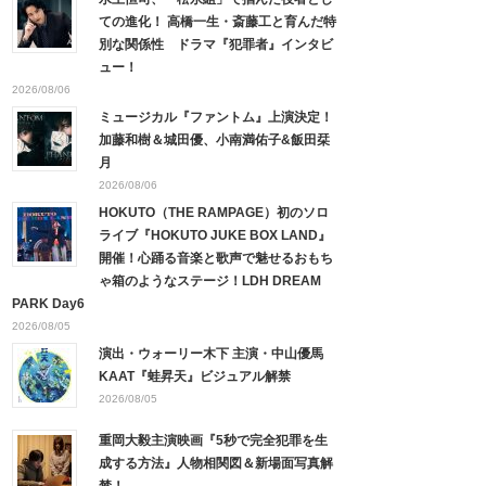
ての進化！ 高橋一生・斎藤工と育んだ特
別な関係性 ドラマ『犯罪者』インタビ
ュー！
2026/08/06
ミュージカル『ファントム』上演決定！
加藤和樹＆城田優、小南満佑子&飯田栞
月
2026/08/06
HOKUTO（THE RAMPAGE）初のソロ
ライブ『HOKUTO JUKE BOX LAND』
開催！心踊る音楽と歌声で魅せるおもち
ゃ箱のようなステージ！LDH DREAM
PARK Day6
2026/08/05
演出・ウォーリー木下 主演・中山優馬
KAAT『蛙昇天』ビジュアル解禁
2026/08/05
重岡大毅主演映画『5秒で完全犯罪を生
成する方法』人物相関図＆新場面写真解