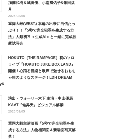
加藤和樹＆城田優、小南満佑子&飯田栞
月
2026/08/06
重岡大毅(WEST.) 本編の出来に自信たっ
ぷり！！『5秒で完全犯罪を生成する方
法』人類初?! ＜生成AI＞と一緒に完成披
露試写会
HOKUTO（THE RAMPAGE）初のソロ
ライブ『HOKUTO JUKE BOX LAND』
開催！心踊る音楽と歌声で魅せるおもち
ゃ箱のようなステージ！LDH DREAM
y6
演出・ウォーリー木下 主演・中山優馬
KAAT『蛙昇天』ビジュアル解禁
2026/08/05
重岡大毅主演映画『5秒で完全犯罪を生
成する方法』人物相関図＆新場面写真解
禁！