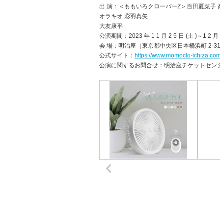
出 演：＜ももいろクローバーZ＞百田夏菜子 
オラキオ 彩羽真矢
大友康平
公演期間：2023 年 1 1 月 2 5 日 (土 )～1 2 月 
会 場：明治座（東京都中央区日本橋浜町 2-31
公式サイト：
https://www.momoclo-ichiza.com
公演に関するお問合せ：明治座チケットセンター 03-3