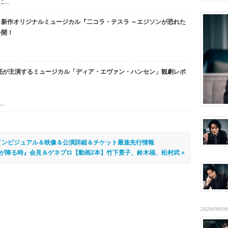
..
新作オリジナルミュージカル『二コラ・テスラ ～エジソンが恐れた
公開！
亮が主演するミュージカル「ディア・エヴァン・ハンセン」観劇レポ
.
インビジュアル＆映像＆公演詳細＆チケット最速先行情報
が降る時』会見＆ゲネプロ【動画2本】竹下景子、鈴木福、松村武 »
2026/08/06