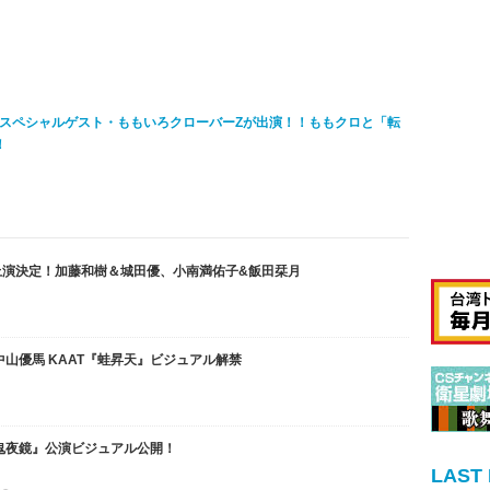
スペシャルゲスト・ももいろクローバーZが出演！！ももクロと「転
！
上演決定！加藤和樹＆城田優、小南満佑子&飯田栞月
山優馬 KAAT『蛙昇天』ビジュアル解禁
鬼夜鏡』公演ビジュアル公開！
LAST