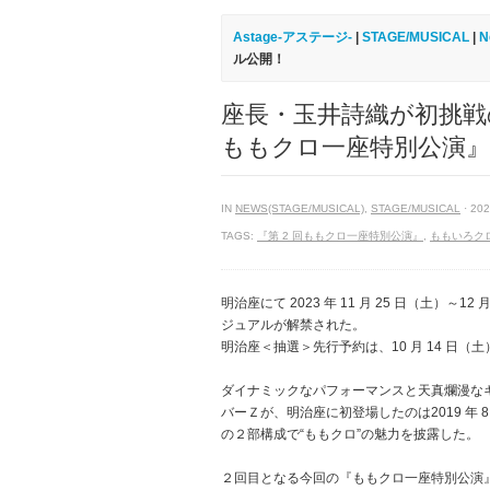
Astage-アステージ-
|
STAGE/MUSICAL
|
N
ル公開！
座長・玉井詩織が初挑戦
ももクロ一座特別公演
IN
NEWS(STAGE/MUSICAL)
,
STAGE/MUSICAL
· 202
TAGS:
『第 2 回ももクロ一座特別公演』
,
ももいろク
明治座にて 2023 年 11 月 25 日（土）
ジュアルが解禁された。
明治座＜抽選＞先行予約は、10 月 14 日（土）12
ダイナミックなパフォーマンスと天真爛漫な
バーＺが、明治座に初登場したのは2019 年
の２部構成で“ももクロ”の魅力を披露した。
２回目となる今回の『ももクロ一座特別公演