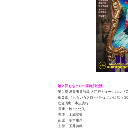
第 2 回ももクロ一座特別公演
第 1 部 座長玉井詩織 大江戸ミュージカル 『C
第 2 部 『ももいろクローバーZ 大いに歌う 20
総合演出：本広克行
演 出：鈴木ひがし
脚 本：土城温美
音 楽：宗本康兵
主 演：玉井詩織