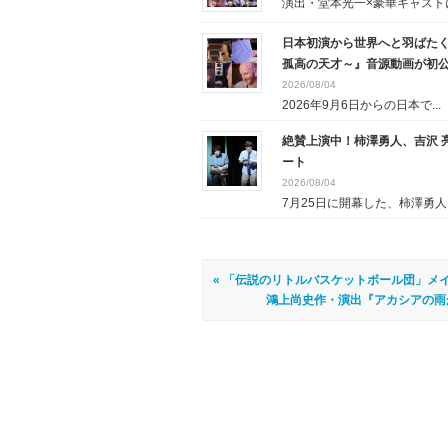
演出・堂本光一×豪華キャストに.
日本初演から世界へと羽ばたく
孤高の天才～』音源動画が初
2026/08/04
2026年9月6日からの日本で...
絶賛上演中！柿澤勇人、吉沢 
ート
2026/08/04
7月25日に開幕した、柿澤勇人..
« 「伝説のリトルバスケットボール団」メ
鴻上尚史作・演出『アカシアの雨