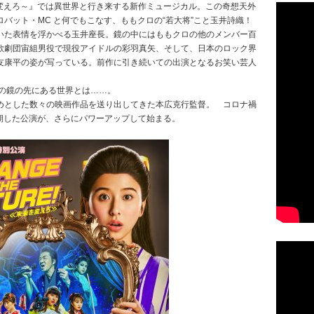
～未来を変えろ～』では異世界と行き来する新作ミュージカル。この奇想天外
バット・MC と何でもこなす、ももクロの“若大将”こと玉井詩織！
いた表情を浮かべる玉井座長。鏡の中にはももクロの他のメンバー百
歌劇団宙組男役で現役アイドルの彩羽真矢、そして、日本のロック界
友康平の姿が写っている。前作に引き続いての出演となるお笑い芸人
この鏡の先にある世界とは……。
めとした数々の映画作品を送り出してきた本広克行監督。 コロナ禍
延期した公演が、さらにパワーアップして始まる。