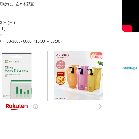
高城れに 佐々木彩夏
3 日 (日 )
-1）
/
666- 6666（10:00 ～ 17:00）
@astag