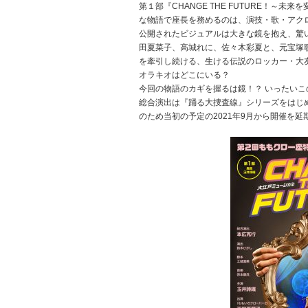
第１部『CHANGE THE FUTURE！
な物語で座長を務めるのは、演技・歌・アクロ
公開されたビジュアルは大きな鏡を抱え、驚
田夏菜子、高城れに、佐々木彩夏と、元宝塚
を牽引し続ける、生ける伝説のロッカー・大
オラキオはどこにいる？
今回の物語のカギを握るは鏡！？ いったい
総合演出は『踊る大捜査線』シリーズをはじ
のため当初の予定の2021年9月から開催を