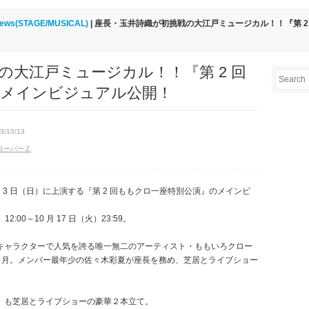
ews(STAGE/MUSICAL)
| 座長・玉井詩織が初挑戦の大江戸ミュージカル！！『第 
の大江戸ミュージカル！！『第 2 回
』メインビジュアル公開！
3/10/13
ローバーＺ
～12 月 3 日（日）に上演する『第 2 回ももクロ一座特別公演』のメインビ
:00～10 月 17 日（火）23:59。
キャラクターで人気を誇る唯一無二のアーティスト・ももいろクロー
 8 月。メンバー最年少の佐々木彩夏が座長を務め、芝居とライブショー
』も芝居とライブショーの豪華２本立て。