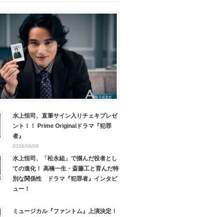
水上恒司、直筆サイン入りチェキプレゼ
ント！！ Prime Originalドラマ『犯罪
者』
2026/08/06
水上恒司、「松永組」で掴んだ役者とし
ての進化！ 高橋一生・斎藤工と育んだ特
別な関係性 ドラマ『犯罪者』インタビ
ュー！
ミュージカル『ファントム』上演決定！