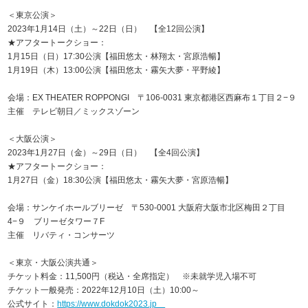
＜東京公演＞
2023年1月14日（土）～22日（日） 【全12回公演】
★アフタートークショー：
1月15日（日）17:30公演【福田悠太・林翔太・宮原浩暢】
1月19日（木）13:00公演【福田悠太・霧矢大夢・平野綾】
会場：EX THEATER ROPPONGI 〒106-0031 東京都港区西麻布１丁目２−９
主催 テレビ朝日／ミックスゾーン
＜大阪公演＞
2023年1月27日（金）～29日（日） 【全4回公演】
★アフタートークショー：
1月27日（金）18:30公演【福田悠太・霧矢大夢・宮原浩暢】
会場：サンケイホールブリーゼ 〒530-0001 大阪府大阪市北区梅田２丁目
4−９ ブリーゼタワー７F
主催 リバティ・コンサーツ
＜東京・大阪公演共通＞
チケット料金：11,500円（税込・全席指定） ※未就学児入場不可
チケット一般発売：2022年12月10日（土）10:00～
公式サイト：
https://www.dokdok2023.jp