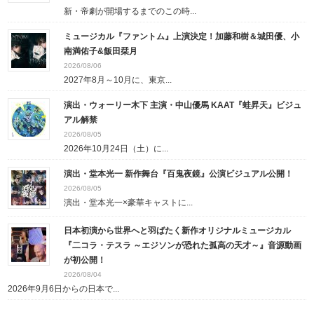
新・帝劇が開場するまでのこの時...
ミュージカル『ファントム』上演決定！加藤和樹＆城田優、小
南満佑子&飯田栞月
2026/08/06
2027年8月～10月に、東京...
演出・ウォーリー木下 主演・中山優馬 KAAT『蛙昇天』ビジュ
アル解禁
2026/08/05
2026年10月24日（土）に...
演出・堂本光一 新作舞台『百鬼夜鏡』公演ビジュアル公開！
2026/08/05
演出・堂本光一×豪華キャストに...
日本初演から世界へと羽ばたく新作オリジナルミュージカル
『二コラ・テスラ ～エジソンが恐れた孤高の天才～』音源動画
が初公開！
2026/08/04
2026年9月6日からの日本で...