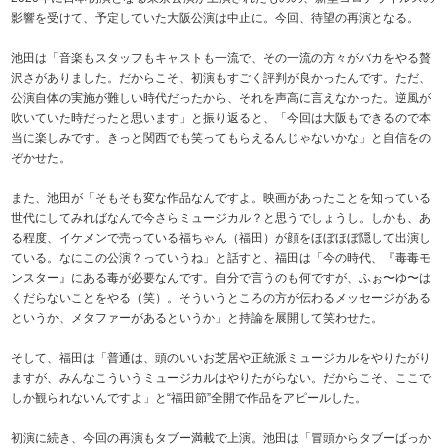
影響を受けて、予定していた大阪公演は中止に。今回、待望の再演となる。
池田は「音楽もスタッフもキャストも一流で、その一流の方々がバカをやる贅
沢さがありました。だからこそ、初演もすごく評判が良かったんです。ただ、
公演自体の実施が難しい時代だったから、それを声高に言えなかった。逆風が
吹いていた時だったと思います」と振り返ると、「今回は大阪もできるので本
当に楽しみです。きっと関西でも笑ってもらえるんじゃないかな」と自信をの
ぞかせた。
また、池田が「そもそも変な作品なんですよ。映画があったことを知っている
世代にしてみればなんで今さらミュージカル？と思うでしょうし。しかも、あ
る程度、イケメンで売っている福ちゃん（福田）が顔をほぼほぼ隠して出演し
ている。なにこの公演？っていうね」と話すと、福田は「今の時代、『毒毒モ
ンスター』にある毒が必要なんです。自分で言うのも何ですが、ふぉ〜ゆ〜は
くだらないことをやる（笑）。そういうところの方が伝わるメッセージがある
というか、メタファーがあるというか」と持論を展開して笑わせた。
そして、福田は「普通は、頭のいいお芝居や正統派ミュージカルをやりたがり
ますが、みんなこういうミュージカルはやりたがらない。だからこそ、ここで
しか観られないんですよ」と“福田節”全開で作品をアピールした。
初演に続き、今回の再演もタブー満載で上演。池田は「冒頭からタブーばっか