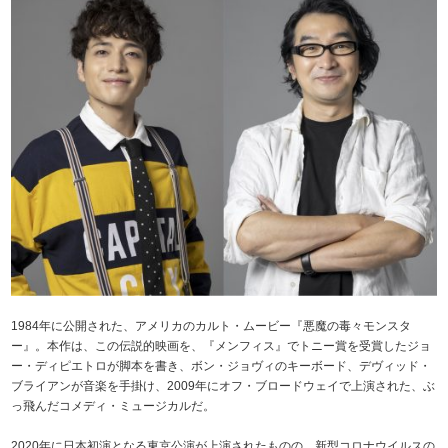
1984年に公開された、アメリカのカルト・ムービー『悪魔の毒々モンスタ
ー』。本作は、この伝説的映画を、『メンフィス』でトニー賞を受賞したジョ
ー・ディピエトロが脚本を書き、ボン・ジョヴィのキーボード、デヴィッド・
ブライアンが音楽を手掛け、2009年にオフ・ブロードウェイで上演された、ぶ
っ飛んだコメディ・ミュージカルだ。
2020年に日本初演となる東京公演が上演されたものの、新型コロナウイルスの