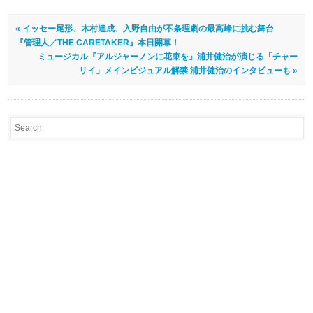
« イッセー尾形、木村達成、入野自由が不条理劇の最高峰に挑む舞台
『管理人／THE CARETAKER』本日開幕！
ミュージカル『アルジャーノンに花束を』浦井健治が演じる「チャー
リイ」メインビジュアル解禁 浦井健治のインタビューも »