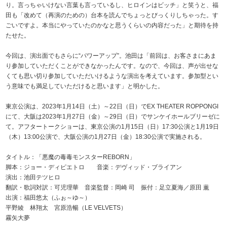
り。言っちゃいけない言葉も言っているし、ヒロインはビッチ」と笑うと、福
田も「改めて（再演のための）台本を読んでちょっとびっくりしちゃった。す
ごいですよ。本当にやっていたのかなと思うくらいの内容だった」と期待を持
たせた。
今回は、演出面でもさらに“パワーアップ”。池田は「前回は、お客さまにあま
り参加していただくことができなかったんです。なので、今回は、声が出せな
くても思い切り参加していただいけるような演出を考えています。参加型とい
う意味でも満足していただけると思います」と明かした。
東京公演は、2023年1月14日（土）～22日（日）でEX THEATER ROPPONGI
にて、大阪は2023年1月27日（金）～29日（日）でサンケイホールブリーゼに
て。アフタートークショーは、東京公演の1月15日（日）17:30公演と1月19日
（木）13:00公演で、大阪公演の1月27日（金）18:30公演で実施される。
タイトル：「悪魔の毒毒モンスターREBORN」
脚本：ジョー・ディピエトロ 音楽：デヴィッド・ブライアン
演出：池田テツヒロ
翻訳・歌詞対訳：可児理華 音楽監督：岡崎 司 振付：足立夏海／原田 薫
出演：福田悠太（ふぉ～ゆ～）
平野綾 林翔太 宮原浩暢（LE VELVETS）
霧矢大夢