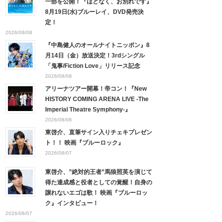
一部を公開！『ほどなく、お別れです』
8月19日(水)ブルーレイ、DVD発売決
定！
2026/08/08
『中島健人のオールナイトニッポン』8
月14日（金）放送決定！3rdシングル
「鬼事/Fiction Love」リリース記念
2026/08/08
アリーナツアー開幕！帝コン！『New
HISTORY COMING ARENA LIVE -The
Imperial Theatre Symphony-』
2026/08/08
東啓介、直筆サイン入りチェキプレゼン
ト！！ 映画『ブルーロック』
2026/08/07
東啓介、”絶対的王者”馬狼照英を演じて
得た達成感と役者としての覚醒！自身の
譲れないエゴは歌！ 映画『ブルーロッ
ク』インタビュー！
2026/08/07