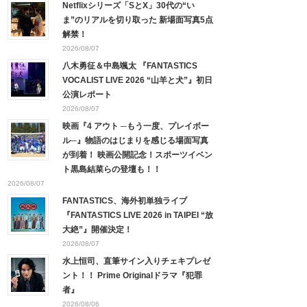
Netflixシリーズ「SとX」30代の“い
ま”のリアルを切り取った 新場面写真5点
解禁！
2026/08/07
八木勇征＆中島颯太 『FANTASTICS
VOCALIST LIVE 2026 “山羊と犬”』初日
公演レポート
2026/08/07
映画『4 アウト ─もう一度、プレイボー
ル─』物語のはじまりを感じる場面写真
が到着！ 映画公開記念！スポーツイベン
ト黒島結菜らの登壇も！！
2026/08/07
FANTASTICS、海外初単独ライブ
『FANTASTICS LIVE 2026 in TAIPEI “放
大絶”』開催決定！
2026/08/07
水上恒司、直筆サイン入りチェキプレゼ
ント！！ Prime Originalドラマ『犯罪
者』
2026/08/06