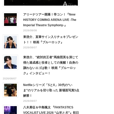
アリーナツアー開幕！帝コン！『New
HISTORY COMING ARENA LIVE -The
Imperial Theatre Symphony-』
2026/08/08
東啓介、直筆サイン入りチェキプレゼン
ト！！ 映画『ブルーロック』
2026/08/07
東啓介、”絶対的王者”馬狼照英を演じて
得た達成感と役者としての覚醒！自身の
譲れないエゴは歌！ 映画『ブルーロッ
ク』インタビュー！
2026/08/07
Netflixシリーズ「SとX」30代の“い
ま”のリアルを切り取った 新場面写真5点
解禁！
2026/08/07
八木勇征＆中島颯太 『FANTASTICS
VOCALIST LIVE 2026 “山羊と犬”』初日