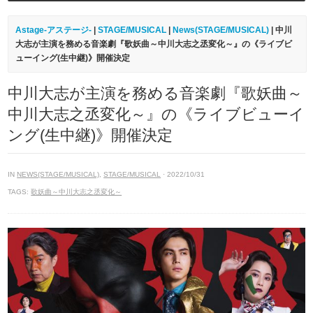
Astage-アステージ-
|
STAGE/MUSICAL
|
News(STAGE/MUSICAL)
| 中川
大志が主演を務める音楽劇『歌妖曲～中川大志之丞変化～』の《ライブビ
ューイング(生中継)》開催決定
中川大志が主演を務める音楽劇『歌妖曲～
中川大志之丞変化～』の《ライブビューイ
ング(生中継)》開催決定
IN
NEWS(STAGE/MUSICAL)
,
STAGE/MUSICAL
· 2022/10/31
TAGS:
歌妖曲～中川大志之丞変化～