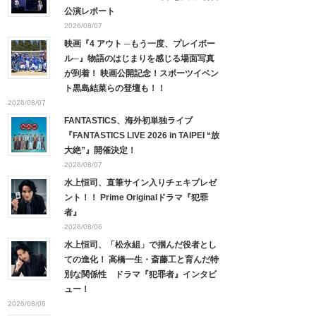
公演レポート
2026/08/07
映画『4 アウト ─もう一度、プレイボー
ル─』物語のはじまりを感じる場面写真
が到着！ 映画公開記念！スポーツイベン
ト黒島結菜らの登壇も！！
2026/08/07
FANTASTICS、海外初単独ライブ
『FANTASTICS LIVE 2026 in TAIPEI “放
大絶”』開催決定！
2026/08/07
水上恒司、直筆サイン入りチェキプレゼ
ント！！ Prime Originalドラマ『犯罪
者』
2026/08/06
水上恒司、「松永組」で掴んだ役者とし
ての進化！ 高橋一生・斎藤工と育んだ特
別な関係性 ドラマ『犯罪者』インタビ
ュー！
2026/08/06