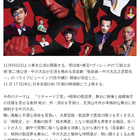
11月6日(日)より東京公演が開幕する、明治座×東宝×ヴィレッヂの“三銃士企
画”第二弾公演・中川大志が主演を務める音楽劇『歌妖曲～中川大志之丞変化
～』の《ライブビューイング(生中継)》開催が決定した。
11 月 17 日(木)に日本全国の約 70 館の映画館にて上映する。
今作のテーマは、『リチャード三世』×昭和の歌謡界。舞台に映像と縦横無尽
の活躍を見せる倉持 裕が、作・演出を手掛け、主演は今作が本格的な舞台に初
挑戦する中川大志。
醜い風貌と不遇な宿命を背負い、大衆芸能・歌謡界で悪逆の限りを尽くす主人
公「鳴尾定」が、美貌の歌手「桜木輝彦」となり歌謡界を席巻する物語。生バ
ンドが入り、劇中で実際に様々な楽曲を演奏しながら進行する《音楽劇》とな
り、昭和の歌謡界を舞台に、中川大志と愉快な仲間達が、唄い踊りまくるお祭