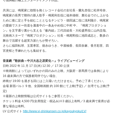
り感満載の極上エンターテイメント作品。
共演には、鳴尾家に怨恨を抱くレコード会社の女社長・蘭丸杏役に松井玲奈、
鳴尾家の長男で期待の新人歌手・鳴尾利生役に福本雄樹、裏社会でのし上がる
ために後に定と手を組むこととなるチンピラ・徳田誠二役に浅利陽介、鳴尾家
の愛娘でスター街道を邁進中の一条あやめ役に中村 中、『鳴尾プロダクショ
ン』を文字通り裏から支える『薮内組』三代目組長・大松盛男役に山内圭哉、
元映画スターで『鳴尾プロダクション』社長・鳴尾勲役に池田成志と、数多の
舞台で活躍する超実力派たちが勢ぞろい。
さらに福田転球、玉置孝匡、徳永ゆうき、中屋柚香、長田奈麻、香月彩里、四
宮吏桜と手練れたちも集結する。
音楽劇『歌妖曲～中川大志之丞変化～』ライブビューイング
日時 2022 年 11 月 17 日(木) 12:30 ／ 17:30 公演
※映画館によってはいずれかの回のみの上映。大阪府・群馬県では条例により
16 歳未満の方で保護者同伴でない場合、
終映が 19:00 を過ぎる回にはご入場いただけません。予めご了承ください。
会場 新宿バルト 9 他、全国映画館 約 100 館にて上映(予定) ／ 台湾でも上映(予
定)
※最新の上映館情報は公式サイトをご参照ください。
チケット料金 4,500 円(全席指定・税込み)※3 歳以上有料／3 歳未満で座席が必
要な場合は有料。
LV 公式サイト
http://www.vi-shinkansen.co.jp/kayoukyoku/LV/