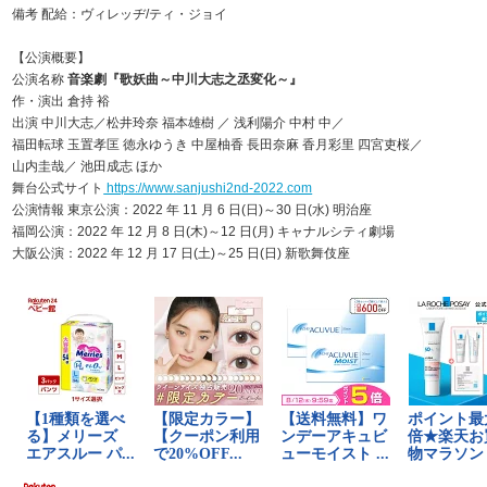
備考 配給：ヴィレッヂ/ティ・ジョイ
【公演概要】
公演名称
音楽劇『歌妖曲～中川大志之丞変化～』
作・演出 倉持 裕
出演 中川大志／松井玲奈 福本雄樹 ／ 浅利陽介 中村 中／
福田転球 玉置孝匡 徳永ゆうき 中屋柚香 長田奈麻 香月彩里 四宮吏桜／
山内圭哉／ 池田成志 ほか
舞台公式サイト
https://www.sanjushi2nd-2022.com
公演情報 東京公演：2022 年 11 月 6 日(日)～30 日(水) 明治座
福岡公演：2022 年 12 月 8 日(木)～12 日(月) キャナルシティ劇場
大阪公演：2022 年 12 月 17 日(土)～25 日(日) 新歌舞伎座