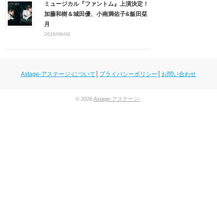
ミュージカル『ファントム』上演決定！
加藤和樹＆城田優、小南満佑子&飯田栞
月
2026/08/06
Astage-アステージ-について
│
プライバシーポリシー
│
お問い合わせ
© 2026
Astage-アステージ-
.