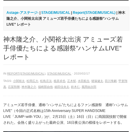
Astage-アステージ-
|
STAGE/MUSICAL
|
Report(STAGE/MUSICAL)
| 神木
隆之介、小関裕太出演 アミューズ若手俳優たちによる感謝祭”ハンサム
LIVE” レポート
神木隆之介、小関裕太出演 アミューズ若
手俳優たちによる感謝祭”ハンサムLIVE”
レポート
IN
REPORT(STAGE/MUSICAL)
,
STAGE/MUSICAL
· 2020/02/17
TAGS:
小関裕太
,
松岡広大
,
松島庄汰
,
植原卓也
,
正木郁
,
水田航生
,
猪塚健太
,
田川隼嗣
,
甲斐翔
真
,
石賀和輝
,
神木隆之介
,
福崎那由他
,
細田佳央太
,
鈴木仁
,
風間由次郎
アミューズ若手俳優、通称 “ハンサム”たちによるファン感謝祭 通称“ハンサム
LIVE”（今回の正式名称は15th Anniversary SUPER HANDSOME
LIVE「JUMP↑with YOU」)が、2月15日（土）16日（日）に両国国技館で開催
された。会熱く盛り上がった最終公演、16日夜公演の模様をレポートする。