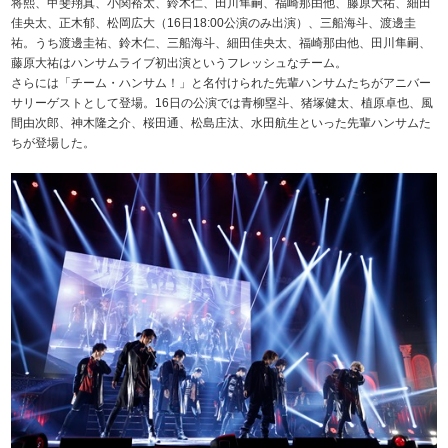
将熙、甲斐翔真、小関裕太、鈴木仁、田川隼嗣、福崎那由他、藤原大祐、細田
佳央太、正木郁、松岡広大（16日18:00公演のみ出演）、三船海斗、渡邊圭
祐。うち渡邊圭祐、鈴木仁、三船海斗、細田佳央太、福崎那由他、田川隼嗣、
藤原大祐はハンサムライブ初出演というフレッシュなチーム。
さらには「チーム・ハンサム！」と名付けられた先輩ハンサムたちがアニバー
サリーゲストとして登場。16日の公演では青柳塁斗、猪塚健太、植原卓也、風
間由次郎、神木隆之介、桜田通、松島庄汰、水田航生といった先輩ハンサムた
ちが登場した。