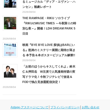
るミュージカル「ディア・エヴァン・ハ
ンセン」観劇レポート
2026/08/04
THE RAMPAGE・RIKU ソロライブ
『RIKUのMUSIC TIMES ～今夜限りの特
別な夜～』開催！LDH DREAM PARK 5
日目
2026/08/04
映画『BYE BYE LOVE 探偵はBARにい
る』怒涛のミステリー展開に期待が高ま
る 本予告＆本ポスタービジュアル解禁!!
2026/08/04
「お前のほうからキスしてくれよ」鈴木
仁＆押田岳 W主演で人気漫画待望の実
写ドラマ化！今秋フジテレビで放送＆
FODで独占見放題配信決定！
2026/08/04
Astage-アステージ-について
│
プライバシーポリシー
│
お問い合わせ