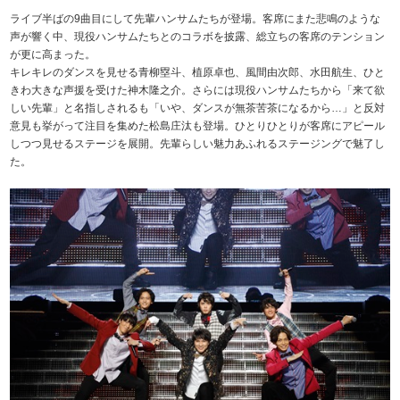
ライブ半ばの9曲目にして先輩ハンサムたちが登場。客席にまた悲鳴のような
声が響く中、現役ハンサムたちとのコラボを披露、総立ちの客席のテンション
が更に高まった。
キレキレのダンスを見せる青柳塁斗、植原卓也、風間由次郎、水田航生、ひと
きわ大きな声援を受けた神木隆之介。さらには現役ハンサムたちから「来て欲
しい先輩」と名指しされるも「いや、ダンスが無茶苦茶になるから…」と反対
意見も挙がって注目を集めた松島庄汰も登場。ひとりひとりが客席にアピール
しつつ見せるステージを展開。先輩らしい魅力あふれるステージングで魅了し
た。