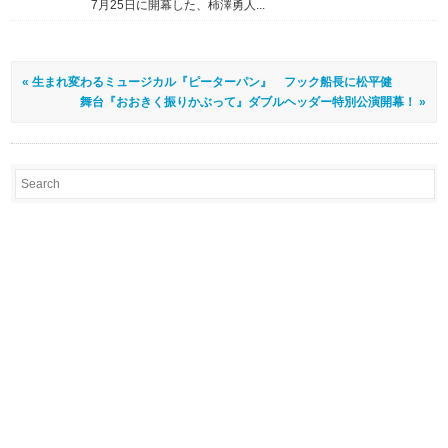
7月25日に開幕した、柿澤勇人...
« 生まれ変わるミュージカル『ピーターパン』 フック船長に松平健
舞台『おおきく振りかぶって』ダブルヘッダー特別公演開幕！ »