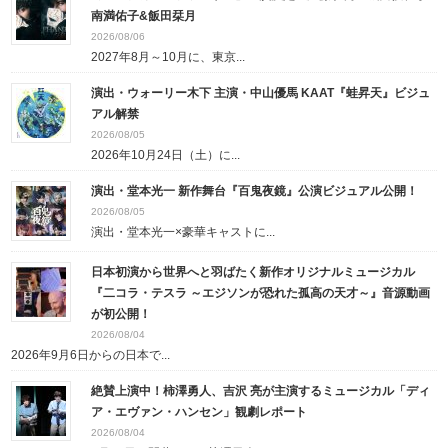
南満佑子&飯田栞月
2026/08/06
2027年8月～10月に、東京...
演出・ウォーリー木下 主演・中山優馬 KAAT『蛙昇天』ビジュ
アル解禁
2026/08/05
2026年10月24日（土）に...
演出・堂本光一 新作舞台『百鬼夜鏡』公演ビジュアル公開！
2026/08/05
演出・堂本光一×豪華キャストに...
日本初演から世界へと羽ばたく新作オリジナルミュージカル
『二コラ・テスラ ～エジソンが恐れた孤高の天才～』音源動画
が初公開！
2026/08/04
2026年9月6日からの日本で...
絶賛上演中！柿澤勇人、吉沢 亮が主演するミュージカル「ディ
ア・エヴァン・ハンセン」観劇レポート
2026/08/04