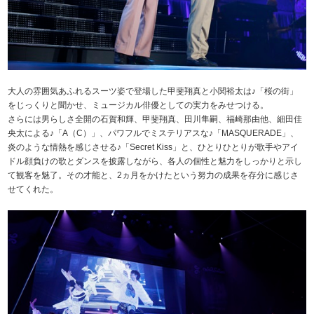
大人の雰囲気あふれるスーツ姿で登場した甲斐翔真と小関裕太は♪「桜の街」
をじっくりと聞かせ、ミュージカル俳優としての実力をみせつける。
さらには男らしさ全開の石賀和輝、甲斐翔真、田川隼嗣、福崎那由他、細田佳
央太による♪「A（C）」、パワフルでミステリアスな♪「MASQUERADE」、
炎のような情熱を感じさせる♪「Secret Kiss」と、ひとりひとりが歌手やアイ
ドル顔負けの歌とダンスを披露しながら、各人の個性と魅力をしっかりと示し
て観客を魅了。その才能と、2ヵ月をかけたという努力の成果を存分に感じさ
せてくれた。