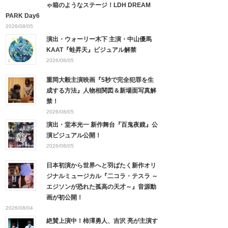
ゃ箱のようなステージ！LDH DREAM
PARK Day6
2026/08/05
演出・ウォーリー木下 主演・中山優馬
KAAT『蛙昇天』ビジュアル解禁
2026/08/05
重岡大毅主演映画『5秒で完全犯罪を生
成する方法』人物相関図＆新場面写真解
禁！
2026/08/05
演出・堂本光一 新作舞台『百鬼夜鏡』公
演ビジュアル公開！
2026/08/05
日本初演から世界へと羽ばたく新作オリ
ジナルミュージカル『二コラ・テスラ ～
エジソンが恐れた孤高の天才～』音源動
画が初公開！
2026/08/04
絶賛上演中！柿澤勇人、吉沢 亮が主演す