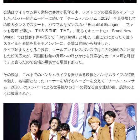
公演はサイリウム輝く満杯の客席が見守る中、レストランの従業員をイメージ
したメンバー紹介ムービーに続いて「チーム・ハンサム！2020」全員登壇して
の歌＆ダンスでスタート。パワフルなダンスの♪「Beautiful Stranger」、ファ
ンも客席で弾む♪「THIS IS THE TIME」、明るくキュートな♪「Brand New
World」では観客も声を揃えて「Hey!Hey!!」と叫ぶ。1曲ごとにまったく違う
スタイルと表情を見せるメンバーに、会場は冒頭から熱狂した。
ライブ始まりとなるご挨拶、コールアンドレスポンスではこの公演のみに出演
した松岡広大が、両国国技館の升席への呼びかけを升席ならぬ「メス席と呼ぼ
う」と言ったので会場が爆笑する場面もあった。
その後は、これまでのハンサムライブを振り返る映像とハンサムライブの特徴
や魅力、名場面となったコーナーを挙げるムービーを交えて「チーム・ハンサ
ム！2020」のメンバーによる世界観やカラーの異なる曲が連続5曲、怒涛のよ
うに披露された。