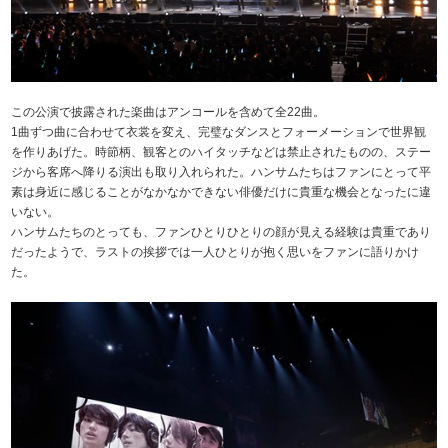
この公演で披露された楽曲はアンコールを含めて全22曲。
1曲ずつ曲に合わせて衣裳を変え、完璧なダンスとフォーメーションで世界観
を作りあげた。時節柄、観客とのハイタッチなどは禁止されたものの、ステー
ジから客席へ降りる演出も取り入れられた。ハンサムたちはファンにとって平
素は身近に感じることがなかなかできない俳優だけに貴重な機会となったに違
いない。
ハンサムたちのとっても、ファンひとりひとりの顔が見える経験は貴重であり
だったようで、ラストの挨拶では一人ひとりが抱く思いをファンに語りかけ
た。