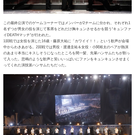
この最終公演でのゲームコーナーではメンバーが2チームに分かれ、それぞれ1
名ずつが男女の役を演じて客席をどれだけ胸キュンさせるかを競う“キュンファ
イDEATHマッチ”が行われた。
1回戦では女役を演じた16歳・藤原大祐に「カワイイ！！」という歓声が会場
中からわきあがる。2回戦では男役・渡邊圭祐＆女役・小関裕太のペアが熱演
のあまり本当にキスしそうになったところを間一髪、先輩ハンサムたちが割っ
て入った。悲鳴のような歓声と笑いいっぱいにファンをキュンキュンさせまく
ってくれた演技派ハンサムたちだった。