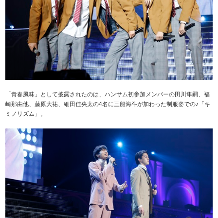
「青春風味」として披露されたのは、ハンサム初参加メンバーの田川隼嗣、福
崎那由他、藤原大祐、細田佳央太の4名に三船海斗が加わった制服姿での♪「キ
ミノリズム」。