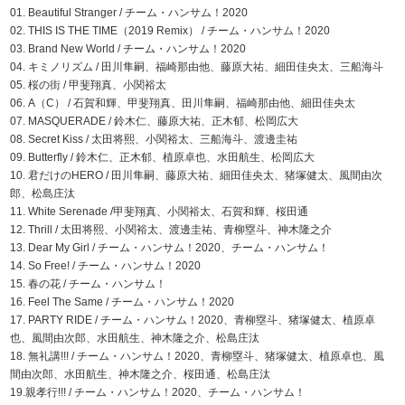
01. Beautiful Stranger / チーム・ハンサム！2020
02. THIS IS THE TIME（2019 Remix） / チーム・ハンサム！2020
03. Brand New World / チーム・ハンサム！2020
04. キミノリズム / 田川隼嗣、福崎那由他、藤原大祐、細田佳央太、三船海斗
05. 桜の街 / 甲斐翔真、小関裕太
06. A（C） / 石賀和輝、甲斐翔真、田川隼嗣、福崎那由他、細田佳央太
07. MASQUERADE / 鈴木仁、藤原大祐、正木郁、松岡広大
08. Secret Kiss / 太田将熙、小関裕太、三船海斗、渡邊圭祐
09. Butterfly / 鈴木仁、正木郁、植原卓也、水田航生、松岡広大
10. 君だけのHERO / 田川隼嗣、藤原大祐、細田佳央太、猪塚健太、風間由次
郎、松島庄汰
11. White Serenade /甲斐翔真、小関裕太、石賀和輝、桜田通
12. Thrill / 太田将熙、小関裕太、渡邊圭祐、青柳塁斗、神木隆之介
13. Dear My Girl / チーム・ハンサム！2020、チーム・ハンサム！
14. So Free! / チーム・ハンサム！2020
15. 春の花 / チーム・ハンサム！
16. Feel The Same / チーム・ハンサム！2020
17. PARTY RIDE / チーム・ハンサム！2020、青柳塁斗、猪塚健太、植原卓
也、風間由次郎、水田航生、神木隆之介、松島庄汰
18. 無礼講!!! / チーム・ハンサム！2020、青柳塁斗、猪塚健太、植原卓也、風
間由次郎、水田航生、神木隆之介、桜田通、松島庄汰
19.親孝行!!! / チーム・ハンサム！2020、チーム・ハンサム！