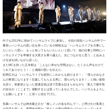
中でも2012年に初めてハンサムライブに参加し、今回の現役ハンサムの中で一
番長いハンサムの思い出を持っている小関裕太は「ハンサムライブを大事にし
たいという思い、もっと知ってもらいたいという思いで、他の仕事と同時にハ
ンサムライブを準備する大変さを乗り越えた。次につながると思う」と込み上
げる涙を拭いながら語った。
またMCを担った正木郁は「こんなに幸せな空間はない。たくさん声をかけて
くれてありがとう！」と感謝の思いを伝えた。
松岡広大は「ハンサムライブを絶対にこれからも続けます！」「僕らがみなさ
んの希望になります！応援してもらえる男に、僕らがなります！」と熱い覚悟
を語り、初参加となった渡邊圭祐は涙で言葉を詰まらせながら「新人で最年長
の自分が（ここまで）感動するとは思っていませんでした。ハンサムをよろし
くお願いします！」と深々と頭を下げた。
先輩ハンサムでは神木隆之介が「推しメンの名を叫んで！」と呼びかけ客席と
の交流を楽しみ、風間由次郎が「皆さんの声が僕等のパワーになっています。