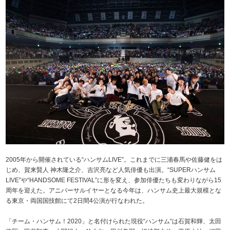
2005年から開催されている“ハンサムLIVE”。これまでに三浦春馬や佐藤健をは
じめ、賀来賢人 神木隆之介、吉沢亮など人気俳優も出演。“SUPERハンサム
LIVE”や“HANDSOME FESTIVAL”に形を変え、参加俳優たちも変わりながら15
周年を迎えた。アニバーサルイヤーとなる今年は、ハンサム史上最大規模とな
る東京・両国国技館にて2日間4公演が行なわれた。
「チーム・ハンサム！2020」と名付けられた現役“ハンサム“は石賀和輝、太田