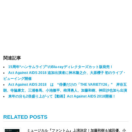
関連記事
15周年“ハンサムライブ”のBlu-rayディレクターズカット版発売！
Act Against AIDS 2018 追加出演者に神木隆之介、大原櫻子 初のライブ・
ビューイング開催
Act Against AIDS 2018 は “俳優だけの「THE VARIETY26」” 岸谷五
朗、寺脇康文、三浦春馬、小池徹平、柿澤勇人、加藤和樹、神田沙也加ら出演
来年の分も2倍盛り上がって【動画】Act Against AIDS 2018開催！
RELATED POSTS
ミュージカル『ファントム』上演決定！加藤和樹＆城田優、小