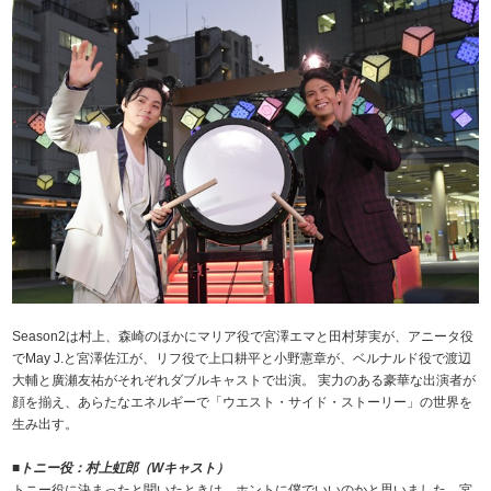
Season2は村上、森崎のほかにマリア役で宮澤エマと田村芽実が、アニータ役
でMay J.と宮澤佐江が、リフ役で上口耕平と小野憲章が、ベルナルド役で渡辺
大輔と廣瀬友祐がそれぞれダブルキャストで出演。 実力のある豪華な出演者が
顔を揃え、あらたなエネルギーで「ウエスト・サイド・ストーリー」の世界を
生み出す。
■
トニー役：村上虹郎（Wキャスト）
トニー役に決まったと聞いたときは、ホントに僕でいいのかと思いました。宮