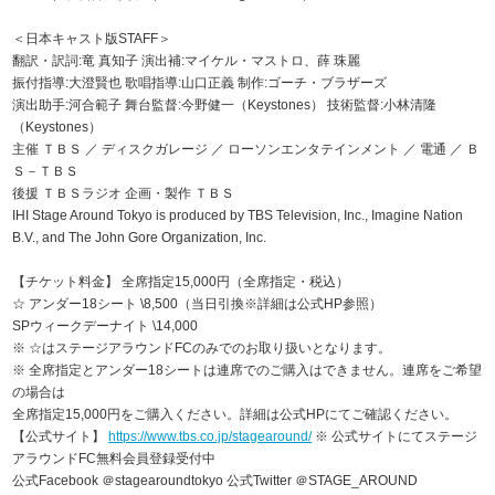
＜日本キャスト版STAFF＞
翻訳・訳詞:竜 真知子 演出補:マイケル・マストロ、薛 珠麗
振付指導:大澄賢也 歌唱指導:山口正義 制作:ゴーチ・ブラザーズ
演出助手:河合範子 舞台監督:今野健一（Keystones） 技術監督:小林清隆
（Keystones）
主催 ＴＢＳ ／ ディスクガレージ ／ ローソンエンタテインメント ／ 電通 ／ Ｂ
Ｓ－ＴＢＳ
後援 ＴＢＳラジオ 企画・製作 ＴＢＳ
IHI Stage Around Tokyo is produced by TBS Television, Inc., Imagine Nation
B.V., and The John Gore Organization, Inc.
【チケット料金】 全席指定15,000円（全席指定・税込）
☆ アンダー18シート \8,500（当日引換※詳細は公式HP参照）
SPウィークデーナイト \14,000
※ ☆はステージアラウンドFCのみでのお取り扱いとなります。
※ 全席指定とアンダー18シートは連席でのご購入はできません。連席をご希望
の場合は
全席指定15,000円をご購入ください。詳細は公式HPにてご確認ください。
【公式サイト】
https://www.tbs.co.jp/stagearound/
※ 公式サイトにてステージ
アラウンドFC無料会員登録受付中
公式Facebook ＠stagearoundtokyo 公式Twitter ＠STAGE_AROUND