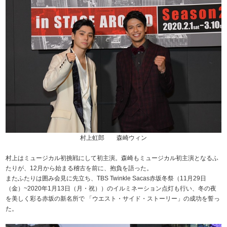
村上虹郎 森崎ウィン
村上はミュージカル初挑戦にして初主演。森崎もミュージカル初主演となるふ
たりが、12月から始まる稽古を前に、抱負を語った。
またふたりは囲み会見に先立ち、TBS Twinkle Sacas赤坂冬祭（11月29日
（金）~2020年1月13日（月・祝））のイルミネーション点灯も行い、冬の夜
を美しく彩る赤坂の新名所で 「ウエスト・サイド・ストーリー」の成功を誓っ
た。