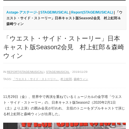
Astage-アステージ-
|
STAGE/MUSICAL
|
Report(STAGE/MUSICAL)
| 「ウ
エスト・サイド・ストーリー」日本キャスト版Season2会見 村上虹郎＆
森崎ウィン
「ウエスト・サイド・ストーリー」日本
キャスト版Season2会見 村上虹郎＆森崎
ウィン
IN
REPORT(STAGE/MUSICAL)
,
STAGE/MUSICAL
· 2019/11/29
TAGS:
「ウエスト・サイド・ストーリー」
,
村上虹郎
,
森崎ウィン
11月29日（金）、世界中で再演を重ねているミュージカルの金字塔「ウエス
ト・サイド・ストーリー」の、日本キャスト版Season2（2020年2月1日
（土）より上演）の囲み会見が行われ、 主役のトニーをダブルキャストで演じ
る村上虹郎と森崎ウィンが出席した。