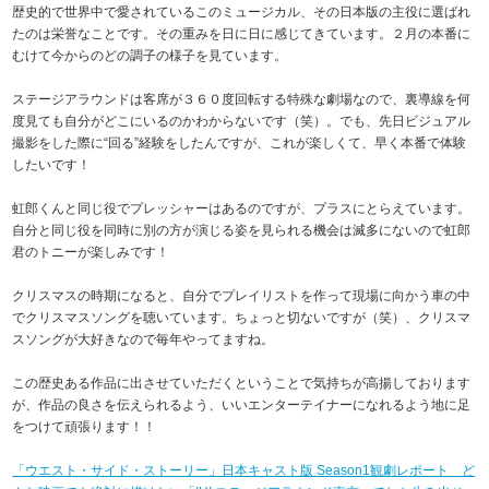
歴史的で世界中で愛されているこのミュージカル、その日本版の主役に選ばれ
たのは栄誉なことです。その重みを日に日に感じてきています。２月の本番に
むけて今からのどの調子の様子を見ています。
ステージアラウンドは客席が３６０度回転する特殊な劇場なので、裏導線を何
度見ても自分がどこにいるのかわからないです（笑）。でも、先日ビジュアル
撮影をした際に“回る”経験をしたんですが、これが楽しくて、早く本番で体験
したいです！
虹郎くんと同じ役でプレッシャーはあるのですが、プラスにとらえています。
自分と同じ役を同時に別の方が演じる姿を見られる機会は滅多にないので虹郎
君のトニーが楽しみです！
クリスマスの時期になると、自分でプレイリストを作って現場に向かう車の中
でクリスマスソングを聴いています。ちょっと切ないですが（笑）、クリスマ
スソングが大好きなので毎年やってますね。
この歴史ある作品に出させていただくということで気持ちが高揚しております
が、作品の良さを伝えられるよう、いいエンターテイナーになれるよう地に足
をつけて頑張ります！！
「ウエスト・サイド・ストーリー」日本キャスト版 Season1観劇レポート ど