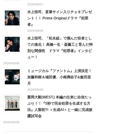
2026/08/07
水上恒司、直筆サイン入りチェキプレゼ
ント！！ Prime Originalドラマ『犯罪
者』
2026/08/06
水上恒司、「松永組」で掴んだ役者とし
ての進化！ 高橋一生・斎藤工と育んだ特
別な関係性 ドラマ『犯罪者』インタビ
ュー！
2026/08/06
ミュージカル『ファントム』上演決定！
加藤和樹＆城田優、小南満佑子&飯田栞
月
2026/08/06
重岡大毅(WEST.) 本編の出来に自信たっ
ぷり！！『5秒で完全犯罪を生成する方
法』人類初?! ＜生成AI＞と一緒に完成披
露試写会
2026/08/06