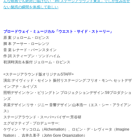
んな映画でも絶対に描けない「IHI ステージアラウンド東京」でしか生み出せ
ない魅惑の瞬間を体感して欲しい
ブロードウェイ・ミュージカル「ウエスト・サイド・ストーリー」
原 案 ジェローム・ロビンス
脚 本 アーサー・ローレンツ
音 楽 レナード・バーンスタイン
作 詞 スティーブン・ソンドハイム
初演時演出＆振付 ジェローム・ロビンス
<ステージアラウンド版オリジナルSTAFF>
演出:デイヴィッド・セイント 振付リステージング:フリオ・モンヘ セットデザ
イン:アナ・ルイゾス
照明デザイン:ケン・ビリングトン プロジェクションデザイン:59プロダクショ
ンズ
衣裳デザイン:リサ・ジニー 音響デザイン:山本浩一（エス・シー・アライアン
ス）
ステージアラウンド・スーパーバイザー:芳谷研
エグゼクティブ・プロデューサー:
ケヴィン・マッコロム（Alchemation）、ロビン・デ・レヴィータ（Imagine
Nation）、吉井久美子（John Gore Organization）