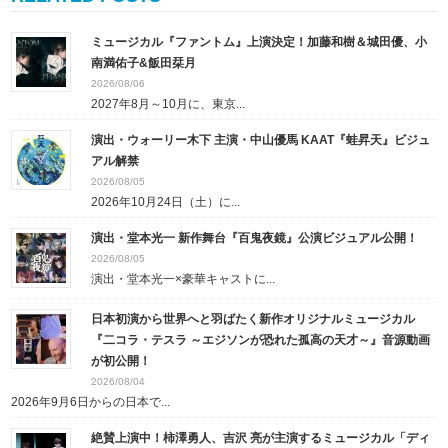
ミュージカル『ファントム』上演決定！加藤和樹＆城田優、小
南満佑子&飯田栞月
2026/08/06
2027年8月～10月に、東京...
演出・ウォーリー木下 主演・中山優馬 KAAT『蛙昇天』ビジュ
アル解禁
2026/08/05
2026年10月24日（土）に...
演出・堂本光一 新作舞台『百鬼夜鏡』公演ビジュアル公開！
2026/08/05
演出・堂本光一×豪華キャストに...
日本初演から世界へと羽ばたく新作オリジナルミュージカル
『二コラ・テスラ ～エジソンが恐れた孤高の天才～』音源動画
が初公開！
2026/08/04
2026年9月6日からの日本で...
絶賛上演中！柿澤勇人、吉沢 亮が主演するミュージカル「ディ