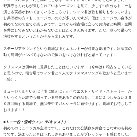
野真守さんたちが演じられているシーズン１を見て、少しずつ自分もトニーを
演じる実感がわいてきているところです。ウィン君は歌も踊りもやっています
し共演者の方々もミュージカルの方が多いんですが、僕はミュージカル自体が
初めてなので全てが楽しみです。これから稽古場に立って共演者と時間・空間
を共にしてみないとわからないことはたくさんあります。ただ、歌って踊って
演技をするということが今から楽しみです。
ステージアラウンドという劇場は凄くエネルギーが必要な劇場です。出演者の
動く範囲がハンパではないので体力をつけなければと思っています。
クリスマスは例年特に意識したことはないですが、（今年は）稽古をしている
と思うので、稽古場でウィン君と２人でクリスマスソングを歌おうと思います
（笑）。
ミュージカルといえば「雨に歌えば」か「ウエスト・サイド・ストーリー」か
というくらい誰でも知っている歴史あるこの作品を、世界に２つしかない３６
０度回転する劇場で、無我夢中でガムシャラに頑張ります。劇場でお待ちして
おります！！
■
トニー役：森崎ウィン（Wキャスト）
初めてのミュージカル主演ですし、これだけの公演数を舞台でこなすのも初め
てです。決まったときはうれしさもありましたがプレッシャーも感じました。