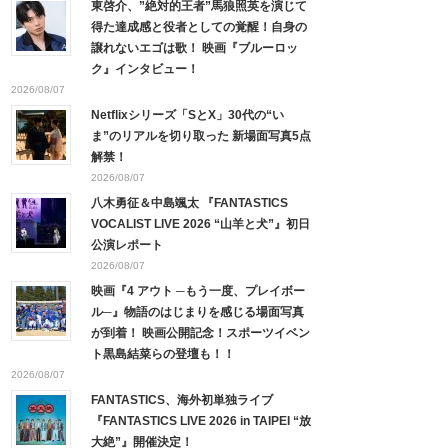
東啓介、”絶対的王者”馬狼照英を演じて
得た達成感と役者としての覚醒！自身の
譲れないエゴは歌！ 映画『ブルーロッ
ク』インタビュー！
2026/08/07
Netflixシリーズ「SとX」30代の“い
ま”のリアルを切り取った 新場面写真5点
解禁！
2026/08/07
八木勇征＆中島颯太 『FANTASTICS
VOCALIST LIVE 2026 “山羊と犬”』初日
公演レポート
2026/08/07
映画『4 アウト ─もう一度、プレイボー
ル─』物語のはじまりを感じる場面写真
が到着！ 映画公開記念！スポーツイベン
ト黒島結菜らの登壇も！！
2026/08/07
FANTASTICS、海外初単独ライブ
『FANTASTICS LIVE 2026 in TAIPEI “放
大絶”』開催決定！