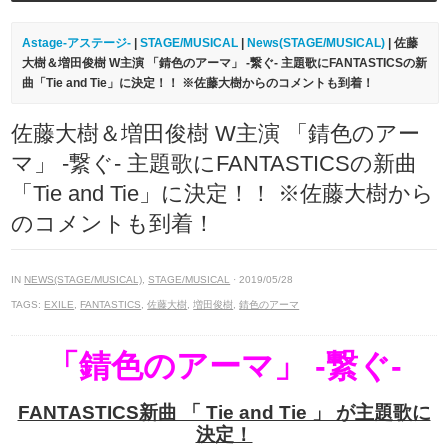
Astage-アステージ-
|
STAGE/MUSICAL
|
News(STAGE/MUSICAL)
| 佐藤
大樹＆増田俊樹 W主演 「錆色のアーマ」 -繋ぐ- 主題歌にFANTASTICSの新
曲「Tie and Tie」に決定！！ ※佐藤大樹からのコメントも到着！
佐藤大樹＆増田俊樹 W主演 「錆色のアー
マ」 -繋ぐ- 主題歌にFANTASTICSの新曲
「Tie and Tie」に決定！！ ※佐藤大樹から
のコメントも到着！
IN
NEWS(STAGE/MUSICAL)
,
STAGE/MUSICAL
· 2019/05/28
TAGS:
EXILE
,
FANTASTICS
,
佐藤大樹
,
増田俊樹
,
錆色のアーマ
「錆色のアーマ」 -繋ぐ-
FANTASTICS新曲 「 Tie and Tie 」 が主題歌に
決定！