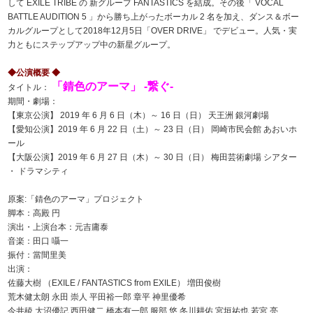
して EXILE TRIBE の 新グループ FANTASTICS を結成。その後「 VOCAL
BATTLE AUDITION 5 」から勝ち上がったボーカル 2 名を加え、ダンス＆ボー
カルグループとして2018年12月5日「OVER DRIVE」 でデビュー。人気・実
力ともにステップアップ中の新星グループ。
◆公演概要 ◆
「錆色のアーマ」 -繋ぐ-
タイトル：
期間・劇場：
【東京公演】 2019 年 6 月 6 日（木）～ 16 日（日） 天王洲 銀河劇場
【愛知公演】2019 年 6 月 22 日（土）～ 23 日（日） 岡崎市民会館 あおいホ
ール
【大阪公演】2019 年 6 月 27 日（木）～ 30 日（日） 梅田芸術劇場 シアター
・ ドラマシティ
原案:「錆色のアーマ」プロジェクト
脚本：高殿 円
演出・上演台本：元吉庸泰
音楽：田口 囁一
振付：當間里美
出演：
佐藤大樹 （EXILE / FANTASTICS from EXILE） 増田俊樹
荒木健太朗 永田 崇人 平田裕一郎 章平 神里優希
今井稜 大沼優記 西田健二 橋本有一郎 服部 悠 冬川耕佑 宮垣祐也 若宮 亮