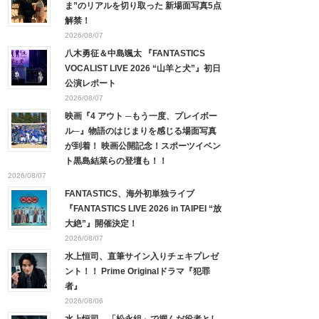
ま”のリアルを切り取った 新場面写真5点
解禁！
2026/08/07
八木勇征＆中島颯太 『FANTASTICS
VOCALIST LIVE 2026 “山羊と犬”』初日
公演レポート
2026/08/07
映画『4 アウト ─もう一度、プレイボー
ル─』物語のはじまりを感じる場面写真
が到着！ 映画公開記念！スポーツイベン
ト黒島結菜らの登壇も！！
2026/08/07
FANTASTICS、海外初単独ライブ
『FANTASTICS LIVE 2026 in TAIPEI “放
大絶”』開催決定！
2026/08/07
水上恒司、直筆サイン入りチェキプレゼ
ント！！ Prime Originalドラマ『犯罪
者』
2026/08/06
水上恒司、「松永組」で掴んだ役者とし