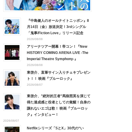
『中島健人のオールナイトニッポン』8
月14日（金）放送決定！3rdシングル
「鬼事/Fiction Love」リリース記念
2026/08/08
アリーナツアー開幕！帝コン！『New
HISTORY COMING ARENA LIVE -The
Imperial Theatre Symphony-』
2026/08/08
東啓介、直筆サイン入りチェキプレゼン
ト！！ 映画『ブルーロック』
2026/08/07
東啓介、”絶対的王者”馬狼照英を演じて
得た達成感と役者としての覚醒！自身の
譲れないエゴは歌！ 映画『ブルーロッ
ク』インタビュー！
2026/08/07
Netflixシリーズ「SとX」30代の“い