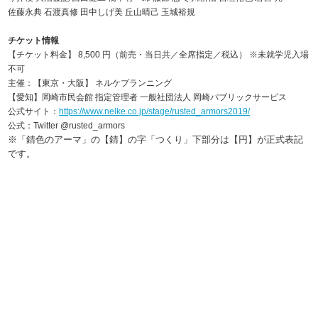
佐藤永典 石渡真修 田中しげ美 丘山晴己 玉城裕規
チケット情報
【チケット料金】 8,500 円（前売・当日共／全席指定／税込） ※未就学児入場
不可
主催：【東京・大阪】 ネルケプランニング
【愛知】岡崎市民会館 指定管理者 一般社団法人 岡崎パブリックサービス
公式サイト：
https://www.nelke.co.jp/stage/rusted_armors2019/
公式：Twitter @rusted_armors
※「錆色のアーマ」の【錆】の字「つくり」下部分は【円】が正式表記
です。