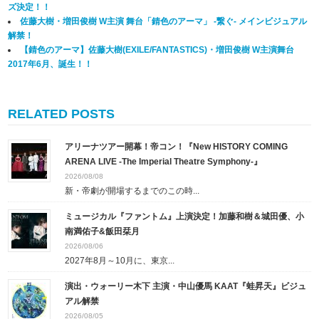
ズ決定！！
佐藤大樹・増田俊樹 W主演 舞台「錆色のアーマ」 -繋ぐ- メインビジュアル
解禁！
【錆色のアーマ】佐藤大樹(EXILE/FANTASTICS)・増田俊樹 W主演舞台
2017年6月、誕生！！
RELATED POSTS
アリーナツアー開幕！帝コン！『New HISTORY COMING
ARENA LIVE -The Imperial Theatre Symphony-』
2026/08/08
新・帝劇が開場するまでのこの時...
ミュージカル『ファントム』上演決定！加藤和樹＆城田優、小
南満佑子&飯田栞月
2026/08/06
2027年8月～10月に、東京...
演出・ウォーリー木下 主演・中山優馬 KAAT『蛙昇天』ビジュ
アル解禁
2026/08/05