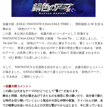
佐藤大樹（EXILE / FANTASTICS from EXILE TRIBE ）、増田俊樹 が W 主演 を
務める 、 「錆色のアーマ」 繋ぐ 。
この度、本公演の主題歌が、 佐藤大樹 が リーダーとして 所属する
FANTASTICS from EXILE TRIBE の新曲「 Tie and Tie 」 に 決定しました。 「
Tie and Tie 」は 「錆色のアーマ」のために書き下ろされ、 繋ぐ という言葉を
テーマに、 希望と絶望が隣り合わせの中で 真実の歴史が繋がり始める「錆色
のアーマ」の世界に寄りそう 1 曲。 劇中にて初めて 音源が披露 されますの
で、ぜひ 劇場にてお楽しみください。
そして、 FANTASTICS が主題歌を担当する に あたり 、佐藤大樹からコメント
が届きました。 6月6日の開幕に向けて盛り上がりをみせる 「錆色のアーマ」
に 引き続き、 ご期待ください！
＜佐藤大樹コメント＞
この曲には大きなテーマのひとつとして”繋ぐ” があります。
舞台と同様、先代が築きあげてきたものを後世に受け継いだり、自分達で新た
な時代を切り開いていくという意志や大切な仲間や家族、ライバルとの絆、全
ての物事は出会いや人と人との大切な繋がりからはじまり、今に至っていると