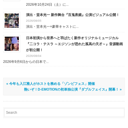
2026年10月24日（土）に...
演出・堂本光一 新作舞台『百鬼夜鏡』公演ビジュアル公開！
2026/08/05
演出・堂本光一×豪華キャストに...
日本初演から世界へと羽ばたく新作オリジナルミュージカル
『二コラ・テスラ ～エジソンが恐れた孤高の天才～』音源動画
が初公開！
2026/08/04
2026年9月6日からの日本で...
« 今年も入江雅人がホストを務める「ゾンビフェス」開催
熱いぞ！D-EMOTIONの初単独公演『ダブルフェイス』開幕！ »