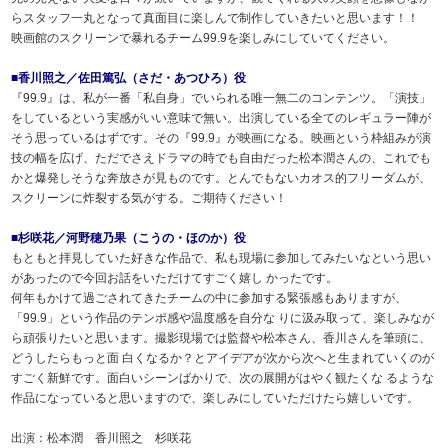
らスタッフ一丸となって真面目に楽しんで制作していきたいと思います！！
映画館のスクリーンで暴れるチーム99.9を楽しみにしていてください。
■香川照之／佐田篤弘（さだ・あつひろ）役
『99.9』は、私が一番「私自身」でいられる唯一無二のコンテンツ。「演技」
をしているという実感がいい意味で無い。出演している全てのレギュラー陣が
そう思っているはずです。その『99.9』が映画になる。映画という枠組みが演
技の幅を広げ、ただでさえドラマの時でも自由だった松本潤さんの、これでも
かと爆発しそうな奔放さが見ものです。とんでもないカオス的フリーダムが、
スクリーンに炸裂する気がする。ご期待ください！
■杉咲花／河野穂乃果（こうの・ほのか）役
もともと拝見していた好きな作品で、私も現場に参加してみたいなという思い
があったので今回お話をいただけてすごく嬉し かったです。
何年もかけて過ごされてきたチームの中に参加する緊張感もありますが、
「99.9」という作品のテンポ感や温度感を自分な りに汲み取って、楽しみなが
ら頑張りたいと思います。撮影現場では監督や松本さん、香川さんを筆頭に、
どうしたらもっと面 白くなるか？とアイデアが次から次へと生まれていくのが
すごく新鮮です。面白いシーンばかりで、次の展開がはやく観たくな るような
作品になっていると思いますので、楽しみにしていただけたら嬉しいです。
出演：松本潤 香川照之 杉咲花