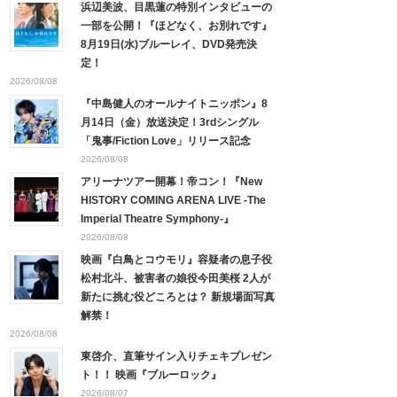
浜辺美波、目黒蓮の特別インタビューの
一部を公開！『ほどなく、お別れです』
8月19日(水)ブルーレイ、DVD発売決
定！
2026/08/08
『中島健人のオールナイトニッポン』8
月14日（金）放送決定！3rdシングル
「鬼事/Fiction Love」リリース記念
2026/08/08
アリーナツアー開幕！帝コン！『New
HISTORY COMING ARENA LIVE -The
Imperial Theatre Symphony-』
2026/08/08
映画『白鳥とコウモリ』容疑者の息子役
松村北斗、被害者の娘役今田美桜 2人が
新たに挑む役どころとは？ 新規場面写真
解禁！
2026/08/08
東啓介、直筆サイン入りチェキプレゼン
ト！！ 映画『ブルーロック』
2026/08/07