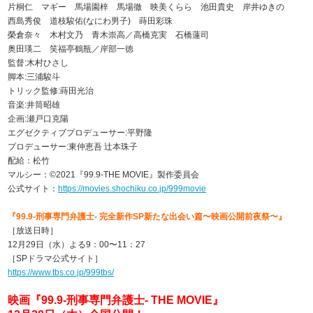
片桐仁 マギー 馬場園梓 馬場徹 映美くらら 池田貴史 岸井ゆきの
西島秀俊 道枝駿佑(なにわ男子) 蒔田彩珠
榮倉奈々 木村文乃 青木崇高／高橋克実 石橋蓮司
奥田瑛二 笑福亭鶴瓶／岸部一徳
監督:木村ひさし
脚本:三浦駿斗
トリック監修:蒔田光治
音楽:井筒昭雄
企画:瀬戸口克陽
エグゼクティブプロデューサー:平野隆
プロデューサー:東仲恵吾 辻本珠子
配給：松竹
マルシー：©2021『99.9-THE MOVIE』製作委員会
公式サイト：
https://movies.shochiku.co.jp/999movie
『99.9-刑事専⾨弁護⼠- 完全新作SP新たな出会い篇〜映画公開前夜祭〜』
［放送⽇時］
12⽉29⽇（⽔）よる9：00〜11：27
［SPドラマ公式サイト］
https://www.tbs.co.jp/999tbs/
映画『99.9-刑事専門弁護士- THE MOVIE』