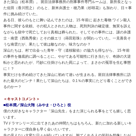
きた深山（松本潤）。 斑目法律事務所の刑事事件専門ルームは、新所長となっ
た佐田（香川照之） のもと、新米弁護士・穂乃果（杉咲花）も加わり、日々事
件に挑み続けていた。
ある日、彼らのもとに舞い込んできたのは、15 年前に 起きた毒物 ワイン殺人
事件に関する依頼。その犯人とされた人物は、死刑判決の確定後、無実を訴え
ながらも獄中で死亡しており真相は葬られた。そしてその事件には、謎の弁護
士・南雲（西島秀俊）とその娘エリ（蒔田彩珠）が関わっていた。一見善良そ
うな南雲だが、果たして彼は敵なのか、味方なのか？
深山たちは、村で出会った青年・守（道枝駿佑）の協力も得ながら、 15 年前
の事件を徹底的に調べることに。やがてある可能性に行き当たり、奇跡の大逆
転かと思われたが、巧妙に仕掛けられた罠によって、まさかの冤罪を生む事態
に！？
事実だけを求め続けてきた深山に初めて迷いが生まれる。斑目法律事務所に訪
れた最大のピンチ！果たして深山たちは、0.1％の事実にたどり着くことができ
るのかー？
＜キャストコメント＞
■松本潤／深山大翔（みやま・ひろと）役
僕の大好きなキャラクター「深山先生」をまた演じられる事をとても嬉しく思
います。
TVドラマシリーズに出てきたあの仲間たちはもちろん、新たに加わる新しいキ
ャラクターに僕自身も早く会いたいです。
先の見えない大変な日々が続いていますが、観てくれる人の笑顔を想像しなが