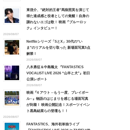
東啓介、”絶対的王者”馬狼照英を演じて
得た達成感と役者としての覚醒！自身の
譲れないエゴは歌！ 映画『ブルーロッ
ク』インタビュー！
2026/08/07
Netflixシリーズ「SとX」30代の“い
ま”のリアルを切り取った 新場面写真5点
解禁！
2026/08/07
八木勇征＆中島颯太 『FANTASTICS
VOCALIST LIVE 2026 “山羊と犬”』初日
公演レポート
2026/08/07
映画『4 アウト ─もう一度、プレイボー
ル─』物語のはじまりを感じる場面写真
が到着！ 映画公開記念！スポーツイベン
ト黒島結菜らの登壇も！！
2026/08/07
FANTASTICS、海外初単独ライブ