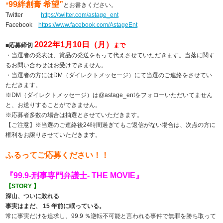
99絆創膏
希望”
“
とお書きください。
Twitter
https://twitter.com/astage_ent
Facebook
https://www.facebook.com/AstageEnt
2022年1
月10日（月）
■応募締切
まで
・当選者の発表は、賞品の発送をもって代えさせていただきます。当落に関す
るお問い合わせはお受けできません。
・当選者の方にはDM（ダイレクトメッセージ）にて当選のご連絡をさせてい
ただきます。
※DM（ダイレクトメッセージ）は@astage_entをフォローいただいてません
と、お送りすることができません。
※応募者多数の場合は抽選とさせていただきます。
【ご注意】※当選のご連絡後24時間過ぎてもご返信がない場合は、次点の方に
権利をお譲りさせていただきます。
ふるってご応募ください！！
『99.9-刑事専門弁護士- THE MOVIE』
【STORY 】
深山、ついに敗れる
事実はまだ、 15 年前に眠っている。
常に事実だけを追求し、99.9 ％逆転不可能と言われる事件で無罪を勝ち取って