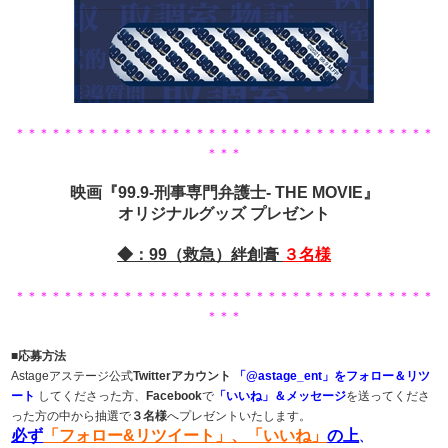
＊＊＊＊＊＊＊＊＊＊＊＊＊＊＊＊＊＊＊＊＊＊＊＊＊＊＊＊＊＊＊＊＊＊＊
＊＊＊
映画『99.9-刑事専門弁護士- THE MOVIE』
オリジナルグッズ プレゼント
◆：99（救急）絆創膏
３
名様
＊＊＊＊＊＊＊＊＊＊＊＊＊＊＊＊＊＊＊＊＊＊＊＊＊＊＊＊＊＊＊＊＊＊＊
＊＊＊
■応募方法
Astageアステージ公式
Twitterアカウント
「@astage_ent」をフォロー＆リツ
ート
してくださった方、
Facebook
で
「いいね」＆メッセージ
を送ってくださ
った方の中から抽選で
３名様
へプレゼントいたします。
必ず
「フォロー&リツイート」、「いいね
」
の上
、