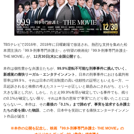
TBSテレビで2016年、2018年に日曜劇場で放送され、熱烈な支持を集めた松
本潤主演の「99.9-刑事専門弁護士-」が待望の映画化!『99.9-刑事専門弁護士-
THE MOVIE』が、
12月30日(木)に全国公開
する。
本作は個性豊かな弁護士たちが、
99.9%逆転不可能な刑事事件に挑んでいく、
新感覚の痛快リーガル・エンタテインメント
。日本の刑事事件における裁判有
罪率は99.9％。それは日本の司法制度の高い信頼性の証明ともいえる一方、一
旦起訴されると検察の考えたストーリーが正しいと鵜呑みにされがち、という
大きな落とし穴が。しかし、たとえ99.9%有罪が確定している事件でも、残り
の0.1%が確定しない限り、それは本当の意味で‟事実“にたどり着いたことには
ならないー。本作は、その
最後の「0.1%」まで諦めず、事実を追求する弁護士
たちの姿を描いた物語
。この冬、日本中を笑顔にする痛快エンターテインメン
ト作品が誕生！
※本作の公開を記念し、映画 『99.9-刑事専門弁護士- THE MOVIE』の