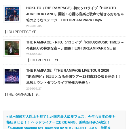
HOKUTO（THE RAMPAGE）初のソロライブ『HOKUTO
JUKE BOX LAND』開催！心踊る音楽と歌声で魅せるおもちゃ
箱のようなステージ！LDH DREAM PARK Day6
2026/08/05
【LDH PERFECT YE...
THE RAMPAGE・RIKU ソロライブ『RIKUのMUSIC TIMES ～
今夜限りの特別な夜～』開催！LDH DREAM PARK 5日目
2026/08/04
【LDH PERFECT YE...
THE RAMPAGE 『THE RAMPAGE LIVE TOUR 2026
“(R)MPG”』9回目となる全国ツアー12都市23公演を完走！！
単独カウントダウンライブ開催の発表も♪
2026/07/27
【THE RAMPAGE】 9...
« 延べ550万⼈以上を魅了した国内最大級夏フェス、今年も日本の夏を
熱狂させる！！ ヘッドライナーにBIGBANG、浜崎あゆみが決定！
「a-nation stadium fes. powered by dTV」DAIGO、AAA、倖⽥來