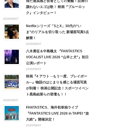
得た達成感と役者としての覚醒！自身の
譲れないエゴは歌！ 映画『ブルーロッ
ク』インタビュー！
2026/08/07
Netflixシリーズ「SとX」30代の“い
ま”のリアルを切り取った 新場面写真5点
解禁！
2026/08/07
八木勇征＆中島颯太 『FANTASTICS
VOCALIST LIVE 2026 “山羊と犬”』初日
公演レポート
2026/08/07
映画『4 アウト ─もう一度、プレイボー
ル─』物語のはじまりを感じる場面写真
が到着！ 映画公開記念！スポーツイベン
ト黒島結菜らの登壇も！！
2026/08/07
FANTASTICS、海外初単独ライブ
『FANTASTICS LIVE 2026 in TAIPEI “放
大絶”』開催決定！
2026/08/07