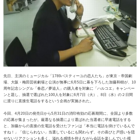
先日、主演のミュージカル「1789バスティーユの恋人たち」が東京・帝国劇
場、大阪・梅田芸術劇場と公演が無事に6月5日に幕を下ろした加藤和樹が、10
周年記念シングル「春恋／夢追人」の購入者を対象に「ハルコエ」キャンペー
ンと題し、抽選で選ばれた100人を対象に6月7日（火）、8日（水）の２日間
に渡りに直接生電話をするという企画が実施された。
今回、4月20日の発売日から5月31日の消印有効の応募期間に、全国より多数
の応募が集まったが。厳選なる抽選により選ばれた当選者に早速電話をする
と、加藤からの直接の生電話を受けたファンは「本当に電話を掛けているんで
すね！」「信じられない」当選しているにも関わらず、その喜びと戸惑いを隠
せないリアクションも多く、溢れる感情を抑えながら会話を楽しんでいた模