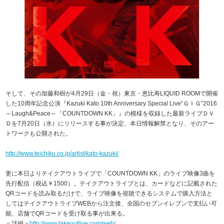
そして、その加藤和樹が4月29日（金・祝）東京・恵比寿LIQUID ROOMで開催
した10周年記念公演『Kazuki Kato 10th Anniversary Special Live“ＧＩＧ”2016
～Laugh&Peace～「COUNTDOWN KK」』の模様を収録した最新ライブＤＶ
Ｄを7月20日（水）にリリースする事が決定、本日情報解禁となり、そのアー
トワークも公開された。
http://www.teichiku.co.jp/artist/kato-kazuki/
更に本日よりテイクアウトライブで「COUNTDOWN KK」のライブ映像3曲を
先行配信（税込￥1500）。テイクアウトライブとは、カードなどに記載された
QRコードを読み取るだけで、ライブ映像を視聴できるシステムで購入方法と
してはテイクアウトライブWEBから注文後、全国のセブンイレブンで支払い可
能、店舗でQRコードを受け取る事が出来る。
＜詳細＞
http://www.takeoutlive.com/web/