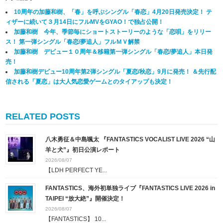
10周年の加藤和樹、「春」を呼ぶシングル「春恋」4月20日発売決定！ テ
ィザーに続いて３月14日にフルMVをGYAO！で独占公開！
加藤和樹 今年、季節毎にショートストーリーのような「恋唄」をリリー
ス！ 第一弾シングル「春恋/夢追人」フルＭＶ解禁
加藤和樹 デビュー１０周年＆移籍第一弾シングル「春恋/夢追人」本日発
売！
加藤和樹デビュー10周年第2弾シングル「夏恋/秋恋」9月に発売！ ＆先行配
信される「夏恋」は大人気恋愛ゲームとのタイアップも決定！
RELATED POSTS
八木勇征＆中島颯太 『FANTASTICS VOCALIST LIVE 2026 “山
羊と犬”』初日公演レポート
2026/08/07
【LDH PERFECT YE...
FANTASTICS、海外初単独ライブ『FANTASTICS LIVE 2026 in
TAIPEI “放大絶”』開催決定！
2026/08/07
【FANTASTICS】 10...