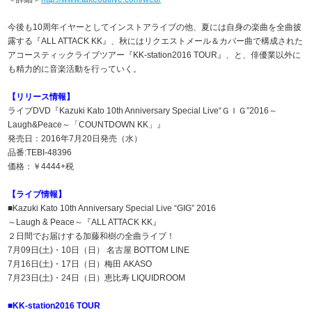
今後も10周年イヤーとしてインストアライブの他、夏には自身の楽曲を全曲披
露する『ALL ATTACK KK』、秋にはリクエストメール＆カバー曲で構成された
アコースティックライブツアー『KK-station2016 TOUR』、と、俳優業以外に
も精力的に音楽活動を行っていく。
【リリース情報】
ライブDVD『Kazuki Kato 10th Anniversary Special Live“ＧＩＧ”2016～
Laugh&Peace～「COUNTDOWN KK」』
発売日：2016年7月20日発売（水）
品番:TEBI-48396
価格：￥4444+税
【ライブ情報】
■Kazuki Kato 10th Anniversary Special Live “GIG” 2016
～Laugh & Peace～『ALL ATTACK KK』
２日間でお届けする加藤和樹の全曲ライブ！
7月09日(土)・10日（日） 名古屋 BOTTOM LINE
7月16日(土)・17日（日）梅田 AKASO
7月23日(土)・24日（日）恵比寿 LIQUIDROOM
■KK-station2016 TOUR