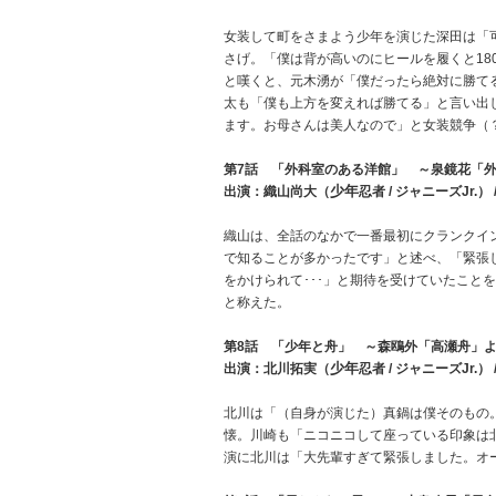
女装して町をさまよう少年を演じた深田は「可
さげ。「僕は背が高いのにヒールを履くと18
と嘆くと、元木湧が「僕だったら絶対に勝て
太も「僕も上方を変えれば勝てる」と言い出
ます。お母さんは美人なので」と女装競争（
第7話 「外科室のある洋館」 ～泉鏡花「
少年
出演：織山尚大（
忍者 / ジャニーズJr.）
織山は、全話のなかで一番最初にクランクイ
で知ることが多かったです」と述べ、「緊張
をかけられて･･･」と期待を受けていたこと
と称えた。
第8話 「少年と舟」 ～森鴎外「高瀬舟」
少年
出演：北川拓実（
忍者 / ジャニーズJr.
北川は「（自身が演じた）真鍋は僕そのもの
懐。川崎も「ニコニコして座っている印象は
演に北川は「大先輩すぎて緊張しました。オ