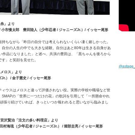
の糸」より
少年
） / 小市慢太郎 豊田陸人（
忍者 / ジャニーズJr.）/ イッセー尾形
面持ちながら「昨日の自分では考えられないくらい凄く嬉しかった。
。自分の人生の中でも大きな経験。自分はあと80年は生きる自身があ
ない作品になりました」と述べ、共演の豊田は、「黒ちゃんを後ろから
です」と笑顔を見せた。
@astag
れメロス」より
Jr.） / 金子憲史 / イッセー尾形
ティウスはメロスと違って評価されない役。実際の学校や職場など世
、SMAPの「世界に一つだけの花」の歌詞を引用して「一所懸命やれ
に頑張り続けていれば、きっといつか報われると思いながら臨みまし
～宮沢賢治「注文の多い料理店」より
少年
） 田村海琉（
忍者 / ジャニーズJr.） / 堀部圭亮 / イッセー尾形