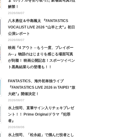
ま”のリアルを切り取った 新場面写真5点
解禁！
2026/08/07
八木勇征＆中島颯太 『FANTASTICS
VOCALIST LIVE 2026 “山羊と犬”』初日
公演レポート
2026/08/07
映画『4 アウト ─もう一度、プレイボー
ル─』物語のはじまりを感じる場面写真
が到着！ 映画公開記念！スポーツイベン
ト黒島結菜らの登壇も！！
FANTASTICS、海外初単独ライブ
『FANTASTICS LIVE 2026 in TAIPEI “放
大絶”』開催決定！
2026/08/07
水上恒司、直筆サイン入りチェキプレゼ
ント！！ Prime Originalドラマ『犯罪
者』
2026/08/06
水上恒司、「松永組」で掴んだ役者とし