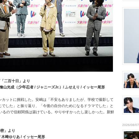
石「二百十日」より
少年
） 檜山光成（
忍者 / ジャニーズJr.）/ ふせえり / イッセー尾形
ンカットに挑戦した。安嶋は「不安もありましたが、学校で撮影して
じでした」と振り返り、「今後の自分のためになるドラマでした」と
にいるので信頼関係は築けている。やりやすかったし楽しかった。新鮮
2026/08/07
秘密」より
 / 木﨑ゆりあ / イッセー尾形