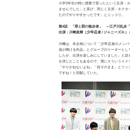
小学3年生の時に授業で習ったという主演・
ませんでした」と喜び、同じく主演・ネクタ
たのでやりやすかったです」とニッコリ。
第4話 「罪と罰の散歩者」 ～江戸川乱歩
少年
出演：川﨑皇輝（
忍者 / ジャニーズJr.
少年
川﨑は、本企画について「
忍者のメンバ
員が輝ける作品」とグループのリーダーとし
したが、出演を楽しみにしていました」と語
を演じたこともあるので、僕にそういうイメ
「やりかねないよね」「役そのまま」とツッ
ですね！と切願していた。