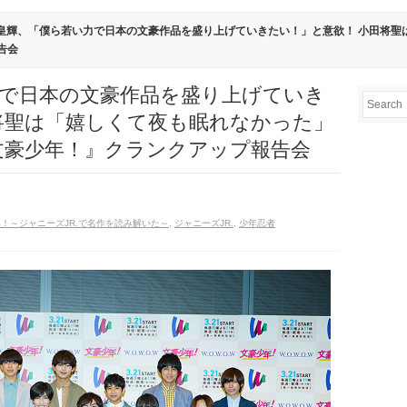
﨑皇輝、「僕ら若い力で日本の文豪作品を盛り上げていきたい！」と意欲！ 小田将聖
告会
力で日本の文豪作品を盛り上げていき
将聖は「嬉しくて夜も眠れなかった」
文豪少年！』クランクアップ報告会
年！～ジャニーズJR.で名作を読み解いた～
,
ジャニーズJR.
,
少年忍者