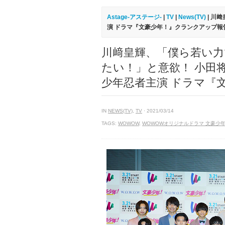
Astage-アステージ-
|
TV
|
News(TV)
| 川
演 ドラマ『文豪少年！』クランクアップ報
川﨑皇輝、「僕ら若い
たい！」と意欲！ 小田
少年忍者主演 ドラマ『
IN
NEWS(TV)
,
TV
· 2021/03/14
TAGS:
WOWOW
,
WOWOWオリジナルドラマ 文豪少