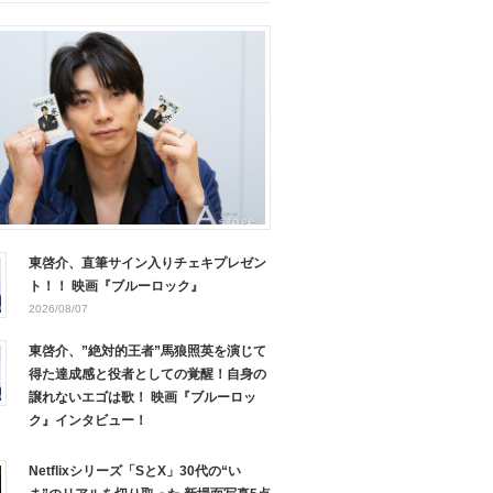
東啓介、直筆サイン入りチェキプレゼン
ト！！ 映画『ブルーロック』
2026/08/07
東啓介、”絶対的王者”馬狼照英を演じて
得た達成感と役者としての覚醒！自身の
譲れないエゴは歌！ 映画『ブルーロッ
ク』インタビュー！
Netflixシリーズ「SとX」30代の“い