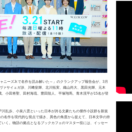
ャニーズJr.で名作を読み解いた～」のクランクアップ報告会が、3月
）のヴァサイェガ渉、川﨑皇輝、北川拓実、織山尚大、黒田光輝、元木
成、小田将聖、田村海琉、豊田陸人、平塚翔馬、青木滉平が15名が登
戸川乱歩、小泉八雲といった日本が誇る文豪たちの傑作小説群を新規
去の名作を現代的な視点で描き、異色の角度から捉えて、日本文学の持
ていく。物語の拠点となるブックカフェのマスター役には、イッセー