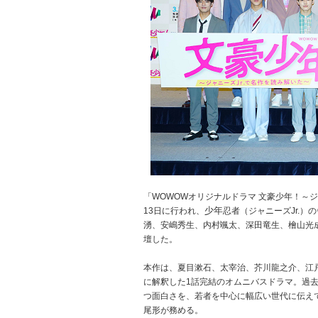
「WOWOWオリジナルドラマ 文豪少年！～ジ
少年
13日に行われ、
忍者（ジャニーズJr.
湧、安嶋秀生、内村颯太、深田竜生、檜山光
壇した。
本作は、夏目漱石、太宰治、芥川龍之介、江
に解釈した1話完結のオムニバスドラマ。過
つ面白さを、若者を中心に幅広い世代に伝え
尾形が務める。