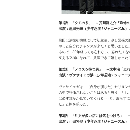
第1話 「クモの糸」 ～芥川龍之介「蜘蛛
少年
出演：黒田光輝（
忍者 / ジャニーズJr.
黒田は演技初挑戦にして初主演。少し緊張の
やっと自分にチャンスが来た！と思いました
るので、80年経っても忘れない、忘れたく
支える立場になれて、共演できて嬉しかった
第2話 「メロスを待つ男」 ～太宰治「走
少年
出演：ヴァサイェガ渉（
忍者 / ジャニーズ
ヴァサイェガは「（自身が演じた）セリヌン
の中で評価されないことはあると思う」とし
ば必ず誰かが見ていてくれる･･･と、腐らず
た」と胸を張った。
第3話 「注文が多い店には気をつけろ」 
少年
出演：小田将聖（
忍者 / ジャニーズJr.