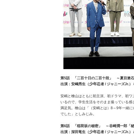
第5話 「二百十日の二百十段」 ～夏目漱
少年
出演：安嶋秀生（
忍者 / ジャニーズJr.
安嶋と檜山はともに初主演、初ドラマ、初ワ
いるので、学生生活をそのまま撮っている感
満足気。檜山は「（安嶋とは）8～9年一緒
でした」としみじみ。
第6話 「稲荷坂の秘密」 ～谷崎潤一郎「
少年
出演：深田竜生（
忍者 / ジャニーズJr.）