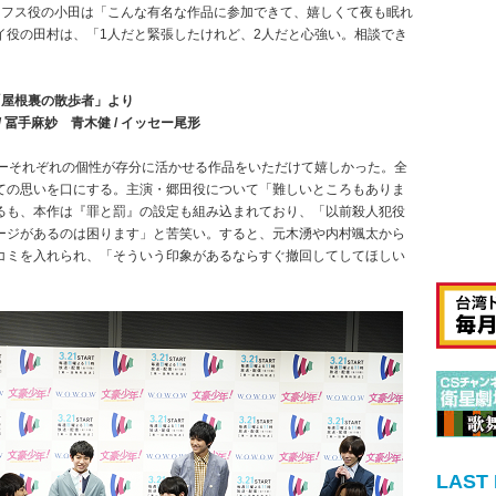
カフス役の小田は「こんな有名な作品に参加できて、嬉しくて夜も眠れ
イ役の田村は、「1人だと緊張したけれど、2人だと心強い。相談でき
「屋根裏の散歩者」より
） / 冨手麻妙 青木健 / イッセー尾形
ーそれぞれの個性が存分に活かせる作品をいただけて嬉しかった。全
ての思いを口にする。主演・郷田役について「難しいところもありま
るも、本作は『罪と罰』の設定も組み込まれており、「以前殺人犯役
ージがあるのは困ります」と苦笑い。すると、元木湧や内村颯太から
コミを入れられ、「そういう印象があるならすぐ撤回してしてほしい
LAST