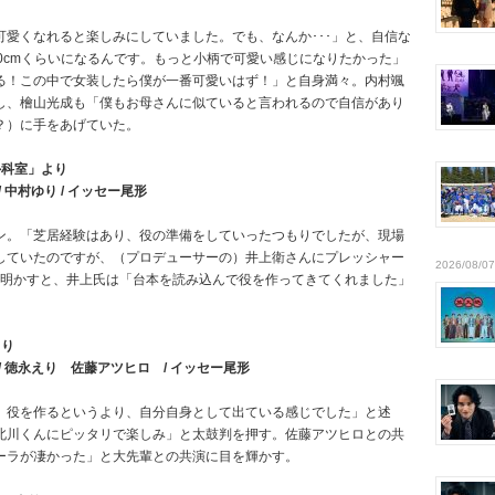
愛くなれると楽しみにしていました。でも、なんか･･･」と、自信な
0cmくらいになるんです。もっと小柄で可愛い感じになりたかった」
る！この中で女装したら僕が一番可愛いはず！」と自身満々。内村颯
し、檜山光成も「僕もお母さんに似ていると言われるので自信があり
？）に手をあげていた。
外科室」より
 / 中村ゆり / イッセー尾形
ン。「芝居経験はあり、役の準備をしていったつもりでしたが、現場
していたのですが、（プロデューサーの）井上衛さんにプレッシャー
2026/08/07
を明かすと、井上氏は「台本を読み込んで役を作ってきてくれました」
より
） / 徳永えり 佐藤アツヒロ / イッセー尾形
。役を作るというより、自分自身として出ている感じでした」と述
北川くんにピッタリで楽しみ」と太鼓判を押す。佐藤アツヒロとの共
ーラが凄かった」と大先輩との共演に目を輝かす。