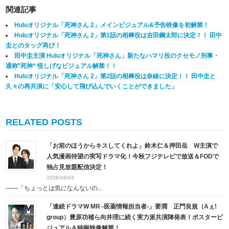
関連記事
Huluオリジナル「死神さん 2」メインビジュアル&予告映像を初解禁！
Huluオリジナル「死神さん 2」第1話の相棒役は吉田鋼太郎に決定！！ 田中
圭とのタッグ再び！
田中圭主演 Huluオリジナル「死神さん」新たなハマリ役のクセモノ刑事・
通称‶死神“ 怪しげなビジュアル解禁！！
Huluオリジナル「死神さん 2」第2話の相棒役は奈緒に決定！！ 田中圭と
久々の再共演に「安心して飛び込んでいくことができました」
RELATED POSTS
「お前のほうからキスしてくれよ」鈴木仁＆押田岳 W主演で
人気漫画待望の実写ドラマ化！今秋フジテレビで放送＆FODで
独占見放題配信決定！
2026/08/04
――「ちょっとは気になんないの...
「連続ドラマW MR -医薬情報担当者-」要潤 正門良規（Aぇ!
group）豊原功補ら向井理に続く実力派共演陣発表！ポスタービ
ジュアル＆特報映像解禁！