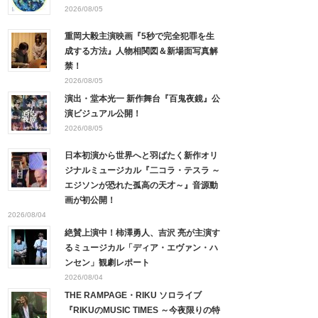
2026/08/05
重岡大毅主演映画『5秒で完全犯罪を生
成する方法』人物相関図＆新場面写真解
禁！
2026/08/05
演出・堂本光一 新作舞台『百鬼夜鏡』公
演ビジュアル公開！
2026/08/05
日本初演から世界へと羽ばたく新作オリ
ジナルミュージカル『二コラ・テスラ ～
エジソンが恐れた孤高の天才～』音源動
画が初公開！
2026/08/04
絶賛上演中！柿澤勇人、吉沢 亮が主演す
るミュージカル「ディア・エヴァン・ハ
ンセン」観劇レポート
2026/08/04
THE RAMPAGE・RIKU ソロライブ
『RIKUのMUSIC TIMES ～今夜限りの特