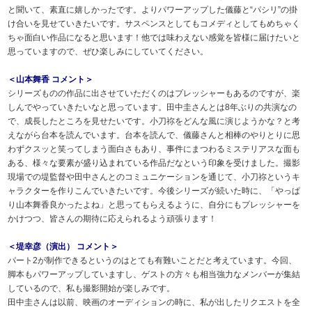
と聞いて、素直に嬉しかったです。よりパワーアップした儀藤と“パシリ”の掛
け合いを見せていきたいです。サスペンスとしてもコメディとしてもめちゃく
ちゃ面白い作品になると思います！他では味わえない感覚を皆様に届けたいと
思っていますので、ぜひ楽しみにしていてください。
＜山本舞香 コメント＞
シリーズものの作品に出させていただくのはプレッシャーもあるのですが、楽
しんでやっていきたいなと思っています。田中圭さんとは8年ぶりの共演なの
で、成長したところを見せたいです。小刀祢をどんな風に演じようかな？と考
えながら台本を読んでいます。台本を読んで、儀藤さんと相棒のやりとりに思
わずクスッと笑ってしまう面白さもあり、事件にまつわるミステリアスな面も
ある、様々な要素が盛り込まれている作品だなという印象を受けました。撮影
現場での堤監督や田中さんとのコミュニケーションを通じて、小刀祢というキ
ャラクターを作りこんでいきたいです。今後シリーズが続いた時に、「やっぱ
り山本舞香良かったよね」と思ってもらえるように、自分にもプレッシャーを
かけつつ、皆さんの期待に応えられるよう頑張ります！
＜堤幸彦（演出） コメント＞
パート2が制作できるというのはとても有難いことだと考えています。今回、
脚本もパワーアップしていますし、ゲストの方々も相当強力なメンバーが集結
しているので、私も撮影開始が楽しみです。
田中圭さんは以前、映画のオーディションの時に、私が出したリクエストを全