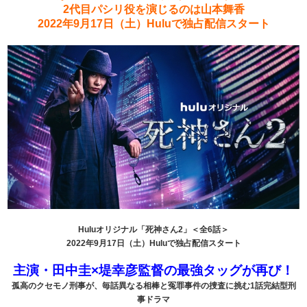
2代目パシリ役を演じるのは山本舞香
2022年9月17日（土）Huluで独占配信スタート
Huluオリジナル「死神さん2」＜全6話＞
2022年9月17日（土）Huluで独占配信スタート
主演・田中圭×堤幸彦監督の最強タッグが再び！
孤高のクセモノ刑事が、毎話異なる相棒と冤罪事件の捜査に挑む1話完結型刑
事ドラマ