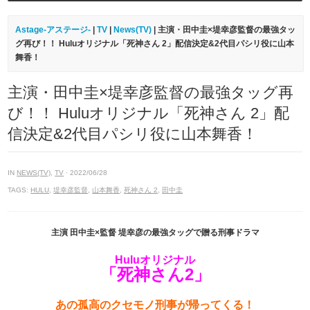
Astage-アステージ-
|
TV
|
News(TV)
| 主演・田中圭×堤幸彦監督の最強タッ
グ再び！！ Huluオリジナル「死神さん 2」配信決定&2代目パシリ役に山本
舞香！
主演・田中圭×堤幸彦監督の最強タッグ再
び！！ Huluオリジナル「死神さん 2」配
信決定&2代目パシリ役に山本舞香！
IN
NEWS(TV)
,
TV
· 2022/06/28
TAGS:
HULU
,
堤幸彦監督
,
山本舞香
,
死神さん 2
,
田中圭
主演 田中圭×監督 堤幸彦の最強タッグで贈る刑事ドラマ
Huluオリジナル
「死神さん2」
あの孤高のクセモノ刑事が帰ってくる！