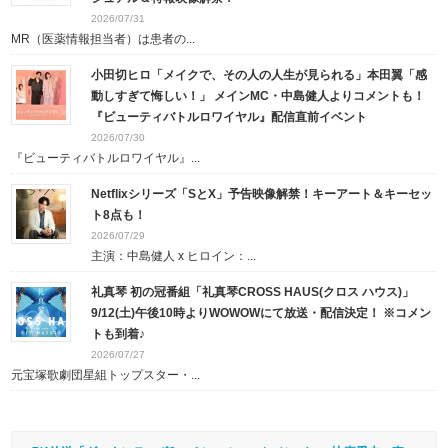
2026/07/31
MR（医薬情報担当者）は患者の...
小田切ヒロ「メイクで、その人の人生が見られる」本田翼「感
動しすぎて悔しい！」 メインMC・中島健人よりコメントも！
『ビューティバトルロワイヤル』配信直前イベント
2026/07/30
『ビューティバトルロワイヤル』...
Netflixシリーズ「SとX」予告映像解禁！キーアート＆キーセッ
ト8点も！
2026/07/29
主演：中島健人 x ヒロイン：...
礼真琴 初の冠番組「礼真琴CROSS HAUS(クロス ハウス)」
9/12(土)午後10時よりWOWOWにて放送・配信決定！ ※コメン
トも到着♪
2026/07/27
元宝塚歌劇団星組トップスター・...