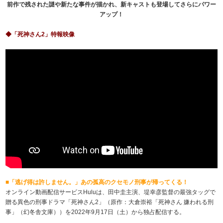
前作で残された謎や新たな事件が描かれ、新キャストも登場してさらにパワー
アップ！
◆「死神さん2」特報映像
■「逃げ得は許しません。」あの孤高のクセモノ刑事が帰ってくる！
オンライン動画配信サービスHuluは、田中圭主演、堤幸彦監督の最強タッグで
贈る異色の刑事ドラマ「死神さん2」（原作：大倉崇裕「死神さん 嫌われる刑
事」（幻冬舎文庫））を2022年9月17日（土）から独占配信する。