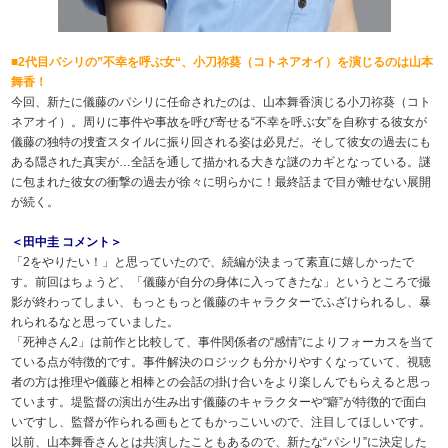
■2代目パシリの”不幸を呼ぶ女“、小刀祢葵（コトネアオイ）を演じるのは山本
舞香！
今回、新たに儀藤のパシリに任命されたのは、山本舞香演じる小刀祢葵（コト
ネアオイ）。周りに事件や事故を呼び寄せる“不幸を呼ぶ女”を自称する彼女が
儀藤の独特の捜査スタイルに振り回される姿は必見だ。そして彼女の過去にも
ある隠された真実が…全話を通して描かれる大きな謎のカギとなっている。謎
に包まれた彼女の衝撃の過去が徐々に明らかに！最終話まで目が離せない展開
が続く。
＜田中圭 コメント＞
「2をやりたい！」と思っていたので、続編が決まって素直に嬉しかったで
す。前回はちょうど、「儀藤が自分の身体に入ってきたな」というところで撮
影が終わってしまい、もっともっと儀藤のキャラクターでふざけられるし、暴
れられるなと思っていました。
「死神さん2」は前作と比較して、事件関係者の“感情”によりフォーカスを当て
ている点が特徴的です。事件解決のロジックも分かりやすくなっていて、視聴
者の方は推理や儀藤と相棒との会話の掛け合いをより楽しんでもらえると思っ
ています。堤監督の演出が生み出す儀藤のキャラクターや“癖”が特徴的で面白
いですし、監督が作られる画もとてもかっこいいので、注目してほしいです。
以前、山本舞香さんとは共演したこともあるので、新たな“パシリ”に決定した