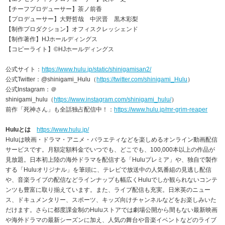
【チーフプロデューサー】茶ノ前香
【プロデューサー】大野哲哉 中沢晋 黒木彩梨
【制作プロダクション】オフィスクレッシェンド
【制作著作】HJホールディングス
【コピーライト】©HJホールディングス
公式サイト：
https://www.hulu.jp/static/shinigamisan2/
公式Twitter：@shinigami_Hulu（
https://twitter.com/shinigami_Hulu
）
公式Instagram：＠
shinigami_hulu（
https://www.instagram.com/shinigami_hulu/
）
前作「死神さん」も全話独占配信中！：
https://www.hulu.jp/mr-grim-reaper
Huluとは
https://www.hulu.jp/
Huluは映画・ドラマ・アニメ・バラエティなどを楽しめるオンライン動画配信
サービスです。月額定額料金でいつでも、どこでも、100,000本以上の作品が
見放題。日本初上陸の海外ドラマを配信する「Huluプレミア」や、独自で製作
する「Huluオリジナル」を筆頭に、テレビで放送中の人気番組の見逃し配信
や、音楽ライブの配信などラインナップも幅広くHuluでしか観られないコンテ
ンツも豊富に取り揃えています。また、ライブ配信も充実。日米英のニュー
ス、ドキュメンタリー、スポーツ、キッズ向けチャンネルなどをお楽しみいた
だけます。さらに都度課金制のHuluストアでは劇場公開から間もない最新映画
や海外ドラマの最新シーズンに加え、人気の舞台や音楽イベントなどのライブ