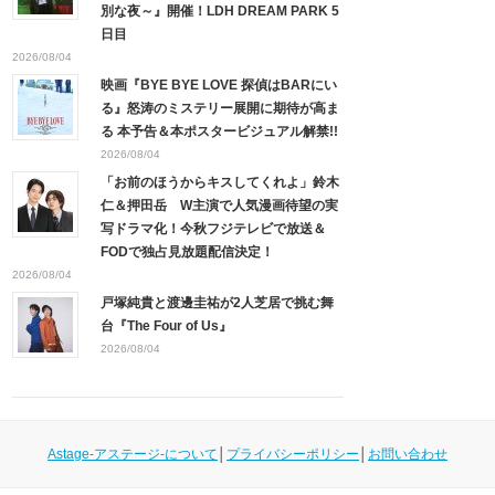
別な夜～』開催！LDH DREAM PARK 5
日目
2026/08/04
映画『BYE BYE LOVE 探偵はBARにい
る』怒涛のミステリー展開に期待が高ま
る 本予告＆本ポスタービジュアル解禁!!
2026/08/04
「お前のほうからキスしてくれよ」鈴木
仁＆押田岳 W主演で人気漫画待望の実
写ドラマ化！今秋フジテレビで放送＆
FODで独占見放題配信決定！
2026/08/04
戸塚純貴と渡邊圭祐が2人芝居で挑む舞
台『The Four of Us』
2026/08/04
Astage-アステージ-について
│
プライバシーポリシー
│
お問い合わせ