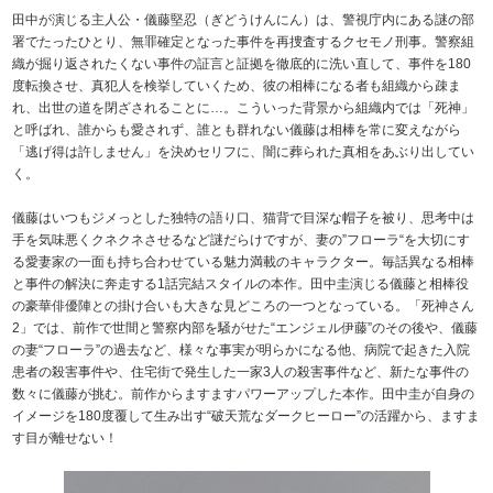
田中が演じる主人公・儀藤堅忍（ぎどうけんにん）は、警視庁内にある謎の部
署でたったひとり、無罪確定となった事件を再捜査するクセモノ刑事。警察組
織が掘り返されたくない事件の証言と証拠を徹底的に洗い直して、事件を180
度転換させ、真犯人を検挙していくため、彼の相棒になる者も組織から疎ま
れ、出世の道を閉ざされることに…。こういった背景から組織内では「死神」
と呼ばれ、誰からも愛されず、誰とも群れない儀藤は相棒を常に変えながら
「逃げ得は許しません」を決めセリフに、闇に葬られた真相をあぶり出してい
く。
儀藤はいつもジメっとした独特の語り口、猫背で目深な帽子を被り、思考中は
手を気味悪くクネクネさせるなど謎だらけですが、妻の”フローラ“を大切にす
る愛妻家の一面も持ち合わせている魅力満載のキャラクター。毎話異なる相棒
と事件の解決に奔走する1話完結スタイルの本作。田中圭演じる儀藤と相棒役
の豪華俳優陣との掛け合いも大きな見どころの一つとなっている。「死神さん
2」では、前作で世間と警察内部を騒がせた“エンジェル伊藤”のその後や、儀藤
の妻“フローラ”の過去など、様々な事実が明らかになる他、病院で起きた入院
患者の殺害事件や、住宅街で発生した一家3人の殺害事件など、新たな事件の
数々に儀藤が挑む。前作からますますパワーアップした本作。田中圭が自身の
イメージを180度覆して生み出す“破天荒なダークヒーロー”の活躍から、ますま
す目が離せない！