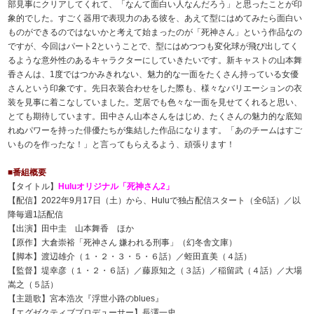
部見事にクリアしてくれて、「なんて面白い人なんだろう」と思ったことが印
象的でした。すごく器用で表現力のある彼を、あえて型にはめてみたら面白い
ものができるのではないかと考えて始まったのが「死神さん」という作品なの
ですが、今回はパート2ということで、型にはめつつも変化球が飛び出してく
るような意外性のあるキャラクターにしていきたいです。新キャストの山本舞
香さんは、1度ではつかみきれない、魅力的な一面をたくさん持っている女優
さんという印象です。先日衣装合わせをした際も、様々なバリエーションの衣
装を見事に着こなしていました。芝居でも色々な一面を見せてくれると思い、
とても期待しています。田中さん山本さんをはじめ、たくさんの魅力的な底知
れぬパワーを持った俳優たちが集結した作品になります。「あのチームはすご
いものを作ったな！」と言ってもらえるよう、頑張ります！
■番組概要
【タイトル】
Huluオリジナル「死神さん2」
【配信】2022年9月17日（土）から、Huluで独占配信スタート（全6話）／以
降毎週1話配信
【出演】田中圭 山本舞香 ほか
【原作】大倉崇裕「死神さん 嫌われる刑事」（幻冬舎文庫）
【脚本】渡辺雄介（１・２・３・５・６話）／蛭田直美（４話）
【監督】堤幸彦（１・２・６話）／藤原知之（３話）／稲留武（４話）／大場
嵩之（５話）
【主題歌】宮本浩次『浮世小路のblues』
【エグゼクティブプロデューサー】長澤一史