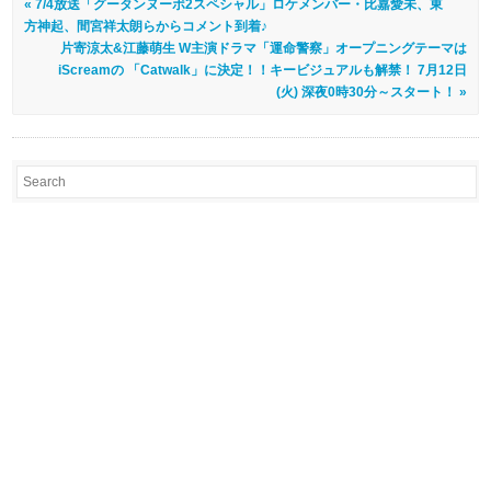
« 7/4放送「グータンヌーボ2スペシャル」ロケメンバー・比嘉愛未、東
方神起、間宮祥太朗らからコメント到着♪
片寄涼太&江藤萌生 W主演ドラマ「運命警察」オープニングテーマは
iScreamの 「Catwalk」に決定！！キービジュアルも解禁！ 7月12日
(火) 深夜0時30分～スタート！ »