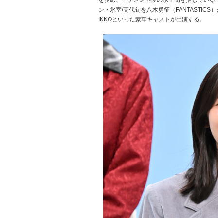
を務め、イケメン俳優の氷室旬を推している
ン・氷室/高代旬を八木勇征（FANTASTI
IKKOといった豪華キャストが出演する。