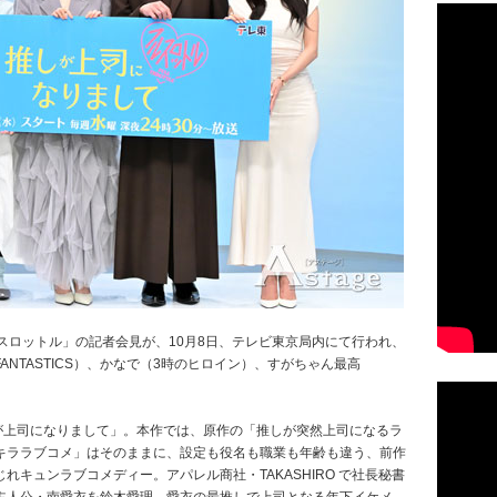
ルスロットル」の記者会見が、10月8日、テレビ東京局内にて行われ、
NTASTICS）、かなで（3時のヒロイン）、すがちゃん最高
推しが上司になりまして」。本作では、原作の「推しが突然上司になるラ
キララブコメ」はそのままに、設定も役名も職業も年齢も違う、前作
キュンラブコメディー。アパレル商社・TAKASHIRO で社長秘書