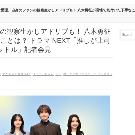
鈴木愛理、自身のファンの観察生かしアドリブも！ 八木勇征が現場で気付いた下手なこと
の観察生かしアドリブも！ 八木勇征
とは？ ドラマ NEXT「推しが上司
ットル」記者会見
で
,
すがちゃん最高NO.1
,
ばーていちゃん
,
ミチ
,
推しが上司になりまして フルスロッ