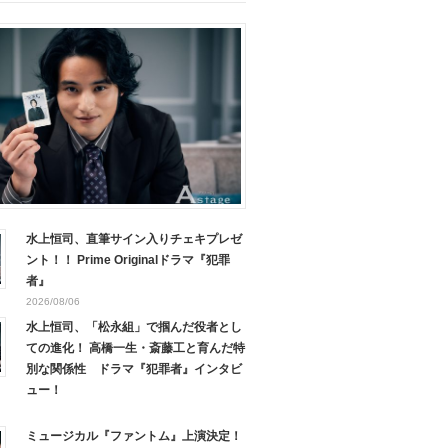
水上恒司、直筆サイン入りチェキプレゼ
ント！！ Prime Originalドラマ『犯罪
者』
2026/08/06
水上恒司、「松永組」で掴んだ役者とし
ての進化！ 高橋一生・斎藤工と育んだ特
別な関係性 ドラマ『犯罪者』インタビ
ュー！
ミュージカル『ファントム』上演決定！