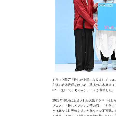
ドラマ NEXT「推しが上司になりまして フ
主演の鈴木愛理をはじめ、共演の八木勇征（FA
No.1（ばーていちゃん）、ミチが登壇した。
2023年 10月に放送された人気ドラマ「
ブコメ」「推しとファンの夢の恋」「キラッ
とは異なる世界線を描いた胸キュン不可避のじれ