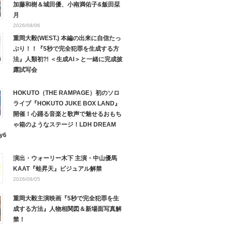
加藤和樹＆城田優、小南満佑子&飯田栞
月
2026/08/06
重岡大毅(WEST.) 本編の出来に自信たっ
ぷり！！『5秒で完全犯罪を生成する方
法』人類初?! ＜生成AI＞と一緒に完成披
露試写会
HOKUTO（THE RAMPAGE）初のソロ
ライブ『HOKUTO JUKE BOX LAND』
開催！心踊る音楽と歌声で魅せるおもち
ゃ箱のようなステージ！LDH DREAM
y6
演出・ウォーリー木下 主演・中山優馬
KAAT『蛙昇天』ビジュアル解禁
2026/08/05
重岡大毅主演映画『5秒で完全犯罪を生
成する方法』人物相関図＆新場面写真解
禁！