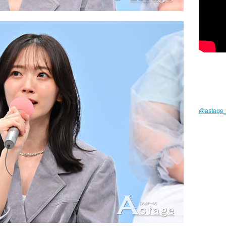
@astag