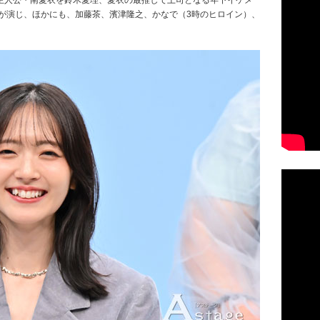
主人公・南愛衣を鈴木愛理、愛衣の最推しで上司となる年下イケメ
CS）が演じ、ほかにも、加藤茶、濱津隆之、かなで（3時のヒロイン）、