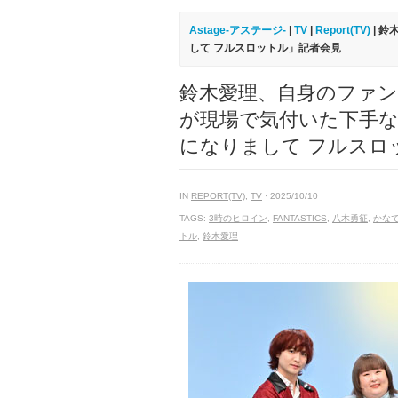
Astage-アステージ-
|
TV
|
Report(TV)
| 
して フルスロットル」記者会見
鈴木愛理、自身のファン
が現場で気付いた下手なこ
になりまして フルスロ
IN
REPORT(TV)
,
TV
· 2025/10/10
TAGS:
3時のヒロイン
,
FANTASTICS
,
⼋⽊勇征
,
かな
トル
,
鈴⽊愛理