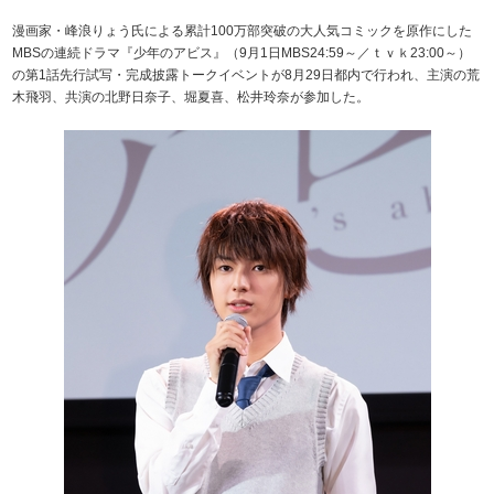
漫画家・峰浪りょう氏による累計100万部突破の大人気コミックを原作にした
MBSの連続ドラマ『少年のアビス』（9月1日MBS24:59～／ｔｖｋ23:00～）
の第1話先行試写・完成披露トークイベントが8月29日都内で行われ、主演の荒
木飛羽、共演の北野日奈子、堀夏喜、松井玲奈が参加した。