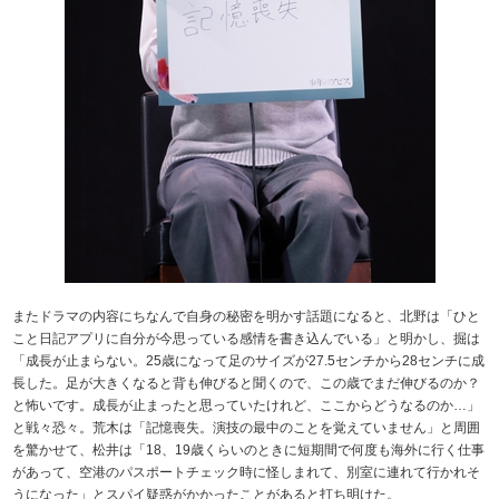
またドラマの内容にちなんで自身の秘密を明かす話題になると、北野は「ひと
こと日記アプリに自分が今思っている感情を書き込んでいる」と明かし、掘は
「成長が止まらない。25歳になって足のサイズが27.5センチから28センチに成
長した。足が大きくなると背も伸びると聞くので、この歳でまだ伸びるのか？
と怖いです。成長が止まったと思っていたけれど、ここからどうなるのか…」
と戦々恐々。荒木は「記憶喪失。演技の最中のことを覚えていません」と周囲
を驚かせて、松井は「18、19歳くらいのときに短期間で何度も海外に行く仕事
があって、空港のパスポートチェック時に怪しまれて、別室に連れて行かれそ
うになった」とスパイ疑惑がかかったことがあると打ち明けた。