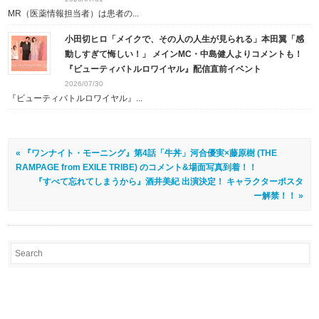
MR（医薬情報担当者）は患者の...
小田切ヒロ「メイクで、その人の人生が見られる」本田翼「感
動しすぎて悔しい！」 メインMC・中島健人よりコメントも！
『ビューティバトルロワイヤル』配信直前イベント
2026/07/30
『ビューティバトルロワイヤル』...
« 『ワンナイト・モーニング』第4話「牛丼」河合優実×藤原樹 (THE
RAMPAGE from EXILE TRIBE) のコメント&場面写真到着！！
『すべて忘れてしまうから』酒井美紀 出演決定！ キャラクターポスタ
ー解禁！！ »