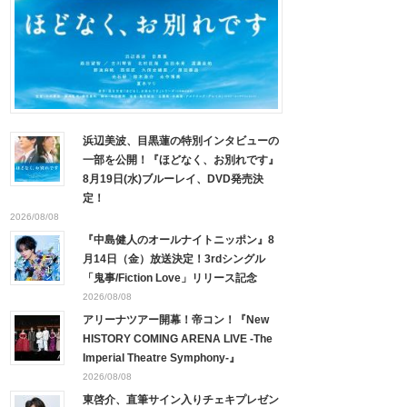
浜辺美波、目黒蓮の特別インタビューの
一部を公開！『ほどなく、お別れです』
8月19日(水)ブルーレイ、DVD発売決
定！
2026/08/08
『中島健人のオールナイトニッポン』8
月14日（金）放送決定！3rdシングル
「鬼事/Fiction Love」リリース記念
2026/08/08
アリーナツアー開幕！帝コン！『New
HISTORY COMING ARENA LIVE -The
Imperial Theatre Symphony-』
2026/08/08
東啓介、直筆サイン入りチェキプレゼン