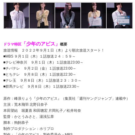
「少年のアビス」
ドラマ特区
概要
放送情報 ２０２２年９月１日（木）より順次放送スタート！
■MBS ９月１日（木）１話放送２４：５９～
■テレビ神奈川 ９月１日（木）１話放送23:00～
■チバテレ ９月２日（金）１話放送23:00～
■とちテレ ９月８日（木）１話放送22:30～
■テレ玉 ９月８日（木）１話放送２３：３０～
■群馬テレビ ９月８日（木）１話放送23:30～
原作：峰浪りょう『少年のアビス』（集英社「週刊ヤングジャンプ」連載中）
主演：荒木飛羽 北野日奈子
本田望結 堀夏喜 和田聰宏 片岡礼子／松井玲奈
監督：かとうみさと、湯浅弘章
脚本：狗飼恭子
制作プロダクション：ホリプロ
製作：「少年のアビス」製作委員会・MBS