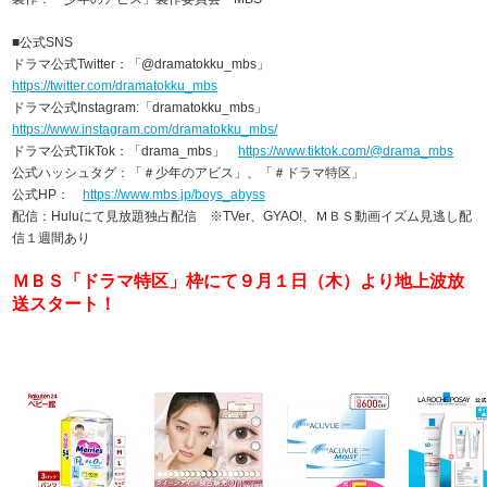
■公式SNS
ドラマ公式Twitter：「@dramatokku_mbs」
https://twitter.com/dramatokku_mbs
ドラマ公式Instagram:「dramatokku_mbs」
https://www.instagram.com/dramatokku_mbs/
ドラマ公式TikTok：「drama_mbs」
https://www.tiktok.com/@drama_mbs
公式ハッシュタグ：「＃少年のアビス」、「＃ドラマ特区」
公式HP：
https://www.mbs.jp/boys_abyss
配信：Huluにて見放題独占配信 ※TVer、GYAO!、ＭＢＳ動画イズム見逃し配
信１週間あり
ＭＢＳ「ドラマ特区」枠にて９月１日（木）より地上波放
送スタート！