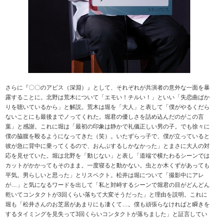
さらに『〇〇のアビス（深淵）』として、それぞれが共演者の意外な一面を暴
露することに。北野は荒木について「エモい！チルい！」といい「失恋曲ばか
りを聴いているから」と解説。荒木は堀を「大人」と表して「僕がやるくだら
ないことにも最後までノってくれた。堀君の優しさを詰め込んだのがこの言
葉」と感謝。これに堀は「最初の印象は静かで礼儀正しい男の子。でも徐々に
僕の脇腹を殴るようになってきた（笑）。いたずらっ子で、僕が立っていると
彼が急に背中に乗ってくるので、おんぶするしかなかった」とまさに大人の対
応を見せていた。堀は北野を「動じない」と表し「道端で横たわるシーンでは
カットがかかってもそのまま。一度寝ると動かない。虫とか木くずがあっても
平気。男らしいと思った」とリスペクト。松井は堀について「撮影中にアレ
が…」と気になるワードを出して「私と対峙するシーンで堀君の目がどんどん
乾いてコンタクトが3回くらい落ちて大変そうだった」と理由を説明。これに
堀も「松井さんのお芝居があまりにも凄くて…。僕も頑張らなければと瞬きを
するタイミングを見失って3回くらいコンタクトが落ちました」と証言してい