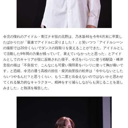
令児の憧れのアイドル・青江ナギ役の北野は、乃木坂46を今年4月末に卒業し
たばかりだが「最速でアイドルに戻りました！」と笑いつつ「アイドルシーン
の撮影では20分くらいでダンスの段取りを覚えることができた。アイドルとし
て活動した9年間の力量が残っていて、衰えていなかったと思った」とアイド
ルとしてのキャリアが役に反映された様子。令児をパシリに使う幼馴染・峰岸
玄役の堀は「不良役で、こんなにも可愛い飛羽君をパシリに使って胸が痛いで
す」と恐縮。令児の通う高校の担任・柴沢由里役の松井は「今やらないとした
らいつやるんだ？と思うくらい、もう二度と出会えないのではないかと思わせ
てくれる魅力的なキャラクター。精神をすり減らしながらも演じることを楽し
みました」と熱演を報告した。