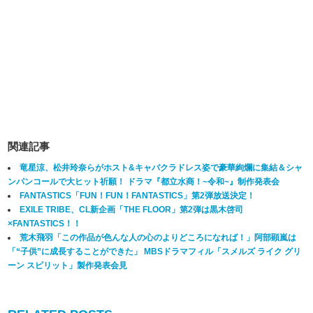
関連記事
竜星涼、松井玲奈らがホスト&キャバクラドレス姿で豪華絢爛に集結＆シャ
ンパンコールで大ヒット祈願！ ドラマ『都立水商！~令和~』制作発表会
FANTASTICS「FUN！FUN！FANTASTICS」第2弾放送決定！
EXILE TRIBE、CL新企画「THE FLOOR」第2弾は黒木啓司
×FANTASTICS！！
荒木飛羽「この作品が色んな人の心のよりどころになれば！」阿部顕嵐は
「“子供”に成長することができた」 MBSドラマフィル「スメルズ ライク グリ
ーン スピリット」製作発表会見