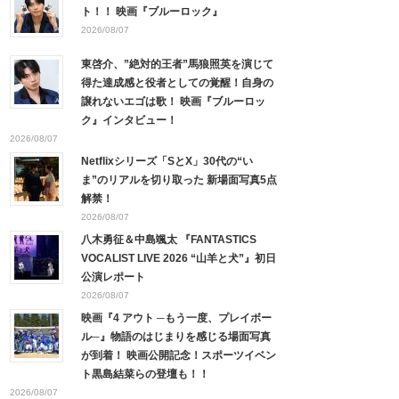
ト！！ 映画『ブルーロック』
2026/08/07
東啓介、”絶対的王者”馬狼照英を演じて
得た達成感と役者としての覚醒！自身の
譲れないエゴは歌！ 映画『ブルーロッ
ク』インタビュー！
2026/08/07
Netflixシリーズ「SとX」30代の“い
ま”のリアルを切り取った 新場面写真5点
解禁！
2026/08/07
八木勇征＆中島颯太 『FANTASTICS
VOCALIST LIVE 2026 “山羊と犬”』初日
公演レポート
2026/08/07
映画『4 アウト ─もう一度、プレイボー
ル─』物語のはじまりを感じる場面写真
が到着！ 映画公開記念！スポーツイベン
ト黒島結菜らの登壇も！！
2026/08/07