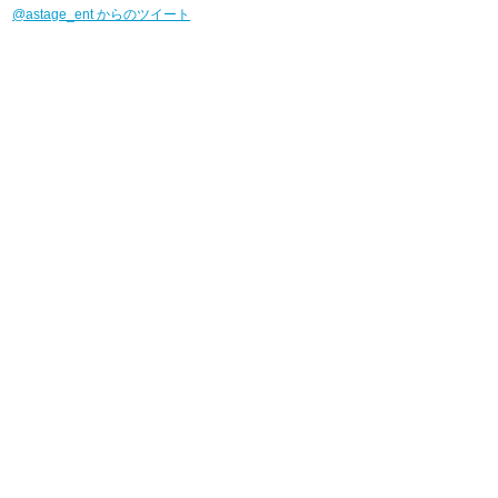
@astage_ent からのツイート