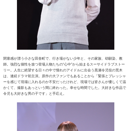
閉塞感が漂う小さな田舎町で、行き場がない少年と、その家族、幼馴染、教
師。強烈な個性を放つ登場人物たちの“心中”から始まるスーサイドラブストー
リー。人生に絶望する日々の中で憧れのアイドルに出会う黒瀬令児役の荒木
は、連続ドラマ初主演。原作の大ファンでもあることから「緊張とプレッシャ
ーを感じて現場に入れるのか不安だったけれど、現場では皆さんが優しくて温
かくて、撮影もあっという間に終わった。幸せな時間でした。大好きな作品で
令児も大好きな男の子です」と手応え。