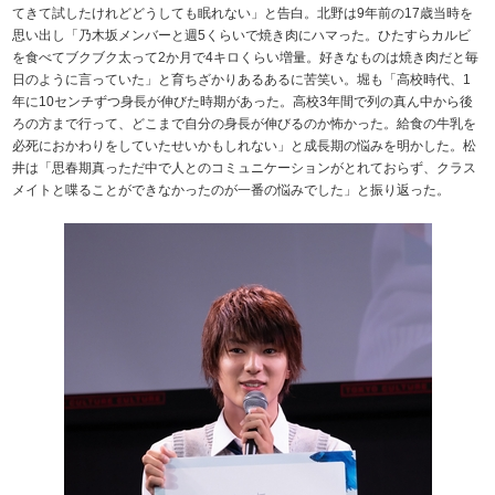
てきて試したけれどどうしても眠れない」と告白。北野は9年前の17歳当時を
思い出し「乃木坂メンバーと週5くらいで焼き肉にハマった。ひたすらカルビ
を食べてブクブク太って2か月で4キロくらい増量。好きなものは焼き肉だと毎
日のように言っていた」と育ちざかりあるあるに苦笑い。堀も「高校時代、1
年に10センチずつ身長が伸びた時期があった。高校3年間で列の真ん中から後
ろの方まで行って、どこまで自分の身長が伸びるのか怖かった。給食の牛乳を
必死におかわりをしていたせいかもしれない」と成長期の悩みを明かした。松
井は「思春期真っただ中で人とのコミュニケーションがとれておらず、クラス
メイトと喋ることができなかったのが一番の悩みでした」と振り返った。