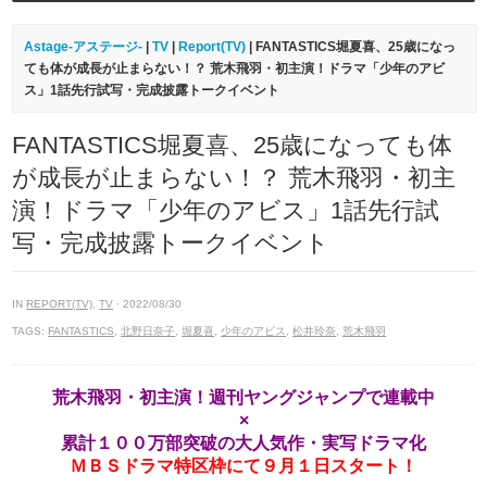
Astage-アステージ-
|
TV
|
Report(TV)
| FANTASTICS堀夏喜、25歳になっ
ても体が成長が止まらない！？ 荒木飛羽・初主演！ドラマ「少年のアビ
ス」1話先行試写・完成披露トークイベント
FANTASTICS堀夏喜、25歳になっても体
が成長が止まらない！？ 荒木飛羽・初主
演！ドラマ「少年のアビス」1話先行試
写・完成披露トークイベント
IN
REPORT(TV)
,
TV
· 2022/08/30
TAGS:
FANTASTICS
,
北野日奈子
,
堀夏喜
,
少年のアビス
,
松井玲奈
,
荒木飛羽
荒木飛羽・初主演！週刊ヤングジャンプで連載中
×
累計１００万部突破の大人気作・実写ドラマ化
ＭＢＳドラマ特区枠にて９月１日スタート！