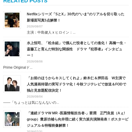
RELATED POSTS
Netflixシリーズ「SとX」30代の“いま”のリアルを切り取った
新場面写真5点解禁！
2026/08/07
主演：中島健人 x ヒロイン：...
水上恒司、「松永組」で掴んだ役者としての進化！ 高橋一生・
斎藤工と育んだ特別な関係性 ドラマ『犯罪者』インタビュ
ー！
2026/08/06
Prime Originalド...
「お前のほうからキスしてくれよ」鈴木仁＆押田岳 W主演で
人気漫画待望の実写ドラマ化！今秋フジテレビで放送＆FODで
独占見放題配信決定！
2026/08/04
――「ちょっとは気になんないの...
「連続ドラマW MR -医薬情報担当者-」要潤 正門良規（Aぇ!
group）豊原功補ら向井理に続く実力派共演陣発表！ポスタービ
ジュアル＆特報映像解禁！
2026/07/31