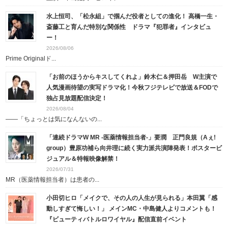
水上恒司、「松永組」で掴んだ役者としての進化！ 高橋一生・
斎藤工と育んだ特別な関係性 ドラマ『犯罪者』インタビュ
ー！
2026/08/06
Prime Originalド...
「お前のほうからキスしてくれよ」鈴木仁＆押田岳 W主演で
人気漫画待望の実写ドラマ化！今秋フジテレビで放送＆FODで
独占見放題配信決定！
2026/08/04
――「ちょっとは気になんないの...
「連続ドラマW MR -医薬情報担当者-」要潤 正門良規（Aぇ!
group）豊原功補ら向井理に続く実力派共演陣発表！ポスタービ
ジュアル＆特報映像解禁！
2026/07/31
MR（医薬情報担当者）は患者の...
小田切ヒロ「メイクで、その人の人生が見られる」本田翼「感
動しすぎて悔しい！」 メインMC・中島健人よりコメントも！
『ビューティバトルロワイヤル』配信直前イベント