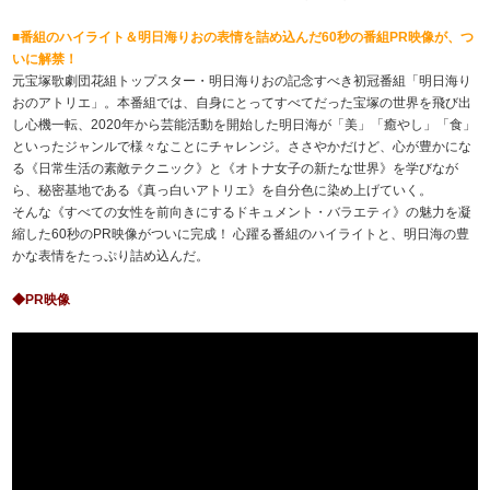
■番組のハイライト＆明日海りおの表情を詰め込んだ60秒の番組PR映像が、つ
いに解禁！
元宝塚歌劇団花組トップスター・明日海りおの記念すべき初冠番組「明日海り
おのアトリエ」。本番組では、自身にとってすべてだった宝塚の世界を飛び出
し心機一転、2020年から芸能活動を開始した明日海が「美」「癒やし」「食」
といったジャンルで様々なことにチャレンジ。ささやかだけど、心が豊かにな
る《日常生活の素敵テクニック》と《オトナ女子の新たな世界》を学びなが
ら、秘密基地である《真っ白いアトリエ》を自分色に染め上げていく。
そんな《すべての女性を前向きにするドキュメント・バラエティ》の魅力を凝
縮した60秒のPR映像がついに完成！ 心躍る番組のハイライトと、明日海の豊
かな表情をたっぷり詰め込んだ。
◆PR映像