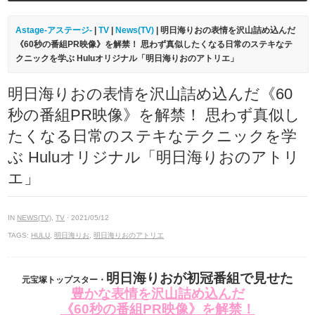
Astage-アステージ-
|
TV
|
News(TV)
| 明日海りおの表情を沢山詰め込んだ
《60秒の番組PR映像》を解禁！ 思わず真似したくなる日常のステキなテ
クニックを学ぶ Huluオリジナル「明日海りおのアトリエ」
明日海りおの表情を沢山詰め込んだ《60
秒の番組PR映像》を解禁！ 思わず真似し
たくなる日常のステキなテクニックを学
ぶ Huluオリジナル「明日海りおのアトリ
エ」
IN
NEWS(TV)
,
TV
· 2021/05/12
TAGS:
HULU
,
明日海りお
,
明日海りおのアトリエ
明日海りおが初冠番組で見せた
元宝塚トップスター・
豊かな表情を沢山詰め込んだ
《60秒の番組PR映像》を解禁！