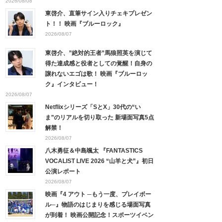
2026/08/08
東啓介、直筆サイン入りチェキプレゼン
ト！！ 映画『ブルーロック』
2026/08/07
東啓介、”絶対的王者”馬狼照英を演じて
得た達成感と役者としての覚醒！自身の
譲れないエゴは歌！ 映画『ブルーロッ
ク』インタビュー！
2026/08/07
Netflixシリーズ「SとX」30代の“い
ま”のリアルを切り取った 新場面写真5点
解禁！
2026/08/07
八木勇征＆中島颯太 『FANTASTICS
VOCALIST LIVE 2026 “山羊と犬”』初日
公演レポート
2026/08/07
映画『4 アウト ─もう一度、プレイボー
ル─』物語のはじまりを感じる場面写真
が到着！ 映画公開記念！スポーツイベン