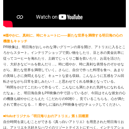
■穏やかに、真剣に、時にキュートに――新たな世界を満喫する明日海の心の
機微もキャッチ
PR映像は、明日海がおしゃれな薄いグリーンの扉を開け、アトリエに入るとこ
ろからスタート。インテリアショップで買い物をしたり、豆と水の黄金比率に
従ってコーヒーを淹れたり、土鍋でじっくりご飯を炊いたり、お花を活けた
り、大好きなビールを飲んだり…。時に穏やか、時に真剣な表情をのぞかせな
がら、新たな世界を満喫していく。さらに、自分で作った料理を食べ、あまり
の美味しさに身悶えるなど、キュートな姿も収録。こんなふうに五感をフル回
転させながら日常を楽しみたい！…と思わせてくれる映像となっている。
「時間をかけてこだわって作るって、こんなにも満たされた気持ちになれるん
だなぁ」と、明日海自身もPR映像の中で語っているが、今回はそんな彼女の心
の機微も細やかにとらえた《こだわりの60秒》。見ているこちらも、心が満た
されて豊かになる…！ 癒やしに溢れたPR映像をぜひチェックしてください。
■Huluオリジナル「明日海りおのアトリエ」第１回概要
自分時間を楽しむことができる《真っ白いアトリエ》を用意された明日海りお
は、アトリエを大好きなハワイのリゾートテイストにすべく、インテリアショ