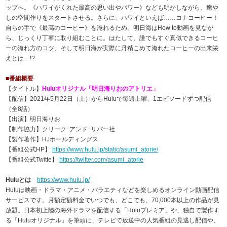
ップへ。《ハワイがくれた最高の思い出やパワー》なども明かしながら、癒や
しの空間作りをスタートさせる。さらに、ハワイといえば……コナコーヒー！
自らの手で《最高のコーヒー》を淹れるため、明日海はHow to動画を見なが
ら、じっくり丁寧に取り組むことに。はたして、誰でもすぐ真似できるコーヒ
ーの淹れ方のコツ、そして明日海が実際に丹精こめて淹れたコーヒーの出来栄
えとは…!?
■番組概要
【タイトル】
Huluオリジナル「明日海りおのアトリエ」
【配信】2021年5月22日（土）からHuluで毎週土曜、1エピソードずつ配信
（全8話）
【出演】明日海りお
【制作協力】クリーク･アンド･リバー社
【製作著作】HJホールディングス
【番組公式HP】
https://www.hulu.jp/static/asumi_atorie/
【番組公式Twitte】
https://twitter.com/asumi_atorie
Huluとは
https://www.hulu.jp/
Huluは映画・ドラマ・アニメ・バラエティなどを楽しめるオンライン動画配信
サービスです。月額定額料金でいつでも、どこでも、70,000本以上の作品が見
放題。日本初上陸の海外ドラマを配信する「Huluプレミア」や、独自で製作す
る「Huluオリジナル」を筆頭に、テレビで放送中の人気番組の見逃し配信や、