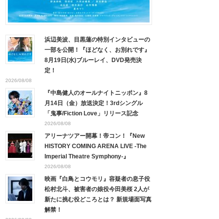
浜辺美波、目黒蓮の特別インタビューの
一部を公開！『ほどなく、お別れです』
8月19日(水)ブルーレイ、DVD発売決
定！
2026/08/08
『中島健人のオールナイトニッポン』8
月14日（金）放送決定！3rdシングル
「鬼事/Fiction Love」リリース記念
2026/08/08
アリーナツアー開幕！帝コン！『New
HISTORY COMING ARENA LIVE -The
Imperial Theatre Symphony-』
2026/08/08
映画『白鳥とコウモリ』容疑者の息子役
松村北斗、被害者の娘役今田美桜 2人が
新たに挑む役どころとは？ 新規場面写真
解禁！