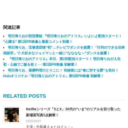
関連記事
明日海りおの初冠番組 『明日海りおのアトリエ』いよいよ配信スタート！
”心躍る” 第1回PR映像と最新コメント到着！
明日海りお、宝塚退団後“初”…テレビでダンスを披露！「行列のできる法律
相談所」で 大好きなジョイマンと一緒に“なななな～”ダンスを披露！
『明日海りおのアトリエ』本日、第2回配信スタート！ 明日海りおが人生
初・土鍋でご飯を炊く･･･第2回PR映像 初解禁！
明日海りお、薬膳料理のとりこに！ 収録後には“食に対する愛”も告白！
Huluオリジナル「明日海りおのアトリエ」第5回PR映像 初解禁！
RELATED POSTS
Netflixシリーズ「SとX」30代の“いま”のリアルを切り取った
新場面写真5点解禁！
2026/08/07
主演：中島健人 x ヒロイン：...