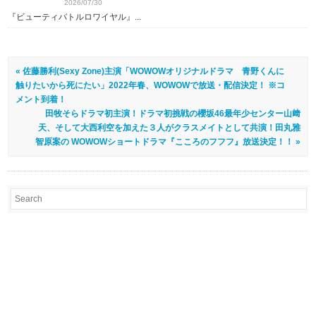
2026/07/30
『ビューティバトルロワイヤル』...
« 佐藤勝利(Sexy Zone)主演「WOWOWオリジナルドラマ 青野くんに
触りたいから死にたい」2022年春、WOWOWで放送・配信決定！ ※コ
メント到着！
田牧そらドラマ初主演！ドラマ初挑戦の櫻坂46最年少センター山﨑
天、そして大西利空を加えた３人がクラスメイトとして共演！田丸雅
智原案の WOWOWショートドラマ『こころのフフフ』放送決定！！ »