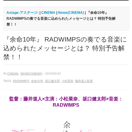
Astage-アステージ-
|
CINEMA
|
News(CINEMA)
| 『余命10年』
RADWIMPSの奏でる音楽に込められたメッセージとは？ 特別予告解
禁！！
『余命10年』 RADWIMPSの奏でる音楽に
込められたメッセージとは？ 特別予告解
禁！！
IN
CINEMA
,
NEWS(CINEMA)
· 2022/02/23
TAGS:
RADWIMPS
,
余命10年
,
坂口健太郎
,
小松菜奈
,
藤井道人監督
監督：藤井道人×主演：小松菜奈、坂口健太郎×音楽：
RADWIMPS