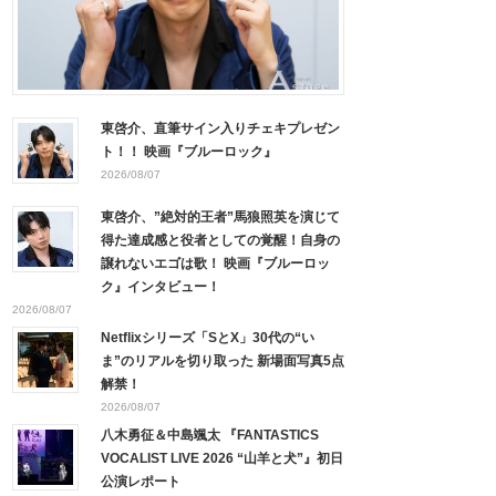
東啓介、直筆サイン入りチェキプレゼン
ト！！ 映画『ブルーロック』
2026/08/07
東啓介、”絶対的王者”馬狼照英を演じて
得た達成感と役者としての覚醒！自身の
譲れないエゴは歌！ 映画『ブルーロッ
ク』インタビュー！
2026/08/07
Netflixシリーズ「SとX」30代の“い
ま”のリアルを切り取った 新場面写真5点
解禁！
2026/08/07
八木勇征＆中島颯太 『FANTASTICS
VOCALIST LIVE 2026 “山羊と犬”』初日
公演レポート