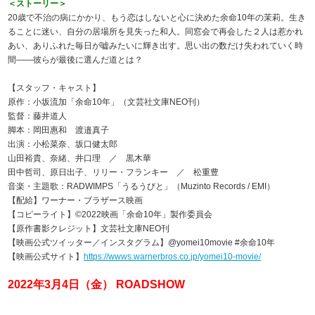
＜ストーリー＞
20歳で不治の病にかかり、もう恋はしないと心に決めた余命10年の茉莉。生き
ることに迷い、自分の居場所を見失った和人。同窓会で再会した２人は惹かれ
あい、ありふれた毎日が嘘みたいに輝き出す。思い出の数だけ失われていく時
間――彼らが最後に選んだ道とは？
【スタッフ・キャスト】
原作：小坂流加「余命10年」（文芸社文庫NEO刊）
監督：藤井道人
脚本：岡田惠和 渡邉真子
出演：小松菜奈、坂口健太郎
山田裕貴、奈緒、井口理 ／ 黒木華
田中哲司、原日出子、リリー・フランキー ／ 松重豊
音楽・主題歌：RADWIMPS「うるうびと」（Muzinto Records / EMI）
【配給】ワーナー・ブラザース映画
【コピーライト】©2022映画「余命10年」製作委員会
【原作書影クレジット】文芸社文庫NEO刊
【映画公式ツイッター／インスタグラム】@yomei10movie #余命10年
【映画公式サイト】
https://wwws.warnerbros.co.jp/yomei10-movie/
2022年3月4日（金） ROADSHOW