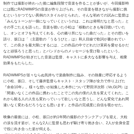
制作では撮影が終わった後に編集段階で音楽を作ることが多いが、今回撮影時
には既にRADWIMPSの音楽が作り上げられ、その音楽を聴きながら撮影に挑
むというかつてない異例のスタイルがとられた。そんな初めての試みに監督は
「みんなトーンが一個になっていくというのは、これは発明だなと思った」と
その手ごたえを語った。音楽を聴いた小松は「移動のときも毎日聴いていた
し、オンとオフを与えてくれる、心の拠り所になった曲だった」とその想いを
語り、坂口は「（主題歌の「うるうびと」は）和人目線で歌詞が書かれてい
て、この良さを最大限にするには、この作品の中でどれだけ茉莉を愛せるかだ
なと頑張ろうと思った」とバンドからのメッセージを受け取ったという。
RADWIMPSが紡ぎだした音楽は監督、キャストに多大なる影響を与え、相乗
効果をもたらした。
RADWIMPSが並々ならぬ気持ちで楽曲制作に臨み、その熱量に呼応するよう
に小松、坂口、そして藤井監督らキャスト・スタッフ陣が全力で作り上げた
『余命10年』。様々な想いが結集した本作について野田洋次郎（Vo,Gt,Pf）は
「間違いなくこの作品に携わったことでこの先の僕の人生を変えてくれた。こ
れから観る人の人生も変わっていって欲しいなと思うし、どんな変化であれ間
違いなく変わるだろうなとも思います」と作品の完成度に自信を覗かせた。
映像の最後には、小松、坂口が約1年間の撮影のクランクアップを迎え、大粒
の涙を流す姿が。そんな2人に監督も思わず駆け寄り抱き合い、2人が全身全霊
で役に向き合った姿が伺える。