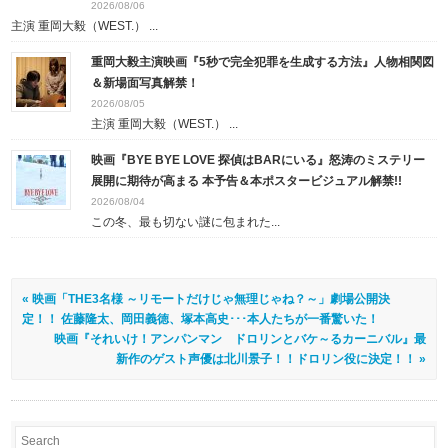
2026/08/06
主演 重岡大毅（WEST.） ...
重岡大毅主演映画『5秒で完全犯罪を生成する方法』人物相関図
＆新場面写真解禁！
2026/08/05
主演 重岡大毅（WEST.） ...
映画『BYE BYE LOVE 探偵はBARにいる』怒涛のミステリー
展開に期待が高まる 本予告＆本ポスタービジュアル解禁!!
2026/08/04
この冬、最も切ない謎に包まれた...
« 映画「THE3名様 ～リモートだけじゃ無理じゃね？～」劇場公開決
定！！ 佐藤隆太、岡田義徳、塚本高史･･･本人たちが一番驚いた！
映画『それいけ！アンパンマン ドロリンとバケ～るカーニバル』最
新作のゲスト声優は北川景子！！ドロリン役に決定！！ »