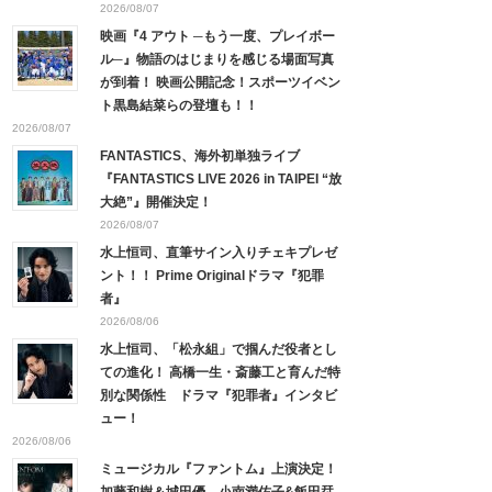
2026/08/07
映画『4 アウト ─もう一度、プレイボー
ル─』物語のはじまりを感じる場面写真
が到着！ 映画公開記念！スポーツイベン
ト黒島結菜らの登壇も！！
2026/08/07
FANTASTICS、海外初単独ライブ
『FANTASTICS LIVE 2026 in TAIPEI “放
大絶”』開催決定！
2026/08/07
水上恒司、直筆サイン入りチェキプレゼ
ント！！ Prime Originalドラマ『犯罪
者』
2026/08/06
水上恒司、「松永組」で掴んだ役者とし
ての進化！ 高橋一生・斎藤工と育んだ特
別な関係性 ドラマ『犯罪者』インタビ
ュー！
2026/08/06
ミュージカル『ファントム』上演決定！