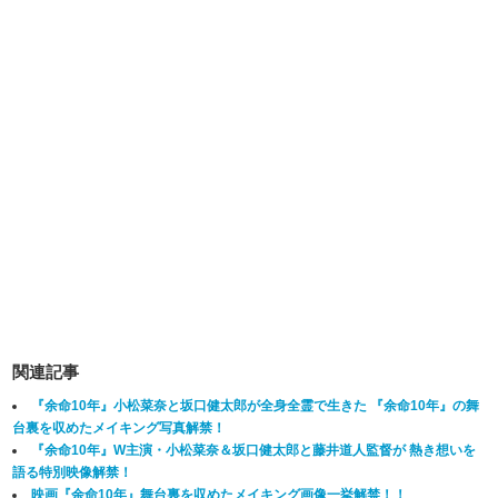
関連記事
『余命10年』小松菜奈と坂口健太郎が全身全霊で生きた 『余命10年』の舞
台裏を収めたメイキング写真解禁！
『余命10年』W主演・小松菜奈＆坂口健太郎と藤井道人監督が 熱き想いを
語る特別映像解禁！
映画『余命10年』舞台裏を収めたメイキング画像一挙解禁！！