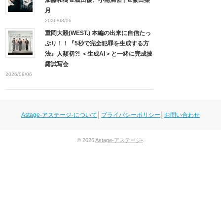
加藤和樹＆城田優、小南満佑子&飯田栞
月
2026/08/06
重岡大毅(WEST.) 本編の出来に自信たっ
ぷり！！『5秒で完全犯罪を生成する方
法』人類初?! ＜生成AI＞と一緒に完成披
露試写会
2026/08/06
Astage-アステージ-について
│
プライバシーポリシー
│
お問い合わせ
© 2026
Astage-アステージ-
.