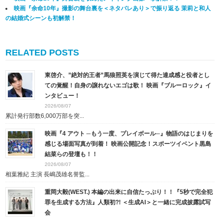
映画『余命10年』撮影の舞台裏を＜ネタバレあり＞で振り返る 茉莉と和人
の結婚式シーンも初解禁！
RELATED POSTS
東啓介、”絶対的王者”馬狼照英を演じて得た達成感と役者とし
ての覚醒！自身の譲れないエゴは歌！ 映画『ブルーロック』イ
ンタビュー！
2026/08/07
累計発行部数6,000万部を突...
映画『4 アウト ─もう一度、プレイボール─』物語のはじまりを
感じる場面写真が到着！ 映画公開記念！スポーツイベント黒島
結菜らの登壇も！！
2026/08/07
相葉雅紀 主演 長嶋茂雄名誉監...
重岡大毅(WEST.) 本編の出来に自信たっぷり！！『5秒で完全犯
罪を生成する方法』人類初?! ＜生成AI＞と一緒に完成披露試写
会