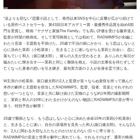
“涙よりも切ない”恋愛小説として、発売以来SNSを中心に反響が広がり続けて
いる原作ベストセラーを、第43回日本アカデミー賞・最優秀作品賞を始め6部
門を受賞し、映画『ヤクザと家族The Family』でも高い評価を受ける藤井道人
監督が待望の映画化。そして実写映画としては初めて、RADWIMPSが全編に
わたり音楽・主題歌を手掛けた。20歳で不治の病にかかり、もう恋はしないと
心に決めた茉莉（小松菜奈）。生きることに迷いながらも茉莉と出会い、恋に
落ちていく和人（坂口健太郎）。彼らの人生が交わるとき、ありふれた毎日が
嘘みたいに輝き出す――茉莉と同じく難病を抱え、小説の文庫化を待たずして
亡くなった著者の想いを引き継ぎ、最旬実力派の２人が全身全霊で演じる。
W主演の小松菜奈、坂口健太郎の2人と監督が並々ならぬ覚悟を持って挑んだ
本作の劇伴と主題歌を担当したRADWIMPS。監督、役者、音楽とそれぞれの
想いが一つとなり、音楽と共に駆け抜けた宝物のような約1年間の撮影期間
と、茉莉と和人の10年にわたるかけがえのない物語にRADWIMPSの音が寄り
添う、特別予告が解禁！
20歳で難病となり、もう恋はしないと心に決めた余命10年の茉莉(小松菜奈)
と、生きることに迷い、自分の居場所を見失った和人(坂口健太郎)。そんな2人
や、2人に関わる大切な人たちとのかけがえのない日々に寄り添う、
RADWIMPSの音楽と世界が劇中に表れている。それもそのはず、通常の映画