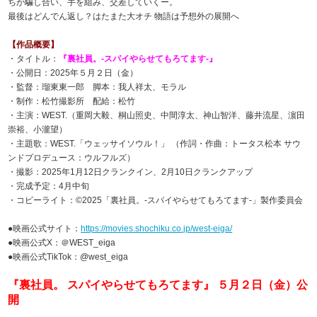
ちが騙し合い、手を組み、交差していくー。
最後はどんでん返し？はたまた大オチ
物語は予想外の展開へ
【作品概要】
・タイトル：
『
裏社員。-スパイやらせてもろてます‐』
・公開日：2025年５月２日（金）
・監督：瑠東東一郎 脚本：我人祥太、モラル
・制作：松竹撮影所 配給：松竹
・主演：WEST.（重岡大毅、桐山照史、中間淳太、神山智洋、藤井流星、濵田
崇裕、小瀧望）
・主題歌：WEST.「ウェッサイソウル！」 （作詞・作曲：トータス松本 サウ
ンドプロデュース：ウルフルズ）
・撮影：2025年1月12日クランクイン、2月10日クランクアップ
・完成予定：4月中旬
・コピーライト：©2025「裏社員。-スパイやらせてもろてます‐」製作委員会
●映画公式サイト：
https://movies.shochiku.co.jp/west-eiga/
●映画公式X：＠WEST_eiga
●映画公式TikTok：@west_eiga
『裏社員。 スパイやらせてもろてます』 ５月２日（金）公
開