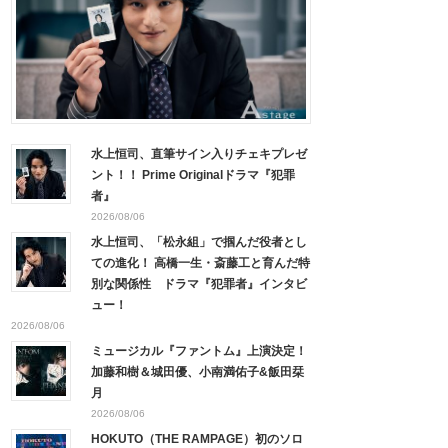
水上恒司、直筆サイン入りチェキプレゼ
ント！！ Prime Originalドラマ『犯罪
者』
2026/08/06
水上恒司、「松永組」で掴んだ役者とし
ての進化！ 高橋一生・斎藤工と育んだ特
別な関係性 ドラマ『犯罪者』インタビ
ュー！
2026/08/06
ミュージカル『ファントム』上演決定！
加藤和樹＆城田優、小南満佑子&飯田栞
月
2026/08/06
HOKUTO（THE RAMPAGE）初のソロ