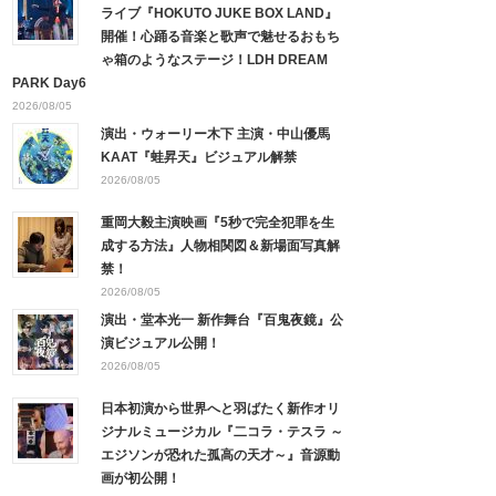
ライブ『HOKUTO JUKE BOX LAND』
開催！心踊る音楽と歌声で魅せるおもち
ゃ箱のようなステージ！LDH DREAM
PARK Day6
2026/08/05
演出・ウォーリー木下 主演・中山優馬
KAAT『蛙昇天』ビジュアル解禁
2026/08/05
重岡大毅主演映画『5秒で完全犯罪を生
成する方法』人物相関図＆新場面写真解
禁！
2026/08/05
演出・堂本光一 新作舞台『百鬼夜鏡』公
演ビジュアル公開！
2026/08/05
日本初演から世界へと羽ばたく新作オリ
ジナルミュージカル『二コラ・テスラ ～
エジソンが恐れた孤高の天才～』音源動
画が初公開！