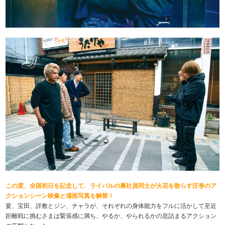
この度、全国初日を記念して、ライバルの裏社員同士が火花を散らす圧巻のア
クションシーン映像と場面写真を解禁！
宴、宝田、詳敷とジン、チャラが、それぞれの身体能力をフルに活かして至近
距離戦に挑むさまは緊張感に満ち、やるか、やられるかの息詰まるアクション