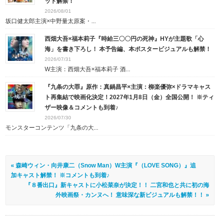
ット解禁！
2026/08/01
坂口健太郎主演×中野量太原案・...
西畑大吾×福本莉子『時給三〇〇円の死神』HYが主題歌「心
海」を書き下ろし！ 本予告編、本ポスタービジュアルも解禁！
2026/07/31
W主演：西畑大吾×福本莉子 酒...
『九条の大罪』原作：真鍋昌平×主演：柳楽優弥×ドラマキャス
ト再集結で映画化決定！2027年1月8日（金）全国公開！ ※ティ
ザー映像＆コメントも到着♪
2026/07/30
モンスターコンテンツ「九条の大...
« 森崎ウィン・向井康二（Snow Man）W主演『（LOVE SONG）』追
加キャスト解禁！ ※コメントも到着♪
『８番出口』新キャストに小松菜奈が決定！！ 二宮和也と共に初の海
外映画祭・カンヌへ！ 意味深な新ビジュアルも解禁！！ »