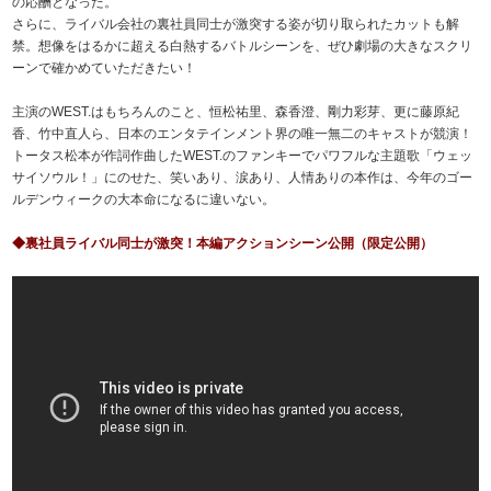
の応酬となった。
さらに、ライバル会社の裏社員同士が激突する姿が切り取られたカットも解
禁。想像をはるかに超える白熱するバトルシーンを、ぜひ劇場の大きなスクリ
ーンで確かめていただきたい！
主演のWEST.はもちろんのこと、恒松祐里、森香澄、剛力彩芽、更に藤原紀
香、竹中直人ら、日本のエンタテインメント界の唯一無二のキャストが競演！
トータス松本が作詞作曲したWEST.のファンキーでパワフルな主題歌「ウェッ
サイソウル！」にのせた、笑いあり、涙あり、人情ありの本作は、今年のゴー
ルデンウィークの大本命になるに違いない。
◆裏社員ライバル同士が激突！本編アクションシーン公開（限定公開）