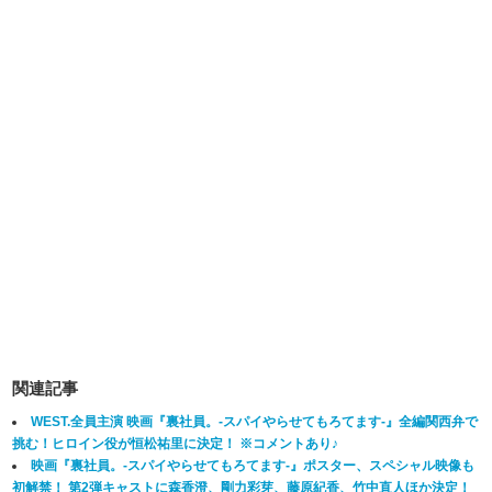
関連記事
WEST.全員主演 映画『裏社員。-スパイやらせてもろてます‐』全編関西弁で
挑む！ヒロイン役が恒松祐里に決定！ ※コメントあり♪
映画『裏社員。-スパイやらせてもろてます‐』ポスター、スペシャル映像も
初解禁！ 第2弾キャストに森香澄、剛力彩芽、藤原紀香、竹中直人ほか決定！