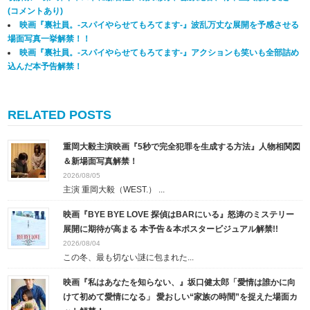
(コメントあり)
映画『裏社員。-スパイやらせてもろてます‐』波乱万丈な展開を予感させる
場面写真一挙解禁！！
映画『裏社員。-スパイやらせてもろてます‐』アクションも笑いも全部詰め
込んだ本予告解禁！
RELATED POSTS
重岡大毅主演映画『5秒で完全犯罪を生成する方法』人物相関図
＆新場面写真解禁！
2026/08/05
主演 重岡大毅（WEST.） ...
映画『BYE BYE LOVE 探偵はBARにいる』怒涛のミステリー
展開に期待が高まる 本予告＆本ポスタービジュアル解禁!!
2026/08/04
この冬、最も切ない謎に包まれた...
映画『私はあなたを知らない、』坂口健太郎「愛情は誰かに向
けて初めて愛情になる」 愛おしい“家族の時間”を捉えた場面カ