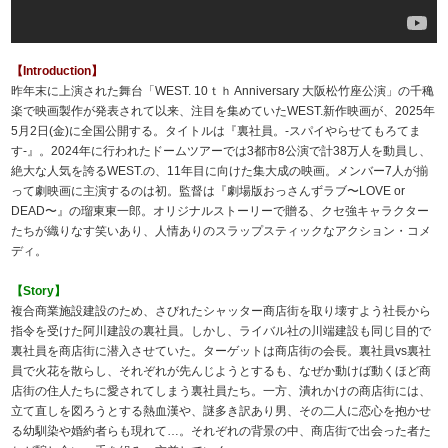
【Introduction】
昨年末に上演された舞台「WEST. 10ｔｈ Anniversary 大阪松竹座公演」の千穐
楽で映画製作が発表されて以来、注目を集めていたWEST.新作映画が、2025年
5月2日(金)に全国公開する。タイトルは『裏社員。-スパイやらせてもろてま
す‐』。2024年に行われたドームツアーでは3都市8公演で計38万人を動員し、
絶大な人気を誇るWEST.の、11年目に向けた集大成の映画。メンバー7人が揃
って劇映画に主演するのは初。監督は『劇場版おっさんずラブ〜LOVE or
DEAD〜』の瑠東東一郎。オリジナルストーリーで贈る、クセ強キャラクター
たちが織りなす笑いあり、人情ありのスラップスティックなアクション・コメ
ディ。
【Story】
複合商業施設建設のため、さびれたシャッター商店街を取り壊すよう社長から
指令を受けた阿川建設の裏社員。しかし、ライバル社の川端建設も同じ目的で
裏社員を商店街に潜入させていた。ターゲットは商店街の会長。裏社員vs裏社
員で火花を散らし、それぞれが先んじようとするも、なぜか動けば動くほど商
店街の住人たちに愛されてしまう裏社員たち。一方、潰れかけの商店街には、
立て直しを図ろうとする熱血漢や、謎多き訳あり男、その二人に恋心を抱かせ
る幼馴染や婚約者らも現れて…。それぞれの背景の中、商店街で出会った者た