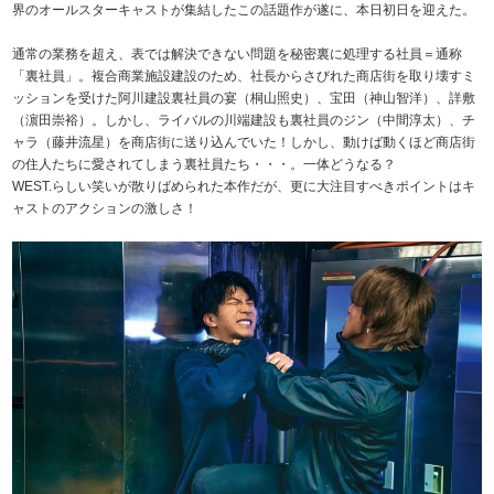
界のオールスターキャストが集結したこの話題作が遂に、本日初日を迎えた。
通常の業務を超え、表では解決できない問題を秘密裏に処理する社員＝通称
「裏社員」。複合商業施設建設のため、社長からさびれた商店街を取り壊すミ
ッションを受けた阿川建設裏社員の宴（桐山照史）、宝田（神山智洋）、詳敷
（濵田崇裕）。しかし、ライバルの川端建設も裏社員のジン（中間淳太）、チ
ャラ（藤井流星）を商店街に送り込んでいた！しかし、動けば動くほど商店街
の住人たちに愛されてしまう裏社員たち・・・。一体どうなる？
WEST.らしい笑いが散りばめられた本作だが、更に大注目すべきポイントはキ
ャストのアクションの激しさ！