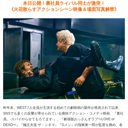
本日公開！裏社員ライバル同士が激突！
《火花散らすアクションシーン映像＆場面写真解禁》
昨年末、WEST.7人全員が主演する初めての劇映画の製作が発表されて以来、
SNSでも多くの反響が寄せられている痛快アクション・コメディ映画、『裏社
員。-スパイやらせてもろてます‐』。『劇場版おっさんずラブ〜LOVE or
DEAD〜』『極主夫道 ザ・シネマ』『Gメン』の瑠東東一郎が監督を務め、各