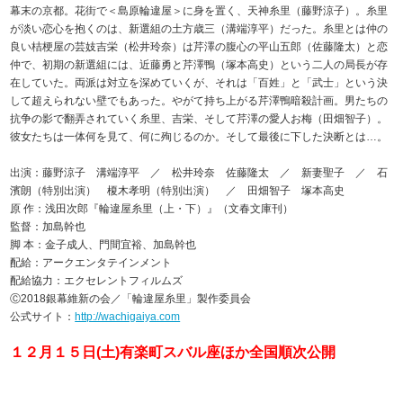
幕末の京都。花街で＜島原輪違屋＞に身を置く、天神糸里（藤野涼子）。糸里
が淡い恋心を抱くのは、新選組の土方歳三（溝端淳平）だった。糸里とは仲の
良い桔梗屋の芸妓吉栄（松井玲奈）は芹澤の腹心の平山五郎（佐藤隆太）と恋
仲で、初期の新選組には、近藤勇と芹澤鴨（塚本高史）という二人の局長が存
在していた。両派は対立を深めていくが、それは「百姓」と「武士」という決
して超えられない壁でもあった。やがて持ち上がる芹澤鴨暗殺計画。男たちの
抗争の影で翻弄されていく糸里、吉栄、そして芹澤の愛人お梅（田畑智子）。
彼女たちは一体何を見て、何に殉じるのか。そして最後に下した決断とは…。
出演：藤野涼子 溝端淳平 ／ 松井玲奈 佐藤隆太 ／ 新妻聖子 ／ 石
濱朗（特別出演） 榎木孝明（特別出演） ／ 田畑智子 塚本高史
原 作：浅田次郎『輪違屋糸里（上・下）』（文春文庫刊）
監督：加島幹也
脚 本：金子成人、門間宜裕、加島幹也
配給：アークエンタテインメント
配給協力：エクセレントフィルムズ
Ⓒ2018銀幕維新の会／「輪違屋糸里」製作委員会
公式サイト：
http://wachigaiya.com
１２月１５日(土)有楽町スバル座ほか全国順次公開