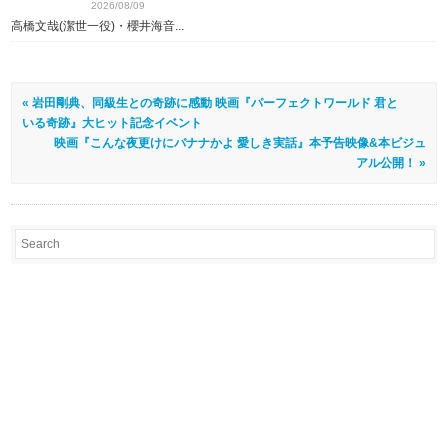
2026/08/09
高橋文哉(潔世一役)・櫻井海音...
« 岩田剛典、同級生との奇跡に感動 映画『パーフェクトワールド 君と
いる奇跡』大ヒット記念イベント
映画『こんな夜更けにバナナかよ 愛しき実話』本予告映像&本ビジュ
アル公開！ »