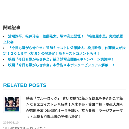
関連記事
溝端淳平、松井玲奈、佐藤隆太、塚本高史登壇！ 『輪違屋糸里』完成披露
上映会
『今日も嫌がらせ弁当』追加キャストに佐藤隆太、松井玲奈、佐藤寛太が決
定！２０１９年《初夏》公開決定！※キャストコメントあり！
映画『今日も嫌がらせ弁当』親子試写会開催&キャンペーン実施中！
映画『今日も嫌がらせ弁当』本予告＆本ポスタービジュアル解禁！！
RELATED POSTS
映画『ブルーロック』“青い監獄”に新たな旋風を巻き起こす新
たなるエゴイストたち解禁！八木勇征・渡邊圭祐・夏生大湖ら
が異彩を放つ圧倒的オーラを纏い、堂々参戦！ラージフォーマ
ット上映＆応援上映の開催も決定！
2026/08/10
“青い監獄(ブルーロック)”に...