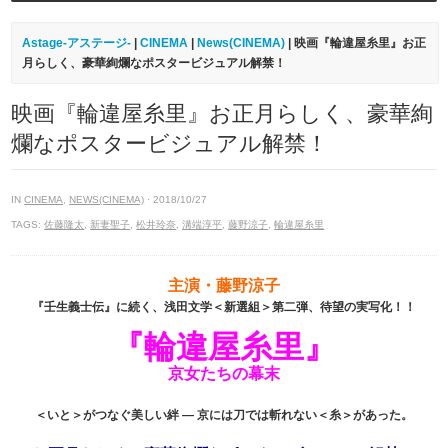
Astage-アステージ-
|
CINEMA
|
News(CINEMA)
| 映画『輪違屋糸里』お正
月らしく、豪華絢爛なポスタービジュアル解禁！
映画『輪違屋糸里』お正月らしく、豪華絢
爛なポスタービジュアル解禁！
IN
CINEMA
,
NEWS(CINEMA)
· 2018/10/27
TAGS:
佐藤隆太
,
新妻聖子
,
松井玲奈
,
溝端淳平
,
藤野涼子
,
輪違屋糸里
主演・藤野涼子
『壬生義士伝』に続く、浅田文学＜新選組＞第二弾、待望の実写化！！
『輪違屋糸里』
京女たちの幕末
＜いと＞がつなぐ美しい絆 ― 京には刀では斬れない＜糸＞があった。