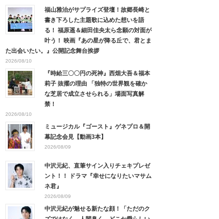
福山雅治がサプライズ登壇！故郷長崎と
書き下ろした主題歌に込めた想いを語
る！ 福原遥＆細田佳央太ら念願の対面が
叶う！ 映画『あの星が降る丘で、君とま
た出会いたい。』公開記念舞台挨拶
2026/08/10
『時給三〇〇円の死神』西畑大吾＆福本
莉子 抜擢の理由 「独特の世界観を確か
な芝居で成立させられる」場面写真解
禁！
2026/08/10
ミュージカル『ゴースト』ゲネプロ＆開
幕記念会見【動画3本】
2026/08/09
中沢元紀、直筆サイン入りチェキプレゼ
ント！！ ドラマ『幸せになりたいマサム
ネ君』
2026/08/09
中沢元紀が魅せる新たな顔！「ただのク
ズではなく、人間臭く、どこか愛らしい