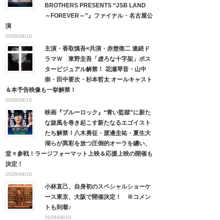
BROTHERS PRESENTS “JSB LAND
～FOREVER～”』ファイナル・名古屋公
演
2026/08/10
主演・香取慎吾×共演・赤楚衛二 連続ド
ラマＷ 東野圭吾「虚ろな十字架」ポス
タービジュアル解禁！ 花瀬琴音・山中
崇・田中要次・杉本哲太 オールキャスト
＆本予告映像も一挙解禁！
2026/08/10
映画『ブルーロック』“青い監獄”に新た
な旋風を巻き起こす新たなるエゴイスト
たち解禁！八木勇征・渡邊圭祐・夏生大
湖らが異彩を放つ圧倒的オーラを纏い、
堂々参戦！ラージフォーマット上映＆応援上映の開催も
決定！
2026/08/10
小林直己、自身初のスペシャルショーケ
ース東京、大阪で開催決定！ ※コメン
トも到着♪
2026/08/10