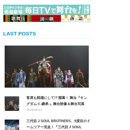
LAST POSTS
客席も戦場にして!? 開幕！ 舞台『キン
グダムⅡ-継承-』舞台映像＆舞台写真
2026/08/11
三代目 J SOUL BROTHERS、9度目のド
ームツアー完走！『三代目 J SOUL