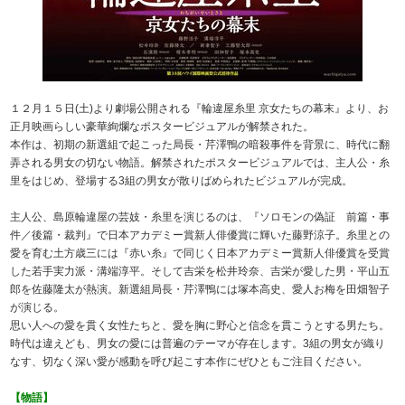
１２月１５日(土)より劇場公開される『輪違屋糸里 京女たちの幕末』より、お
正月映画らしい豪華絢爛なポスタービジュアルが解禁された。
本作は、初期の新選組で起こった局長・芹澤鴨の暗殺事件を背景に、時代に翻
弄される男女の切ない物語。解禁されたポスタービジュアルでは、主人公・糸
里をはじめ、登場する3組の男女が散りばめられたビジュアルが完成。
主人公、島原輪違屋の芸妓・糸里を演じるのは、『ソロモンの偽証 前篇・事
件／後篇・裁判』で日本アカデミー賞新人俳優賞に輝いた藤野涼子。糸里との
愛を育む土方歳三には『赤い糸』で同じく日本アカデミー賞新人俳優賞を受賞
した若手実力派・溝端淳平。そして吉栄を松井玲奈、吉栄が愛した男・平山五
郎を佐藤隆太が熱演。新選組局長・芹澤鴨には塚本高史、愛人お梅を田畑智子
が演じる。
思い人への愛を貫く女性たちと、愛を胸に野心と信念を貫こうとする男たち。
時代は違えども、男女の愛には普遍のテーマが存在します。3組の男女が織り
なす、切なく深い愛が感動を呼び起こす本作にぜひともご注目ください。
【物語】