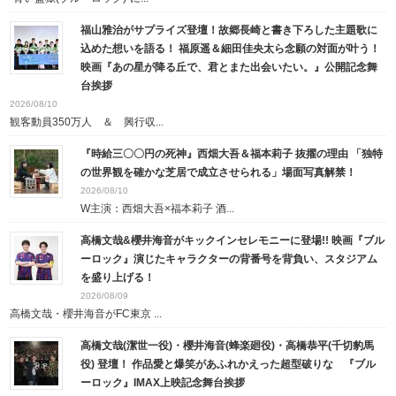
福山雅治がサプライズ登壇！故郷長崎と書き下ろした主題歌に
込めた想いを語る！ 福原遥＆細田佳央太ら念願の対面が叶う！
映画『あの星が降る丘で、君とまた出会いたい。』公開記念舞
台挨拶
2026/08/10
観客動員350万人 ＆ 興行収...
『時給三〇〇円の死神』西畑大吾＆福本莉子 抜擢の理由 「独特
の世界観を確かな芝居で成立させられる」場面写真解禁！
2026/08/10
W主演：西畑大吾×福本莉子 酒...
高橋文哉&櫻井海音がキックインセレモニーに登場!! 映画『ブル
ーロック』演じたキャラクターの背番号を背負い、スタジアム
を盛り上げる！
2026/08/09
高橋文哉・櫻井海音がFC東京 ...
高橋文哉(潔世一役)・櫻井海音(蜂楽廻役)・高橋恭平(千切豹馬
役) 登壇！ 作品愛と爆笑があふれかえった超型破りな 『ブル
ーロック』IMAX上映記念舞台挨拶