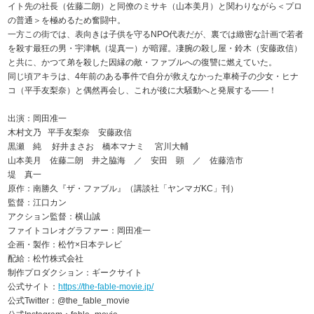
イト先の社長（佐藤二朗）と同僚のミサキ（山本美月）と関わりながら＜プロ
の普通＞を極めるため奮闘中。
一方この街では、表向きは子供を守るNPO代表だが、裏では緻密な計画で若者
を殺す最狂の男・宇津帆（堤真一）が暗躍。凄腕の殺し屋・鈴木（安藤政信）
と共に、かつて弟を殺した因縁の敵・ファブルへの復讐に燃えていた。
同じ頃アキラは、4年前のある事件で自分が救えなかった車椅子の少女・ヒナ
コ（平手友梨奈）と偶然再会し、これが後に大騒動へと発展する――！
出演：岡田准一
木村文乃 平手友梨奈 安藤政信
黒瀬 純 好井まさお 橋本マナミ 宮川大輔
山本美月 佐藤二朗 井之脇海 ／ 安田 顕 ／ 佐藤浩市
堤 真一
原作：南勝久『ザ・ファブル』（講談社「ヤンマガKC」刊）
監督：江口カン
アクション監督：横山誠
ファイトコレオグラファー：岡田准一
企画・製作：松竹×日本テレビ
配給：松竹株式会社
制作プロダクション：ギークサイト
公式サイト：
https://the-fable-movie.jp/
公式Twitter：@the_fable_movie