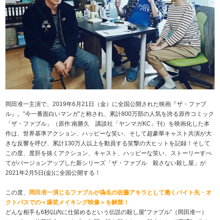
岡田准一主演で、2019年6月21日（金）に全国公開された映画『ザ・ファブ
ル』。‟今一番面白いマンガ”と称され、累計800万部の人気を誇る原作コミック
「ザ・ファブル」（原作:南勝久 講談社「ヤンマガKC」刊）を映画化した本
作は、世界基準アクション、ハッピーな笑い、そして超豪華キャスト共演が大
きな反響を呼び、累計130万人以上を動員する笑撃の大ヒットを記録！そして
この度、度肝を抜くアクション、キャスト、ハッピーな笑い、ストーリーすべ
てがバージョンアップした新シリーズ「ザ・ファブル 殺さない殺し屋」が
2021年2月5日(金)に全国公開する！
この度、
岡田准一演じるファブルが偽名の佐藤アキラとして働くバイト先・オ
クトパスでの＜爆笑メイキング映像＞を解禁！
どんな相手も6秒以内に仕留めるという伝説の殺し屋“ファブル”（岡田准一）