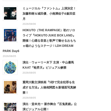
ミュージカル『ファントム』上演決定！
加藤和樹＆城田優、小南満佑子&飯田栞
月
2026/08/06
HOKUTO（THE RAMPAGE）初のソロ
ライブ『HOKUTO JUKE BOX LAND』
開催！心踊る音楽と歌声で魅せるおもち
ゃ箱のようなステージ！LDH DREAM
PARK Day6
2026/08/05
演出・ウォーリー木下 主演・中山優馬
KAAT『蛙昇天』ビジュアル解禁
2026/08/05
重岡大毅主演映画『5秒で完全犯罪を生
成する方法』人物相関図＆新場面写真解
禁！
2026/08/05
演出・堂本光一 新作舞台『百鬼夜鏡』公
演ビジュアル公開！