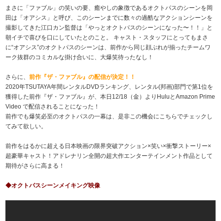
まさに「ファブル」の笑いの要、癒やしの象徴であるオクトパスのシーンを岡
田は「オアシス」と呼び、このシーンまでに数々の過酷なアクションシーンを
撮影してきた江口カン監督は「やっとオクトパスのシーンになった〜！！」と
朝イチで喜びを口にしていたとのこと。 キャスト・スタッフにとってもまさ
に“オアシス”のオクトパスのシーンは、前作から同じ顔ぶれが揃ったチームワ
ーク抜群のコミカルな掛け合いに、大爆笑待ったなし！
さらに、
前作『ザ・ファブル』の配信が決定！！
2020年TSUTAYA年間レンタルDVDランキング、レンタル(邦画)部門で第1位を
獲得した前作『ザ・ファブル』が、本日12/18（金）よりHuluとAmazon Prime
Video で配信されることになった！
前作でも爆笑必至のオクトパスの一幕は、是非この機会にこちらでチェックし
てみて欲しい。
前作をはるかに超える日本映画の限界突破アクション×笑い×衝撃ストーリー×
超豪華キャスト！アドレナリン全開の超大作エンターテインメント作品として
期待がさらに高まる！
◆オクトパスシーンメイキング映像