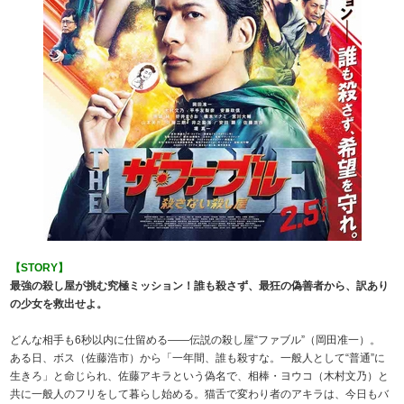
【STORY】
最強の殺し屋が挑む究極ミッション！誰も殺さず、最狂の偽善者から、訳あり
の少女を救出せよ。
どんな相手も6秒以内に仕留める――伝説の殺し屋“ファブル”（岡田准一）。
ある日、ボス（佐藤浩市）から「一年間、誰も殺すな。一般人として“普通”に
生きろ」と命じられ、佐藤アキラという偽名で、相棒・ヨウコ（木村文乃）と
共に一般人のフリをして暮らし始める。猫舌で変わり者のアキラは、今日もバ