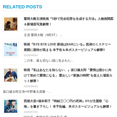
RELATED POSTS
重岡大毅主演映画『5秒で完全犯罪を生成する方法』人物相関図
＆新場面写真解禁！
2026/08/05
主演 重岡大毅（WEST.） ...
映画『BYE BYE LOVE 探偵はBARにいる』怒涛のミステリー
展開に期待が高まる 本予告＆本ポスタービジュアル解禁!!
2026/08/04
この冬、最も切ない謎に包まれた...
映画『私はあなたを知らない、』坂口健太郎「愛情は誰かに向
けて初めて愛情になる」 愛おしい“家族の時間”を捉えた場面カ
ット解禁！
2026/08/01
坂口健太郎主演×中野量太原案・...
西畑大吾×福本莉子『時給三〇〇円の死神』HYが主題歌「心
海」を書き下ろし！ 本予告編、本ポスタービジュアルも解禁！
2026/07/31