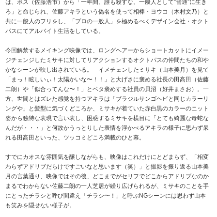
は、ボス（佐藤浩市）から「一年間、誰も殺すな。一般人として“普通”に生き
ろ」と命じられ、佐藤アキラという偽名を使って相棒・ヨウコ（木村文乃）と
共に一般人のフリをし、「プロの一般人」を極めるべくデザイン会社・オクト
パスにてアルバイト生活をしている。
今回解禁するメイキング映像では、ロングヘアーからショートカットにイメー
ジチェンジしたミサキに対してリアクションするオクトパスの仲間たちの和や
かなシーンが映し出されている。 イメチェンしたミサキ（山本美月）を見て
「まっ！眩しいぃ！太陽かいな〜！！」と大げさに褒める社長の田高田（佐藤
二朗）や「似合ってんな〜！」とベタ褒めする社員の貝沼（好井まさお）。一
方、世間とはズレた感覚を持つアキラは「ブラジルサンゴヘビと同じカラーリ
ングや」と髪型に気づくどころか、ミサキが着ていた赤白黒のカラーのニット
姿から独特な表現で言い表し、困惑するミサキを横目に「とても綺麗な毒蛇な
んだが・・・」と何故かうっとりした表情を浮かべるアキラの様子に思わず呆
れる田高田といった、ツッコミどころ満載のひと幕。
すでにカオスな雰囲気を醸しながらも、映像はこれだけにとどまらず、「相変
わらずアドリブだらけですごいなと思います（笑）」と撮影を振り返る山本美
月の言葉通り、映像ではその後、どこまでがセリフでどこからアドリブなのか
まるでわからない佐藤二朗の一人芝居が繰り広げられるが、ミサキのことを手
にとったチラシと呼び間違え「チラシ〜！」と呼ぶNGシーンには思わず山本
も笑みを隠せない様子が。