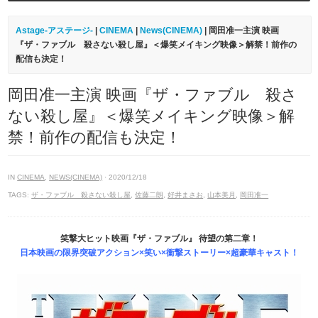
Astage-アステージ-
|
CINEMA
|
News(CINEMA)
| 岡田准一主演 映画
『ザ・ファブル 殺さない殺し屋』＜爆笑メイキング映像＞解禁！前作の
配信も決定！
岡田准一主演 映画『ザ・ファブル 殺さ
ない殺し屋』＜爆笑メイキング映像＞解
禁！前作の配信も決定！
IN
CINEMA
,
NEWS(CINEMA)
· 2020/12/18
TAGS:
ザ・ファブル 殺さない殺し屋
,
佐藤二朗
,
好井まさお
,
山本美月
,
岡田准一
笑撃大ヒット映画『ザ・ファブル』 待望の第二章！
日本映画の限界突破アクション×笑い×衝撃ストーリー×超豪華キャスト！