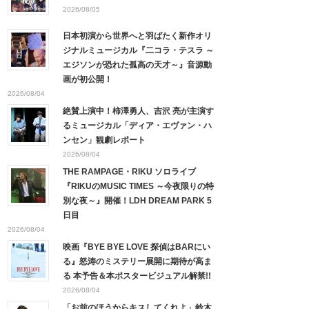
2026/08/05
日本初演から世界へと羽ばたく新作オリ
ジナルミュージカル『二コラ・テスラ ～
エジソンが恐れた孤高の天才～』音源動
画が初公開！
2026/08/04
絶賛上演中！柿澤勇人、吉沢 亮が主演す
るミュージカル「ディア・エヴァン・ハ
ンセン」観劇レポート
2026/08/04
THE RAMPAGE・RIKU ソロライブ
『RIKUのMUSIC TIMES ～今夜限りの特
別な夜～』開催！LDH DREAM PARK 5
日目
2026/08/04
映画『BYE BYE LOVE 探偵はBARにい
る』怒涛のミステリー展開に期待が高ま
る 本予告＆本ポスタービジュアル解禁!!
2026/08/04
「お前のほうからキスしてくれよ」鈴木