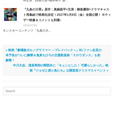
W主演：西畑大吾×福本莉子 酒...
『九条の大罪』原作：真鍋昌平×主演：柳楽優弥×ドラマキャス
ト再集結で映画化決定！2027年1月8日（金）全国公開！ ※ティ
ザー映像＆コメントも到着♪
2026/07/30
モンスターコンテンツ「九条の大...
« 映画『劇場版ポルノグラファー ～プレイバック～』BLファン必見の
本予告がついに解禁＆鬼束ちひろの主題歌楽曲「スロウダンス」も初
解禁！
中川大志、清原果耶の関西弁に「キュンとした！ 可愛らしかった」映
画『ジョゼと虎と魚たち』公開直前クリスマスイベント »