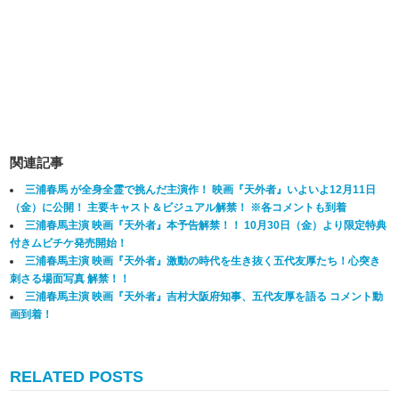
関連記事
三浦春馬 が全身全霊で挑んだ主演作！ 映画『天外者』いよいよ12月11日
（金）に公開！ 主要キャスト＆ビジュアル解禁！ ※各コメントも到着
三浦春馬主演 映画『天外者』本予告解禁！！ 10月30日（金）より限定特典
付きムビチケ発売開始！
三浦春馬主演 映画『天外者』激動の時代を生き抜く五代友厚たち！心突き
刺さる場面写真 解禁！！
三浦春馬主演 映画『天外者』吉村大阪府知事、五代友厚を語る コメント動
画到着！
RELATED POSTS