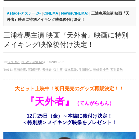
Astage-アステージ-
|
CINEMA
|
News(CINEMA)
| 三浦春馬主演 映画『天
外者』映画に特別メイキング映像後付け決定！
三浦春馬主演 映画『天外者』映画に特別
メイキング映像後付け決定！
IN
CINEMA
,
NEWS(CINEMA)
· 2020/12/22
TAGS:
三浦春馬
,
三浦翔平
,
天外者
,
森川葵
,
森永悠希
,
生瀬勝久
,
蓮佛美沙子
,
西川貴教
大ヒット上映中！初日完売のグッズ再販決定！！
『天外者』
（てんがらもん）
12月25日（金）～本編に後付け決定！
＜特別版＞メイキング映像をプレゼント！