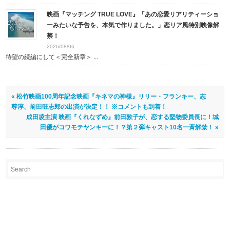
映画『マッチング TRUE LOVE』「あの恋愛リアリティーショ
ーみたいな予告を、本気で作りました。」恋リア風特別映像解
禁！
2026/08/06
待望の続編にして＜完全新章＞ ...
« 松竹映画100周年記念映画『キネマの神様』リリー・フランキー、志
尊淳、前田旺志郎の出演が決定！！ ※コメントも到着！
成田凌主演 映画『くれなずめ』前田敦子が、恋する堅物委員長に！城
田優がコワモテヤンキーに！？第２弾キャスト10名一斉解禁！ »