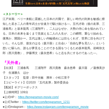
＜ストーリー＞
江戸末期、ペリー来航に震撼した日本の片隅で、新しい時代の到来を敏感に察
知した若き二人の青年武士が全速力で駆け抜ける―。五代才助（後の友厚、三
浦春馬）と坂本龍馬（三浦翔平）。二人はなぜか、大勢の侍に命を狙われてい
る。日本の未来を遠くまで見据える二人の人生が、この瞬間、重なり始める。
攘夷か、開国かー。五代は激しい内輪揉めには目もくれず、世界に目を向けて
いた。そんな折、遊女のはる（森川葵）と出会い「自由な夢を見たい」という
想いに駆られ、誰もが夢見ることのできる国をつくるため坂本龍馬、岩崎弥太
郎（西川貴教）、伊藤博文（森永悠希）らと志を共にするのであった―。
『天外者』
【出演】 三浦春馬 三浦翔平 西川貴教 森永悠希 森川葵 ／蓮佛美沙
子 生瀬勝久 ほか
【スタッフ】 監督：田中光敏 脚本：小松江里子
【コピーライト】Ⓒ2020 「五代友厚」製作委員会
【配給】ギグリーボックス
【上映時間】109分
●公式HP：
https://tengaramon-movie.com/
●公式Twitter：
https://twitter.com/tengaramon_1211
●公式Instagram：
https://www.instagram.com/tengaramon_movie