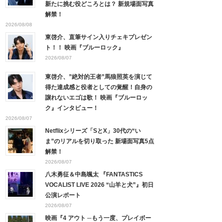
新たに挑む役どころとは？ 新規場面写真
解禁！
2026/08/08
東啓介、直筆サイン入りチェキプレゼン
ト！！ 映画『ブルーロック』
2026/08/07
東啓介、”絶対的王者”馬狼照英を演じて
得た達成感と役者としての覚醒！自身の
譲れないエゴは歌！ 映画『ブルーロッ
ク』インタビュー！
2026/08/07
Netflixシリーズ「SとX」30代の“い
ま”のリアルを切り取った 新場面写真5点
解禁！
2026/08/07
八木勇征＆中島颯太 『FANTASTICS
VOCALIST LIVE 2026 “山羊と犬”』初日
公演レポート
2026/08/07
映画『4 アウト ─もう一度、プレイボー