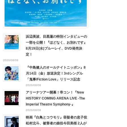
浜辺美波、目黒蓮の特別インタビューの
一部を公開！『ほどなく、お別れです』
8月19日(水)ブルーレイ、DVD発売決
定！
2026/08/08
『中島健人のオールナイトニッポン』8
月14日（金）放送決定！3rdシングル
「鬼事/Fiction Love」リリース記念
2026/08/08
アリーナツアー開幕！帝コン！『New
HISTORY COMING ARENA LIVE -The
Imperial Theatre Symphony-』
2026/08/08
映画『白鳥とコウモリ』容疑者の息子役
松村北斗、被害者の娘役今田美桜 2人が