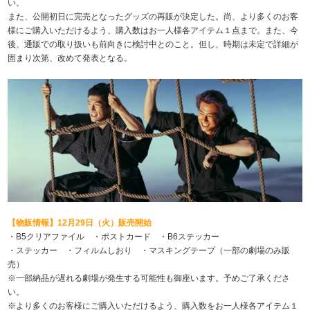
い。
また、公開初日に完売となったグッズの再販が決定した。尚、より多くのお客
様にご購入いただけるよう、購入数はお一人様各アイテム１点まで。また、今
後、通販での取り扱いも前向きに検討中とのこと。但し、時期は未定で詳細が
固まり次第、改めて発表となる。
【物販情報】12月29日（火）販売開始
・B5クリアファイル ・ポストカード ・B6ステッカー
・ステッカー ・フィルムしおり ・マスキングテープ（一部の劇場のみ販
売）
※一部納品が遅れる劇場が発生する可能性も御座います。予めご了承くださ
い。
※より多くのお客様にご購入いただけるよう、購入数をお一人様各アイテム１