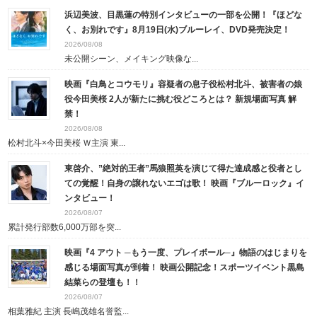
浜辺美波、目黒蓮の特別インタビューの一部を公開！『ほどな
く、お別れです』8月19日(水)ブルーレイ、DVD発売決定！
2026/08/08
未公開シーン、メイキング映像な...
映画『白鳥とコウモリ』容疑者の息子役松村北斗、被害者の娘
役今田美桜 2人が新たに挑む役どころとは？ 新規場面写真 解
禁！
2026/08/08
松村北斗×今田美桜 Ｗ主演 東...
東啓介、”絶対的王者”馬狼照英を演じて得た達成感と役者とし
ての覚醒！自身の譲れないエゴは歌！ 映画『ブルーロック』イ
ンタビュー！
2026/08/07
累計発行部数6,000万部を突...
映画『4 アウト ─もう一度、プレイボール─』物語のはじまりを
感じる場面写真が到着！ 映画公開記念！スポーツイベント黒島
結菜らの登壇も！！
2026/08/07
相葉雅紀 主演 長嶋茂雄名誉監...