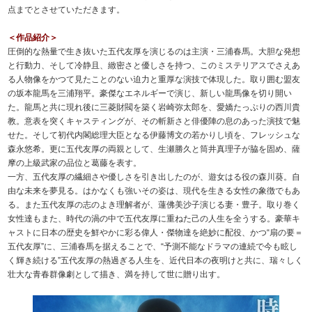
点までとさせていただきます。
＜作品紹介＞
圧倒的な熱量で生き抜いた五代友厚を演じるのは主演・三浦春馬。大胆な発想
と行動力、そして冷静且、緻密さと優しさを持つ、このミステリアスでさえあ
る人物像をかつて見たことのない迫力と重厚な演技で体現した。取り囲む盟友
の坂本龍馬を三浦翔平。豪傑なエネルギーで演じ、新しい龍馬像を切り開い
た。龍馬と共に現れ後に三菱財閥を築く岩崎弥太郎を、愛嬌たっぷりの西川貴
教。意表を突くキャスティングが、その斬新さと俳優陣の息のあった演技で魅
せた。そして初代内閣総理大臣となる伊藤博文の若かりし頃を、フレッシュな
森永悠希。更に五代友厚の両親として、生瀬勝久と筒井真理子が脇を固め、薩
摩の上級武家の品位と葛藤を表す。
一方、五代友厚の繊細さや優しさを引き出したのが、遊女はる役の森川葵。自
由な未来を夢見る。はかなくも強いその姿は、現代を生きる女性の象徴でもあ
る。また五代友厚の志のよき理解者が、蓮佛美沙子演じる妻・豊子。取り巻く
女性達もまた、時代の渦の中で五代友厚に重ねた己の人生を全うする。豪華キ
ャストに日本の歴史を鮮やかに彩る偉人・傑物達を絶妙に配役、かつ“扇の要＝
五代友厚”に、三浦春馬を据えることで、“予測不能なドラマの連続で今も眩し
く輝き続ける”五代友厚の熱過ぎる人生を、近代日本の夜明けと共に、瑞々しく
壮大な青春群像劇として描き、満を持して世に贈り出す。