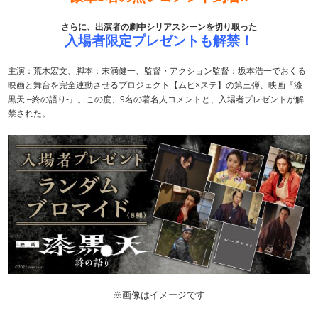
さらに、出演者の劇中シリアスシーンを切り取った
入場者限定プレゼントも解禁！
主演：荒木宏文、脚本：末満健一、監督・アクション監督：坂本浩一でおくる
映画と舞台を完全連動させるプロジェクト【ムビ×ステ】の第三弾、映画『漆
黒天 –終の語り-』。この度、9名の著名人コメントと、入場者プレゼントが解
禁された。
※画像はイメージです