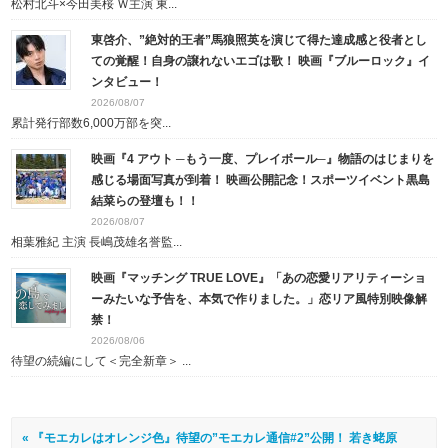
松村北斗×今田美桜 Ｗ主演 東...
東啓介、”絶対的王者”馬狼照英を演じて得た達成感と役者とし
ての覚醒！自身の譲れないエゴは歌！ 映画『ブルーロック』イ
ンタビュー！
2026/08/07
累計発行部数6,000万部を突...
映画『4 アウト ─もう一度、プレイボール─』物語のはじまりを
感じる場面写真が到着！ 映画公開記念！スポーツイベント黒島
結菜らの登壇も！！
2026/08/07
相葉雅紀 主演 長嶋茂雄名誉監...
映画『マッチング TRUE LOVE』「あの恋愛リアリティーショ
ーみたいな予告を、本気で作りました。」恋リア風特別映像解
禁！
2026/08/06
待望の続編にして＜完全新章＞ ...
« 『モエカレはオレンジ色』待望の”モエカレ通信#2”公開！ 若き蛯原