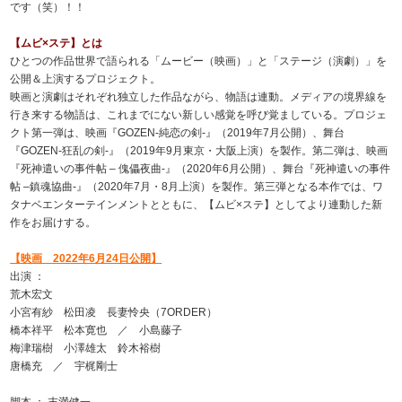
です（笑）！！
【ムビ×ステ】とは
ひとつの作品世界で語られる「ムービー（映画）」と「ステージ（演劇）」を
公開＆上演するプロジェクト。
映画と演劇はそれぞれ独立した作品ながら、物語は連動。メディアの境界線を
行き来する物語は、これまでにない新しい感覚を呼び覚ましている。プロジェ
クト第一弾は、映画『GOZEN-純恋の剣-』（2019年7月公開）、舞台
『GOZEN-狂乱の剣-』（2019年9月東京・大阪上演）を製作。第二弾は、映画
『死神遣いの事件帖 – 傀儡夜曲-』（2020年6月公開）、舞台『死神遣いの事件
帖 –鎮魂協曲-』（2020年7月・8月上演）を製作。第三弾となる本作では、ワ
タナベエンターテインメントとともに、【ムビ×ステ】としてより連動した新
作をお届けする。
【映画 2022年6月24日公開】
出演 ：
荒木宏文
小宮有紗 松田凌 長妻怜央（7ORDER）
橋本祥平 松本寛也 ／ 小島藤子
梅津瑞樹 小澤雄太 鈴木裕樹
唐橋充 ／ 宇梶剛士