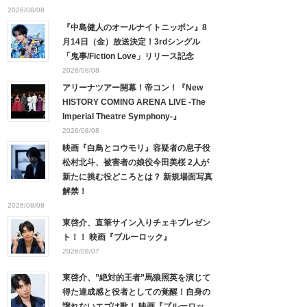
2026/08/08
『中島健人のオールナイトニッポン』8
月14日（金）放送決定！3rdシングル
「鬼事/Fiction Love」リリース記念
2026/08/08
アリーナツアー開幕！帝コン！『New
HISTORY COMING ARENA LIVE -The
Imperial Theatre Symphony-』
2026/08/08
映画『白鳥とコウモリ』容疑者の息子役
松村北斗、被害者の娘役今田美桜 2人が
新たに挑む役どころとは？ 新規場面写真
解禁！
2026/08/08
東啓介、直筆サイン入りチェキプレゼン
ト！！ 映画『ブルーロック』
2026/08/07
東啓介、”絶対的王者”馬狼照英を演じて
得た達成感と役者としての覚醒！自身の
譲れないエゴは歌！ 映画『ブルーロッ