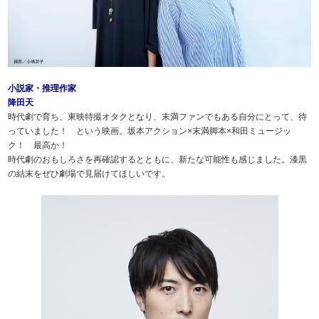
小説家・推理作家
降田天
時代劇で育ち、東映特撮オタクとなり、末満ファンでもある自分にとって、待
っていました！ という映画。坂本アクション×末満脚本×和田ミュージッ
ク！ 最高か！
時代劇のおもしろさを再確認するとともに、新たな可能性も感じました。漆黒
の結末をぜひ劇場で見届けてほしいです。