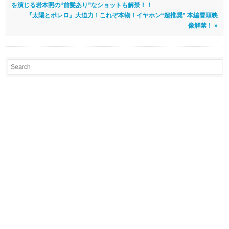
を演じる岩本照の“前髪あり”なショットも解禁！！
『太陽とボレロ』大迫力！これぞ本物！イヤホン“超推奨” 本編冒頭映
像解禁！ »