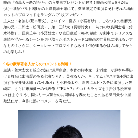
映画『漆黒天 –終の語り-』の入場者プレゼントが解禁！映画公開日6月24日
(金)～新宿バルト9ほかの上映劇場全館にて、数量限定で出演者それぞれの場面
カットのブロマイドをランダムで1枚プレゼント。
主人公・名無し(荒木宏文)、ヒロイン・喜多（小宮有紗）、ごろつきの邑麻兄
弟の兄・二郎太（松田凌）、弟・三郎太（長妻怜央）、与力の玖良間士道（鈴
木裕樹）、皿月壬午（小澤雄太）や嘉田蔵近（梅津瑞樹）が劇中でシリアスな
表情を浮かべるシーンを切り取ったポストカードは映画の世界観に浸れるレア
なもの！さらに、シークレットブロマイドもあり！何が出るかは入場してから
のお楽しみ！
9名の豪華著名人からのコメントも到着！
主演・荒木宏文と親交の深い瀬戸康史、本作の脚本家・末満健一が脚本を手掛
ける舞台に出演歴のある七海ひろき、美弥るりか、そしてムビ×ステ第4弾に出
演する安井謙太郎（7ORDER）と小林亮太や、過去にムビ×ステに出演した矢
崎広、さらに末満健一の代表作『TRUMP』のコミカライズを手掛ける漫画家
の はまぐり や、同シリーズ舞台の共同脚本を務めたことのある降田天や中屋
敷法仁が、今作に熱いコメントを寄せた。