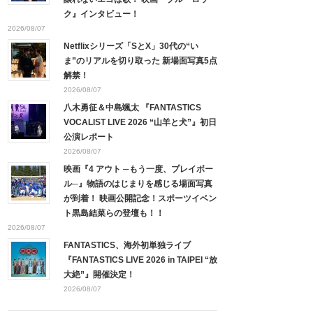
ク』インタビュー！
2026/08/07
Netflixシリーズ「SとX」30代の“い
ま”のリアルを切り取った 新場面写真5点
解禁！
2026/08/07
八木勇征＆中島颯太 『FANTASTICS
VOCALIST LIVE 2026 “山羊と犬”』初日
公演レポート
2026/08/07
映画『4 アウト ─もう一度、プレイボー
ル─』物語のはじまりを感じる場面写真
が到着！ 映画公開記念！スポーツイベン
ト黒島結菜らの登壇も！！
2026/08/07
FANTASTICS、海外初単独ライブ
『FANTASTICS LIVE 2026 in TAIPEI “放
大絶”』開催決定！
2026/08/07