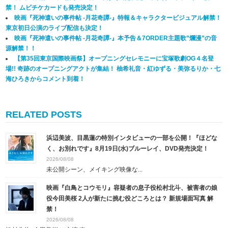
禁！ ムビチケカードも発売決定！
映画『死神遣いの事件帖 -月花奇譚-』特報＆キャラクタービジュアル解禁！
東京初日公演のライブ配信も決定！
映画『死神遣いの事件帖 -月花奇譚-』本予告＆7ORDER主題歌”爛漫”の音
源解禁！！
【第35回東京国際映画祭】オープニングセレモニーに宝塚歌劇OG４名登
場!! 奇跡のオープニングアクトが集結！ 柚希礼音・紅ゆずる・美弥るりか・七
海ひろきからコメント到着！
RELATED POSTS
浜辺美波、目黒蓮の特別インタビューの一部を公開！『ほどな
く、お別れです』8月19日(水)ブルーレイ、DVD発売決定！
2026/08/08
未公開シーン、メイキング映像な...
映画『白鳥とコウモリ』容疑者の息子役松村北斗、被害者の娘
役今田美桜 2人が新たに挑む役どころとは？ 新規場面写真 解
禁！
2026/08/08