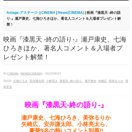
Astage-アステージ-
|
CINEMA
|
News(CINEMA)
| 映画『漆黒天 -終の語
り-』瀬戸康史、七海ひろきほか、著名人コメント＆入場者プレゼント解
禁！
映画『漆黒天 -終の語り-』瀬戸康史、七海
ひろきほか、著名人コメント＆入場者プ
レゼント解禁！
IN
CINEMA
,
NEWS(CINEMA)
· 2022/06/23
TAGS:
七海ひろき
,
安井謙太郎
,
小林亮太
,
漆黒天 -終の語り-
,
瀬戸康史
,
矢崎広
,
美弥るりか
,
荒
木宏文
映画『漆黒天-終の語り-』
瀬戸康史、七海ひろき、美弥るりか
矢崎広、安井謙太郎、小林亮太ら、
豪華9名の熱いコメント到着!!