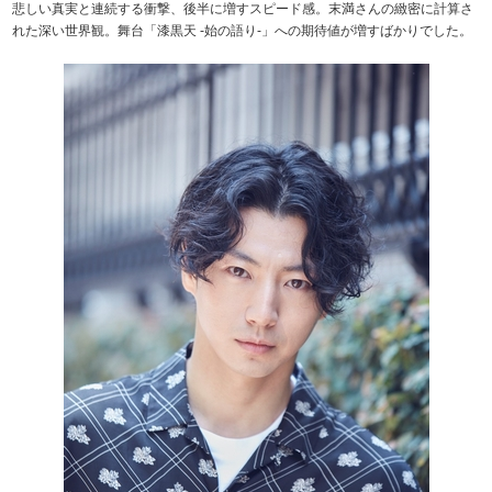
悲しい真実と連続する衝撃、後半に増すスピード感。末満さんの緻密に計算さ
れた深い世界観。舞台「漆黒天 -始の語り-」への期待値が増すばかりでした。