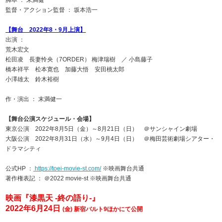
脚本 ： 末満健一
監督・アクション監督 ： 坂本浩一
【舞台 2022年8・9月上演】
出演 ：
荒木宏文
松田凌 長妻怜央（7ORDER） 梅津瑞樹 ／ 小島藤子
橋本祥平 松本寛也 加藤大悟 安田桃太郎
小澤雄太 鈴木裕樹
作・演出 ： 末満健一
【舞台公演スケジュール・会場】
東京公演 2022年8月5日（金）～8月21日（日） ＠サンシャイン劇場
大阪公演 2022年8月31日（水）～9月4日（日） ＠梅田芸術劇場シアター・
ドラマシティ
公式HP ：
https://toei-movie-st.com/
※映画舞台共通
著作権表記 ： ＠2022 movie-st ※映画舞台共通
映画『漆黒天 -終の語り-』
2022年6月24日
(金) 新宿バルト9ほかにて公開