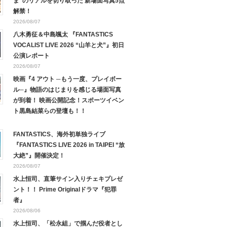
ま”のリアルを切り取った 新場面写真5点
解禁！
2026/08/07
八木勇征＆中島颯太 『FANTASTICS
VOCALIST LIVE 2026 “山羊と犬”』初日
公演レポート
2026/08/07
映画『4 アウト ─もう一度、プレイボー
ル─』物語のはじまりを感じる場面写真
が到着！ 映画公開記念！スポーツイベン
ト黒島結菜らの登壇も！！
FANTASTICS、海外初単独ライブ
『FANTASTICS LIVE 2026 in TAIPEI “放
大絶”』開催決定！
2026/08/07
水上恒司、直筆サイン入りチェキプレゼ
ント！！ Prime Originalドラマ『犯罪
者』
2026/08/06
水上恒司、「松永組」で掴んだ役者とし