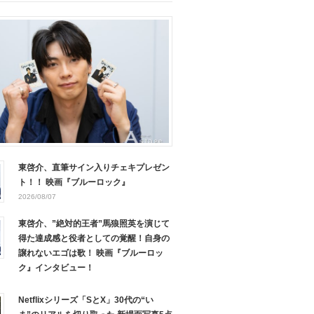
東啓介、直筆サイン入りチェキプレゼン
ト！！ 映画『ブルーロック』
2026/08/07
東啓介、”絶対的王者”馬狼照英を演じて
得た達成感と役者としての覚醒！自身の
譲れないエゴは歌！ 映画『ブルーロッ
ク』インタビュー！
Netflixシリーズ「SとX」30代の“い