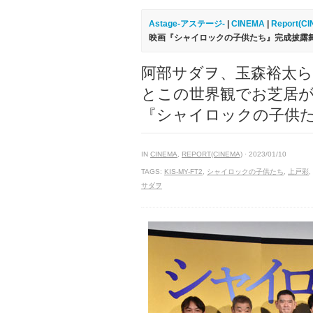
Astage-アステージ-
|
CINEMA
|
Report(C
映画『シャイロックの子供たち』完成披露
阿部サダヲ、玉森裕太ら
とこの世界観でお芝居が
『シャイロックの子供
IN
CINEMA
,
REPORT(CINEMA)
· 2023/01/10
TAGS:
KIS-MY-FT2
,
シャイロックの子供たち
,
上戸彩
,
サダヲ