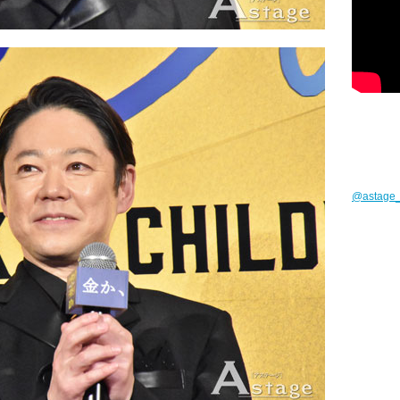
@astag