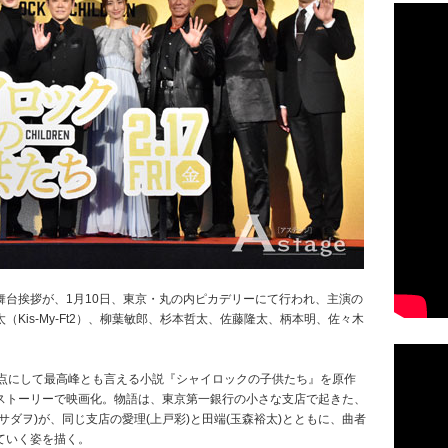
台挨拶が、1月10日、東京・丸の内ピカデリーにて行われ、主演の
Kis-My-Ft2）、柳葉敏郎、杉本哲太、佐藤隆太、柄本明、佐々木
。
原点にして最高峰とも言える小説『シャイロックの子供たち』を原作
ストーリーで映画化。物語は、東京第一銀行の小さな支店で起きた、
ダヲ)が、同じ支店の愛理(上戸彩)と田端(玉森裕太)とともに、曲者
ていく姿を描く。