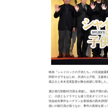
映画『シャイロックの子供たち』の完成披露舞
阿部サダヲをはじめ、共演の上戸彩、玉森裕太（
蔵之介と本木克英監督が舞台挨拶に登壇した
累計発行部数60万部を突破し、池井戸潤の
に、小説ともドラマとも違う完全オリジナル
現金紛失事件をベテランお客様係の西木(阿部サ
揃いの銀行員が揃うなか、事件の真相を探っ