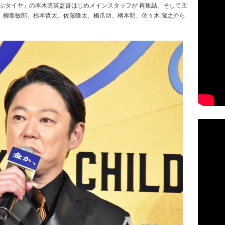
飛ぶタイヤ」の本木克英監督はじめメインスタッフが 再集結。そして主
、柳葉敏郎、杉本哲太、佐藤隆太、橋爪功、柄本明、佐々木 蔵之介ら