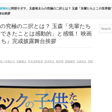
INEMA)
| 阿部サダヲ、玉森裕太らの究極の二択とは？ 玉森「先輩たちとこの世界
舞台挨拶
の究極の二択とは？ 玉森「先輩たち
できたことは感動的」と感慨！ 映画
たち』完成披露舞台挨拶
佐々木蔵之介
,
佐藤隆太
,
本木克英監督
,
杉本哲太
,
柄本明
,
柳葉敏郎
,
玉森裕太
,
阿部