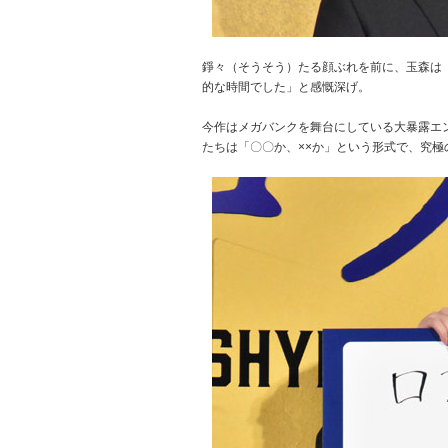
錚々（そうそう）たる顔ぶれを前に、玉森は
的な時間でした」と感慨深げ。
今作はメガバンクを舞台にしている大暴露エ
たちは「〇〇か、××か」という形式で、究