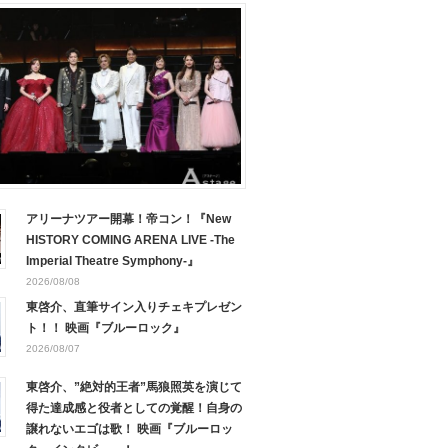
アリーナツアー開幕！帝コン！『New
HISTORY COMING ARENA LIVE -The
Imperial Theatre Symphony-』
2026/08/08
東啓介、直筆サイン入りチェキプレゼン
ト！！ 映画『ブルーロック』
2026/08/07
東啓介、”絶対的王者”馬狼照英を演じて
得た達成感と役者としての覚醒！自身の
譲れないエゴは歌！ 映画『ブルーロッ