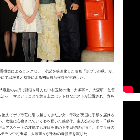
」の湯本香樹実によるロングセラー小説を映画化した映画『ポプラの秋』が、
座にて出演者と監督による初日舞台挨拶を実施した。
65歳差の共演で話題を呼んだ中村玉緒の他、大塚寧々、大森研一監督
紙がテーマということで舞台上にはレトロなポストが設置され、彩を
を抱えてポプラ荘に引っ越してきた少女・千秋が天国に手紙を届ける
い、次第に心癒されていく姿を描いた感動作。主人公の少女・千秋を
ギュアスケートの才能でも注目を集める本田望結が演じ、ポプラ荘の
ベテラン中村玉緒、大塚寧々が千秋の母親役を演じた。