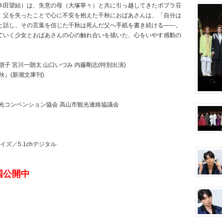
本田望結）は、失意の母（大塚寧々）と共に引っ越してきたポプラ荘
。父を失ったことで心に不安を抱えた千秋におばあさんは、「自分は
と話し、その言葉を信じた千秋は死んだ父へ手紙を書き続ける――。
ていく少女とおばあさんの心の触れ合いを描いた、心をいやす感動の
朋子 宮川一朗太 山口いづみ 内藤剛志(特別出演)
』(新潮文庫刊)
光コンベンション協会 高山市観光連絡協議会
イズ／5.1chデジタル
国公開中