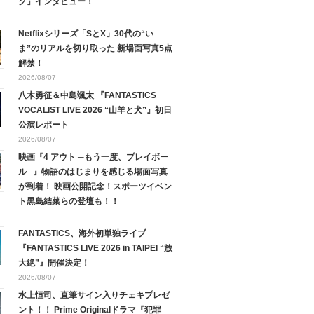
ク』インタビュー！
Netflixシリーズ「SとX」30代の“い
ま”のリアルを切り取った 新場面写真5点
解禁！
2026/08/07
八木勇征＆中島颯太 『FANTASTICS
VOCALIST LIVE 2026 “山羊と犬”』初日
公演レポート
2026/08/07
映画『4 アウト ─もう一度、プレイボー
ル─』物語のはじまりを感じる場面写真
が到着！ 映画公開記念！スポーツイベン
ト黒島結菜らの登壇も！！
FANTASTICS、海外初単独ライブ
『FANTASTICS LIVE 2026 in TAIPEI “放
大絶”』開催決定！
2026/08/07
水上恒司、直筆サイン入りチェキプレゼ
ント！！ Prime Originalドラマ『犯罪