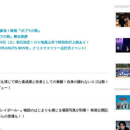
2026/08/07
参加！映画『ポプラの秋』
ラの秋』舞台挨拶
19日（土）初日決定！ロケ地高山市で特別先行上映あり！
E PEANUTS MOVIE」クリスマスツリー点灯式イベント!
英を演じて得た達成感と役者としての覚醒！自身の譲れないエゴは歌！
ビュー！
2026/08/07
、プレイボール─』物語のはじまりを感じる場面写真が到着！ 映画公開記
菜らの登壇も！！
.