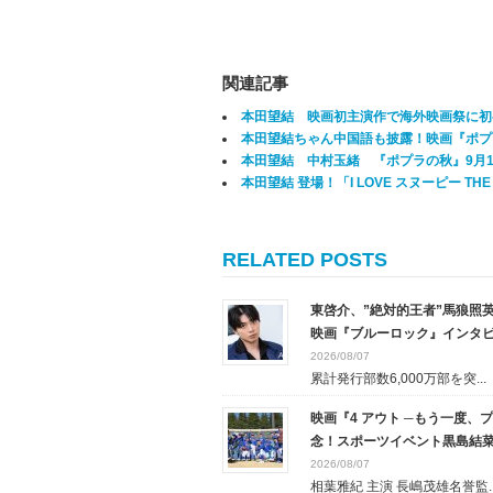
関連記事
本田望結 映画初主演作で海外映画祭に初
本田望結ちゃん中国語も披露！映画『ポプ
本田望結 中村玉緒 『ポプラの秋』9月
本田望結 登場！「I LOVE スヌーピー TH
RELATED POSTS
東啓介、”絶対的王者”馬狼照
映画『ブルーロック』インタ
2026/08/07
累計発行部数6,000万部を突...
映画『4 アウト ─もう一度
念！スポーツイベント黒島結
2026/08/07
相葉雅紀 主演 長嶋茂雄名誉監..