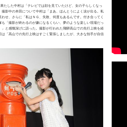
を果たした中村は「テレビでは顔を見ていたけど、女の子らしくなっ
。撮影中の本田について中村は「まあ、ほんとうによく涙が出る。私
笑わせ、さらに「私はＮＧ、失敗、何度もあるんです。付き合ってく
塚も「撮影が終わるのが嫌になるくらい、夢のような楽しい現場だっ
。」と感慨深げに語った。撮影が行われた飛騨高山での先行上映を経
田は「高山での先行上映はすごく緊張しましたが、大きな拍手が自信