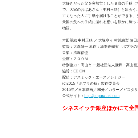
大好きだった父を突然亡くした８歳の千秋（
で、大家のおばあさん（中村玉緒）と出会う
亡くなった人に手紙を届けることができる」
天国の父への手紙に溢れる想いを静かに綴っ
物語。
本田望結 中村玉緒 ／ 大塚寧々 村川絵梨 藤田
監督：大森研一 原作：湯本香樹実『ポプラの秋
音楽：清塚信也
企画：ＺＯＯＭ
特別協力：高山市 一般社団法人飛騨・高山観
協賛：EDION
配給：アスミック・エース／シナジー
(c)2015『ポプラの秋』製作委員会
2015年／日本映画／98分／カラー／ビスタサ
公式サイト：
http://popura-aki.com
シネスイッチ銀座ほかにて全