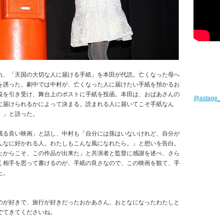
れ、「天国の大切な人に届ける手紙」を本田が代読。亡くなった母へ
を誘った。劇中では中村が、亡くなった人に届けたい手紙を預かるお
役を引き受け、舞台上のポストに手紙を投函。本田は、おばあさんの
@astag
に届けられるかによって決まる。読まれる人に届いてこそ手紙なん
。」と語った。
残る良い映画」と話し、中村も「自分には孫はいないけれど、自分が
んなに好かれる人。わたしもこんな風になれたら。」と想いを告白。
たからこそ、この作品が出来た」と共演者と監督に感謝を述べ、さら
く相手を思って書けるのが、手紙の良さなので、この映画を観て、手
た。
のが好きで、旅行が好きだったおかあさん。おとなになったわたしと
でてきてくださいね。