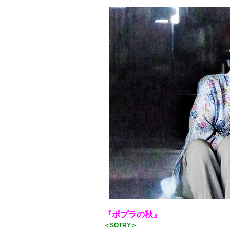
『ポプラの秋』
＜SOTRY＞