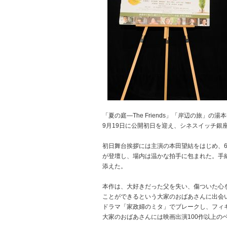
「夏の庭―The Friends」「岸辺の旅
9月19日に公開初日を迎え、シネスイッチ銀
初日舞台挨拶には主演の本田望結をはじめ、
が登壇し、場内は温かな拍手に包まれた。手
添えた。
本作は、大好きだった父を失い、傷ついた心
ことができるという大家のおばあさんに出会
ドラマ「家政婦のミタ」でブレークし、フィ
大家のおばあさんには映画出演100作以上の