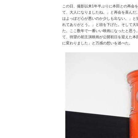
この日、撮影以来1年半ぶりに本田との再会
て、大人になりましたね。」と再会を喜んだ
はよっぽど心が悪いのか少しも出ない。」と
れてありがとう。」と頭を下げた。そして大
た。ここ数年で一番いい映画になったと思う
て、待望の初主演映画が公開初日を迎えた本
に変わりました」と万感の想いを述べた。