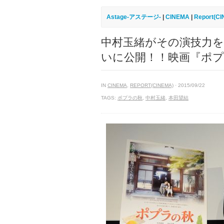
Astage-アステージ-
|
CINEMA
|
Report(C
中村玉緒がその演技力を
いに公開！！映画『ポプ
IN
CINEMA
,
REPORT(CINEMA)
· 2015/09/22
TAGS:
ポプラの秋
,
中村玉緒
,
本田望結