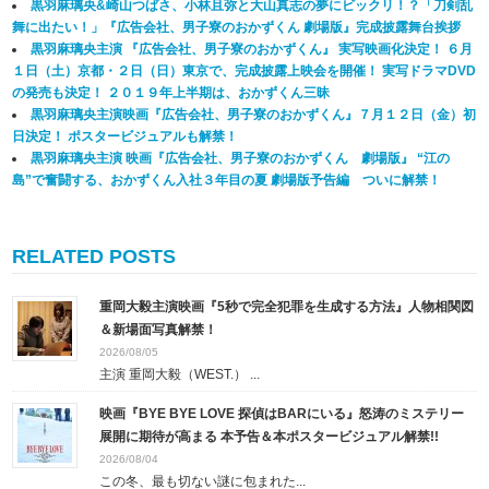
黒羽麻璃央&崎山つばさ、小林且弥と大山真志の夢にビックリ！？「刀剣乱
舞に出たい！」『広告会社、男子寮のおかずくん 劇場版』完成披露舞台挨拶
黒羽麻璃央主演 『広告会社、男子寮のおかずくん』 実写映画化決定！ ６月
１日（土）京都・２日（日）東京で、完成披露上映会を開催！ 実写ドラマDVD
の発売も決定！ ２０１９年上半期は、おかずくん三昧
黒羽麻璃央主演映画『広告会社、男子寮のおかずくん』７月１２日（金）初
日決定！ ポスタービジュアルも解禁！
黒羽麻璃央主演 映画『広告会社、男子寮のおかずくん 劇場版』 “江の
島”で奮闘する、おかずくん入社３年目の夏 劇場版予告編 ついに解禁！
RELATED POSTS
重岡大毅主演映画『5秒で完全犯罪を生成する方法』人物相関図
＆新場面写真解禁！
2026/08/05
主演 重岡大毅（WEST.） ...
映画『BYE BYE LOVE 探偵はBARにいる』怒涛のミステリー
展開に期待が高まる 本予告＆本ポスタービジュアル解禁!!
2026/08/04
この冬、最も切ない謎に包まれた...