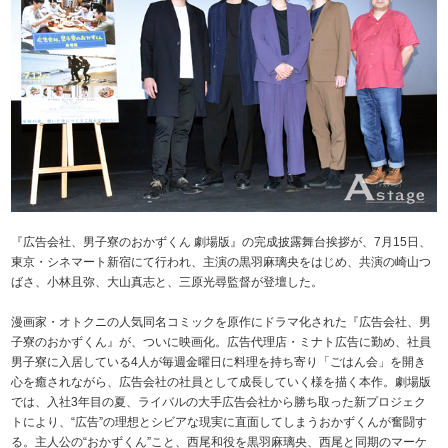
『広告会社、男子寮のおかずくん 劇場版』の完成披露舞台挨拶が、7月15日、
東京・シネマート新宿にて行われ、主演の黒羽麻璃央をはじめ、共演の崎山つ
ばさ、小林且弥、大山真志と、三原光尋監督が登壇した。
漫画家・オトクニの人気同名コミックを原作にドラマ化された『広告会社、男
子寮のおかずくん』が、ついに映画化。広告代理店・ミナト広告に勤め、社員
男子寮に入居している4人が毎週金曜日に料理を持ち寄り「ごはん会」を開き
心を癒されながら、広告会社の社員として成長していく様を描く本作。劇場版
では、入社3年目の夏、ライバルの大手広告会社から勝ち取った新プロジェク
トにより、“広告”の理想とシビアな現実に直面してしまうおかずくんが奮闘す
る。主人公の“おかずくん”こと、西尾和役を黒羽麻璃央、西尾と同期のマーケ