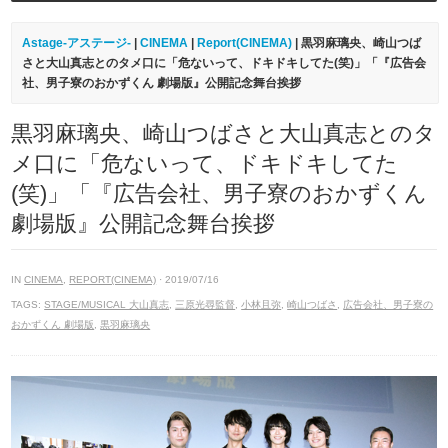
Astage-アステージ-
|
CINEMA
|
Report(CINEMA)
| 黒羽麻璃央、崎山つば
さと大山真志とのタメ口に「危ないって、ドキドキしてた(笑)」「『広告会
社、男子寮のおかずくん 劇場版』公開記念舞台挨拶
黒羽麻璃央、崎山つばさと大山真志とのタ
メ口に「危ないって、ドキドキしてた
(笑)」「『広告会社、男子寮のおかずくん
劇場版』公開記念舞台挨拶
IN
CINEMA
,
REPORT(CINEMA)
· 2019/07/16
TAGS:
STAGE/MUSICAL 大山真志
,
三原光尋監督
,
小林且弥
,
崎山つばさ
,
広告会社、男子寮の
おかずくん 劇場版
,
黒羽麻璃央