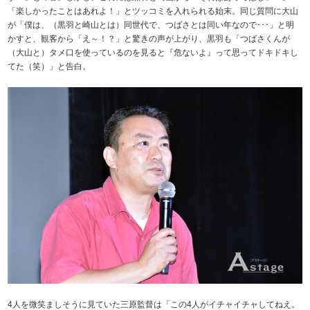
「楽しかったことはあれよ！」とツッコミを入れられる始末。同じ質問に大山
が「僕は、（黒羽と崎山とは）同世代で、つばさとは同い年なので･･･」と明
かすと、観客から「え～！？」と驚きの声が上がり、黒羽も「つばさくんが
（大山と）タメ口を使っているのを見ると『危ないよ』って思ってドキドキし
てた（笑）」と告白。
4人を微笑ましそうに見ていた三原監督は「この4人がイチャイチャしてねえ。