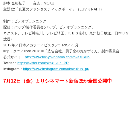
脚本:金杉弘子 音楽：MOKU
主題歌:「真夏のファンタスティックボーイ」（LUV K RAFT）
制作：ビデオプランニング
配給：バップ/製作委員会(バップ、ビデオプランニング、
ネクスト、テレビ神奈川、テレビ埼玉、ＫＢＳ京都、九州朝日放送、日本ＢＳ
放送)
2019年／日本／カラー／ビスタ／5.1ch／71分
©オトクニ／libre 2018 ©「広告会社、男子寮のおかずくん」製作委員会
公式サイト：
http://www.tvk-yokohama.com/okazukun/
Twitter：
https://twitter.com/okazukun_PR
Instagram：
https://www.instagram.com/okazukun_pr/
7月12日（金）よりシネマート新宿ほか全国公開中