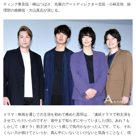
ティング東良役・崎山つばさ、先輩のアートディレクター北役・小林且弥、経
理部の南郷役・大山真志が演じる。
ドラマ・映画を通じての主演を初めて務めた黒羽は、「連続ドラマで初主演を
させていただいたのですが、途中まで知らずにやっていました(笑)。あれ？も
しかして（連ドラ）初主演？という感じで気付かなかったんです。でも、それ
くらい力が抜けてというか、真ん中にいないといけないと気負うことなく、現