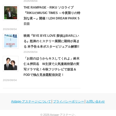
2026/08/04
THE RAMPAGE・RIKU ソロライブ
『RIKUのMUSIC TIMES ～今夜限りの特
別な夜～』開催！LDH DREAM PARK 5
日目
2026/08/04
映画『BYE BYE LOVE 探偵はBARにい
る』怒涛のミステリー展開に期待が高ま
る 本予告＆本ポスタービジュアル解禁!!
2026/08/04
「お前のほうからキスしてくれよ」鈴木
仁＆押田岳 W主演で人気漫画待望の実
写ドラマ化！今秋フジテレビで放送＆
FODで独占見放題配信決定！
2026/08/04
Astage-アステージ-について
│
プライバシーポリシー
│
お問い合わせ
© 2026
Astage-アステージ-
.