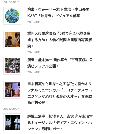
2026/08/05
演出・ウォーリー木下 主演・中山優馬
KAAT『蛙昇天』ビジュアル解禁
2026/08/05
重岡大毅主演映画『5秒で完全犯罪を生
成する方法』人物相関図＆新場面写真解
禁！
2026/08/05
演出・堂本光一 新作舞台『百鬼夜鏡』公
演ビジュアル公開！
2026/08/05
日本初演から世界へと羽ばたく新作オリ
ジナルミュージカル『二コラ・テスラ ～
エジソンが恐れた孤高の天才～』音源動
画が初公開！
2026/08/04
絶賛上演中！柿澤勇人、吉沢 亮が主演す
るミュージカル「ディア・エヴァン・ハ
ンセン」観劇レポート