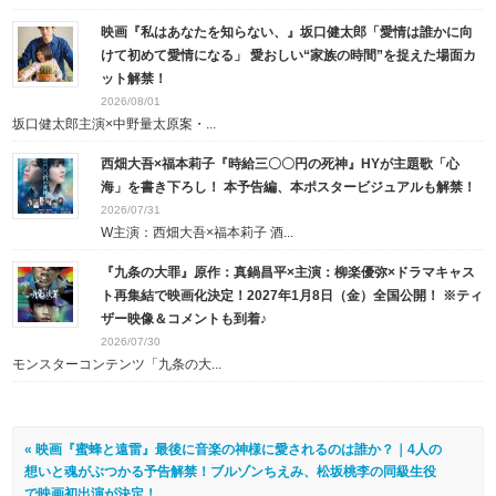
映画『私はあなたを知らない、』坂口健太郎「愛情は誰かに向
けて初めて愛情になる」 愛おしい“家族の時間”を捉えた場面カ
ット解禁！
2026/08/01
坂口健太郎主演×中野量太原案・...
西畑大吾×福本莉子『時給三〇〇円の死神』HYが主題歌「心
海」を書き下ろし！ 本予告編、本ポスタービジュアルも解禁！
2026/07/31
W主演：西畑大吾×福本莉子 酒...
『九条の大罪』原作：真鍋昌平×主演：柳楽優弥×ドラマキャス
ト再集結で映画化決定！2027年1月8日（金）全国公開！ ※ティ
ザー映像＆コメントも到着♪
2026/07/30
モンスターコンテンツ「九条の大...
« 映画『蜜蜂と遠雷』最後に音楽の神様に愛されるのは誰か？｜4人の
想いと魂がぶつかる予告解禁！ブルゾンちえみ、松坂桃李の同級生役
で映画初出演が決定！