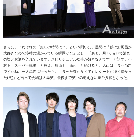
さらに、それぞれの「癒しの時間は？」という問いに、黒羽は「僕はお風呂が
大好きなので浴槽に浸かっている瞬間かな」とし、「あと、月1くらいで清め
の塩とお酒を入れています。スピリチュアルな事が好きなんです」と話す。小
林も「スーパー銭湯」と答え、崎山も「温泉」と続けると、大山は「食べ放題
ですかね。一人焼肉に行ったら、（食べた数が多くて）レシートが凄く長かっ
た(笑)」と言って会場は大爆笑。最後まで笑いの絶えない舞台挨拶となった。