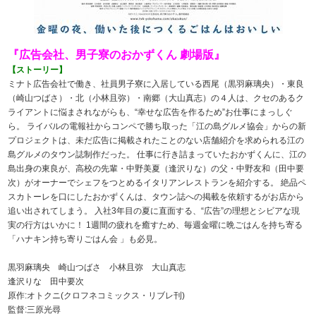
『広告会社、男子寮のおかずくん 劇場版』
【ストーリー】
ミナト広告会社で働き、社員男子寮に入居している西尾（黒羽麻璃央）・東良
（崎山つばさ）・北（小林且弥）・南郷（大山真志）の４人は、クセのあるク
ライアントに悩まされながらも、“幸せな広告を作るため”お仕事にまっしぐ
ら。 ライバルの電報社からコンペで勝ち取った「江の島グルメ協会」からの新
プロジェクトは、未だ広告に掲載されたことのない店舗紹介を求められる江の
島グルメのタウン誌制作だった。 仕事に行き詰まっていたおかずくんに、江の
島出身の東良が、高校の先輩・中野美夏（逢沢りな）の父・中野友和（田中要
次）がオーナーでシェフをつとめるイタリアンレストランを紹介する。 絶品ペ
スカトーレを口にしたおかずくんは、タウン誌への掲載を依頼するがお店から
追い出されてしまう。 入社3年目の夏に直面する、“広告”の理想とシビアな現
実の行方はいかに！ 1週間の疲れを癒すため、毎週金曜に晩ごはんを持ち寄る
「ハナキン持ち寄りごはん会 」も必見。
黒羽麻璃央 崎山つばさ 小林且弥 大山真志
逢沢りな 田中要次
原作:オトクニ(クロフネコミックス・リブレ刊)
監督:三原光尋