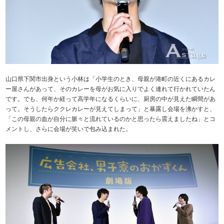
山口県下関市出身という小林は「小学生のとき、母親が港町の近くにあるカレ
ー屋さんがあって、そのカレーを母がお気に入りでよく連れて行かれていたん
です。でも、何年か経って高学年になるくらいに、厨房の中が見えた瞬間があ
って。そうしたらククレカレーが見えてしまって」と暴露し会場を沸かすと、
「この母親の血が自分に脈々と流れているのかと思ったら震えましたね」とコ
メントし、さらに会場が笑いで包み込まれた。