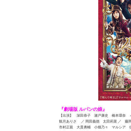
『劇場版 ルパンの娘』
【出演】 深田恭子 瀬戸康史 橋本環奈 
観月ありさ ／ 岡田義徳 太田莉菜 ／ 藤
市村正親 大貫勇輔 小畑乃々 マルシア 