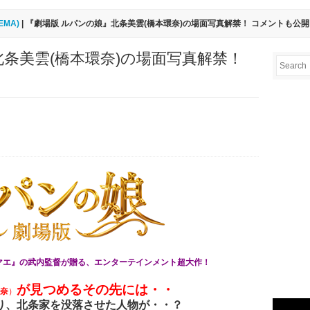
EMA)
| 『劇場版 ルパンの娘』北条美雲(橋本環奈)の場面写真解禁！ コメントも公
北条美雲(橋本環奈)の場面写真解禁！
マエ』の武内監督が贈る、エンターテインメント超大作！
が見つめるその先には・・
奈
）
り、北条家を没落させた人物が・・？