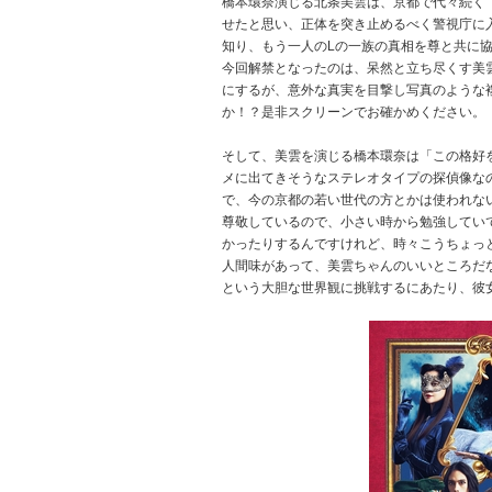
橋本環奈演じる北条美雲は、京都で代々続く
せたと思い、正体を突き止めるべく警視庁に
知り、もう一人のLの一族の真相を尊と共に
今回解禁となったのは、呆然と立ち尽くす美
にするが、意外な真実を目撃し写真のような
か！？是非スクリーンでお確かめください。
そして、美雲を演じる橋本環奈は「この格好
メに出てきそうなステレオタイプの探偵像な
で、今の京都の若い世代の方とかは使われな
尊敬しているので、小さい時から勉強してい
かったりするんですけれど、時々こうちょっ
人間味があって、美雲ちゃんのいいところだ
という大胆な世界観に挑戦するにあたり、彼