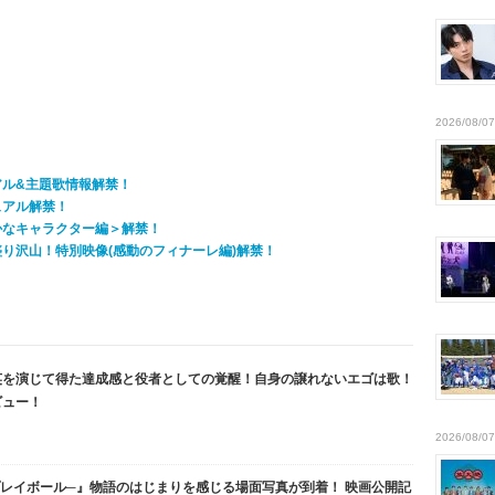
2026/08/07
アル&主題歌情報解禁！
ュアル解禁！
かなキャラクター編＞解禁！
り沢山！特別映像(感動のフィナーレ編)解禁！
英を演じて得た達成感と役者としての覚醒！自身の譲れないエゴは歌！
ビュー！
2026/08/07
、プレイボール─』物語のはじまりを感じる場面写真が到着！ 映画公開記