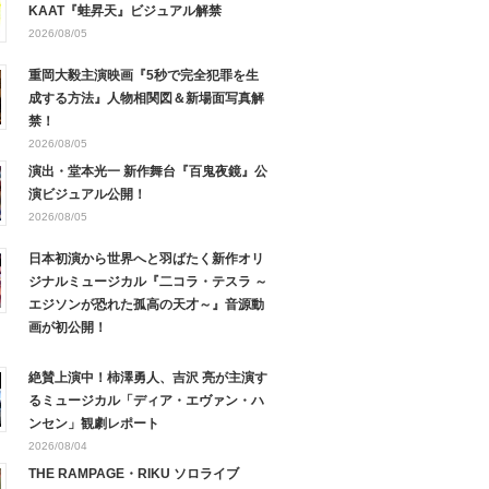
KAAT『蛙昇天』ビジュアル解禁
2026/08/05
重岡大毅主演映画『5秒で完全犯罪を生
成する方法』人物相関図＆新場面写真解
禁！
2026/08/05
演出・堂本光一 新作舞台『百鬼夜鏡』公
演ビジュアル公開！
2026/08/05
日本初演から世界へと羽ばたく新作オリ
ジナルミュージカル『二コラ・テスラ ～
エジソンが恐れた孤高の天才～』音源動
画が初公開！
絶賛上演中！柿澤勇人、吉沢 亮が主演す
るミュージカル「ディア・エヴァン・ハ
ンセン」観劇レポート
2026/08/04
THE RAMPAGE・RIKU ソロライブ