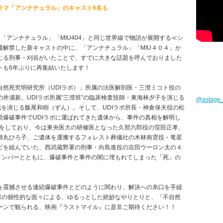
ラマ「アンナチュラル」のキャスト9名も
「アンナチュラル」「MIU404」と同じ世界線で物語が展開する≪シ
週解禁した新キャストの中に、「アンナチュラル」「MIU４０４」か
じる刑事・刈谷がいたことで、すでに大きな話題を呼んでおりました
トも6年ぶりに再集結いたします！
然死究明研究所（UDIラボ）」所属の法医解剖医・三澄ミコト役の
井浦新。UDIラボ所属“三澄班”の臨床検査技師・東海林夕子を演じる
@astag
誠を演じる飯尾和樹（ずん）。そして、UDIラボ所長・神倉保夫役の松
爆破事件でUDIラボに運ばれてきた遺体から、事件の真相を解明し
トをしており、今は東央医大の研修医となった久部六郎役の窪田正孝、
師丸ひろ子、ご遺体を運搬するフォレスト葬儀社の木林南雲役・竜星
ビを組んでいた、西武蔵野署の刑事・向島進役の吉田ウーロン太の４
メンバーとともに、爆破事件と事件の闇に埋もれてしまった「死」の
を震撼させる連続爆破事件とどのように関わり、解決への糸口を手繰
ボの個性的な面々による、ゆるっとした絶妙なやりとりと、「不自然
ーンで観られる、映画『ラストマイル』に是非ご期待ください！！