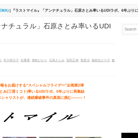
EMA)
| 『ラストマイル』「アンナチュラル」石原さとみ率いるUDIラボ、6年ぶり
ナチュラル」石原さとみ率いるUDI
生
,
市川実日子
,
松重豊
,
満島ひかり
,
石原さとみ
,
窪田正孝
,
竜星涼
,
薬師丸ひろ子
,
飯
報をお届けする“スペシャルフライデー”企画第2弾
み(三澄ミコト)率いるUDIラボ、6年ぶりに再集結
ペシャリストが、連続爆破事件の真相に挑む―――！