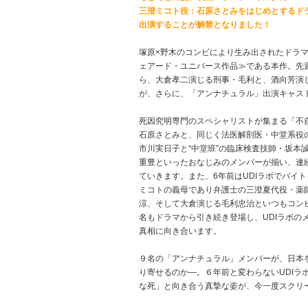
三澄ミコト役：石原さとみをはじめとするド
出演することが解禁となりました！
塚原×野木のコンビにより生み出されたドラマ
ェアード・ユニバース作品≫である本作。先
ら、大倉孝二演じる刑事・毛利と、酒向芳演
が、さらに、「アンナチュラル」出演キャス
死因究明専門のスペシャリストが集まる「不自
石原さとみと、同じく法医解剖医・中堂系役の
市川実日子と“中堂班”の臨床検査技師・坂本
重豊といったおなじみのメンバーが揃い、連続
ていきます。また、6年前はUDIラボでバイ
ミコトの義母であり弁護士の三澄夏代役・薬
涼、そして大倉演じる毛利忠治といつもコン
名もドラマから引き続き登場し、UDIラボの
真相に向き合います。
９名の「アンナチュラル」メンバーが、日本
り寄せるのか―。６年前と変わらないUDIラ
な死」と向き合う真摯な姿が、今一度スクリ