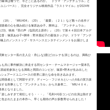
の爆弾は幾つで、今どこにあるのか。 ドラマ「アンナチュラル」と
ドユニバース）、完全オリジナル映画作品『ラストマイル』が2024年
18）、「MIU404」（20）、「最愛」（２１）など数々の名作ド
視聴者の心を掴み続ける塚原あゆ子。脚本は、「アンナチュラル」
」（23)、映画『罪の声（塩田武士原作）』（20）で第４４回日本アカデ
監督：塚原あゆ子×脚本：野木亜紀子の最強タッグが、ドラマ「アンナ
たに極上のノンストップ・サスペンスエンタテインメントをお届けしま
東センター長の主人公・舟(ふな)渡(ど)エレナを演じるのは、満島ひ
らも共に事件解決に奔走する同センター・チームマネージャー梨本孔
塚原組初参加となる満島と岡田のコンビが、塚原×野木が生み出した
るシェアードユニバースの世界に新たな命を吹き込みます。
る関係者として阿部サダヲ、ディーン・フジオカといった6名の実力派
当する刑事として「アンナチュラル」から大倉孝二、「MIU４０４」
発表となりました。
「楽しみすぎて発狂しそう・・・」「毛利×刈谷コンビの出演は熱すぎ
に包まれたままの本作へ、早くも期待の声が多数寄せられました！