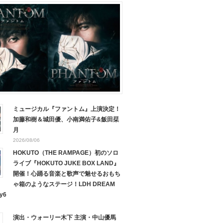
ミュージカル『ファントム』上演決定！
加藤和樹＆城田優、小南満佑子&飯田栞
月
2026/08/06
HOKUTO（THE RAMPAGE）初のソロ
ライブ『HOKUTO JUKE BOX LAND』
開催！心踊る音楽と歌声で魅せるおもち
ゃ箱のようなステージ！LDH DREAM
y6
演出・ウォーリー木下 主演・中山優馬