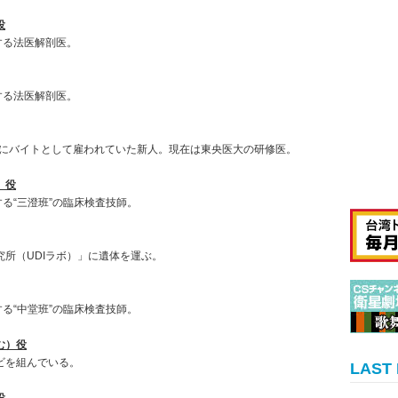
役
する法医解剖医。
する法医解剖医。
」にバイトとして雇われていた新人。現在は東央医大の研修医。
）役
る“三澄班”の臨床検査技師。
所（UDIラボ）」に遺体を運ぶ。
る“中堂班”の臨床検査技師。
む）役
ビを組んでいる。
LAST