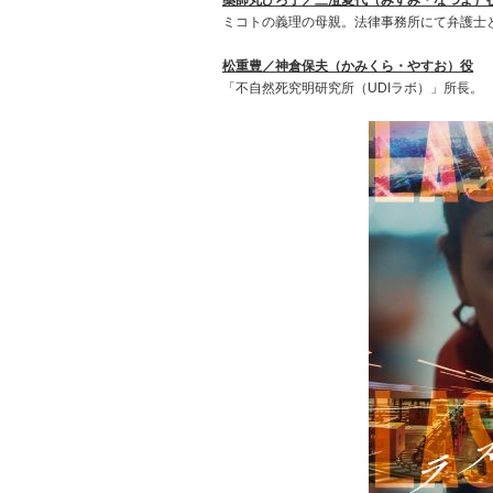
薬師丸ひろ子／三澄夏代（みすみ・なつよ）
ミコトの義理の母親。法律事務所にて弁護士
松重豊／神倉保夫（かみくら・やすお）役
「不自然死究明研究所（UDIラボ）」所長。