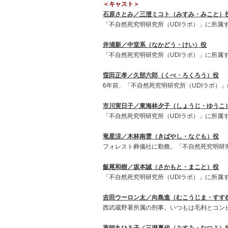
＜キャスト＞
石原さとみ／三澄ミコト（みすみ・みこと）
「不自然死究明研究所（UDIラボ）」に所属
井浦新／中堂系（なかどう・けい）役
「不自然死究明研究所（UDIラボ）」に所属
窪田正孝／久部六郎（くべ・ろくろう）役
6年前、「不自然死究明研究所（UDIラボ）
市川実日子／東海林夕子（しょうじ・ゆうこ
「不自然死究明研究所（UDIラボ）」に所属す
竜星涼／木林南雲（きばやし・なぐも）役
フォレスト葬儀社に勤務。「不自然死究明研究
飯尾和樹／坂本誠（さかもと・まこと）役
「不自然死究明研究所（UDIラボ）」に所属す
吉田ウーロン太／向島進（むこうじま・すす
西武蔵野署所属の刑事。いつもは毛利とコン