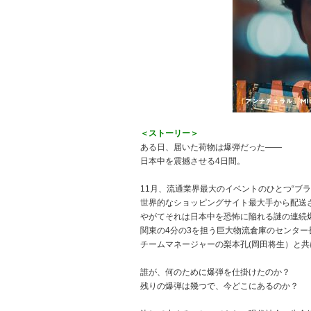
＜ストーリー＞
ある日、届いた荷物は爆弾だった――
日本中を震撼させる4日間。
11月、流通業界最大のイベントのひとつ“ブ
世界的なショッピングサイト最大手から配送
やがてそれは日本中を恐怖に陥れる謎の連続
関東の4分の3を担う巨大物流倉庫のセンター
チームマネージャーの梨本孔(岡田将生）と
誰が、何のために爆弾を仕掛けたのか？
残りの爆弾は幾つで、今どこにあるのか？