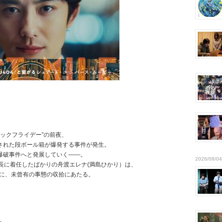
ラックフライデー”の前夜、
された段ボール箱が爆発する事件が発生。
爆破事件へと発展していく—―。
2026/08/04
長に着任したばかりの舟渡エレナ(満島ひかり）は、
共に、未曾有の事態の収拾にあたる。