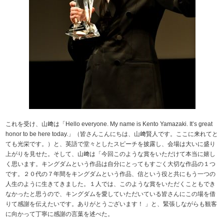
これを受け、山﨑は「Hello everyone. My name is Kento Yamazaki. It’s great
honor to be here today.」（皆さんこんにちは、山﨑賢人です。ここに来れてと
ても光栄です。）と、英語で堂々としたスピーチを披露し、会場は大いに盛り
上がりを見せた。そして、山﨑は「今回このような賞をいただけて本当に嬉し
く思います。キングダムという作品は自分にとってもすごく大切な作品の１つ
です。２０代の７年間をキングダムという作品、信という役と共にもう一つの
人生のように生きてきました。１人では、このような賞をいただくこともでき
なかったと思うので、キングダムを愛していただいている皆さんにこの場を借
りて感謝を伝えたいです。ありがとうございます！ 」と、緊張しながらも観客
に向かって丁寧に感謝の言葉を述べた。