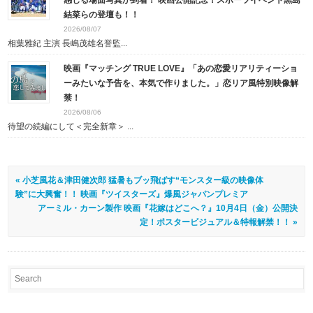
感じる場面写真が到着！ 映画公開記念！スポーツイベント黒島
結菜らの登壇も！！
2026/08/07
相葉雅紀 主演 長嶋茂雄名誉監...
映画『マッチング TRUE LOVE』「あの恋愛リアリティーショ
ーみたいな予告を、本気で作りました。」恋リア風特別映像解
禁！
2026/08/06
待望の続編にして＜完全新章＞ ...
« 小芝風花＆津田健次郎 猛暑もブッ飛ばす“モンスター級の映像体
験”に大興奮！！ 映画『ツイスターズ』爆風ジャパンプレミア
アーミル・カーン製作 映画『花嫁はどこへ？』10月4日（金）公開決
定！ポスタービジュアル＆特報解禁！！ »