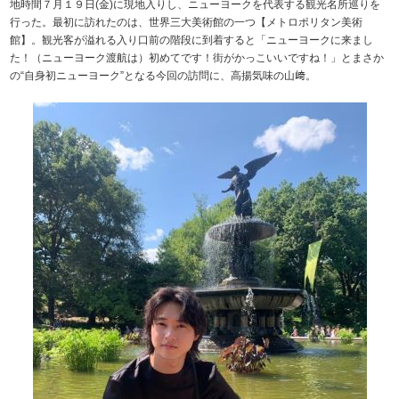
地時間７月１９日(金)に現地入りし、ニューヨークを代表する観光名所巡りを
行った。最初に訪れたのは、世界三大美術館の一つ【メトロポリタン美術
館】。観光客が溢れる入り口前の階段に到着すると「ニューヨークに来まし
た！（ニューヨーク渡航は）初めてです！街がかっこいいですね！」とまさか
の“自身初ニューヨーク”となる今回の訪問に、高揚気味の山﨑。