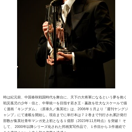
時は紀元前、中国春秋戦国時代を舞台に、天下の大将軍になるという夢を抱く
戦災孤児の少年・信と、中華統一を目指す若き王・嬴政を壮大なスケールで描
く漫画「キングダム」（原泰久／集英社）は、2006年１月より「週刊ヤングジ
ャンプ」にて連載を開始し、現在までに単行本は７２巻まで刊行され累計発行
部数が集英社青年マンガ史上初となる１億部（2023年11月時点）を突破！ そ
して、 2000年以降シリーズ化された邦画実写作品で、１作目から３作連続で