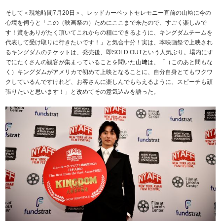
そして＜現地時間7月20日＞、レッドカーペットセレモニー直前の山﨑に今の
心境を伺うと「この（映画祭の）ためにここまで来たので、すごく楽しみで
す！賞をありがたく頂いてこれからの糧にできるように、キングダムチームを
代表して受け取りに行きたいです！」と気合十分！実は、本映画祭で上映され
るキングダムのチケットは、発売後、即SOLD OUTという人気ぶり。場内にす
でにたくさんの観客が集まっていることを聞いた山﨑は、「（このあと間もな
く）キングダムがアメリカで初めて上映となることに、自分自身とてもワクワ
クしているんですけれど、お客さんに楽しんでもらえるように、スピーチも頑
張りたいと思います！」と改めてその意気込みを語った。