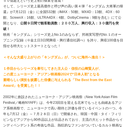
５０億超えという史上初の偉業を達成！
そして、シリーズ史上最高傑作と呼び声の高い第４弾『キングダム 大将軍の帰
還』が7月12日（金）に全国532館（IMAX：50館、MX4D：13館、4DX：60
館、ScreenX：16館、ULTRA4DX：4館、DolbyCinema：9館を含む）にて公
開となり、
公開９日間で観客動員数：２００万人、興行収入：３０億円を突
破！
映画「キングダム」シリーズ史上No.1のみならず、邦画実写歴代No.１のオー
プニング記録（※金土日3日間興収・興行通信社調べ）を誇り、興収100億を目
指せる特大ヒットスタートとなった！
＜そんな大盛り上がりの「キングダム」が、ついに海外へ進出！＞
１作目からシリーズを牽引してきた主人公・信役の山﨑賢人が、
この度ニューヨーク・アジアン映画祭2024で“日本人初”となる
素晴らしい演技を披露した俳優に与えられる「The Best from the East
Award」を受賞した！！
2002年に創設されたニューヨーク・アジアン映画祭（New York Asian Film
Festival／略称NYAFF）は、今年23回目を迎える北米でもっとも由緒あるアジ
ア系映画祭で、ニューヨークで高い期待と評価を得ているイベントの一つ。今
年も7月12（金）～７月２８日（日）で開催され、韓国・中国・タイ・フィリ
ピンなどアジアから90作品以上が出品されており、主流の大ヒット作品からイ
ンディペンデント系の奇抜な作品、熱狂的なファンがついているカルト映画な