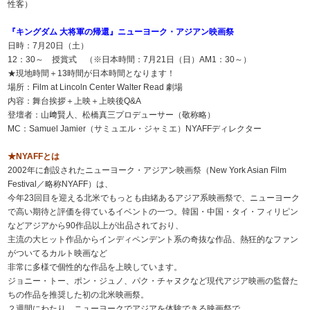
性客）
『キングダム 大将軍の帰還』ニューヨーク・アジアン映画祭
日時：7月20日（土）
12：30～ 授賞式 （※日本時間：7月21日（日）AM1：30～）
★現地時間＋13時間が日本時間となります！
場所：Film at Lincoln Center Walter Read 劇場
内容：舞台挨拶＋上映＋上映後Q&A
登壇者：山﨑賢人、松橋真三プロデューサー（敬称略）
MC：Samuel Jamier（サミュエル・ジャミエ）NYAFFディレクター
★NYAFFとは
2002年に創設されたニューヨーク・アジアン映画祭（New York Asian Film
Festival／略称NYAFF）は、
今年23回目を迎える北米でもっとも由緒あるアジア系映画祭で、ニューヨーク
で高い期待と評価を得ているイベントの一つ。韓国・中国・タイ・フィリピン
などアジアから90作品以上が出品されており、
主流の大ヒット作品からインディペンデント系の奇抜な作品、熱狂的なファン
がついてるカルト映画など
非常に多様で個性的な作品を上映しています。
ジョニー・トー、ポン・ジュノ、パク・チャヌクなど現代アジア映画の監督た
ちの作品を推奨した初の北米映画祭。
２週間にわたり、ニューヨークでアジアを体験できる映画祭で、