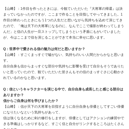
【山﨑】：1作目を作ったときには、今観ていただいた『大将軍の帰還』は決
まっていなかったのですが、ここまで作ることを目指してやってきました。1
作目が終わったときにもう1つの人生だと想いながら気持ちを込めて演じてき
たので、「俺は天下の大将軍になるのに、なんでここで撮影が終わってしまう
んだ」と信の人生が一旦ストップしてしまうという矛盾にもがいていました
が、今はここまで信を演じることができて本当に幸せに思います。
Q：世界中で愛される信の魅力は何だと思いますか？
【山﨑】：すごくまっすぐで嘘がない、気持ちのいい人間だからかなと思いま
す。
自分自身も信からまっすぐな部分や気持ちに影響を受けて自分もそうでありた
いと思っていたので、観ていただいた皆さんもその信のまっすぐさに心動かさ
れているのかなと思います。
Q：信というキャラクターを演じる中で、自分自身も成長したと感じる部分は
ありますか？
信からご自身は何を学びましたか？
【山﨑】：信が天下の大将軍を目指すように自分自身も俳優としてすごい俳優
になりたいなという気持ちがあって、
信は強くなるために剣の修行をしますが、俳優としてはアクションの練習やで
きる準備はしっかりするなど、すごく信と自分がリンクするところはたくさん