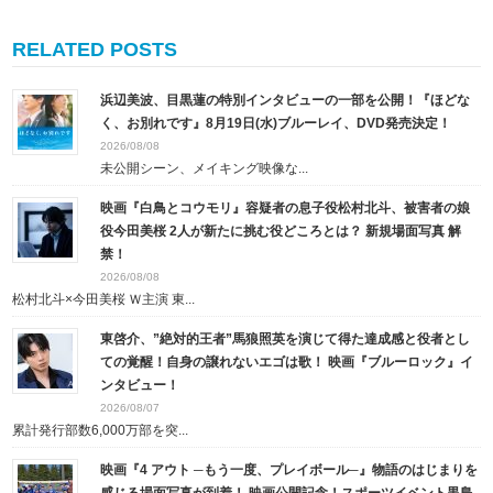
RELATED POSTS
浜辺美波、目黒蓮の特別インタビューの一部を公開！『ほどな
く、お別れです』8月19日(水)ブルーレイ、DVD発売決定！
2026/08/08
未公開シーン、メイキング映像な...
映画『白鳥とコウモリ』容疑者の息子役松村北斗、被害者の娘
役今田美桜 2人が新たに挑む役どころとは？ 新規場面写真 解
禁！
2026/08/08
松村北斗×今田美桜 Ｗ主演 東...
東啓介、”絶対的王者”馬狼照英を演じて得た達成感と役者とし
ての覚醒！自身の譲れないエゴは歌！ 映画『ブルーロック』イ
ンタビュー！
2026/08/07
累計発行部数6,000万部を突...
映画『4 アウト ─もう一度、プレイボール─』物語のはじまりを