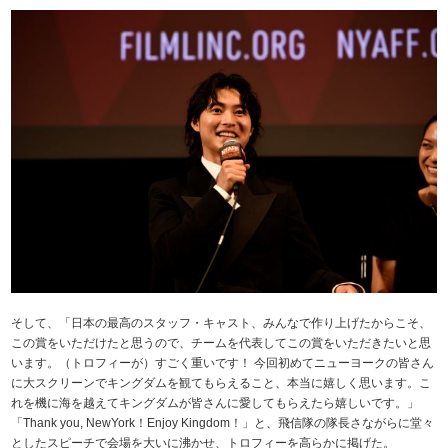
そして、「日本の最高のスタッフ・キャスト、みんなで作り上げたからこそ、
この賞をいただけたと思うので、チームを代表してこの賞をいただきたいと思
います。（トロフィーが）すごく重いです！ 今回初めてニューヨークの皆さん
に大スクリーンでキングダムを観てもらえること、本当に嬉しく思います。こ
れを機に海を越えてキングダムが皆さんに愛してもらえたら嬉しいです。」
「Thank you, NewYork！Enjoy Kingdom！」と、飛信隊の隊長さながらに堂々
としたスピーチで会場を大いに沸かせ、トロフィーを高らかに掲げた。