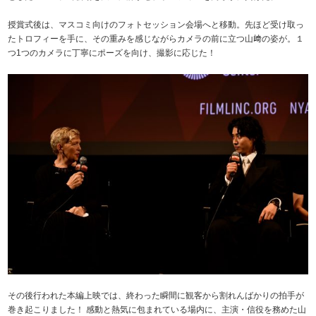
授賞式後は、マスコミ向けのフォトセッション会場へと移動。先ほど受け取っ
たトロフィーを手に、その重みを感じながらカメラの前に立つ山﨑の姿が。１
つ1つのカメラに丁寧にポーズを向け、撮影に応じた！
その後行われた本編上映では、終わった瞬間に観客から割れんばかりの拍手が
巻き起こりました！ 感動と熱気に包まれている場内に、主演・信役を務めた山