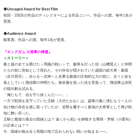
◆Uncaged Award for Best Film
初回・2回目の作品のディレクターによる作品コンペ。作品への賞。毎年1名が
受賞。
◆Audience Award
観客賞。作品への賞。毎年1名が受賞。
『キングダム 大将軍の帰還』
＜ストーリー＞
秦と趙の全てを懸けた＜馬陽の戦い＞で、敵将を討った信（山﨑賢人）と仲間
たちの前に突如として現れた、その存在が隠されていた趙国の総大将・龐煖
（吉川晃司）。自らを＜武神＞と名乗る龐煖の圧倒的な力の前に、次々と命を
落としていく飛信隊の仲間たち。致命傷を負った信を背負って、飛信隊は決死
の脱出劇を試みる。
「俺たちで、信を守り抜くんだ――。」
一方で戦局を見守っていた王騎（大沢たかお）は、趙軍の裏に潜むもう一人の
化け物の存在を感じ取っていたが、劣勢を覆すべく最強の大将軍として再び戦
地に舞い戻った。
王騎と龐煖の過去の因縁とは？ 遠くから戦いを静観する軍師・李牧（小栗旬）
の正体とは？？
今、因縁が絡み合う馬陽の地で忘れられない戦いが始まる――。