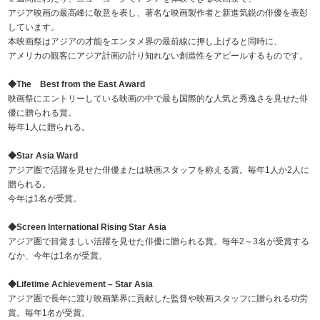
アジア映画の最高峰に敬意を表し、著名な映画製作者と新進気鋭の俳優を表彰
しています。
本映画祭はアジアの才能をエンタメ界の最前線に押し上げると同時に、
アメリカの観客にアジア計画の計り知れない創造性をアピールするものです。
◆The Best from the East Award
映画祭にエントリーしている映画の中で最も国際的な人気と秀逸さを見せた俳
優に贈られる賞。
毎年1人に贈られる。
◆Star Asia Ward
アジア圏で活躍を見せた俳優または映画スタッフを称える賞。毎年1人か2人に
贈られる。
今年は1名が受賞。
◆Screen International Rising Star Asia
アジア圏で目覚ましい活躍を見せた俳優に贈られる賞。毎年2～3名が受賞する
なか、今年は1名が受賞。
◆Lifetime Achievement – Star Asia
アジア圏で長年に渡り映画業界に貢献した監督や映画スタッフに贈られる功労
賞。毎年1名が受賞。