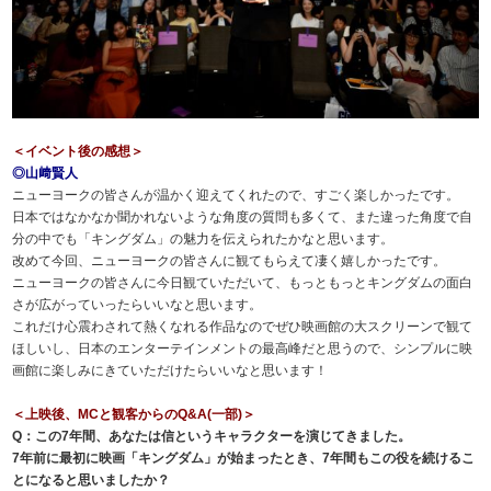
＜イベント後の感想＞
◎山﨑賢人
ニューヨークの皆さんが温かく迎えてくれたので、すごく楽しかったです。
日本ではなかなか聞かれないような角度の質問も多くて、また違った角度で自
分の中でも「キングダム」の魅力を伝えられたかなと思います。
改めて今回、ニューヨークの皆さんに観てもらえて凄く嬉しかったです。
ニューヨークの皆さんに今日観ていただいて、もっともっとキングダムの面白
さが広がっていったらいいなと思います。
これだけ心震わされて熱くなれる作品なのでぜひ映画館の大スクリーンで観て
ほしいし、日本のエンターテインメントの最高峰だと思うので、シンプルに映
画館に楽しみにきていただけたらいいなと思います！
＜上映後、MCと観客からのQ&A(一部)＞
Q：この7年間、あなたは信というキャラクターを演じてきました。
7年前に最初に映画「キングダム」が始まったとき、7年間もこの役を続けるこ
とになると思いましたか？