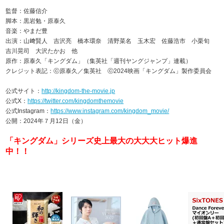
監督：佐藤信介
脚本：黒岩勉・原泰久
音楽：やまだ豊
出演：山﨑賢人 吉沢亮 橋本環奈 清野菜名 玉木宏 佐藤浩市 小栗旬
吉川晃司 大沢たかお 他
原作：原泰久「キングダム」（集英社「週刊ヤングジャンプ」連載）
クレジット表記：ⓒ原泰久／集英社 ⓒ2024映画「キングダム」製作委員会
公式サイト：
http://kingdom-the-movie.jp
公式X：
https://twitter.com/kingdomthemovie
公式Instagram：
https://www.instagram.com/kingdom_movie/
公開：2024年７月12日（金）
「キングダム」シリーズ史上最大の大大大ヒット爆進
中！！