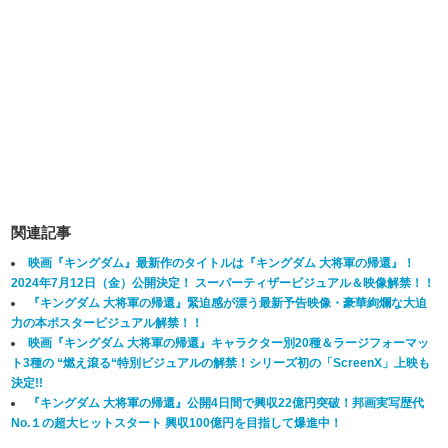
関連記事
映画『キングダム』最新作のタイトルは『キングダム 大将軍の帰還』！
2024年7月12日（金）公開決定！ スーパーティザービジュアル＆映像解禁！！
『キングダム 大将軍の帰還』緊迫感が漂う最新予告映像・豪華絢爛な大迫
力の本ポスタービジュアル解禁！！
映画『キングダム 大将軍の帰還』キャラクター別20種＆ラージフォーマッ
ト3種の “燃え滾る“特別ビジュアルの解禁！シリーズ初の「ScreenX」上映も
決定!!
『キングダム 大将軍の帰還』公開4日間で興収22億円突破！邦画実写歴代
No.１の超大ヒットスタート
興収100億円を目指して爆進中！