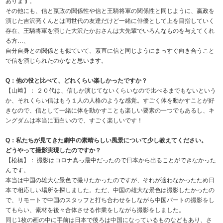
あります。
その他にも、信と嬴政の関係性や信と王騎将軍の関係性と同じように、嬴政を
演じた吉沢亮くんとは同世代の友達だけど一緒に俳優として上を目指していく
存在、王騎将軍を演じた大沢たかおさんは大先輩でいろんなものを与えてくれ
る方…、
自分自身との関係とも似ていて、素直に信と同じようにまっすぐ向き合うこと
で信を演じられたのかなと思います。
Q：他の役と比べて、どれくらい楽しかったですか？
【山﨑】： ２０代は、信しか演じてないくらいなので比べるまでもないという
か、それくらい信はもう１人の人格のような感覚。すごく体を動かすことが好
きなので、信として一緒に体を動かすことも楽しい要素の一つでもあるし、キ
ングダムは本当に面白いので、すごく楽しいです！
Q：私たちが見てきた劇中の素晴らしい風景について少し教えてください。
どうやって撮影実現したのですか？
【松橋】： 撮影はコロナ真っ最中だったので日本から出ることができなかった
んです。
本当は中国の雄大な景色で撮りたかったのですが、それが適わなかったため日
本で相応しい場所を探しました。ただ、中国の雄大な景色は撮影したかったの
で、リモートで中国のスタッフと打ち合わせをしながら中国パートの撮影をし
てもらい、素材を後々合体させる作業をしながら撮影をしました。
同じ1枚の画の中に手前は日本で後ろは中国になっているものなどもあり、さ