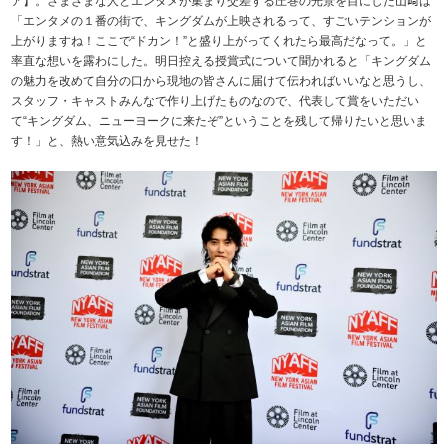
ア】。さまざまな人とエンタメが集まり交差する圧巻の光景を目にした山﨑は
「エンタメの１番の街で、キングダムが上映されるって、すごいテンションが
上がりますね！ここで“ドカン！”と盛り上がってくれたら最高だなって。」と
率直な想いを露わにした。明日控える授賞式について聞かれると「キングダム
の魅力を改めて自分の口から現地の皆さんに届けて伝わればいいなと思うし、
スタッフ・キャストみんなで作り上げたものなので、代表して賞をいただい
て“キングダム、ニューヨークに来たぞ
”ということを残して帰りたいと思いま
す！」と、熱い意気込みを見せた！