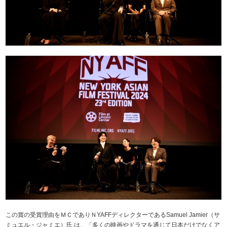
この賞の受賞理由をＭＣでありＮYAFFディレクターであるSamuel Jamier（サ
ミュエル・ジャミエ）氏 は、「多くの映画やドラマを通じて日本だけでなくア