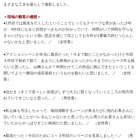
まざまな工夫を凝らして撮影しました。
＜現地の観客の感想＞
●1作目では親友を亡くしたということでとってもナイーブな所があった少年
が、4作目になると目指すべきものが分かっていて、仲間がいて仲間を守らな
きゃいけないという強い意志を感じて信としても今作が1番魅力的だったんじ
ゃないかなと思いました。／ （女性客）
●アクションシーンが本当に最高だった！今まで観たことがなかったけど今回
４作目で初めて観て、あまりにも映画がよかったから今までのシリーズ作も観
たいと思ったし、山﨑さんが７年間かけてこの作品に挑んできたということを
聞いてより一層信の成長過程というものを観たいと思いました。／ （女性
客）
●信がまっすぐで若々しい反面少しずつ大人に賢くなっていくところが両方現
れていてすごいなと思った。／ （男性客）
●私も妹も号泣しちゃって、毎回感動するシーンが来るたびに他のお客さんに
泣いていることがバレるんじゃないかと思っていたら周りのお客さんも皆泣い
ていたからやっぱりすごい映画だと思いました。／ （女性客）
●最高だった！今日のために１～３作目のシリーズを見直しました！／ （男