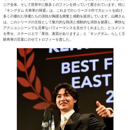
ジア全体、そして世界中に数多くのファンを持っていて愛されています。特に
『キングダム 大将軍の帰還』は、これまでのシリーズ３作で大ヒットを続け、
多くの優れた俳優たちの演技が胸躍る興奮と感動を提供しています。山﨑さん
は、このシリーズの主役として魅力的な熱演と感動的な演技を披露し、爽快な
アクションシーンでも見事なパフォーマンスを見せてくれました」とコメント
を寄せ、ステージ上で「童信、素質がありますよ」と「キングダム」らしく王
騎将軍の言葉にのせてトロフィーを渡した。