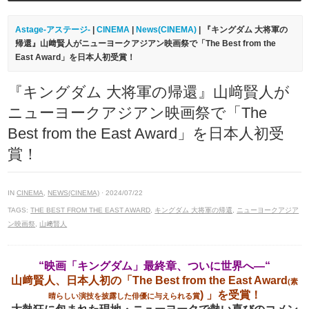
Astage-アステージ-
|
CINEMA
|
News(CINEMA)
| 『キングダム 大将軍の
帰還』山﨑賢人がニューヨークアジアン映画祭で「The Best from the
East Award」を日本人初受賞！
『キングダム 大将軍の帰還』山﨑賢人が
ニューヨークアジアン映画祭で「The
Best from the East Award」を日本人初受
賞！
IN
CINEMA
,
NEWS(CINEMA)
· 2024/07/22
TAGS:
THE BEST FROM THE EAST AWARD
,
キングダム 大将軍の帰還
,
ニューヨークアジア
ン映画祭
,
山﨑賢人
“映画「キングダム」最終章、ついに世界へ―“
山﨑賢人、日本人初の「The Best from the East Award
(素
) 」を受賞！
晴らしい演技を披露した俳優に与えられる賞