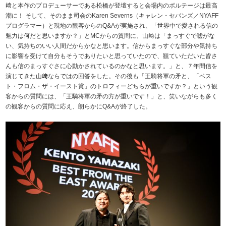
﨑と本作のプロデューサーである松橋が登壇すると会場内のボルテージは最高
潮に！ そして、そのまま司会のKaren Severns（キャレン・セバンズ／NYAFF
プログラマー）と現地の観客からのQ&Aが実施され、「世界中で愛される信の
魅力は何だと思いますか？」とMCからの質問に、山﨑は「まっすぐで嘘がな
い、気持ちのいい人間だからかなと思います。信からまっすぐな部分や気持ち
に影響を受けて自分もそうでありたいと思っていたので、観ていただいた皆さ
んも信のまっすぐさに心動かされているのかなと思います。」と、７年間信を
演じてきた山﨑ならではの回答をした。その後も「王騎将軍の矛と、「ベス
ト・フロム・ザ・イースト賞」のトロフィーどちらが重いですか？」という観
客からの質問には、「王騎将軍の矛の方が重いです！」と、笑いながらも多く
の観客からの質問に応え、朗らかにQ&Aが終了した。