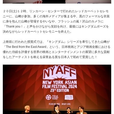
２０日(土)１２時、リンカーン・センターで行われたレッドカーペットセレモ
ニーに、山﨑が参加。多くの海外メディアが集まる中、黒のフォーマルな衣装
に身を包んだ山﨑が登場するやいなや、フラッシュの嵐！沢山のカメラに
「Thank you！」と声をかけながら笑顔を向け、最後にはキングダムポーズを
決めながらレッドカーペットセレモニーを終えた。
上映前に行われた授賞式では、『キングダム』シリーズを牽引してきた山﨑が
「The Best from the East Award」という、日本映画とアジア映画全般における
優れた功績を評価する世界の映画とエンターテインメントの展望に多大な貢献
をしたアーティストを称える栄誉ある賞を日本人で初めて受賞した！