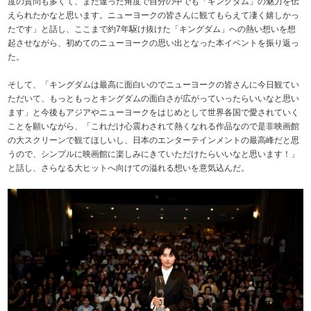
度の質問も多くて、また違った角度で自分の中でも「キングダム」の魅力を伝
えられたかなと思います。ニューヨークの皆さんに観てもらえて凄く嬉しかっ
たです」と話し、ここまで約7年駆け抜けた「キングダム」への熱い想いを想
起させながら、初めてのニューヨークの思い出となった本イベントを振り返っ
た。
そして、「キングダムは最高に面白いのでニューヨークの皆さんに今日観てい
ただいて、もっともっとキングダムの面白さが広がっていったらいいなと思い
ます」と今後もアジアやニューヨークをはじめとして世界各国で愛されていく
ことを願いながら、「これだけ心震わされて熱くなれる作品なので是非映画館
の大スクリーンで観てほしいし、日本のエンターテインメントの最高峰だと思
うので、シンプルに映画館に楽しみにきていただけたらいいなと思います！」
と話し、さらなる大ヒットへ向けての溢れる想いを意気込んだ。