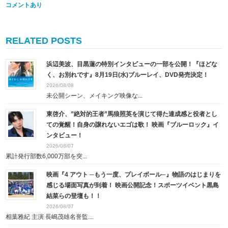
コメントあり
RELATED POSTS
浜辺美波、目黒蓮の特別インタビューの一部を公開！『ほどな
く、お別れです』8月19日(水)ブルーレイ、DVD発売決定！
2026/08/08
未公開シーン、メイキング映像な...
東啓介、”絶対的王者”馬狼照英を演じて得た達成感と役者とし
ての覚醒！自身の譲れないエゴは歌！ 映画『ブルーロック』イ
ンタビュー！
2026/08/07
累計発行部数6,000万部を突...
映画『4 アウト ─もう一度、プレイボール─』物語のはじまりを
感じる場面写真が到着！ 映画公開記念！スポーツイベント黒島
結菜らの登壇も！！
2026/08/07
相葉雅紀 主演 長嶋茂雄名誉監...