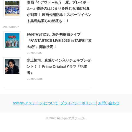
映画『4 アウト ─もう一度、プレイボー
ル─』物語のはじまりを感じる場面写真
が到着！ 映画公開記念！スポーツイベン
ト黒島結菜らの登壇も！！
2026/08/07
FANTASTICS、海外初単独ライブ
『FANTASTICS LIVE 2026 in TAIPEI “放
大絶”』開催決定！
2026/08/07
水上恒司、直筆サイン入りチェキプレゼ
ント！！ Prime Originalドラマ『犯罪
者』
2026/08/06
Astage-アステージ-について
│
プライバシーポリシー
│
お問い合わせ
© 2026
Astage-アステージ-
.