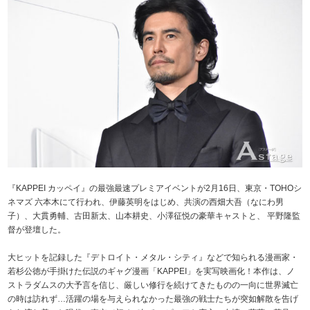
『KAPPEI カッペイ』の最強最速プレミアイベントが2月16日、東京・TOHOシ
ネマズ 六本木にて行われ、伊藤英明をはじめ、共演の西畑大吾（なにわ男
子）、大貫勇輔、古田新太、山本耕史、小澤征悦の豪華キャストと、 平野隆監
督が登壇した。
大ヒットを記録した『デトロイト・メタル・シティ』などで知られる漫画家・
若杉公徳が手掛けた伝説のギャグ漫画「KAPPEI」を実写映画化！本作は、ノ
ストラダムスの大予言を信じ、厳しい修行を続けてきたものの一向に世界滅亡
の時は訪れず…活躍の場を与えられなかった最強の戦士たちが突如解散を告げ