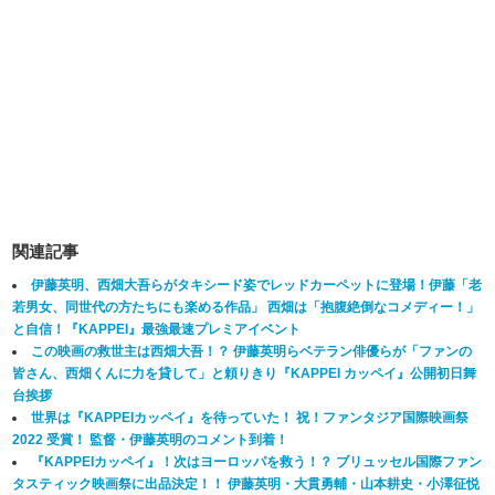
関連記事
伊藤英明、西畑大吾らがタキシード姿でレッドカーペットに登場！伊藤「老
若男女、同世代の方たちにも楽める作品」 西畑は「抱腹絶倒なコメディー！」
と自信！『KAPPEI』最強最速プレミアイベント
この映画の救世主は西畑大吾！？ 伊藤英明らベテラン俳優らが「ファンの
皆さん、西畑くんに力を貸して」と頼りきり『KAPPEI カッペイ』公開初日舞
台挨拶
世界は『KAPPEIカッペイ』を待っていた！ 祝！ファンタジア国際映画祭
2022 受賞！ 監督・伊藤英明のコメント到着！
『KAPPEIカッペイ』！次はヨーロッパを救う！？ ブリュッセル国際ファン
タスティック映画祭に出品決定！！ 伊藤英明・大貫勇輔・山本耕史・小澤征悦