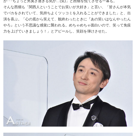
が･･･ちょっと男臭さ過ぎる気が…(笑)」と西畑を慌てさせる一幕も。
そんな西畑も「関西人ということでお笑いが大好き」と言い、「皆さんが本気
でバカをされていて、気持ちよくツッコミを入れることができました」と、出
演を喜ぶ。「心の底から笑えて、観終わったときに『あの笑いはなんやったん
やろ』という不思議な感覚に襲われる。めちゃめちゃ面白いので、笑って免疫
力を上げていきましょう！」とアピールし、笑顔を弾けさせた。