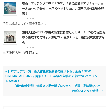
映画『マッチング TRUE LOVE』「あの恋愛リアリティーショ
ーみたいな予告を、本気で作りました。」恋リア風特別映像解
禁！
2026/08/06
待望の続編にして＜完全新章＞ ...
重岡大毅(WEST.) 本編の出来に自信たっぷり！！『5秒で完全犯
罪を生成する方法』人類初?! ＜生成AI＞と一緒に完成披露試写
会
2026/08/06
主演 重岡大毅（WEST.） ...
« 日本アカデミー賞 新人俳優賞受賞者の撮り下ろし企画「NEW
CINEMA FACE2022」開催！！ 10年後20年後の未来についてコメン
トも到着！
「鋼の錬金術師」連載２０周年新プロジェクト始動！意味深なスカ―
のビジュアルを解禁！ »