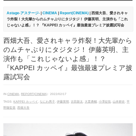
Astage-アステージ-
|
CINEMA
|
Report(CINEMA)
| 西畑大吾、愛されキャ
ラ炸裂！大先輩からのムチャぶりにタジタジ！ 伊藤英明、主演作も「これ
じゃないよ感」！？ 『KAPPEI カッペイ』最強最速プレミア披露試写会
西畑大吾、愛されキャラ炸裂！大先輩から
のムチャぶりにタジタジ！ 伊藤英明、主
演作も「これじゃないよ感」！？
『KAPPEI カッペイ』最強最速プレミア披
露試写会
IN
CINEMA
,
REPORT(CINEMA)
· 2022/02/17
TAGS:
KAPPEI カッペイ
,
なにわ男子
,
伊藤英明
,
古田新太
,
大貫勇輔
,
小澤征悦
,
山本耕史
,
平
野隆監督
,
西畑大吾