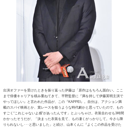
出演オファーを受けたときを振り返った伊藤は「原作はもちろん面白い。ここ
まで俳優キャリアを積み重ねてきて、平野監督に『満を持して伊藤英明主演で
やってほしい』と言われた作品が、この『KAPPEI』。自分は、アクション満
載のスパイ映画とか、賞レースを狙うような時代劇かと思っていたので、もの
すごく“これじゃないよ感”があったんです」とぶっちゃけ。衣装合わせも3時間
かかったそうだが、「決まった衣装を見て、もの凄くがっかりして。今さら降
りられないし･･･と思いました」と続け、山本くんに『よくこの作品を受けた