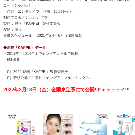
コードジャパン）
（作詞：エンドケイプ 作曲：ゆよゆっぺ）
制作プロダクション： ダブ
製作： 映画「KAPPEI」製作委員会
配給： 東宝
撮影スケジュール： 2021年5月～6月（撮影済み）
◆原作「KAPPEI」データ
・2011年～2014年までヤングアニマルで連載。
・既刊6巻
（C）2022 映画『KAPPEI』製作委員会
（C）若杉公徳／白泉社（ヤングアニマルコミックス）
2022年3月18日（金）全国東宝系にて公開!キェェェェイ!!!