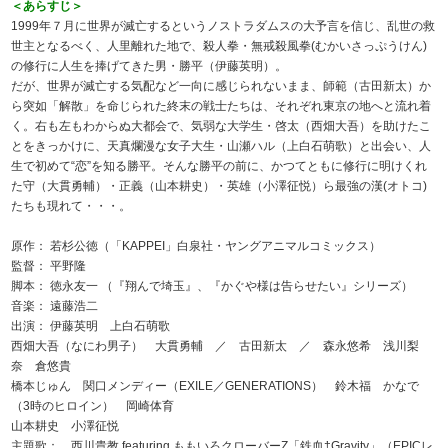
＜あらすじ＞
1999年７月に世界が滅亡するというノストラダムスの大予言を信じ、乱世の救
世主となるべく、人里離れた地で、殺人拳・無戒殺風拳(むかいさっぷうけん)
の修行に人生を捧げてきた男・勝平（伊藤英明）。
だが、世界が滅亡する気配など一向に感じられないまま、師範（古田新太）か
ら突如「解散」を命じられた終末の戦士たちは、それぞれ東京の地へと流れ着
く。右も左もわからぬ大都会で、気弱な大学生・啓太（西畑大吾）を助けたこ
とをきっかけに、天真爛漫な女子大生・山瀬ハル（上白石萌歌）と出会い、人
生で初めて“恋”を知る勝平。そんな勝平の前に、かつてともに修行に明けくれ
た守（大貫勇輔）・正義（山本耕史）・英雄（小澤征悦）ら最強の漢(オトコ)
たちも現れて・・・。
原作： 若杉公徳（「KAPPEI」白泉社・ヤングアニマルコミックス）
監督： 平野隆
脚本： 徳永友一 （『翔んで埼玉』、『かぐや様は告らせたい』シリーズ）
音楽： 遠藤浩二
出演： 伊藤英明 上白石萌歌
西畑大吾（なにわ男子） 大貫勇輔 ／ 古田新太 ／ 森永悠希 浅川梨
奈 倉悠貴
橋本じゅん 関口メンディー（EXILE／GENERATIONS） 鈴木福 かなで
（3時のヒロイン） 岡崎体育
山本耕史 小澤征悦
主題歌： 西川貴教 featuring ももいろクローバーZ「鉄血†Gravity」（EPICレ