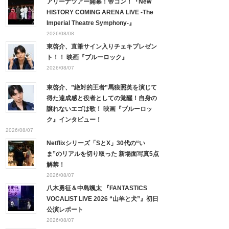
アリーナツアー開幕！帝コン！『New
HISTORY COMING ARENA LIVE -The
Imperial Theatre Symphony-』
2026/08/08
東啓介、直筆サイン入りチェキプレゼン
ト！！ 映画『ブルーロック』
2026/08/07
東啓介、”絶対的王者”馬狼照英を演じて
得た達成感と役者としての覚醒！自身の
譲れないエゴは歌！ 映画『ブルーロッ
ク』インタビュー！
2026/08/07
Netflixシリーズ「SとX」30代の“い
ま”のリアルを切り取った 新場面写真5点
解禁！
2026/08/07
八木勇征＆中島颯太 『FANTASTICS
VOCALIST LIVE 2026 “山羊と犬”』初日
公演レポート
2026/08/07