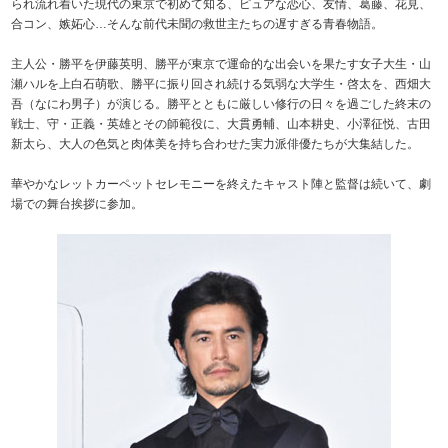
られ流れ着いた現代の東京で初めて知る、ピュアな恋心、友情、葛藤、花見、
合コン、嫉妬心…そんな前代未聞の救世主たちの遅すぎる青春物語。
主人公・勝平を伊藤英明、勝平が東京で運命的な出会いを果たす女子大生・山
瀬ハルを上白石萌歌、勝平に振り回され続ける気弱な大学生・啓太を、西畑大
吾（なにわ男子）が演じる。勝平とともに厳しい修行の日々を過ごした終末の
戦士、守・正義・英雄とその師範役に、大貫勇輔、山本耕史、小澤征悦、古田
新太ら、大人の色気と肉体美を持ち合わせた実力派俳優たちが大集結した。
華やかなレットカーペットセレモニーを終えたキャスト陣と監督は続いて、劇
場での舞台挨拶に参加。