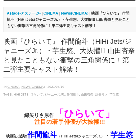
Astage-アステージ-
|
CINEMA
|
News(CINEMA)
| 映画『ひらいて』 作間
龍斗（HiHi Jets/ジャニーズJr.）・芋生悠、大抜擢!!! 山田杏奈と見たこと
もない衝撃の三角関係に！第二弾主要キャスト解禁！
映画『ひらいて』 作間龍斗（HiHi Jets/ジ
ャニーズJr.）・芋生悠、大抜擢!!! 山田杏奈
と見たこともない衝撃の三角関係に！第
二弾主要キャスト解禁！
IN
CINEMA
,
NEWS(CINEMA)
· 2021/04/19
TAGS:
HIHI JETS
,
ひらいて
,
ジャニーズJR.
,
作間龍斗
,
山田杏奈
,
綿矢りさ
,
芋生悠
「ひらいて」
綿矢りさ原作
注目の若手俳優が大抜擢!!!
作間龍斗
芋生悠
・
映画初出演!!
（HiHi Jets/ジャニーズJr.）