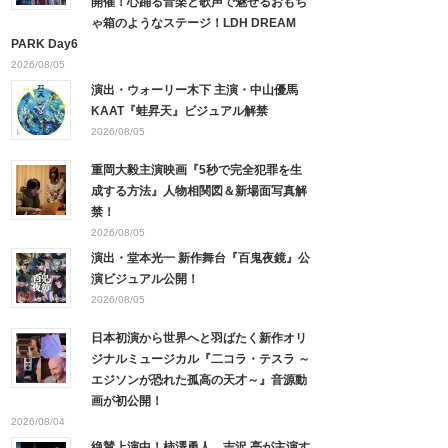
開催！心踊る音楽と歌声で魅せるおもち
ゃ箱のようなステージ！LDH DREAM
PARK Day6
2026/08/05
演出・ウォーリー木下 主演・中山優馬
KAAT『蛙昇天』ビジュアル解禁
2026/08/05
重岡大毅主演映画『5秒で完全犯罪を生
成する方法』人物相関図＆新場面写真解
禁！
2026/08/05
演出・堂本光一 新作舞台『百鬼夜鏡』公
演ビジュアル公開！
2026/08/05
日本初演から世界へと羽ばたく新作オリ
ジナルミュージカル『二コラ・テスラ ～
エジソンが恐れた孤高の天才～』音源動
画が初公開！
2026/08/04
絶賛上演中！柿澤勇人、吉沢 亮が主演す