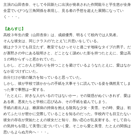
主演の山田杏奈、そして今回新たに出演が発表された作間龍斗と芋生悠が全身
全霊でいびつな三角関係を表現し、見る者の予想を超えた展開になってい
く・・・。
【あらすじ】
高校３年生の愛（山田杏奈）は、成績優秀、明るくて校内では人気者。
そんな彼女は、同じクラスの“たとえ”に片思いをしている。
彼はクラスでも目立たず、教室でもひっそりと過ごす地味なタイプの男子。だ
が寡黙さの中にある聡明さと、どことなく謎めいた影を持つたとえに、愛は高
１の時からずっと惹かれていた。
しかし、どこか人と関わりを持つことを避けているようなたとえに、愛はなか
なか近づけずにいた。
自分だけが彼の魅力を知っていると思っていた。
しかし、彼が学校で誰かからの手紙を大事そうに読んでいる姿を偶然見てしま
った事で事態は一変する。
「たとえに、好きな人がいるのではないかー」その疑惑がぬぐいきれず、愛は
ある夜、悪友たちと学校に忍び込み、その手紙を盗んでしまう。
手紙の差出人は、糖尿病の持病を抱える陰気な少女・美雪。その時、愛は、初
めてふたりが密かに交際していることを知るのだった。学校内でも目立たない
彼女の存在が突如たとえの彼女だと知り、熱い恋心が乱反射する。そして自ら
の気持ちを隠して美雪に近づいていく愛。そこから愛と美雪、たとえの関係は
思いもよらぬ方向へ・・・。