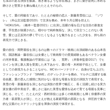
も深みのある演技を披露。透き通るような存在感は、まさに愛が必死に求める
静けさと堅実さを兼ね備えたたとえそのもの。
そして、愛の同級生であり、たとえの秘密の恋人・新藤美雪役には、『ソワ
レ』（外山文治監督/2020）で主演を務め、本年５月公開を控えた
『HOKUSAI』（橋本一監督/2021）に出演し活躍の場を広げる注目の新進女
優、芋生悠が抜擢された。穏やかで純粋無垢な、決して目立つことのない美
雪。愛とは正反対の儚く守りたくなるような魅力をまとった少女を、持ち前の
表現力で演じきる。
愛の担任・岡野屋役を演じるのは数々のドラマ・映画に出演経験のある山本浩
司。国語教諭・藤谷役には女優として映画祭での受賞経験もあるベテラン女優
の河井青葉。養護教諭の守屋役には『あゝ、荒野』（岸善幸監督/2017）でヒ
ロインを演じ新人賞を受賞した木下あかり。愛の母・木村頼子役として、女優
としての表現力もさることながら、MCやパーソナリティ、自身が立ち上げた
ファッションブランド「SINME」のディレクターを務め、マルチに活躍する板
谷由夏。愛の歪んだ感情に気付かない盲目な母親を安定の演技力で表現する。
美雪の母・新藤泉役を演じるのは演技の世界で幅広く、長く活躍し続ける実力
派女優の田中美佐子。優しさに溢れた美雪を愛情を込めて育てる母親を見事に
演じる。そして、たとえの父・西村崇役には多くの映画賞にも輝く俳優界の実
力者・萩原聖人が演じ、たとえが抱える家庭問題の原因となる 抑圧的で暴力
的な父親のヒステリックな姿を渾身の演技で体現する。