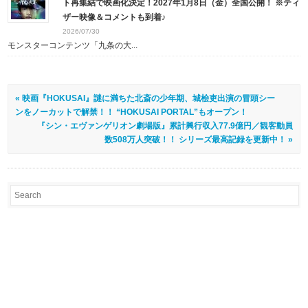
ト再集結で映画化決定！2027年1月8日（金）全国公開！ ※ティ
ザー映像＆コメントも到着♪
2026/07/30
モンスターコンテンツ「九条の大...
« 映画『HOKUSAI』謎に満ちた北斎の少年期、城桧吏出演の冒頭シー
ンをノーカットで解禁！！ “HOKUSAI PORTAL”もオープン！
『シン・エヴァンゲリオン劇場版』累計興行収入77.9億円／観客動員
数508万人突破！！ シリーズ最高記録を更新中！ »