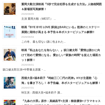
重岡大毅主演映画『5秒で完全犯罪を生成する方法』人物相関図
＆新場面写真解禁！
2026/08/05
主演 重岡大毅（WEST.） ...
映画『BYE BYE LOVE 探偵はBARにいる』怒涛のミステリー
展開に期待が高まる 本予告＆本ポスタービジュアル解禁!!
2026/08/04
この冬、最も切ない謎に包まれた...
映画『私はあなたを知らない、』坂口健太郎「愛情は誰かに向
けて初めて愛情になる」 愛おしい“家族の時間”を捉えた場面カ
ット解禁！
2026/08/01
坂口健太郎主演×中野量太原案・...
西畑大吾×福本莉子『時給三〇〇円の死神』HYが主題歌「心
海」を書き下ろし！ 本予告編、本ポスタービジュアルも解禁！
2026/07/31
W主演：西畑大吾×福本莉子 酒...
『九条の大罪』原作：真鍋昌平×主演：柳楽優弥×ドラマキャス