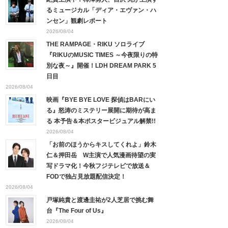
るミュージカル「ディア・エヴァン・ハ
ンセン」観劇レポート
2026/08/04
THE RAMPAGE・RIKU ソロライブ
『RIKUのMUSIC TIMES ～今夜限りの特
別な夜～』開催！LDH DREAM PARK 5
日目
2026/08/04
映画『BYE BYE LOVE 探偵はBARにい
る』怒涛のミステリー展開に期待が高ま
る 本予告＆本ポスタービジュアル解禁!!
2026/08/04
「お前のほうからキスしてくれよ」鈴木
仁＆押田岳 W主演で人気漫画待望の実
写ドラマ化！今秋フジテレビで放送＆
FODで独占見放題配信決定！
2026/08/04
戸塚純貴と渡邊圭祐が2人芝居で挑む舞
台『The Four of Us』
2026/08/04