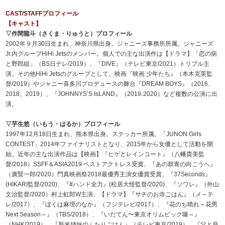
CAST/STAFFプロフィール
【キャスト】
▽作間龍斗（さくま・りゅうと）プロフィール
2002年９月30日生まれ、神奈川県出身。ジャニーズ事務所所属。ジャニーズ
Jr.内グループHiHi Jetsのメンバー。個人での主な出演作は【ドラマ】「恋の病
と野郎組」（BS日テレ/2019）、『DIVE
』（テレビ東京/2021）トリプル主
演。その他HiHi Jetsのグループとして、映画『映画 少年たち』（本木克英監
督/2019）やジャニー喜多川プロデュースの舞台『DREAM BOYS』（2016、
2018、2019）、『JOHNNYS’S IsLAND』（2019₋2020）など複数の公演に出
演。
▽芋生悠（いもう・はるか）プロフィール
1997年12月18日生まれ、熊本県出身。ステッカー所属。「JUNON Girls
CONTEST」2014年ファイナリストとなり、2015年から女優として活動を開
始。近年の主な出演作品は【映画】『ヒゲとレインコート』（八幡貴美監
督/2018）SSFF＆ASIA2019 ベストアクトレス受賞、『あの群青の向こうへ』
（廣賢一郎/2020）門真映画祭2018最優秀主演女優賞受賞、『37Seconds』
(HIKARI監督/2020)、『#ハンド全力』(松居大悟監督/2020)、『ソワレ』（外山
文治監督/2020）村上虹郎W主演、【ドラマ】『サチのお寺ごはん』（メ～テ
レ/2017）、『ぼくは麻理のなか』（フジテレビ/2017）、『花のち晴れ～花男
Next Season～』（TBS/2018）、『いだてん〜東京オリムピック噺～』
（NHK/2019）、『新米姉妹のふたりごはん』（テレビ東京/2019）、『父と息