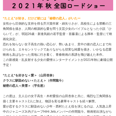
“たとえ”が好き。だけど彼には「秘密の恋人」がいたー
女性から圧倒的な支持を得る芥川賞作家・綿矢りさが、高校生による禁断の三
角関係を描き、人間の根源的な愛を問う文芸少女のバイブルとなった小説「ひ
らいて」が、弱冠26歳・新進気鋭の若手監督・首藤凜による脚本・監督にて映
画化決定。
恐れを知らない女子高生の熱い恋心が、勢いあまり、意中の彼の恋人にまで向
けられる、エキセントリックでありながらも切実な純愛を描き、いかなる恋愛
映画も及ばなかった境地に行き着く、青春映画の系譜を飛び越えた本作。
この新感覚・乱反射する少女の愛憎エンターテイメントが2021年秋に劇場公開
予定！
“たとえ“を好きな＜愛＞（山田杏奈）
クラスに馴染めない＜たとえ＞（作間龍斗）
秘密の恋人＜美雪＞（芋生悠）
この度は、主人公の女子高生・木村愛役の山田杏奈と共に、熾烈な三角関係を
描く主要キャスト2人に加え、物語を彩る豪華キャストを続々解禁。
愛が恋するクラスに馴染めない少年・西村たとえ役を演じるのは、人気急上昇
中のジャニーズJr.内グループHiHi Jetsメンバーの作間龍斗。映画初出演ながら