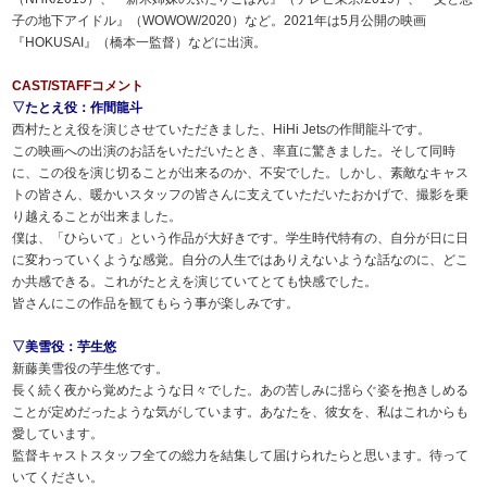
子の地下アイドル』（WOWOW/2020）など。2021年は5月公開の映画
『HOKUSAI』（橋本一監督）などに出演。
CAST/STAFFコメント
▽たとえ役：作間龍斗
西村たとえ役を演じさせていただきました、HiHi Jetsの作間龍斗です。
この映画への出演のお話をいただいたとき、率直に驚きました。そして同時
に、この役を演じ切ることが出来るのか、不安でした。しかし、素敵なキャス
トの皆さん、暖かいスタッフの皆さんに支えていただいたおかげで、撮影を乗
り越えることが出来ました。
僕は、「ひらいて」という作品が大好きです。学生時代特有の、自分が日に日
に変わっていくような感覚。自分の人生ではありえないような話なのに、どこ
か共感できる。これがたとえを演じていてとても快感でした。
皆さんにこの作品を観てもらう事が楽しみです。
▽美雪役：芋生悠
新藤美雪役の芋生悠です。
長く続く夜から覚めたような日々でした。あの苦しみに揺らぐ姿を抱きしめる
ことが定めだったような気がしています。あなたを、彼女を、私はこれからも
愛しています。
監督キャストスタッフ全ての総力を結集して届けられたらと思います。待って
いてください。