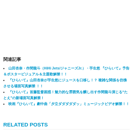
関連記事
山田杏奈・作間龍斗（HiHi Jets/ジャニーズJr.）・芋生悠 『ひらいて』予告
＆ポスタービジュアル＆主題歌解禁！！
『ひらいて』山田杏奈が芋生悠にジュースを口移し！？ 複雑な関係を彷彿
させる場面写真解禁 ！！
『ひらいて』首藤監督困惑！魅力的な雰囲気を醸し出す作間龍斗演じる“た
とえ”の新場面写真解禁！
映画『ひらいて』劇中曲「夕立ダダダダダッ」ミュージックビデオ解禁！！
RELATED POSTS