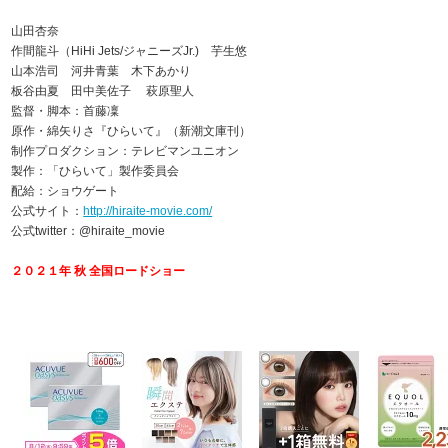
山田杏奈
作間龍斗（HiHi Jets/ジャニーズJr.) 芋生悠
山本浩司 河井青葉 木下あかり
板谷由夏 田中美佐子 萩原聖人
監督・脚本：首藤凜
原作・綿矢りさ『ひらいて』（新潮文庫刊）
制作プロダクション：テレビマンユニオン
製作：「ひらいて」製作委員会
配給：ショウゲート
公式サイト：
http://hiraite-movie.com/
公式twitter：@hiraite_movie
２０２１年 秋 全国ロードショー