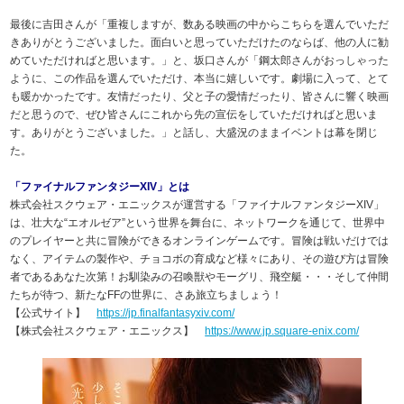
最後に吉田さんが「重複しますが、数ある映画の中からこちらを選んでいただ
きありがとうございました。面白いと思っていただけたのならば、他の人に勧
めていただければと思います。」と、坂口さんが「鋼太郎さんがおっしゃった
ように、この作品を選んでいただけ、本当に嬉しいです。劇場に入って、とて
も暖かかったです。友情だったり、父と子の愛情だったり、皆さんに響く映画
だと思うので、ぜひ皆さんにこれから先の宣伝をしていただければと思いま
す。ありがとうございました。」と話し、大盛況のままイベントは幕を閉じ
た。
「ファイナルファンタジーXIV」とは
株式会社スクウェア・エニックスが運営する「ファイナルファンタジーXIV」
は、壮大な“エオルゼア”という世界を舞台に、ネットワークを通じて、世界中
のプレイヤーと共に冒険ができるオンラインゲームです。冒険は戦いだけでは
なく、アイテムの製作や、チョコボの育成など様々にあり、その遊び方は冒険
者であるあなた次第！お馴染みの召喚獣やモーグリ、飛空艇・・・そして仲間
たちが待つ、新たなFFの世界に、さあ旅立ちましょう！
【公式サイト】
https://jp.finalfantasyxiv.com/
【株式会社スクウェア・エニックス】
https://www.jp.square-enix.com/