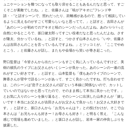
ュニケーションを幾つになっても取り戻せることもあるんだなと思って、すご
くそこが素敵でしたね。」と、佐藤さんは「暁がアキオに“フレンド申
請・・“と話すシーンで、照れだったり、距離感があるので、怒って相談してい
るように見えるのがすごく可愛らしいなと思ってて。」と話すと、吉田さんが
「あのシーンが初めてのアキオと暁のシーンだったんだよね。あのパパパっと
自然にやるところで、坂口健太郎ってすごい役者だなと思ったんだよね。さす
が隆太、分かっているね。」と話すと、つかさず山本さんから「いや、佐藤さ
んは吉田さんのことを言っているんですよね。」とツッコミが。「ここでやめ
とこう。」と佐藤さんが話し、またもや会場から笑いが巻き起こった。
野口監督は「今皆さんから出たシーンもすごく気に入っているんですけど、美
樹の彼氏のライブにお父さんがいくシーンが良かった。あのシーンの一連の流
れがすごい好きです。」と話すと、山本監督も「僕もあのライブのシーンで、
舞香さんが背中で語るシーンがあって、すごく良かったですね。打ち合わせで
は、このシーンは“息子とお父さんの話”という本線に関係ないので、カットし
ていいのではないかと思ってたので、そのまま残して本当に良かったです。」
とお気に入りのシーンを振り返ると、そのシーンに出演した山本さんが「嬉し
いです！本当にお父さんが吉田さんがお父さんで良かった！お父さん大好きで
す。」と話すと、坂口さんから「お兄ちゃんは？」との投げかけが。そこで山
本さんは「お兄ちゃんも好きー！お母さんも好き！」と明るく答え、「こんな
感じで現場も進めていました。」と坂口さんが話し、岩本一家の仲良しぶりを
披露した。