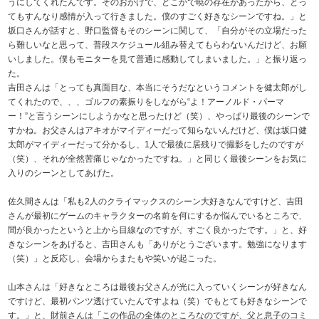
うにしてくれたんです。そのおかげで、どこかで暁の存在があったから、とっ
てもすんなり感情が入って行きました。僕のすごく好きなシーンですね。」と
坂口さんが話すと、野口監督もそのシーンに関して、「自分がその立場だった
ら難しいなと思って、普段スケジュール組み替えてもらわないんだけど、お願
いしました。僕もモニターを見て普通に感動してしまいました。」と振り返っ
た。
吉田さんは「とっても真面目な、本当にそうだなというコメントを健太郎がし
てくれたので、、、ゴルフの素振りをしながら“よ！アーノルド・パーマ
ー！”と言うシーンにしようかなと思ったけど（笑）、やっぱり最後のシーンで
すかね。お父さんはアキオがマイディーだって知らないんだけど、僕は坂口健
太郎がマイディーだって分かるし、1人で最後に居残りで撮影をしたのですが
（笑）、それが全然苦痛じゃなかったですね。」と同じく最後シーンをお気に
入りのシーンとしてあげた。
佐久間さんは「私も2人のクライマックスのシーン大好きなんですけど、吉田
さんが最初にゲームのキャラクターの名前を何にするか悩んでいるところで、
間が良かったというと上から目線なのですが、すごく良かったです。」と、好
きなシーンをあげると、吉田さんも「ありがとうございます。勉強になります
（笑）」と反応し、会場からまたもや笑いが起こった。
山本さんは「好きなところは最後お父さんが光に入っていくシーンが好きなん
ですけど、最初パンツ透けていたんですよね（笑）でもとても好きなシーンで
す。」と、財前さんは「この作品の全体のところなのですが、父と息子のコミ