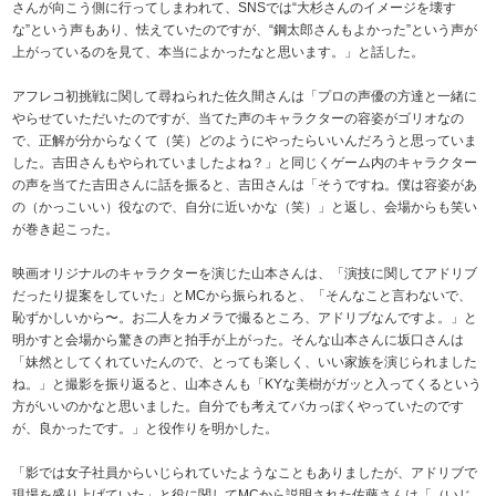
さんが向こう側に行ってしまわれて、SNSでは“大杉さんのイメージを壊す
な”という声もあり、怯えていたのですが、“鋼太郎さんもよかった”という声が
上がっているのを見て、本当によかったなと思います。」と話した。
アフレコ初挑戦に関して尋ねられた佐久間さんは「プロの声優の方達と一緒に
やらせていただいたのですが、当てた声のキャラクターの容姿がゴリオなの
で、正解が分からなくて（笑）どのようにやったらいいんだろうと思っていま
した。吉田さんもやられていましたよね？」と同じくゲーム内のキャラクター
の声を当てた吉田さんに話を振ると、吉田さんは「そうですね。僕は容姿があ
の（かっこいい）役なので、自分に近いかな（笑）」と返し、会場からも笑い
が巻き起こった。
映画オリジナルのキャラクターを演じた山本さんは、「演技に関してアドリブ
だったり提案をしていた」とMCから振られると、「そんなこと言わないで、
恥ずかしいから〜。お二人をカメラで撮るところ、アドリブなんですよ。」と
明かすと会場から驚きの声と拍手が上がった。そんな山本さんに坂口さんは
「妹然としてくれていたんので、とっても楽しく、いい家族を演じられました
ね。」と撮影を振り返ると、山本さんも「KYな美樹がガッと入ってくるという
方がいいのかなと思いました。自分でも考えてバカっぽくやっていたのです
が、良かったです。」と役作りを明かした。
「影では女子社員からいじられていたようなこともありましたが、アドリブで
現場を盛り上げていた」と役に関してMCから説明された佐藤さんは「（いじ