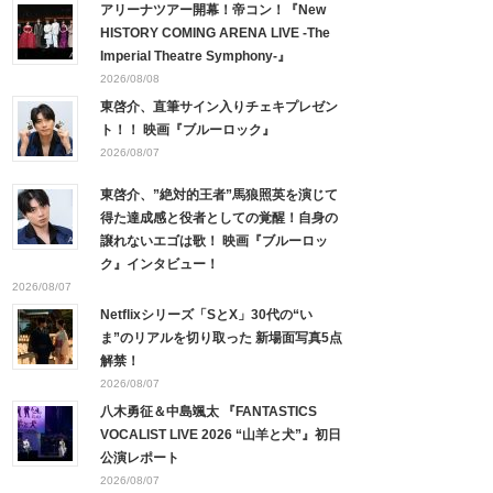
アリーナツアー開幕！帝コン！『New
HISTORY COMING ARENA LIVE -The
Imperial Theatre Symphony-』
2026/08/08
東啓介、直筆サイン入りチェキプレゼン
ト！！ 映画『ブルーロック』
2026/08/07
東啓介、”絶対的王者”馬狼照英を演じて
得た達成感と役者としての覚醒！自身の
譲れないエゴは歌！ 映画『ブルーロッ
ク』インタビュー！
2026/08/07
Netflixシリーズ「SとX」30代の“い
ま”のリアルを切り取った 新場面写真5点
解禁！
2026/08/07
八木勇征＆中島颯太 『FANTASTICS
VOCALIST LIVE 2026 “山羊と犬”』初日
公演レポート
2026/08/07