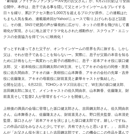
『劇場版 ファイナルファンタジーXIV光のお父さん』が、6月21日(金)より全国
公開中。本作は、息子である事を隠して父とオンラインゲームをプレイする
日々を綴り、累計アクセス数が1,000万を超えるブログが原作。この連載はた
ちまち人気を集め、連載最終回がYahoo!ニュースで取り上げられるほど話題
に。その後、SNSで絶賛の声が爆発的に広がり、ネットの世界を飛び出して書
籍化が実現。さらに地上波でドラマ化もされた感動作が、スクウェア・エニッ
クスの全面協力を得てついに映画化！
ずっとすれ違ってきた父子が、オンラインゲームの世界を共に旅する。しかし
父は、それが息子であることを知らないー。実際に、息子が父親の本音を知る
ために計画をした一風変わった親子の感動作に、息子・岩本アキオ役に坂口健
太郎、父・岩本暁役に吉田鋼太郎のW主演、そしてアキオの会社の同僚・里美
役に佐久間由衣、アキオの妹・美樹役に山本舞香、アキオの会社の先輩・吉井
役に佐藤隆太、アキオの母親役に財前直見と豪華キャストが集結した。
公開を記念し、6月22日、TOHOシネマズ日比谷にて、W主演の坂口健太郎、
吉田鋼太郎に加えて、メインキャストの佐久間由衣、山本舞香、佐藤隆太、財
前直見そして監督2 人が登壇するイベントを開催した。
上映後の満員の会場に登壇した坂口健太郎さん、吉田鋼太郎さん、佐久間由衣
さん、山本舞香さん、佐藤隆太さん、財前直見さん、野口照夫監督、山本清史
監督。坂口さんが「岩本アキオを演じました坂口健太郎です。嬉しいですね。
この作品の話をみなさんと少しですが、共有できたらと思います。」、吉田さ
んが「お父さん役を演じました吉田鋼太郎です。この機会にこの作品を選んで