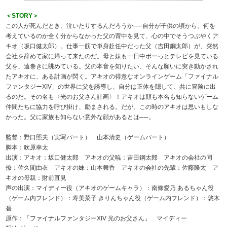
＜STORY＞
この人が死んだとき、泣いたりするんだろうか──自分が子供の頃から、何を
考えているのか全く分からなかった父の背中を見て、心の中でそうつぶやくア
キオ（坂口健太郎）。仕事一筋で単身赴任中だった父（吉田鋼太郎）が、突然
会社を辞めて家に帰って来たのだ。母と妹も一日中ボーっとテレビを見ている
父を、遠巻きに眺めている。父の本音を知りたい、そんな願いに突き動かされ
たアキオに、ある計画が閃く。アキオの得意なオンラインゲーム「ファイナル
ファンタジーXIV」の世界に父を誘導し、自分は正体を隠して、共に冒険に出
るのだ。その名も〈光のお父さん計画〉！アキオは顔も本名も知らないゲーム
仲間たちに協力を呼び掛け、励まされる。だが、この時のアキオは思いもしな
かった。父に家族も知らない意外な顔があるとは──。
監督：野口照夫（実写パート） 山本清史（ゲームパート）
脚本：吹原幸太
出演：アキオ：坂口健太郎 アキオの父暁：吉田鋼太郎 アキオの会社の同
僚：佐久間由衣 アキオの妹：山本舞香 アキオの会社の先輩：佐藤隆太 ア
キオの母親：財前直見
声の出演：マイディー役（アキオのゲームキャラ）：南條愛乃 あるちゃん役
（ゲーム内フレンド）：寿美菜子 きりんちゃん役（ゲーム内フレンド）：悠木
碧
原作：「ファイナルファンタジーXIV 光のお父さん」 マイディー