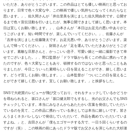
いただき、ありがとうございます。この作品はとても優しい映画だと思ってお
ります。日常で色々大変な中、この映画で優しい気持ちになってくれたらなと
思います。」、佐久間さんが「井出里美を演じました佐久間由衣です。公開す
るまで色々宣伝活動を行いましたが、無事公開できまして嬉しく思います。本
日は宜しくお願い致します。」、山本さんが「本日はお足元の悪い中ありがと
うございます。短い時間ですが、楽しんでいってください。」、佐藤さんが
「吉井を演じました佐藤隆太です。お足元悪い中、ありがとうございます。楽
しんで帰ってください。」、財前さんが「足を運んでいただきありがとうござ
います。素敵な旦那さんと、かっこいい息子、可愛い娘と一緒に撮影できて幸
せでございました。」、野口監督が「ドラマ版から長くこの作品に携わってき
たのですが、色々大変なこともあり、頓挫するのではないかと思ったこともあ
りましたが、今日こういった素晴らしい日を迎えることができ、嬉しく思いま
す。どうぞ宜しくお願い致します。」、山本監督が「ついにこの日を迎えるこ
とができて嬉しく思います。宜しくお願い致します。」と挨拶をした。
SNSで大絶賛のレビューが飛び交っており、それをチェックしているかどうか
を尋ねられると、坂口さんが「坂口健太郎でもするし、光のお父さんでもSNS
チェックしています。本当にみなさんからあたたかい言葉を発信していただい
ているのを見て、この作品に携わっている身としては本当に嬉しいです。皆さ
んうまくネタバレしないで発信していただいて、作品を薦めていただいていま
すよね。」と、吉田さんが「僕もエゴサーチする方で、一日５回くらいするの
ですが（笑）、この映画の前にあったドラマ版でお父さんを演じられた大杉漣