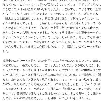
られていたエピソードは）わざわざ言わなくていいでしょ！アドリブはそんな
ことなくて僕は全部監督の言いなりでしたよ。」と話すと、つかさず野口監督
から「アドリブしかしてないですよ！」とのツッコミが入った。坂口さんも
「隆太さんとお芝居していると、真面目な顔も面白くて笑っちゃうんですよ。
すごく吉井さんでしたね。」と話すと、佐藤さんも「健太郎くんとやっている
ことが多かったんですけど、プレゼンが上手く行った時に喜んでいる時とか、
抱きつくシーンも楽しかったですね。ただ、女子社員たちにお菓子を一本ずつ
渡すシーンがすごく恥ずかしくて、それがちっちゃい男で、男としても本当に
恥ずかしかったです。」と恥ずかしかったシーンを振り返ると、佐久間さんも
「みんな笑いをこらえるのに必死でしたね。」と、撮影中のエピソードを明か
した。
撮影中のエピソードを尋ねられた財前さんは「本当にありえないくらい素敵な
家族でした。一番笑ったのは、（吉田さんと）2人でカツラを被ったのが、良
かったですね。さっきも坂口さんされていたんですけど、息子の肉体自慢がす
ごかったです。あとはお母さんを明るめに演じてましたね。」と撮影を振り返
ると、山本さんも「お父さんと息子があまりコミュニケーション取らない感じ
なので、私たちのところで笑えたらな、って話してましたね。うどんに七味め
っちゃかけたりした！」と話すと、吉田さんも「お母さんのカレーがすごく美
味しくて、普段撮影で使われるご飯は食べないけど、すごく美味しくて良かっ
たです。家庭の味が素敵でした。」と岩本一家の思い出を振り返った。