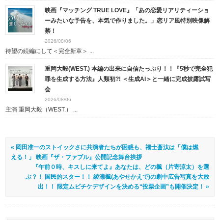
映画『マッチング TRUE LOVE』「あの恋愛リアリティーショ
ーみたいな予告を、本気で作りました。」恋リア風特別映像解
禁！
2026/08/06
待望の続編にして＜完全新章＞ ...
重岡大毅(WEST.) 本編の出来に自信たっぷり！！『5秒で完全犯
罪を生成する方法』人類初?! ＜生成AI＞と一緒に完成披露試写
会
2026/08/06
主演 重岡大毅（WEST.） ...
« 岡田准一のストイックさに共演者たちが困惑も、福士蒼汰は「僕は燃
える！」 映画『ザ・ファブル』公開記念舞台挨拶
『午前０時、キスしに来てよ』あなたは、どの楓（片寄涼太）を選
ぶ？！ 国民的スター！！ 綾瀬楓(あやせかえで)の劇中広告写真を大放
出！！ 限定ムビチケデザインを決める“投票企画”も開催決定！ »