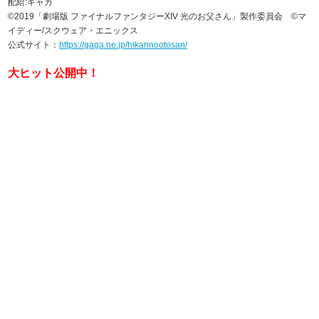
配給:ギャガ
©2019「劇場版 ファイナルファンタジーXIV 光のお父さん」製作委員会 ©マ
イディー/スクウェア・エニックス
公式サイト：
https://gaga.ne.jp/hikarinootosan/
大ヒット公開中！