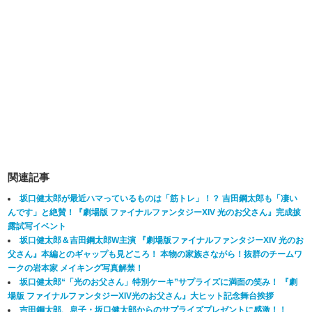
関連記事
坂口健太郎が最近ハマっているものは「筋トレ」！？ 吉田鋼太郎も「凄い
んです」と絶賛！『劇場版 ファイナルファンタジーXIV 光のお父さん』完成披
露試写イベント
坂口健太郎＆吉田鋼太郎W主演 『劇場版ファイナルファンタジーXIV 光のお
父さん』本編とのギャップも見どころ！ 本物の家族さながら！抜群のチームワ
ークの岩本家 メイキング写真解禁！
坂口健太郎“「光のお父さん」特別ケーキ”サプライズに満面の笑み！ 『劇
場版 ファイナルファンタジーXIV光のお父さん』大ヒット記念舞台挨拶
吉田鋼太郎、息子・坂口健太郎からのサプライズプレゼントに感激！！