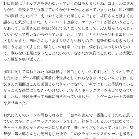
野口監督は「ポップさを失わないっていうのはありましたね。コミカルに進み
ながら、最後までどう繋げていくかがキーかなと思っていましたね。短い期間
での撮影でしたので、えいや！と撮った感じなんですが、坂口さんとはよくお
話をした気がしますね。リアルパートは静で、ゲームパートが動というところ
があって。吉田さんに演技に関して色々言ってしまって、ぶん殴られるんじゃ
ないかなって思いながらやっていました。（笑）」と今だから話せるエピソー
ドを明かすと、吉田さんも「あまり話さない役なので、監督の指示をきっちり
聞こうと思ってました。喋らないのは辛いですね。僕がおしゃべりの方なの
で。喋らない芝居はやったことないので、なかなか大変でしたね。」と大変だ
った撮影を振り返った。
撮影に関して尋ねられた山本監督は「苦労しかないんですけど、とりわけ苦労
したのは、ゲーム画面を事前に小道具として作らなきゃいけないんですね。お
父さんの画面はこんな画面じゃなきゃいけない、アキオはもっと手慣れている
からこんな画面にしなきゃいけない、とか色々キャラクターを考えてやってい
ましたね。神経を使って画面に向き合っていました。」とゲームパートの撮影
を振り返った。
お気に入りのシーンを尋ねられると、「台本を読んで一番難しそうだなと思っ
ていたのが、クライマックスのシーンでした。顔を合わせるわけではなくて、
チャットを見ながらのシーンになるので、難しそうだなと思っていました。監
督が、鋼太郎さんとお芝居をした後で、このクライマックスのシーンを撮るよ