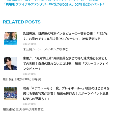
『劇場版 ファイナルファンタジーXIV光のお父さん』父の日記念イベント！
RELATED POSTS
浜辺美波、目黒蓮の特別インタビューの一部を公開！『ほどな
く、お別れです』8月19日(水)ブルーレイ、DVD発売決定！
2026/08/08
未公開シーン、メイキング映像な...
東啓介、”絶対的王者”馬狼照英を演じて得た達成感と役者とし
ての覚醒！自身の譲れないエゴは歌！ 映画『ブルーロック』イ
ンタビュー！
2026/08/07
累計発行部数6,000万部を突...
映画『4 アウト ─もう一度、プレイボール─』物語のはじまりを
感じる場面写真が到着！ 映画公開記念！スポーツイベント黒島
結菜らの登壇も！！
2026/08/07
相葉雅紀 主演 長嶋茂雄名誉監...