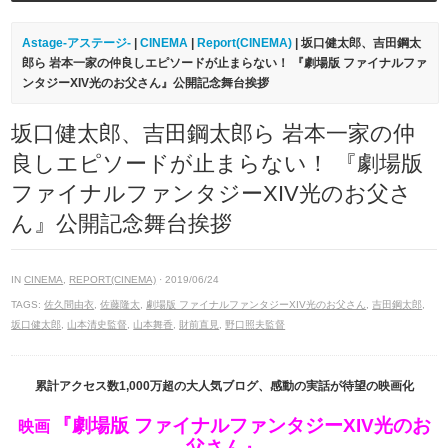
Astage-アステージ-
|
CINEMA
|
Report(CINEMA)
| 坂口健太郎、吉田鋼太
郎ら 岩本一家の仲良しエピソードが止まらない！ 『劇場版 ファイナルファ
ンタジーXIV光のお父さん』公開記念舞台挨拶
坂口健太郎、吉田鋼太郎ら 岩本一家の仲
良しエピソードが止まらない！ 『劇場版
ファイナルファンタジーXIV光のお父さ
ん』公開記念舞台挨拶
IN
CINEMA
,
REPORT(CINEMA)
· 2019/06/24
TAGS:
佐久間由衣
,
佐藤隆太
,
劇場版 ファイナルファンタジーXIV光のお父さん
,
吉田鋼太郎
,
坂口健太郎
,
山本清史監督
,
山本舞香
,
財前直見
,
野口照夫監督
累計アクセス数1,000万超の大人気ブログ、感動の実話が待望の映画化
『劇場版 ファイナルファンタジーXIV光のお
映画
父さん』