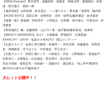
【White Rascals】 黒木啓司・遠藤雄弥・稲葉友・栁俊太郎・廣瀬智紀・松田
凌・西川俊介・西村一輝
【鬼邪高校】 山田裕貴・鈴木貴之・一ノ瀬ワタル・青木健・清原翔・陳内将
【RUDE BOYS】 窪田正孝・佐野玲於・ZEN・佐野岳/藤井夏恋・鈴木梨央
【達磨一家】 林遣都・阿部亮平・小澤雄太・水野勝・田中俊介・守屋光治・井
澤勇貴
【苺美瑠狂】 楓・佐藤晴美・山口乃々華・城戸愛莉/藤井萩花・坂東希
【MIGHTY WARRIORS】 ELLY・大屋夏南・野替愁平・白濱亜嵐・
ANARCHY・LIKIYA・祐真キキ/NAOTO・関口メンディー
【九龍グループ・会長】津川雅彦・岩城滉一・岸谷五朗・加藤雅也・笹野高
史・髙嶋政宏・木下ほうか・中村達也・早乙女太一
【九龍グループ・幹部】橘ケンチ・小林直己・尚玄・小野塚勇人・渡邉紘平・
武田幸三・夕輝壽太・白石朋也・荒木秀行・黒石高大
長谷川初範・堀部圭亮・矢島健一・斎藤洋介・渡辺裕之・池上幸平/豊原功
補/YOU/小泉今日子/飯島直子
大ヒット公開中！！