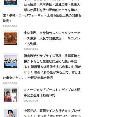
たち解禁！八木勇征・渡邊圭祐・夏生大
湖らが異彩を放つ圧倒的オーラを纏い、
堂々参戦！ラージフォーマット上映＆応援上映の開催も
決定！
2026/08/10
小林直己、自身初のスペシャルショーケ
ース東京、大阪で開催決定！ ※コメン
トも到着♪
2026/08/10
福山雅治がサプライズ登壇！故郷長崎と
書き下ろした主題歌に込めた想いを語
る！ 福原遥＆細田佳央太ら念願の対面が
叶う！ 映画『あの星が降る丘で、君とま
た出会いたい。』公開記念舞台挨拶
2026/08/10
ミュージカル『ゴースト』ゲネプロ＆開
幕記念会見【動画3本】
2026/08/09
中沢元紀、直筆サイン入りチェキプレゼ
ント！！ ドラマ『幸せになりたいマサム