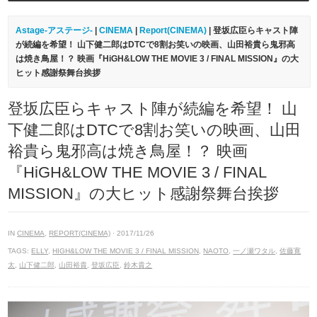
Astage-アステージ-
|
CINEMA
|
Report(CINEMA)
| 登坂広臣らキャスト陣
が続編を希望！ 山下健二郎はDTCで8割お笑いの映画、山田裕貴ら鬼邪高
は焼き鳥屋！？ 映画『HiGH&LOW THE MOVIE 3 / FINAL MISSION』の大
ヒット感謝祭舞台挨拶
登坂広臣らキャスト陣が続編を希望！ 山
下健二郎はDTCで8割お笑いの映画、山田
裕貴ら鬼邪高は焼き鳥屋！？ 映画
『HiGH&LOW THE MOVIE 3 / FINAL
MISSION』の大ヒット感謝祭舞台挨拶
IN
CINEMA
,
REPORT(CINEMA)
· 2017/11/26
TAGS:
ELLY
,
HIGH&LOW THE MOVIE 3 / FINAL MISSION
,
NAOTO
,
一ノ瀬ワタル
,
佐藤寛
太
,
山下健二郎
,
山田裕貴
,
登坂広臣
,
鈴木貴之