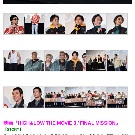
映画『HiGH&LOW THE MOVIE 3 / FINAL MISSION』
【STORY】