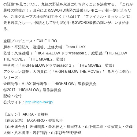
の証拠”を見つけだし、九龍の野望を永遠に打ち砕くことを決意する。「これが
最後の喧嘩だ！」政府によるSWORD地区の爆破セレモニーが刻一刻と迫るな
か、九龍グループの圧倒的戦力をくぐりぬけて、“ファイナル・ミッション”に
走る若者たち──。伝説として語り継がれるSWORD最後の闘いが、いま始ま
る。
企画プロデュース：EXILE HIRO
脚本：平沼紀久、渡辺啓、上條大輔、Team HI-AX
監督：久保茂昭（「HiGH＆&LOW ドラマseason１」総監督/「HiGH&LOW
THE MOVIE」「THE MOVIE2」監督）
中茎強（「HiGH＆&LOWドラマseason２」「THE MOVIE2」監督）
アクション監督：大内貴仁（「HiGH＆&LOW THE MOVIE」/「るろうに剣心」
シリーズ）
企画制作：HI-AX 製作著作：「HiGH&LOW」製作委員会
ⓒ2017「HiGH&LOW」製作委員会
配給：松竹
公式サイト：
http://high-low.jp/
【ムゲン】 AKIRA・青柳翔
【雨宮兄弟】 TAKAHIRO・登坂広臣
【山王連合会】 岩田剛典・鈴木伸之・町田啓太・山下健二郎・佐藤寛太・佐藤
大樹・八木将康・岩谷翔吾・山本彰吾/天野浩成