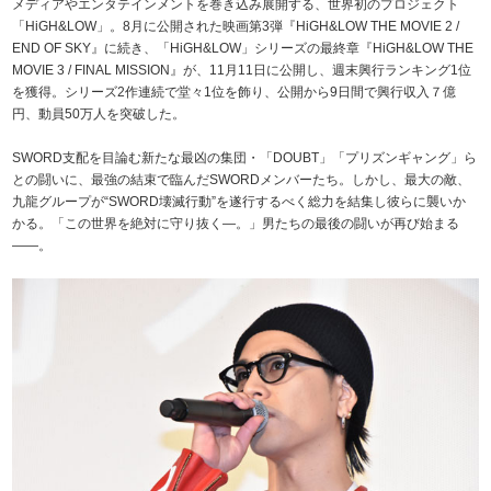
メディアやエンタテインメントを巻き込み展開する、世界初のプロジェクト
「HiGH&LOW」。8月に公開された映画第3弾『HiGH&LOW THE MOVIE 2 /
END OF SKY』に続き、「HiGH&LOW」シリーズの最終章『HiGH&LOW THE
MOVIE 3 / FINAL MISSION』が、11月11日に公開し、週末興行ランキング1位
を獲得。シリーズ2作連続で堂々1位を飾り、公開から9日間で興行収入７億
円、動員50万人を突破した。
SWORD支配を目論む新たな最凶の集団・「DOUBT」「プリズンギャング」ら
との闘いに、最強の結束で臨んだSWORDメンバーたち。しかし、最大の敵、
九龍グループが“SWORD壊滅行動”を遂行するべく総力を結集し彼らに襲いか
かる。「この世界を絶対に守り抜く―。」男たちの最後の闘いが再び始まる
――。