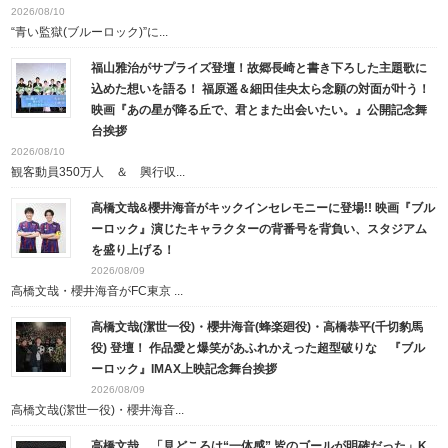
2026/08/10
“青い監獄(ブルーロック)”に...
福山雅治がサプライズ登壇！故郷長崎と書き下ろした主題歌に
込めた想いを語る！ 福原遥＆細田佳央太ら念願の対面が叶う！
映画『あの星が降る丘で、君とまた出会いたい。』公開記念舞
台挨拶
2026/08/10
観客動員350万人 ＆ 興行収...
高橋文哉&櫻井海音がキックインセレモニーに登場!! 映画『ブル
ーロック』演じたキャラクターの背番号を背負い、スタジアム
を盛り上げる！
2026/08/09
高橋文哉・櫻井海音がFC東京 ...
高橋文哉(潔世一役)・櫻井海音(蜂楽廻役)・高橋恭平(千切豹馬
役) 登壇！ 作品愛と爆笑があふれかえった超型破りな 『ブル
ーロック』IMAX上映記念舞台挨拶
2026/08/09
高橋文哉(潔世一役)・櫻井海音...
高橋文哉、「見どころは“一体感” 皆のゴールが明確だった」K