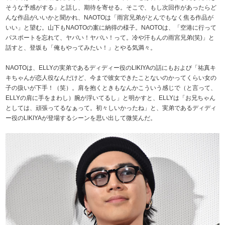
そうな予感がする」と話し、期待を寄せる。そこで、もし次回作があったらど
んな作品がいいかと聞かれ、NAOTOは「雨宮兄弟がとんでもなく焦る作品が
いい」と望む。山下もNAOTOの案に納得の様子。NAOTOは、「空港に行って
パスポートを忘れて、ヤバい！ヤバい！って。冷や汗もんの雨宮兄弟(笑)」と
話すと、登坂も「俺もやってみたい！」とやる気満々。
NAOTOは、ELLYの実弟であるディディー役のLIKIYAの話にもおよび「祐真キ
キちゃんが恋人役なんだけど、今まで彼女できたことないのかってくらい女の
子の扱いが下手！（笑）。肩を抱くときもなんかこういう感じで（と言って、
ELLYの肩に手をまわし）腕が浮いてるし」と明かすと、ELLYは「お兄ちゃん
としては、頑張ってるなぁって。初々しいかったね」と、実弟であるディディ
ー役のLIKIYAが登場するシーンを思い出して微笑んだ。