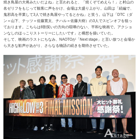
焼き鳥屋の大将みたいだよね」と言われると、「焼くぞてめえら！」と村山の
名ゼリフをもじって観客に声をかけ、会場は大盛り上がり。山田は「続編で、
鬼邪高を卒業して3人で焼き鳥屋やってるとかね」と笑う。山下は「DTC（ダ
ン＝山下、テッツ＝佐藤寛太、チハル＝佐藤大樹）の3人でスピンオフを狙っ
ております。こちらは8割笑いの方向の喧嘩のない、平和な映画で。アクショ
ンなしのほっこりストーリーにしたいです」と構想を描いていた。
そして、映画のラストにちなみ、NAOTOが「Next stage」と言い放つと会場か
ら大きな歓声があがり、さらなる物語の続きを期待させていた。