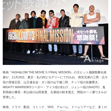
映画『HiGH&LOW THE MOVIE 3 / FINAL MISSION』の大ヒット感謝祭舞台挨
拶が、11月26日、東京・丸の内ピカデリーにて行われ、雨宮兄弟の三男・広斗
役の登坂広臣、山王連合会・ダン役の山下健二郎、テッツ役の佐藤寛太、
MIGHTY WARRIORSリーダー・アイス役のELLY、ジェシー役のNAOTO、鬼
邪高校の番長・村山役の山田裕貴、古屋役の鈴木貴之、関役の一ノ瀬ワタルが
登壇した。
映画、ドラマ、配信、コミック、SNS、アルバム、ドームツアーなど、多くの