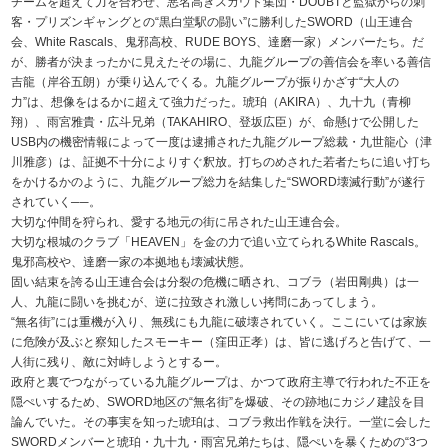
チームを超えて力を合わせ、悪名高きスカウト集団・DOUBTと監獄からの刺
客・プリズンギャングとの“黒白堂駅の闘い”に勝利したSWORD（山王連合
会、White Rascals、鬼邪高校、RUDE BOYS、達磨一家）メンバーたち。だ
が、勝者が決まったかに見えたその場に、九龍グループの善信会を率いる善信
吉龍（岸谷五朗）が乗り込んでくる。九龍グループが振りかざす“大人の
力”は、想像をはるかに超えて強力だった。琥珀（AKIRA）、九十九（青柳
翔）、雨宮雅貴・広斗兄弟（TAKAHIRO、登坂広臣）が、命懸けで公開した
USB内の機密情報によって一度は逮捕された九龍グループ総裁・九世龍心（津
川雅彦）は、証拠不十分によりすぐ釈放。打ちのめされた若者たちに追い打ち
をかけるかのように、九龍グループ総力を結集した“SWORD壊滅行動”が遂行
されていく──。
大切な仲間を狩られ、愛する地元の街に吊された山王連合会。
大切な根城のクラブ「HEAVEN」を金の力で追い立てられるWhite Rascals。
鬼邪高校や、達磨一家の本拠地も壊滅状態。
固い結束を誇る山王連合会は分裂の危機に晒され、コブラ（岩田剛典）は一
人、九龍に闘いを挑むが、逆に拉致され激しい拷問にあってしまう。
“無名街”には重機が入り、無残にも九龍に破壊されていく。ここにいては家族
に危険が及ぶと察知したスモーキー（窪田正孝）は、皆に逃げろと告げて、一
人街に残り、敵に対峙しようとするー。
政府と裏でつながっている九龍グループは、かつて政府主導で行われた不正を
隠ぺいするため、SWORD地区の“無名街”を爆破、その跡地にカジノ建設を目
論んでいた。その事実を知った琥珀は、コブラ救出作戦を決行。一堂に会した
SWORDメンバーと琥珀・九十九・雨宮兄弟たちは、隠ぺいを暴くための“3つ