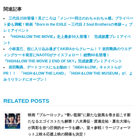
関連記事
三代目JSB登場！見どころは「メンバー同士のわちゃわちゃ感」プライベー
ト姿も満載！映画『Born in the EXILE ～三代目 J Soul Brothersの奇跡～』プ
レミアイベント
『HiGH&LOW THE MOVIE』史上最多50人登壇！ 完成披露プレミアイベ
ント
小林直己、役に入り込み過ぎてAKIRAからクレーム！？ 岩田剛典のウエデ
ィングケーキ発言にNAOTOがナイスフォロー！ 総勢60名登壇！
『HiGH&LOW THE MOVIE 2 END OF SKY』完成披露プレミアイベント
岩田剛典、デートコースにもお勧め！「HiGH＆LOW」キャストらが
PR！！ 「HiGH＆LOW THE LAND」「HiGH＆LOW THE MUSEUM」が、よ
みうりランドにオープン！
RELATED POSTS
映画『ブルーロック』“青い監獄”に新たな旋風を巻き起こす新
たなるエゴイストたち解禁！八木勇征・渡邊圭祐・夏生大湖ら
が異彩を放つ圧倒的オーラを纏い、堂々参戦！ラージフォーマ
ット上映＆応援上映の開催も決定！