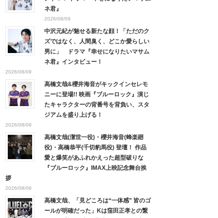
ネ君』
2026/08/09
中沢元紀が魅せる新たな顔！「ただのク
ズではなく、人間臭く、どこか愛らしい
男に」 ドラマ『幸せになりたいマサム
ネ君』インタビュー！
2026/08/09
高橋文哉&櫻井海音がキックインセレモ
ニーに登場!! 映画『ブルーロック』演じ
たキャラクターの背番号を背負い、スタ
ジアムを盛り上げる！
2026/08/09
高橋文哉(潔世一役)・櫻井海音(蜂楽廻
役)・高橋恭平(千切豹馬役) 登壇！ 作品
愛と爆笑があふれかえった超型破りな
『ブルーロック』IMAX上映記念舞台挨
拶
2026/08/09
高橋文哉、「見どころは“一体感” 皆のゴ
ールが明確だった」Kは窪田正孝との繋