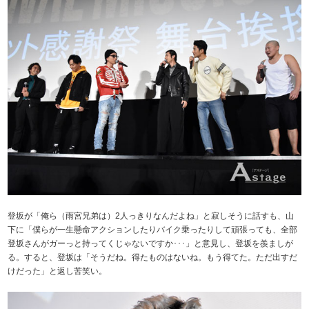
登坂が「俺ら（雨宮兄弟は）2人っきりなんだよね」と寂しそうに話すも、山
下に「僕らが一生懸命アクションしたりバイク乗ったりして頑張っても、全部
登坂さんがガーっと持ってくじゃないですか･･･」と意見し、登坂を羨ましが
る。すると、登坂は「そうだね。得たものはないね。もう得てた。ただ出すだ
けだった」と返し苦笑い。