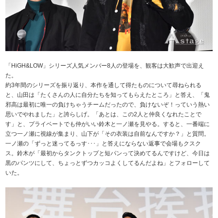
「HiGH&LOW」シリーズ人気メンバー8人の登場を、観客は大歓声で出迎え
た。
約3年間のシリーズを振り返り、本作を通して得たものについて尋ねられる
と、山田は「たくさんの人に自分たちを知ってもらえたところ」と答え、「鬼
邪高は最初に唯一の負けちゃうチームだったので、負けないぞ！っていう熱い
思いでやれました」と誇らしげ。「あとは、この2人と仲良くなれたことで
す」と、プライベートでも仲がいい鈴木と一ノ瀬を見やる。すると、一番端に
立つ一ノ瀬に視線が集まり、山下が「その衣装は自前なんですか？」と質問。
一ノ瀬の「ずっと迷ってるっす･･･」と答えにならない返事で会場もクスク
ス。鈴木が「最初からタンクトップと短パンって決めてるんですけど、今日は
黒のパンツにして、ちょっとずつカッコよくしてるんだよね」とフォローして
いた。