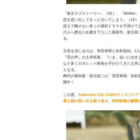
「東京ラブストーリー」（91）、「Mother
恋を思い出してきっと泣いてしまう」（16）、
捉えて離さない多くの連続ドラマを手掛けてき
の人へ贈るため書き下ろした最新作。坂元裕
る。
主役を演じるのは、菅田将暉と有村架純。2
『罪の声』の土井裕泰。『いま、会いにゆきま
など多くの大ヒット映画を手がけてきた土井
となる。
稀代の脚本家・坂元裕二が、菅田将暉、有村
開中！
この度、
Awesome City Clubのイン
麦と絹の思い出を振り返る、特別映像が解禁