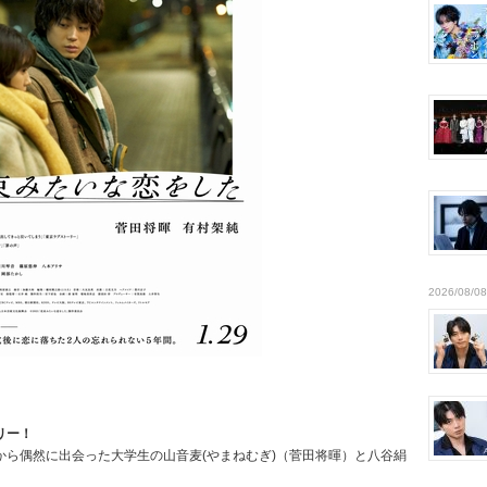
2026/08/08
リー！
ら偶然に出会った大学生の山音麦(やまねむぎ)（菅田将暉）と八谷絹