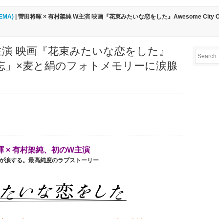
EMA)
| 菅田将暉 × 有村架純 W主演 映画『花束みたいな恋をした』Awesome Cit
W主演 映画『花束みたいな恋をした』
lub「勿忘」×麦と絹のフォトメモリーに涙腺
暉 × 有村架純、初のW主演
が涙する。最高純度のラブストーリー