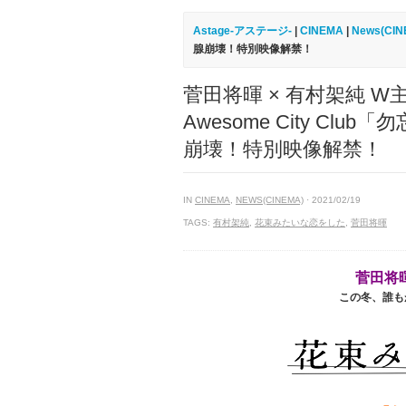
Astage-アステージ-
|
CINEMA
|
News(CIN
腺崩壊！特別映像解禁！
菅田将暉 × 有村架純 
Awesome City C
崩壊！特別映像解禁！
IN
CINEMA
,
NEWS(CINEMA)
· 2021/02/19
TAGS:
有村架純
,
花束みたいな恋をした
,
菅田将暉
菅田将
この冬、誰も