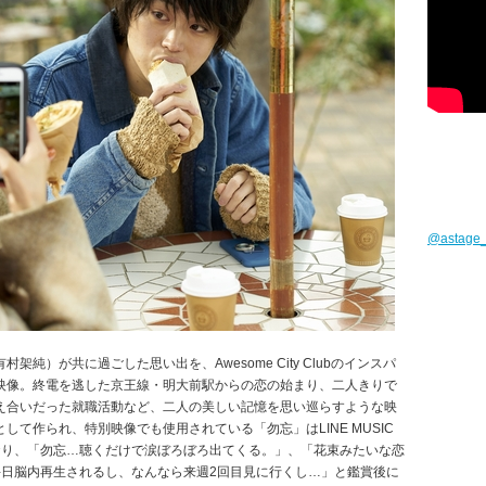
@astag
純）が共に過ごした思い出を、Awesome City Clubのインスパ
映像。終電を逃した京王線・明大前駅からの恋の始まり、二人きりで
え合いだった就職活動など、二人の美しい記憶を思い巡らすような映
て作られ、特別映像でも使用されている「勿忘」はLINE MUSIC
おり、「勿忘…聴くだけで涙ぼろぼろ出てくる。」、「花束みたいな恋
毎日脳内再生されるし、なんなら来週2回目見に行くし…」と鑑賞後に