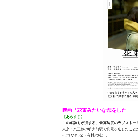
映画『花束みたいな恋をした』
【あらすじ】
この冬誰もが涙する。最高純度のラブストー
東京・京王線の明大前駅で終電を逃したことか
(はちやきぬ)（有村架純）。