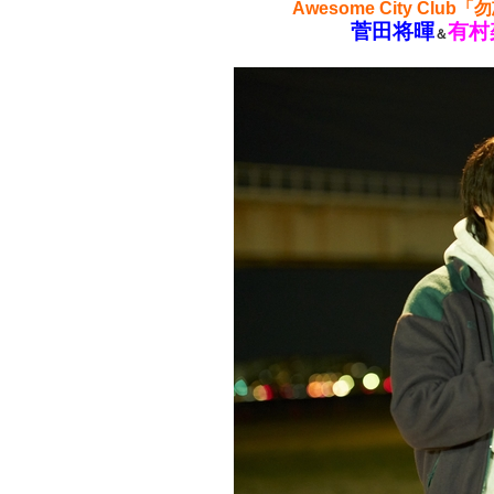
Awesome City C
菅田将暉
有村
＆