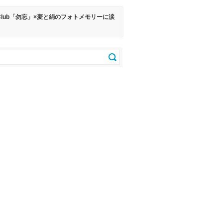
y Club「勿忘」×麦と絹のフォトメモリーに涙