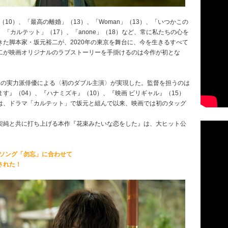
」（10）、「最高の離婚」（13）、「Woman」（13）、「いつかこの
「カルテット」（17）、「anone」（18）など、常に私たちの心を
た脚本家・坂元裕二が、2020年の東京を舞台に、今を生きるすべて
二が映画オリジナルのラブストーリーを手掛けるのは今作が初とな
人の実力派俳優による〈初のダブル主演〉が実現した。監督を担うのは
す』（04）、『ハナミズキ』（10）、『映画 ビリギャル』（15）
は、ドラマ「カルテット」で坂元と組んで以来、映画では初のタッグ
架純と共に打ち上げる本作『花束みたいな恋をした』は、大ヒット公
スパイアソング「勿忘」に合わせて
された！