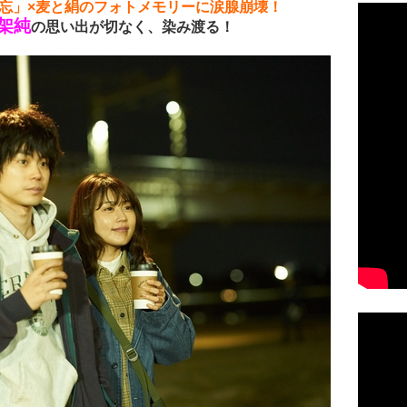
lub「勿忘」×麦と絹のフォトメモリーに涙腺崩壊！
架純
の思い出が切なく、染み渡る！