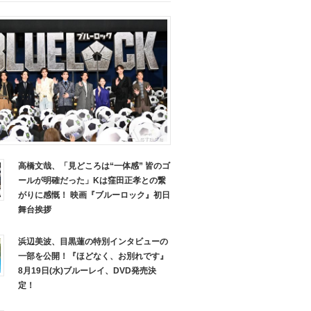
高橋文哉、「見どころは“一体感” 皆のゴ
ールが明確だった」Kは窪田正孝との繋
がりに感慨！ 映画『ブルーロック』初日
舞台挨拶
浜辺美波、目黒蓮の特別インタビューの
一部を公開！『ほどなく、お別れです』
8月19日(水)ブルーレイ、DVD発売決
定！