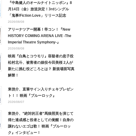
『中島健人のオールナイトニッポン』8
月14日（金）放送決定！3rdシングル
「鬼事/Fiction Love」リリース記念
2026/08/08
アリーナツアー開幕！帝コン！『New
HISTORY COMING ARENA LIVE -The
Imperial Theatre Symphony-』
2026/08/08
映画『白鳥とコウモリ』容疑者の息子役
松村北斗、被害者の娘役今田美桜 2人が
新たに挑む役どころとは？ 新規場面写真
解禁！
東啓介、直筆サイン入りチェキプレゼン
ト！！ 映画『ブルーロック』
2026/08/07
東啓介、”絶対的王者”馬狼照英を演じて
得た達成感と役者としての覚醒！自身の
譲れないエゴは歌！ 映画『ブルーロッ
ク』インタビュー！