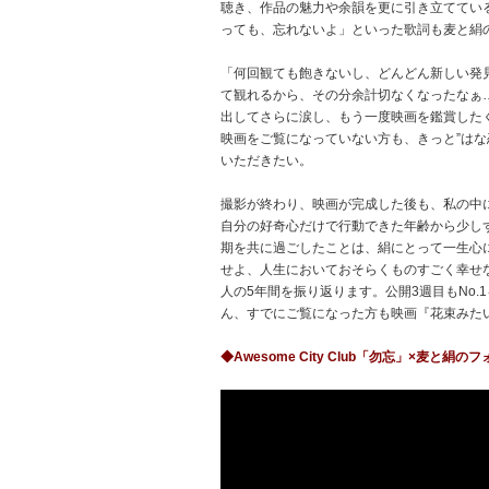
聴き、作品の魅力や余韻を更に引き立ててい
っても、忘れないよ」といった歌詞も麦と絹
「何回観ても飽きないし、どんどん新しい発
て観れるから、その分余計切なくなったなぁ…
出してさらに涙し、もう一度映画を鑑賞した
映画をご覧になっていない方も、きっと”はな
いただきたい。
撮影が終わり、映画が完成した後も、私の中
自分の好奇心だけで行動できた年齢から少し
期を共に過ごしたことは、絹にとって一生心
せよ、人生においておそらくものすごく幸せ
人の5年間を振り返ります。公開3週目もNo.
ん、すでにご覧になった方も映画『花束みた
◆Awesome City Club「勿忘」×麦と絹