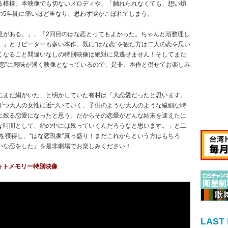
る模様。本映像でも切ないメロディや、「触れられなくても、想い煩
の5年間に痛いほど重なり、思わず涙がこぼれてしまう。
見がある。」、「2回目のはな恋とってもよかった。ちゃんと頭整理し
」とリピーターも多い本作。既に”はな恋”を観た方は二人の恋を思い
くなること間違いなしの特別映像は絶対に見逃せません！そしてまだ
恋”に興味が湧く映像となっているので、是非、本作と併せてお楽しみ
にまだ絹がいた、と明かしていた有村は「大恋愛だったと思います。
ずつ大人の女性に近づいていく、子供のような大人のような繊細な時
に残る恋愛になったと思う。だからその恋愛がどんな結末を迎えたに
な時間として、絹の中には残っていくんだろうなと思います。」と二
1を獲得し、“はな恋現象”真っ盛り！まだこれからという方はもちろ
いな恋をした』を是非劇場でお楽しみください！
のフォトメモリー特別映像
LAST