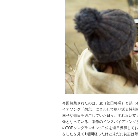
今回解禁されたのは、麦（菅田将暉）と絹（有村架
イアソング「勿忘」に合わせて振り返る特別
幸せな毎日を過ごしていた日々、すれ違い支
像となっている。本作のインスパイアソングとし
のTOPソングランキング1位を連日獲得して
をしたを見て1週間経ったけど未だに勿忘は