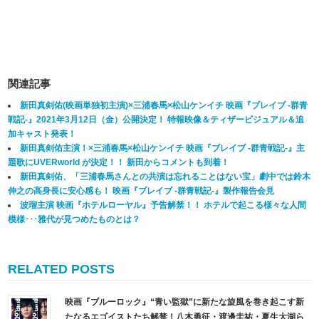
関連記事
新田真剣佑(映画単独初主演)×三浦春馬×松山ケンイチ 映画『ブレイブ ‐群青
戦記-』2021年3月12日（金）公開決定！ 特報映像＆ティザービジュアル＆追
加キャスト発表！
新田真剣佑主演！×三浦春馬×松山ケンイチ 映画『ブレイブ -群青戦記-』主
題歌にUVERworld が決定！！ 新田からコメントも到着！
新田真剣佑、「三浦春馬さんとの共演は忘れることはない宝」劇中では鈴木
伸之の高身長に安心感も！ 映画『ブレイブ ‐群青戦記-』製作報告会見
波瑠主演 映画『ホテルローヤル』予告解禁！！ ホテルで起こる様々な人間
模様･･･雅代が見つめたものとは？
RELATED POSTS
映画『ブルーロック』“青い監獄”に新たな旋風を巻き起こす新
たなるエゴイストたち解禁！八木勇征・渡邊圭祐・夏生大湖ら