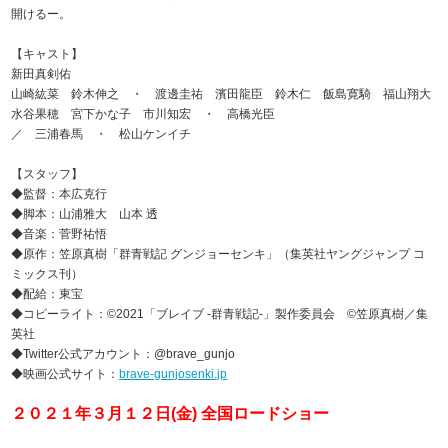
開けるー。
【キャスト】
新田真剣佑
山崎紘菜 鈴木伸之 ・ 渡邊圭祐 濱田龍臣 鈴木仁 飯島寛騎 福山翔大
水谷果穂 宮下かな子 市川知宏 ・ 高橋光臣
／ 三浦春馬 ・ 松山ケンイチ
【スタッフ】
◆監督：本広克行
◆脚本：山浦雅大 山本 透
◆音楽：菅野祐悟
◆原作：笠原真樹「群青戦記 グンジョーセンキ」（集英社ヤングジャンプ コ
ミックス刊）
◆配給：東宝
◆コピーライト：©2021「ブレイブ -群青戦記-」製作委員会 ©笠原真樹／集
英社
◆Twitter公式アカウント：@brave_gunjo
◆映画公式サイト：
brave-gunjosenki.jp
２０２１年３月１２日(金) 全国ロードショー