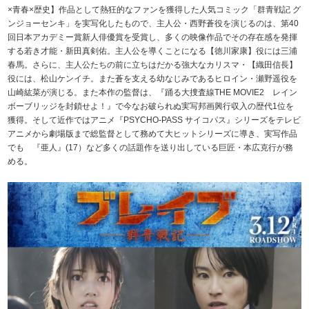
×青春×歴史】作品として熱狂的なファンを獲得した人気コミック「群青戦記 グ
ンジョーセンキ」を実写化したもので、主人公・西野蒼役を演じるのは、第40
回日本アカデミー賞新人俳優賞を受賞し、多くの映像作品でその存在感を発揮
する若き才能・新田真剣佑。主人公を導くことになる【徳川家康】役には三浦
春馬。さらに、主人公たちの前に立ちはだかる強大なカリスマ・【織田信長】
役には、松山ケンイチ。また蒼を支える幼なじみであるヒロイン・瀬野遥役を
山崎紘菜が演じる。また本作の監督は、『踊る大捜査線THE MOVIE2 レイン
ボーブリッジを封鎖せよ！』で今なお破られぬ実写邦画興行収入の歴代1位を
獲得。そして近作ではアニメ『PSYCHO-PASS サイコパス』シリーズをテレビ
アニメから劇場版まで総監督として務めて大ヒットシリーズに導き、実写作品
でも 『亜人』(17）など多くの話題作を送り出している巨匠・本広克行が務
める。