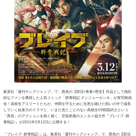
集英社「週刊ヤングジャンプ」で、異色の【部活×青春×歴史】作品として熱狂
的なファンを獲得した人気コミック「群青戦記 グンジョーセンキ」が実写映画
化！高校生アスリートたちが、仲間を守るために生死を賭けた戦いの中で成長
していく結束力のドラマと、いまだ見たことのない高校生VS戦国武士という
「異色」のアクションを熱く描く、空前絶後のエンタメ超大作『ブレイブ ‐群
青戦記-』が2021年3月12日に公開する！
『ブレイブ ‐群青戦記-』は、集英社「週刊ヤングジャンプ」で、異色の【部活