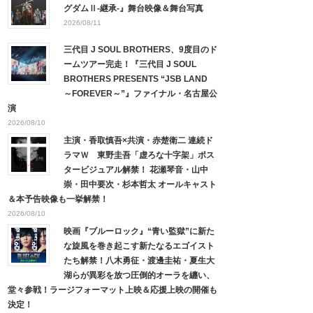
グダムⅡ-継承-』舞台映像＆舞台写真
2026/08/11
三代目 J SOUL BROTHERS、9度目のド
ームツアー完走！『三代目 J SOUL
BROTHERS PRESENTS “JSB LAND
～FOREVER～”』ファイナル・名古屋公
演
2026/08/10
主演・香取慎吾×共演・赤楚衛二 連続ド
ラマＷ 東野圭吾「虚ろな十字架」ポス
タービジュアル解禁！ 花瀬琴音・山中
崇・田中要次・杉本哲太 オールキャスト
＆本予告映像も一挙解禁！
2026/08/10
映画『ブルーロック』“青い監獄”に新た
な旋風を巻き起こす新たなるエゴイスト
たち解禁！八木勇征・渡邊圭祐・夏生大
湖らが異彩を放つ圧倒的オーラを纏い、
堂々参戦！ラージフォーマット上映＆応援上映の開催も
決定！