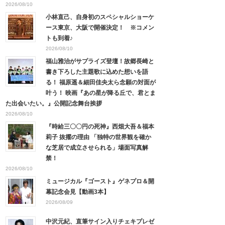
2026/08/10
小林直己、自身初のスペシャルショーケ
ース東京、大阪で開催決定！ ※コメン
トも到着♪
2026/08/10
福山雅治がサプライズ登壇！故郷長崎と
書き下ろした主題歌に込めた想いを語
る！ 福原遥＆細田佳央太ら念願の対面が
叶う！ 映画『あの星が降る丘で、君とま
た出会いたい。』公開記念舞台挨拶
2026/08/10
『時給三〇〇円の死神』西畑大吾＆福本
莉子 抜擢の理由 「独特の世界観を確か
な芝居で成立させられる」場面写真解
禁！
2026/08/10
ミュージカル『ゴースト』ゲネプロ＆開
幕記念会見【動画3本】
2026/08/09
中沢元紀、直筆サイン入りチェキプレゼ