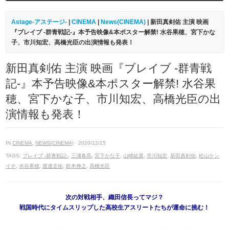
Astage-アステージ-
|
CINEMA
|
News(CINEMA)
| 新田真剣佑 主演 映画
『ブレイブ ‐群青戦記-』本予告映像&本ポスター解禁! 水谷果穂、宮下かな
子、市川知宏、高橋光臣の出演情報も発表！
新田真剣佑 主演 映画『ブレイブ ‐群青戦
記-』本予告映像&本ポスター解禁! 水谷果
穂、宮下かな子、市川知宏、高橋光臣の出
演情報も発表！
IN
CINEMA
,
NEWS(CINEMA)
· 2020/12/15
TAGS:
ブレイブ ‐群青戦記-
,
三浦春馬
,
宮下かな子
,
山崎紘菜
,
市川知宏
,
新田真剣佑
,
松山ケン
イチ
,
水谷果穂
,
渡邊圭祐
,
鈴木伸之
,
高橋光臣
次の対戦相手、織田信長ってマジ？
戦国時代にタイムスリップした高校生アスリートたちが運命に挑む！