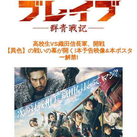
高校生VS織田信長軍、開戦
【異色】の戦いの幕が開く!本予告映像&本ポスタ
ー解禁!