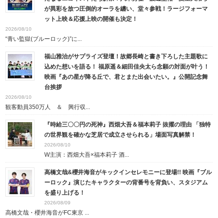
が異彩を放つ圧倒的オーラを纏い、堂々参戦！ラージフォーマ
ット上映＆応援上映の開催も決定！
2026/08/10
“青い監獄(ブルーロック)”に...
福山雅治がサプライズ登壇！故郷長崎と書き下ろした主題歌に
込めた想いを語る！ 福原遥＆細田佳央太ら念願の対面が叶う！
映画『あの星が降る丘で、君とまた出会いたい。』公開記念舞
台挨拶
2026/08/10
観客動員350万人 ＆ 興行収...
『時給三〇〇円の死神』西畑大吾＆福本莉子 抜擢の理由 「独特
の世界観を確かな芝居で成立させられる」場面写真解禁！
2026/08/10
W主演：西畑大吾×福本莉子 酒...
高橋文哉&櫻井海音がキックインセレモニーに登場!! 映画『ブル
ーロック』演じたキャラクターの背番号を背負い、スタジアム
を盛り上げる！
2026/08/09
高橋文哉・櫻井海音がFC東京 ...