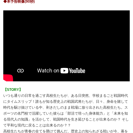
◆本予告映像(90秒)
【STORY】
いつも通りの日常を過ごす高校生たちが、ある日突然、学校まるごと戦国時代
にタイムスリップ！誰もが知る歴史上の戦国武将たちが、日々、身命を賭して
時代を駆け抜けている中、剥きだしのまま戦場に放り出された高校生たち。ス
ポーツの名門校で活躍していた彼らは「部活で培った身体能力」と「未来を知
る現代人の知識」を活かして、戦国時代を生き延びることが出来るのか？ そし
て平和な現代に戻ることは出来るのか？？
高校生たちが青春の全てを懸けて挑んだ、歴史上の知られざる戦いが今、幕を