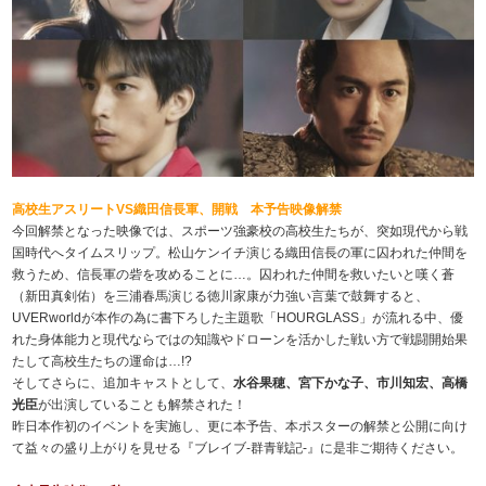
高校生アスリートVS織田信長軍、開戦
本予告映像解禁
今回解禁となった映像では、スポーツ強豪校の高校生たちが、突如現代から戦
国時代へタイムスリップ。松山ケンイチ演じる織田信長の軍に囚われた仲間を
救うため、信長軍の砦を攻めることに…。囚われた仲間を救いたいと嘆く蒼
（新田真剣佑）を三浦春馬演じる徳川家康が力強い言葉で鼓舞すると、
UVERworldが本作の為に書下ろした主題歌「HOURGLASS」が流れる中、優
れた身体能力と現代ならではの知識やドローンを活かした戦い方で戦闘開始
果
たして高校生たちの運命は…!?
そしてさらに、追加キャストとして、
水谷果穂、宮下かな子、市川知宏、高橋
光臣
が出演していることも解禁された！
昨日本作初のイベントを実施し、更に本予告、本ポスターの解禁と公開に向け
て益々の盛り上がりを見せる『ブレイブ-群青戦記-』に是非ご期待ください。