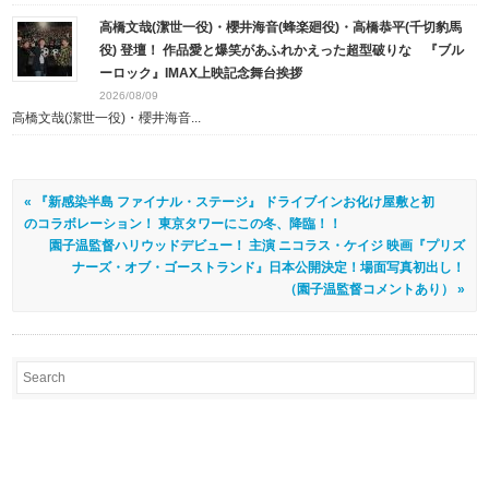
高橋文哉(潔世一役)・櫻井海音(蜂楽廻役)・高橋恭平(千切豹馬
役) 登壇！ 作品愛と爆笑があふれかえった超型破りな 『ブル
ーロック』IMAX上映記念舞台挨拶
2026/08/09
高橋文哉(潔世一役)・櫻井海音...
« 『新感染半島 ファイナル・ステージ』 ドライブインお化け屋敷と初
のコラボレーション！ 東京タワーにこの冬、降臨！！
園子温監督ハリウッドデビュー！ 主演 ニコラス・ケイジ 映画『プリズ
ナーズ・オブ・ゴーストランド』日本公開決定！場面写真初出し！
（園子温監督コメントあり） »