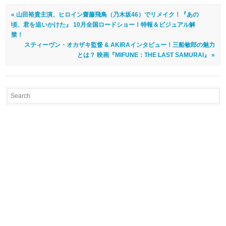
« 山田裕貴主演、ヒロイン齋藤飛鳥（乃木坂46）でリメイク！『あの
頃、君を追いかけた』 10月全国ロードショー！特報＆ビジュアル解
禁！
スティーヴン・オカザキ監督 & AKIRAインタビュー！三船敏郎の魅力
とは？ 映画『MIFUNE：THE LAST SAMURAI』 »