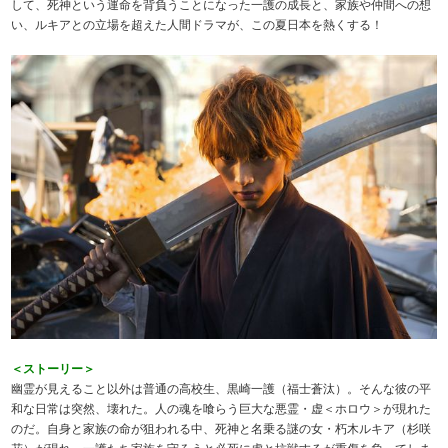
して、死神という運命を背負うことになった一護の成長と、家族や仲間への想
い、ルキアとの立場を超えた人間ドラマが、この夏日本を熱くする！
＜ストーリー＞
幽霊が見えること以外は普通の高校生、黒崎一護（福士蒼汰）。そんな彼の平
和な日常は突然、壊れた。人の魂を喰らう巨大な悪霊・虚＜ホロウ＞が現れた
のだ。自身と家族の命が狙われる中、死神と名乗る謎の女・朽木ルキア（杉咲