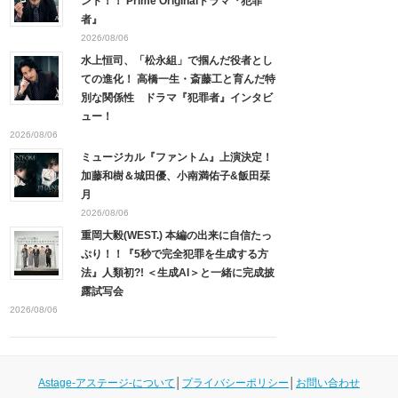
ント！！ Prime Originalドラマ『犯罪
者』
2026/08/06
水上恒司、「松永組」で掴んだ役者とし
ての進化！ 高橋一生・斎藤工と育んだ特
別な関係性 ドラマ『犯罪者』インタビ
ュー！
2026/08/06
ミュージカル『ファントム』上演決定！
加藤和樹＆城田優、小南満佑子&飯田栞
月
2026/08/06
重岡大毅(WEST.) 本編の出来に自信たっ
ぷり！！『5秒で完全犯罪を生成する方
法』人類初?! ＜生成AI＞と一緒に完成披
露試写会
2026/08/06
Astage-アステージ-について
│
プライバシーポリシー
│
お問い合わせ