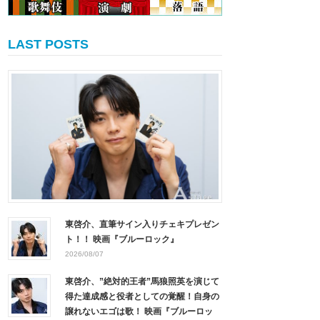
LAST POSTS
東啓介、直筆サイン入りチェキプレゼン
ト！！ 映画『ブルーロック』
2026/08/07
東啓介、”絶対的王者”馬狼照英を演じて
得た達成感と役者としての覚醒！自身の
譲れないエゴは歌！ 映画『ブルーロッ