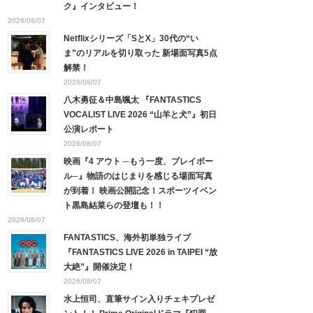
ク』インタビュー！
2026/08/07
Netflixシリーズ「SとX」30代の“い
ま”のリアルを切り取った 新場面写真5点
解禁！
2026/08/07
八木勇征＆中島颯太 『FANTASTICS
VOCALIST LIVE 2026 “山羊と犬”』初日
公演レポート
2026/08/07
映画『4 アウト ─もう一度、プレイボー
ル─』物語のはじまりを感じる場面写真
が到着！ 映画公開記念！スポーツイベン
ト黒島結菜らの登壇も！！
2026/08/07
FANTASTICS、海外初単独ライブ
『FANTASTICS LIVE 2026 in TAIPEI “放
大絶”』開催決定！
2026/08/07
水上恒司、直筆サイン入りチェキプレゼ