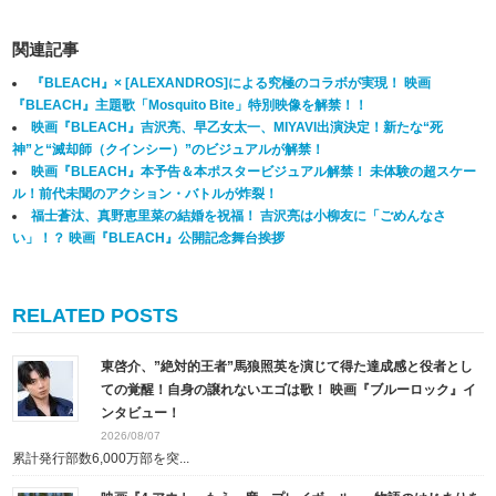
関連記事
​​『BLEACH』× [ALEXANDROS]による究極のコラボが実現！ 映画
『BLEACH』主題歌「Mosquito Bite」特別映像を解禁！！
映画『BLEACH』吉沢亮、早乙女太一、MIYAVI出演決定！新たな“死
神”と“滅却師（クインシー）”のビジュアルが解禁！
映画『BLEACH』本予告＆本ポスタービジュアル解禁！ ​未体験の超スケー
ル！前代未聞のアクション・バトルが炸裂！
福士蒼汰、真野恵里菜の結婚を祝福！ 吉沢亮は小柳友に「ごめんなさ
い」！？ 映画『BLEACH』公開記念舞台挨拶
RELATED POSTS
東啓介、”絶対的王者”馬狼照英を演じて得た達成感と役者とし
ての覚醒！自身の譲れないエゴは歌！ 映画『ブルーロック』イ
ンタビュー！
2026/08/07
累計発行部数6,000万部を突...