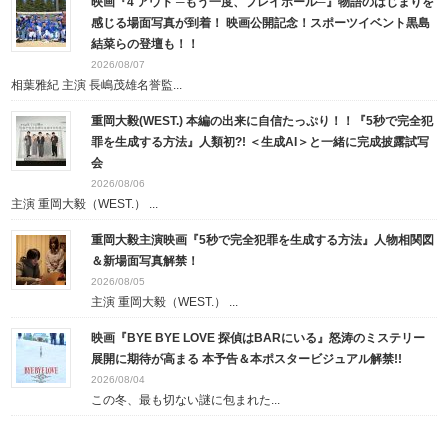
映画『4 アウト ─もう一度、プレイボール─』物語のはじまりを
感じる場面写真が到着！ 映画公開記念！スポーツイベント黒島
結菜らの登壇も！！
2026/08/07
相葉雅紀 主演 長嶋茂雄名誉監...
重岡大毅(WEST.) 本編の出来に自信たっぷり！！『5秒で完全犯
罪を生成する方法』人類初?! ＜生成AI＞と一緒に完成披露試写
会
2026/08/06
主演 重岡大毅（WEST.） ...
重岡大毅主演映画『5秒で完全犯罪を生成する方法』人物相関図
＆新場面写真解禁！
2026/08/05
主演 重岡大毅（WEST.） ...
映画『BYE BYE LOVE 探偵はBARにいる』怒涛のミステリー
展開に期待が高まる 本予告＆本ポスタービジュアル解禁!!
2026/08/04
この冬、最も切ない謎に包まれた...