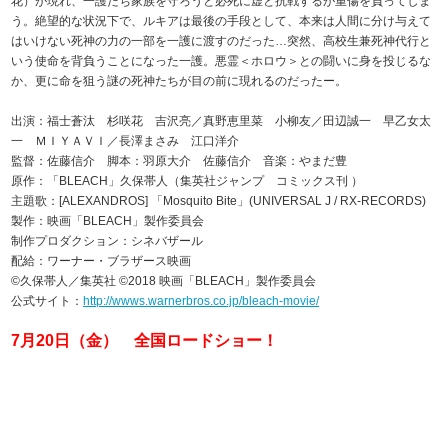
花）が現れ、一護たち家族を守ろうと必死に虚と抗戦するが重傷を負ってしま
う。絶望的な状況下で、ルキアは最後の手段として、本来は人間に分け与えて
はいけない死神の力の一部を一護に渡すのだった…突然、高校生兼死神代行と
いう使命を背負うことになった一護。悪霊＜ホロウ＞との闘いに身を投じるな
か、更に命を狙う謎の死神たちが目の前に現れるのだったー。
出演：福士蒼汰 杉咲花 吉沢亮／真野恵里菜 小柳友／田辺誠一 早乙女太
一 ＭＩＹＡＶＩ／長澤まさみ 江口洋介
監督：佐藤信介 脚本：羽原大介 佐藤信介 音楽：やまだ豊
原作：「BLEACH」久保帯人（集英社ジャンプ コミックス刊 ）
主題歌：[ALEXANDROS] 「Mosquito Bite」(UNIVERSAL J / RX-RECORDS)
製作：映画「BLEACH」製作委員会
制作プロダクション：シネバザール
配給：ワーナー・ブラザース映画
©久保帯人／集英社 ©2018 映画「BLEACH」製作委員会
公式サイト：
http://wwws.warnerbros.co.jp/bleach-movie/
7月20日（金） 全国ロードショー！