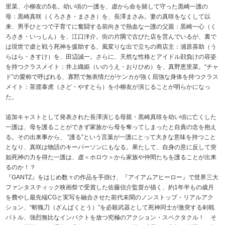
里菜、小柳友の5名。幼い頃の一護を、虚から命を賭して守った黒崎一護の
母：黒崎真咲（くろさき・まさき）を、長澤まさみ。妻の真咲をなくして以
来、男手ひとつで子育てに奮闘する前向きで熱血な一護の父親：黒崎一心（く
ろさき・いっしん）を、江口洋介。街の片隅で古びた店を営んでいるが、裏で
は現世で虚と戦う死神を援助する、風変りな出で立ちの商店主：浦原喜助（う
らはら・きすけ）を、田辺誠一。さらに、天然な性格とアイドル顔負けの容姿
を持つクラスメイト：井上織姫（いのうえ・おりひめ）を、真野恵里菜。“チャ
ド”の愛称で呼ばれる、寡黙で無表情だがケンカが強く屈強な身体を持つクラス
メイト：茶渡泰虎（さど・やすとら）を小柳友が演じることが明らかになっ
た。
追加キャストとして発表された長澤演じる母親・黒崎真咲を幼い頃に亡くした
一護は、母を護ることができず家族から母を奪ってしまったと自責の念を抱え
る。その出来事から、 “護る”という言葉が一護にとって大きな意味を持つこと
となり、真咲は物語のキーパーソンにもなる。果たして、自身の意に反して突
如死神の力を得た一護は、虚＜ホロウ＞から家族や仲間たちを護ることが出来
るのか！？
『GANTZ』をはじめ数々の作品を手掛け、『アイアムアヒーロー』で世界三大
ファンタスティック映画祭で受賞した佐藤信介監督が描く、約1年半もの歳月
を費やし最先端CGと実写を融合させた前代未聞のノンストップ・リアルアク
ション、“斬魄刀（ざんぱくとう）”を必殺武器として死神同士が激突する剣戟
バトル、強烈無比なインパクトを放つ究極のアクション・スペクタクル！ そ