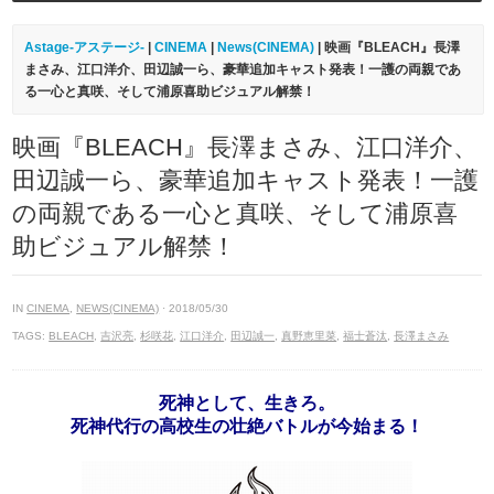
Astage-アステージ-
|
CINEMA
|
News(CINEMA)
| 映画『BLEACH』長澤
まさみ、江口洋介、田辺誠一ら、豪華追加キャスト発表！一護の両親であ
る一心と真咲、そして浦原喜助ビジュアル解禁！​
映画『BLEACH』長澤まさみ、江口洋介、
田辺誠一ら、豪華追加キャスト発表！一護
の両親である一心と真咲、そして浦原喜
助ビジュアル解禁！​
IN
CINEMA
,
NEWS(CINEMA)
· 2018/05/30
TAGS:
BLEACH
,
吉沢亮
,
杉咲花
,
江口洋介
,
田辺誠一
,
真野恵里菜
,
福士蒼汰
,
長澤まさみ
死神として、生きろ。
死神代行の高校生の壮絶バトルが今始まる！