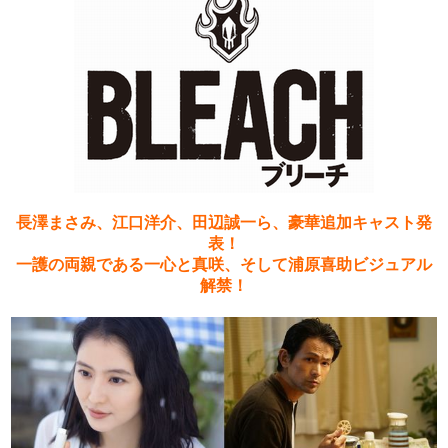
長澤まさみ、江口洋介、田辺誠一ら、豪華追加キャスト発
表！
一護の両親である一心と真咲、そして浦原喜助ビジュアル
解禁！