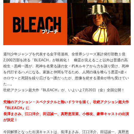
週刊少年ジャンプを代表する金字塔漫画、全世界シリーズ累計発行部数１億
2,000万部を誇る「BLEACH」が映画化！ 幽霊が見えること以外は普通の高
校生・黒崎一護が、死神を名乗る謎の女・朽木ルキアから力を譲り受け、死神
を代行するハメになる。家族と仲間を守るため、人間の魂を喰らう悪霊=虚＜
ホロウ＞と死闘を繰り広げる一護だったが、想像を絶する運命が待ち受けてい
た…。
壮絶アクション超大作『BLEACH』が、いよいよ7月20日（金）全国公開！
究極のアクション・スペクタクルと熱いドラマを描く、壮絶アクション超大作
『BLEACH』に
長澤まさみ、江口洋介、田辺誠一、真野恵里菜、小柳友、豪華キャストの出演
が決定！
今回解禁となった出演キャストは、長澤まさみ、江口洋介、田辺誠一、真野恵