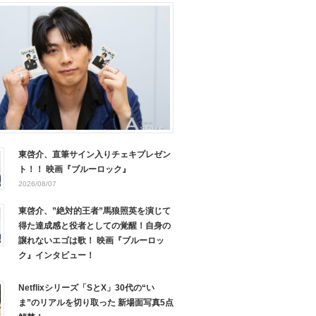
東啓介、直筆サイン入りチェキプレゼン
ト！！ 映画『ブルーロック』
2026/08/07
東啓介、”絶対的王者”馬狼照英を演じて
得た達成感と役者としての覚醒！自身の
譲れないエゴは歌！ 映画『ブルーロッ
ク』インタビュー！
Netflixシリーズ「SとX」30代の“い
ま”のリアルを切り取った 新場面写真5点