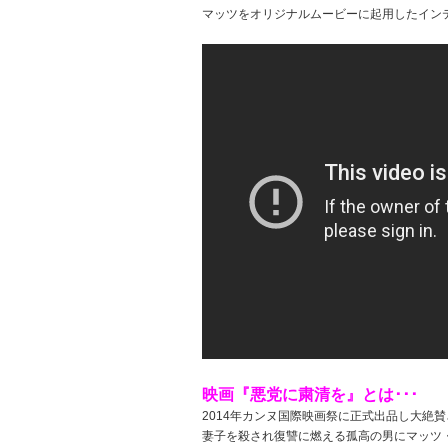
マッツをオリジナルムービーに起用したインテリア
映画『悪党に粛清を』とは･･･
2014年カンヌ国際映画祭に正式出品し大絶
妻子を殺され復讐に燃える孤高の男にマッツ・