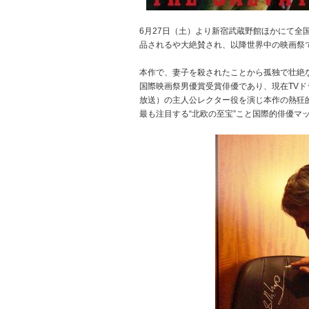
6月27日（土）より新宿武蔵野館ほかにて全
品されるや大絶賛され、以降世界中の映画祭
本作で、妻子を殺されたことから孤独で壮絶
国際映画祭男優賞受賞俳優であり、現在TVド
放送）の主人公レクター役を演じ本作の熱狂
最も注目する“北欧の至宝”こと国際的俳優マ