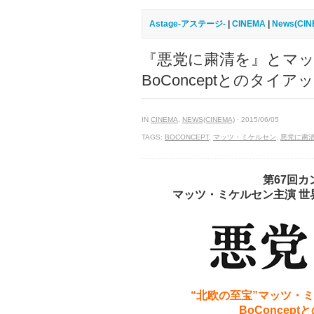
Astage-アステージ-
|
CINEMA
|
News(CIN
『悪党に粛清を』とマ
BoConceptとのタ
IN
CINEMA
,
NEWS(CINEMA)
· 2015/06/05
TAGS:
BOCONCEPT
,
マッツ・ミケルセン
,
悪党に粛
第67回
マッツ・ミケルセン主演 
“北欧の至宝”マッツ・
BoConce