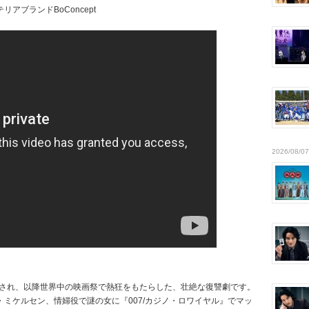
ブランドBoConcept
2026/08/07
賛され、以降世界中の映画祭で熱狂をもたらした、壮絶な復讐劇です。
ミケルセン、情婦役で謎の女に『007/カジノ・ロワイヤル』でマッ