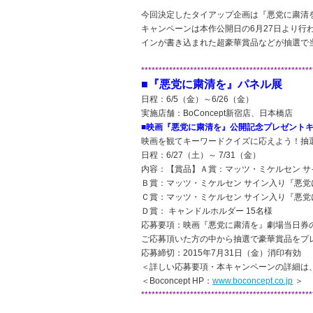
今回決定したタイアップ企画は『悪党に粛清
キャンペーンは本作公開日の6月27日より行わ
インが書き込まれた超豪華賞品などが抽選で
*************************************************
■『悪党に粛清を』パネル展
日程：6/5（金）～6/26（金）
実施店舗：BoConcept新宿店、日本橋店
■映画『悪党に粛清を』公開記念プレゼント
映画を観てキーワードクイズに応えよう！抽
日程：6/27（土）～ 7/31（金）
内容：【賞品】Ａ賞：マッツ・ミケルセン サイン
Ｂ賞：マッツ・ミケルセン サイン入り『悪党
Ｃ賞：マッツ・ミケルセン サイン入り『悪党
Ｄ賞： キャンドルホルダー 15名様
応募要項：映画『悪党に粛清を』劇場当日券
ご応募頂いた方の中から抽選で豪華賞品をプ
応募締切：2015年7月31日（金）消印有効
＜詳しい応募要項・本キャンペーンの詳細は、akut
＜Boconcept HP：
www.boconcept.co.jp
＞
*************************************************