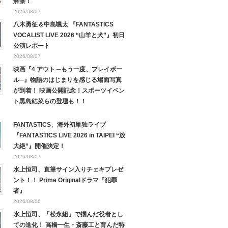
解禁！
2026/08/07
八木勇征＆中島颯太 『FANTASTICS
VOCALIST LIVE 2026 “山羊と犬”』初日
公演レポート
2026/08/07
映画『4 アウト ─もう一度、プレイボー
ル─』物語のはじまりを感じる場面写真
が到着！ 映画公開記念！スポーツイベン
ト黒島結菜らの登壇も！！
FANTASTICS、海外初単独ライブ
『FANTASTICS LIVE 2026 in TAIPEI “放
大絶”』開催決定！
2026/08/07
水上恒司、直筆サイン入りチェキプレゼ
ント！！ Prime Originalドラマ『犯罪
者』
2026/08/06
水上恒司、「松永組」で掴んだ役者とし
ての進化！ 高橋一生・斎藤工と育んだ特