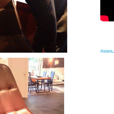
@astag