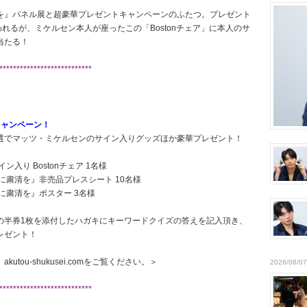
を』パネル展と超豪華プレゼントキャンペーンのふたつ。プレゼント
れるが、ミケルセン本人が座ったこの「Bostonチェア」に本人のサ
当たる！
***************************
キャンペーン！
選でマッツ・ミケルセンのサイン入りグッズほか豪華プレゼント！
入り Bostonチェア 1名様
に粛清を』非売品プレスシート 10名様
に粛清を』ポスター 3名様
の半券1枚を添付したハガキにキーワードクイズの答えを記入頂き、
レゼント！
ou-shukusei.comをご覧ください。＞
2026/08/07
***************************